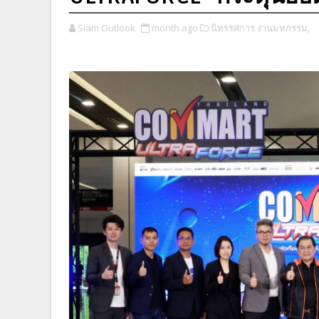
Siam Outlook
month ago
นิทรรศการ งานมหกรรม,