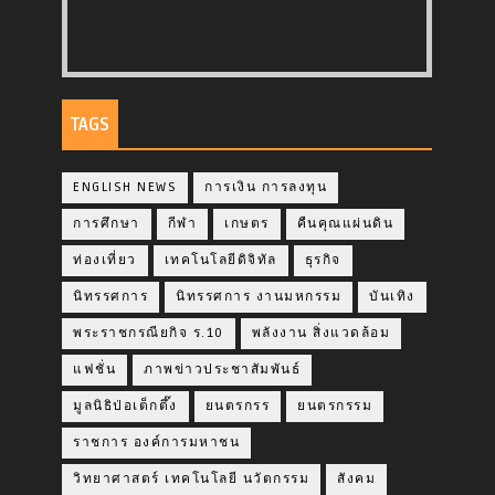
TAGS
ENGLISH NEWS
การเงิน การลงทุน
การศึกษา
กีฬา
เกษตร
คืนคุณแผ่นดิน
ท่องเที่ยว
เทคโนโลยีดิจิทัล
ธุรกิจ
นิทรรศการ
นิทรรศการ งานมหกรรม
บันเทิง
พระราชกรณียกิจ ร.10
พลังงาน สิ่งแวดล้อม
แฟชั่น
ภาพข่าวประชาสัมพันธ์
มูลนิธิป่อเต็กตึ๊ง
ยนตรกรร
ยนตรกรรม
ราชการ องค์การมหาชน
วิทยาศาสตร์ เทคโนโลยี นวัตกรรม
สังคม