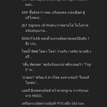
ดอก...
KKP ชี้อสังหาฯ กทม.-ปริมณฑล แข่งเดือด! ผู้
บริโภคเป...
J&T Express เข้ารับพระราชทานโล่ ในโอกาส
สนับสนุนงาน...
BEAUTILAB ตอกย้ำแบรนด์คอเรคเตอร์อันดับ 1
ดึง ‘เก่ง...
ไทยน้ำทิพย์ โคคา-โคล่า ร่วมกับ เวสท์บาย เดลิเว
อรี่...
"เติ้น ทัศนพล" ฟอร์มร้อนแรง! พลิกเกมคว้า “Top
5” ท...
“อาฒยา” พร้อม 6 สาวไทย ลงล่าแชมป์ “วีเมนส์
โอเพ่น”...
แอลจี อีเลคทรอนิคส์ คว้ามาตรฐาน การรับรอง
จาก NVIDI...
เตรียมระเบิดความมันส์! PTG ผนึก S63 และ