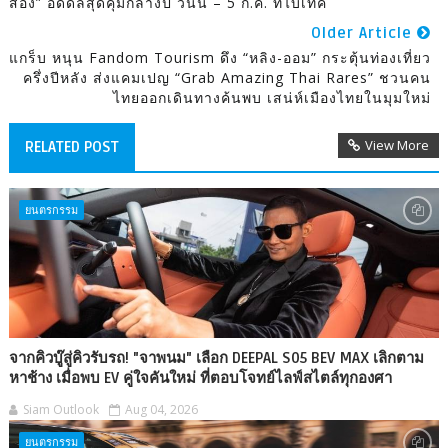
สอง” อัดดีลสุดคุ้มกลางปี วันนี้ – 5 ก.ค. ที่ไบเทค
Older Article
แกร็บ หนุน Fandom Tourism ดึง “หลิง-ออม” กระตุ้นท่องเที่ยว
ครึ่งปีหลัง ส่งแคมเปญ “Grab Amazing Thai Rares” ชวนคน
ไทยออกเดินทางค้นพบ เสน่ห์เมืองไทยในมุมใหม่
View More
RELATED POST
ยนตรกรรม
จากคิวบู๊สู่คิวรับรถ! "จาพนม" เลือก DEEPAL S05 BEV MAX เลิกตาม
หาช้าง เมื่อพบ EV คู่ใจคันใหม่ ที่ตอบโจทย์ไลฟ์สไตล์ทุกองศา
Siam Outlook
Aug 04, 2026
ยนตรกรรม