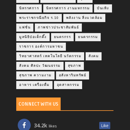
นิทรรศการ
นิทรรศการ งานมหกรรม
บันเทิง
พระราชกรณียกิจ ร.10
พลังงาน สิ่งแวดล้อม
แฟชั่น
ภาพข่าวประชาสัมพันธ์
มูลนิธิป่อเต็กตึ๊ง
ยนตรกรร
ยนตรกรรม
ราชการ องค์การมหาชน
วิทยาศาสตร์ เทคโนโลยี นวัตกรรม
สังคม
สังคม ศิลปะ วัฒนธรรม
สุขภาพ
สุขภาพ ความงาม
อสังหาริมทรัพย์
อาหาร เครื่องดื่ม
อุตสาหกรรม
CONNECT WITH US
34.2k
Like
likes