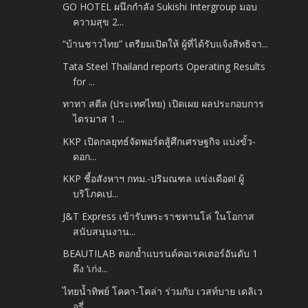
GO HOTEL ผนึกกำลัง Sukishi Intergroup มอบ
ความสุข 2...
“บ้านชาวไทย” เตรียมเปิดให้ ผู้ที่ได้รับแจ้งสิทธิจา...
Tata Steel Thailand reports Operating Results
for ...
ทาทา สตีล (ประเทศไทย) เปิดเผย ผลประกอบการ
ไตรมาส 1 ...
KKP เปิดกลยุทธ์จัดพอร์ตสู้ศึกเศรษฐกิจ แบ่งขั้ว-
ดอก...
KKP ชี้อสังหาฯ กทม.-ปริมณฑล แข่งเดือด! ผู้
บริโภคเป...
J&T Express เข้ารับพระราชทานโล่ ในโอกาส
สนับสนุนงาน...
BEAUTILAB ตอกย้ำแบรนด์คอเรคเตอร์อันดับ 1
ดึง ‘เก่ง...
ไทยน้ำทิพย์ โคคา-โคล่า ร่วมกับ เวสท์บาย เดลิเว
อรี่...