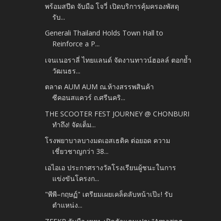
พร้อมสปีด จับมือ โจวี่ เปิดบริการคุ้มครองพัสดุ
รับ...
Generali Thailand Holds Town Hall to
Reinforce a P...
เจนเนอราลี่ ไทยแลนด์ จัดงานทาวน์ฮอลล์ ตอกย้ำ
วัฒนธร...
ตลาด AUM AUM ณ.ห้างสรรพสินค้า
ซีคอนสแควร์ ถ.ศรีนคริ...
THE SCOOTER FEST JOURNEY @ CHONBURI
ทำถึง! จัดเต็ม...
โรงพยาบาลบางมดเอสเธติค ต่อยอด ความ
เชี่ยวชาญกว่า 38...
เอไอเอ ประกาศรางวัลโรงเรียนผู้ชนะในการ
แข่งขันโครงก...
"พีพี–กฤษฏ์" เตรียมเผยเคล็ดลับหน้าเป๊ะ! รับ
ตำแหน่ง...