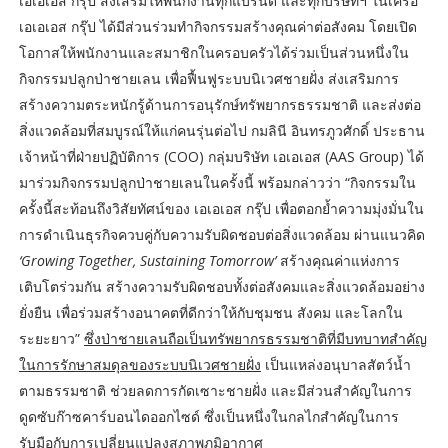
เอเอเอส กรุ๊ป ส่งเสริมให้พนักงานทุกแบรนด์ และทุกบริษัทฯ ในเครือ
เอเอเอส กรุ๊ป ได้มีส่วนร่วมทำกิจกรรมสร้างคุณค่าต่อสังคม โดยเปิด
โอกาสให้พนักงานและสมาชิกในครอบครัวได้ร่วมเป็นส่วนหนึ่งใน
กิจกรรมปลูกป่าชายเลน เพื่อฟื้นฟูระบบนิเวศชายฝั่ง ส่งเสริมการ
สร้างความตระหนักรู้ด้านการอนุรักษ์ทรัพยากรธรรมชาติ และส่งต่อ
สิ่งแวดล้อมที่สมบูรณ์ให้แก่คนรุ่นต่อไป กมลินี อินทรภูวศักดิ์ ประธาน
เจ้าหน้าที่ฝ่ายปฏิบัติการ (COO) กลุ่มบริษัท เอเอเอส (AAS Group) ได้
มาร่วมกิจกรรมปลูกป่าชายเลนในครั้งนี้ พร้อมกล่าวว่า “กิจกรรมใน
ครั้งนี้สะท้อนถึงวิสัยทัศน์ของ เอเอเอส กรุ๊ป เพื่อตอกย้ำความมุ่งมั่นใน
การดำเนินธุรกิจควบคู่กับความรับผิดชอบต่อสิ่งแวดล้อม ผ่านแนวคิด
‘Growing Together, Sustaining Tomorrow’
สร้างคุณค่าแห่งการ
เติบโตร่วมกัน สร้างความรับผิดชอบทั้งต่อสังคมและสิ่งแวดล้อมอย่าง
ยั่งยืน เพื่อร่วมสร้างอนาคตที่ดีกว่าให้กับชุมชน สังคม และโลกใน
ระยะยาว”
ซึ่งป่าชายเลนถือเป็นทรัพยากรธรรมชาติที่มีบทบาทสำคัญ
ในการรักษาสมดุลของระบบนิเวศชายฝั่ง
เป็นแหล่งอนุบาลสัตว์น้ำ
ตามธรรมชาติ ช่วยลดการกัดเซาะชายฝั่ง และมีส่วนสำคัญในการ
ดูดซับก๊าซคาร์บอนไดออกไซด์ ซึ่งเป็นหนึ่งในกลไกสำคัญในการ
รับมือกับการเปลี่ยนแปลงสภาพภูมิอากาศ