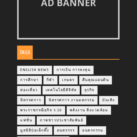
AD BANNER
TAGS
ENGLISH NEWS
การเงิน การลงทุน
การศึกษา
กีฬา
เกษตร
คืนคุณแผ่นดิน
ท่องเที่ยว
เทคโนโลยีดิจิทัล
ธุรกิจ
นิทรรศการ
นิทรรศการ งานมหกรรม
บันเทิง
พระราชกรณียกิจ ร.10
พลังงาน สิ่งแวดล้อม
แฟชั่น
ภาพข่าวประชาสัมพันธ์
มูลนิธิป่อเต็กตึ๊ง
ยนตรกรร
ยนตรกรรม