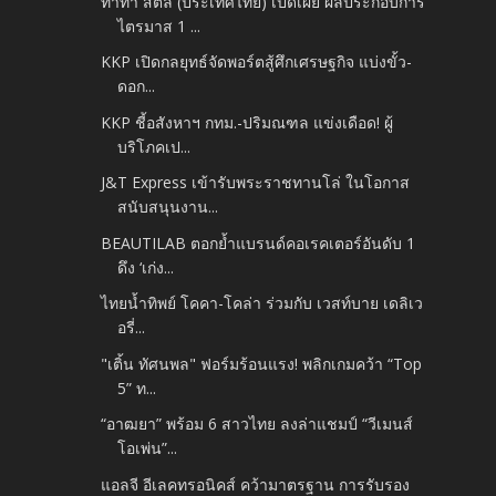
ทาทา สตีล (ประเทศไทย) เปิดเผย ผลประกอบการ
ไตรมาส 1 ...
KKP เปิดกลยุทธ์จัดพอร์ตสู้ศึกเศรษฐกิจ แบ่งขั้ว-
ดอก...
KKP ชี้อสังหาฯ กทม.-ปริมณฑล แข่งเดือด! ผู้
บริโภคเป...
J&T Express เข้ารับพระราชทานโล่ ในโอกาส
สนับสนุนงาน...
BEAUTILAB ตอกย้ำแบรนด์คอเรคเตอร์อันดับ 1
ดึง ‘เก่ง...
ไทยน้ำทิพย์ โคคา-โคล่า ร่วมกับ เวสท์บาย เดลิเว
อรี่...
"เติ้น ทัศนพล" ฟอร์มร้อนแรง! พลิกเกมคว้า “Top
5” ท...
“อาฒยา” พร้อม 6 สาวไทย ลงล่าแชมป์ “วีเมนส์
โอเพ่น”...
แอลจี อีเลคทรอนิคส์ คว้ามาตรฐาน การรับรอง