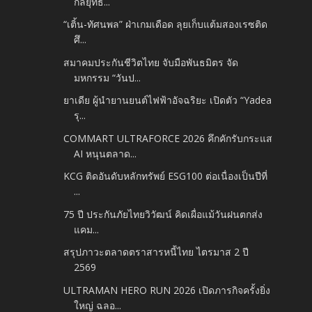
กลยุทธ์...
“เติ้น-ทัศนพล” ฝ่าเกมเดือด ลุยเก็บแต้มสองเรซติด
ศึ...
สมาคมประกันชีวิตไทย จับมือพันธมิตร จัด
มหกรรม “วันป...
ยาเดีย ผู้นำยานยนต์ไฟฟ้าอัจฉริยะ เปิดตัว “Yadea
รุ...
COMMART ULTRAFORCE 2026 คึกคักรับกระแส
AI หนุนตลาด...
KCG ติดอันดับหลักทรัพย์ ESG100 ต่อเนื่องเป็นปีที่
...
75 ปี ประกันภัยไทยวิวัฒน์ คิดเผื่อแม้วันฝนตกส่ง
แคม...
สรุปภาวะตลาดตราสารหนี้ไทย ไตรมาส 2 ปี
2569
ULTRAMAN HERO RUN 2026 เปิดภารกิจครั้งยิ่ง
ใหญ่ ฉลอ...