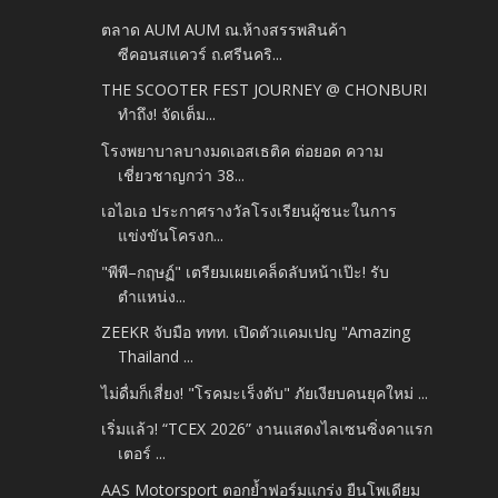
ตลาด AUM AUM ณ.ห้างสรรพสินค้า
ซีคอนสแควร์ ถ.ศรีนคริ...
THE SCOOTER FEST JOURNEY @ CHONBURI
ทำถึง! จัดเต็ม...
โรงพยาบาลบางมดเอสเธติค ต่อยอด ความ
เชี่ยวชาญกว่า 38...
เอไอเอ ประกาศรางวัลโรงเรียนผู้ชนะในการ
แข่งขันโครงก...
"พีพี–กฤษฏ์" เตรียมเผยเคล็ดลับหน้าเป๊ะ! รับ
ตำแหน่ง...
ZEEKR จับมือ ททท. เปิดตัวแคมเปญ "Amazing
Thailand ...
ไม่ดื่มก็เสี่ยง! "โรคมะเร็งตับ" ภัยเงียบคนยุคใหม่ ...
เริ่มแล้ว! “TCEX 2026” งานแสดงไลเซนซิ่งคาแรก
เตอร์ ...
AAS Motorsport ตอกย้ำฟอร์มแกร่ง ยืนโพเดียม