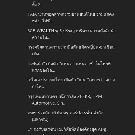
ทั้ง 2 ...
TAIA นำทัพอุตสาหกรรมยานยนต์ไทย ร่วมแสดง
พลัง “ไม่ซื...
SCB WEALTH ชู 3 ปรัชญาบริหารความมั่งคั่ง ฝ่า
ความไม...
กรุงศรีผสานความร่วมมือพันธมิตรญี่ปุ่น-อาเซียน
เปิด...
"แฟนต้า" เปิดตัว “แฟนต้า แฟนตาซี” ในไทยที่
แรกของโล...
เอไอเอ ประเทศไทย เปิดตัว “AIA Connect” อย่าง
ยิ่งให...
กรุงเทพมหานคร ผนึกกำลัง ZEEKR, TPM
Automotive, Sin...
ททท. ร่วมกับ บริษัท ทรู คอร์ปอเรชั่น จำกัด
(มหาชน)...
LY คอร์ปอเรชัน เผยวิสัยทัศน์องค์กรยุค AI ชู