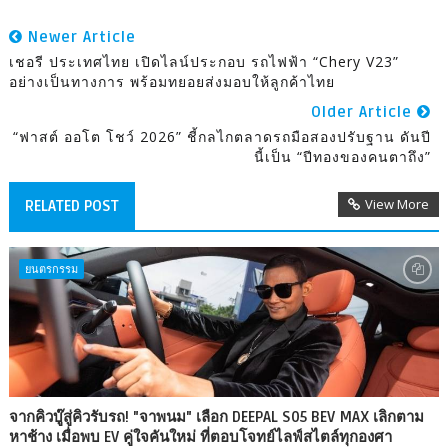
Newer Article
เชอรี ประเทศไทย เปิดไลน์ประกอบ รถไฟฟ้า “Chery V23”
อย่างเป็นทางการ พร้อมทยอยส่งมอบให้ลูกค้าไทย
Older Article
“ฟาสต์ ออโต โชว์ 2026” ชี้กลไกตลาดรถมือสองปรับฐาน ดันปี
นี้เป็น “ปีทองของคนตาถึง”
View More
RELATED POST
ยนตรกรรม
จากคิวบู๊สู่คิวรับรถ! "จาพนม" เลือก DEEPAL S05 BEV MAX เลิกตาม
หาช้าง เมื่อพบ EV คู่ใจคันใหม่ ที่ตอบโจทย์ไลฟ์สไตล์ทุกองศา