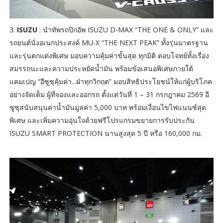
3.
ISUZU
: นำทัพรถปิกอัพ ISUZU D-MAX “THE ONE & ONLY” และ
รถยนต์นั่งอเนกประสงค์ MU-X “THE NEXT PEAK” ทั้งรุ่นมาตรฐาน
และรุ่นตกแต่งพิเศษ มอบความคุ้มค่าขั้นสุด ทุกมิติ ตอบโจทย์ทั้งเรื่อง
สมรรถนะและความประหยัดน้ำมัน พร้อมข้อเสนอพิเศษภายใต้
แคมเปญ “อีซูซุคุ้มค่า...ฝ่าทุกวิกฤต” มอบสิทธิประโยชน์ให้แก่ผู้บริโภค
อย่างจัดเต็ม ผู้ที่จองและออกรถ ตั้งแต่วันที่ 1 – 31 กรกฎาคม 2569 อี
ซูซุสนับสนุนค่าน้ำมันมูลค่า 5,000 บาท พร้อมเงื่อนไขไฟแนนซ์สุด
พิเศษ และเพิ่มความอุ่นใจด้วยฟรีโปรแกรมขยายการรับประกัน
ISUZU SMART PROTECTION นานสูงสุด 5 ปี หรือ 160,000 กม.