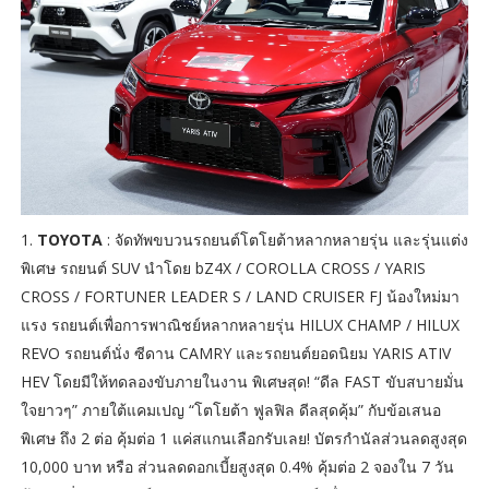
1.
TOYOTA
: จัดทัพขบวนรถยนต์โตโยต้าหลากหลายรุ่น และรุ่นแต่ง
พิเศษ รถยนต์ SUV นำโดย bZ4X / COROLLA CROSS / YARIS
CROSS / FORTUNER LEADER S / LAND CRUISER FJ น้องใหม่มา
แรง รถยนต์เพื่อการพาณิชย์หลากหลายรุ่น HILUX CHAMP / HILUX
REVO รถยนต์นั่ง ซีดาน CAMRY และรถยนต์ยอดนิยม YARIS ATIV
HEV โดยมีให้ทดลองขับภายในงาน พิเศษสุด! “ดีล FAST ขับสบายมั่น
ใจยาวๆ” ภายใต้แคมเปญ “โตโยต้า ฟูลฟิล ดีลสุดคุ้ม” กับข้อเสนอ
พิเศษ ถึง 2 ต่อ คุ้มต่อ 1 แค่สแกนเลือกรับเลย! บัตรกำนัลส่วนลดสูงสุด
10,000 บาท หรือ ส่วนลดดอกเบี้ยสูงสุด 0.4% คุ้มต่อ 2 จองใน 7 วัน