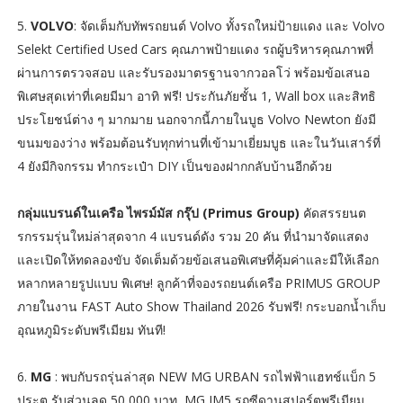
5.
VOLVO
: จัดเต็มกับทัพรถยนต์ Volvo ทั้งรถใหม่ป้ายแดง และ Volvo
Selekt Certified Used Cars คุณภาพป้ายแดง รถผู้บริหารคุณภาพที่
ผ่านการตรวจสอบ และรับรองมาตรฐานจากวอลโว่ พร้อมข้อเสนอ
พิเศษสุดเท่าที่เคยมีมา อาทิ ฟรี! ประกันภัยชั้น 1, Wall box และสิทธิ
ประโยชน์ต่าง ๆ มากมาย นอกจากนี้ภายในบูธ Volvo Newton ยังมี
ขนมของว่าง พร้อมต้อนรับทุกท่านที่เข้ามาเยี่ยมบูธ และในวันเสาร์ที่
4 ยังมีกิจกรรม ทำกระเป๋า DIY เป็นของฝากกลับบ้านอีกด้วย
กลุ่มแบรนด์ในเครือ ไพรม์มัส กรุ๊ป (Primus Group)
คัดสรรยนต
รกรรมรุ่นใหม่ล่าสุดจาก 4 แบรนด์ดัง รวม 20 คัน ที่นำมาจัดแสดง
และเปิดให้ทดลองขับ จัดเต็มด้วยข้อเสนอพิเศษที่คุ้มค่าและมีให้เลือก
หลากหลายรูปแบบ พิเศษ! ลูกค้าที่จองรถยนต์เครือ PRIMUS GROUP
ภายในงาน FAST Auto Show Thailand 2026 รับฟรี! กระบอกน้ำเก็บ
อุณหภูมิระดับพรีเมียม ทันที!
6.
MG
: พบกับรถรุ่นล่าสุด NEW MG URBAN รถไฟฟ้าแฮทช์แบ็ก 5
ประตู รับส่วนลด 50,000 บาท, MG IM5 รถซีดานสปอร์ตพรีเมียม