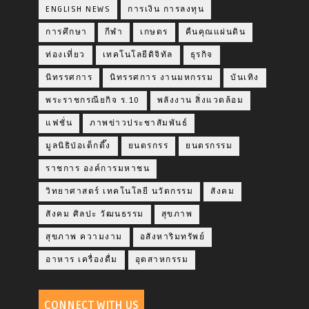
ENGLISH NEWS
การเงิน การลงทุน
การศึกษา
กีฬา
เกษตร
คืนคุณแผ่นดิน
ท่องเที่ยว
เทคโนโลยีดิจิทัล
ธุรกิจ
นิทรรศการ
นิทรรศการ งานมหกรรม
บันเทิง
พระราชกรณียกิจ ร.10
พลังงาน สิ่งแวดล้อม
แฟชั่น
ภาพข่าวประชาสัมพันธ์
มูลนิธิป่อเต็กตึ๊ง
ยนตรกรร
ยนตรกรรม
ราชการ องค์การมหาชน
วิทยาศาสตร์ เทคโนโลยี นวัตกรรม
สังคม
สังคม ศิลปะ วัฒนธรรม
สุขภาพ
สุขภาพ ความงาม
อสังหาริมทรัพย์
อาหาร เครื่องดื่ม
อุตสาหกรรม
CONNECT WITH US