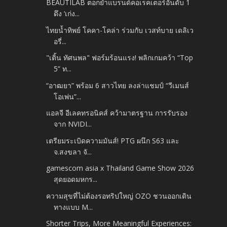
BEAUTILAB ตอกย้ำแบรนด์คอเรคเตอร์อันดับ 1
ดึง ‘เก่ง...
ไทยน้ำทิพย์ โคคา-โคล่า ร่วมกับ เวสท์บาย เดลิเว
อรี่...
"เติ้น ทัศนพล" ฟอร์มร้อนแรง! พลิกเกมคว้า “Top
5” ท...
“อาฒยา” พร้อม 6 สาวไทย ลงล่าแชมป์ “วีเมนส์
โอเพ่น”...
แอลจี อีเลคทรอนิคส์ คว้ามาตรฐาน การรับรอง
จาก NVIDI...
เตรียมระเบิดความมันส์! PTG ผนึก S63 และ
จ.สงขลา จั...
gamescom asia x Thailand Game Show 2026
สุดยอดมหกร...
ความสุขที่ไม่ต้องรอทริปใหญ่ OZO ชวนออกเดิน
ทางแบบ M...
Shorter Trips, More Meaningful Experiences: