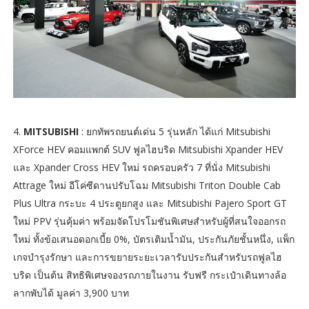
4.
MITSUBISHI
: ยกทัพรถยนต์เด่น 5 รุ่นหลัก ได้แก่ Mitsubishi
XForce HEV คอมแพกต์ SUV ฟูลไฮบริด Mitsubishi Xpander HEV
และ Xpander Cross HEV ใหม่ รถครอบครัว 7 ที่นั่ง Mitsubishi
Attrage ใหม่ อีโค่ซีดานปรับโฉม Mitsubishi Triton Double Cab
Plus Ultra กระบะ 4 ประตูยกสูง และ Mitsubishi Pajero Sport GT
ใหม่ PPV รุ่นคุ้มค่า พร้อมจัดโปรโมชันพิเศษสำหรับผู้ที่สนใจออกรถ
ใหม่ ทั้งข้อเสนอดอกเบี้ย 0%, บัตรเติมน้ำมัน, ประกันภัยชั้นหนึ่ง, แพ็ก
เกจบำรุงรักษา และการขยายระยะเวลารับประกันสำหรับรถฟูลไฮ
บริด เป็นต้น สิทธิพิเศษจองรถภายในงาน รับฟรี กระเป๋าเดินทางล้อ
ลากพับได้ มูลค่า 3,900 บาท