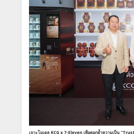
เจาะโมเดล KCG x 7-Eleven เพื่อตอกย้ำความเป็น “Trus