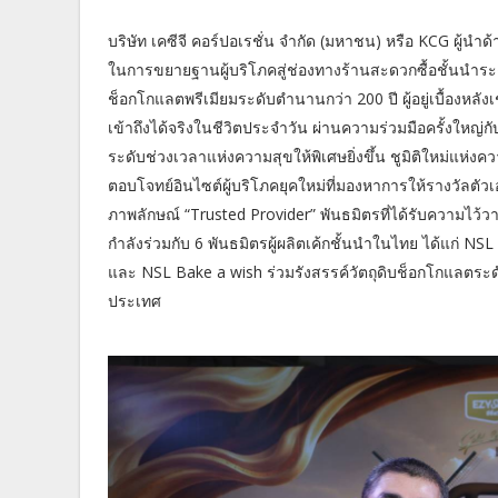
บริษัท เคซีจี คอร์ปอเรชั่น จำกัด (มหาชน) หรือ KCG ผู้นำ
ในการขยายฐานผู้บริโภคสู่ช่องทางร้านสะดวกซื้อชั้นนำร
ช็อกโกแลตพรีเมียมระดับตำนานกว่า 200 ปี ผู้อยู่เบื้องหลัง
เข้าถึงได้จริงในชีวิตประจำวัน ผ่านความร่วมมือครั้ง
ระดับช่วงเวลาแห่งความสุขให้พิเศษยิ่งขึ้น ชูมิติใหม่แห่งค
ตอบโจทย์อินไซต์ผู้บริโภคยุคใหม่ที่มองหาการให้รางวัลตัวเ
ภาพลักษณ์ “Trusted Provider” พันธมิตรที่ได้รับความไว
กำลังร่วมกับ 6 พันธมิตรผู้ผลิตเค้กชั้นนำในไทย ได้แก่
และ NSL Bake a wish ร่วมรังสรรค์วัตถุดิบช็อกโกแลตระดั
ประเทศ