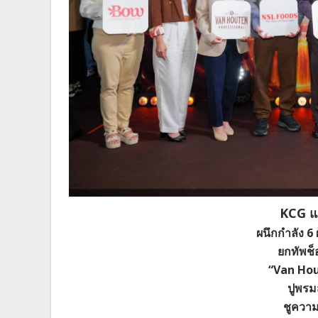
KCG แ
ผนึกกำลัง 6 
ยกทัพช
“Van Hou
ปูพรมส
ชูความล