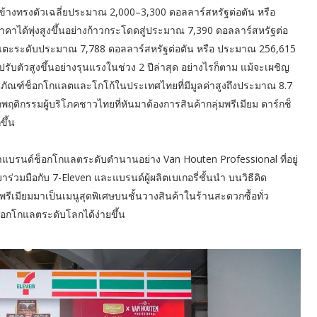
้างทรงตัวเฉลี่ยประมาณ 2,000–3,300 ดอลลาร์สหรัฐต่อตัน หรือ
าคาได้พุ่งสูงขึ้นอย่างก้าวกระโดดสู่ประมาณ 7,390 ดอลลาร์สหรัฐต่อ
งแตะระดับประมาณ 7,788 ดอลลาร์สหรัฐต่อตัน หรือ ประมาณ 256,615
รับตัวสูงขึ้นอย่างรุนแรงในช่วง 2 ปีล่าสุด อย่างไรก็ตาม แม้จะเผชิญ
ภัณฑ์ช็อกโกแลตและโกโก้ในประเทศไทยที่มีมูลค่าสูงถึงประมาณ 8.7
ฤติกรรมผู้บริโภคชาวไทยที่หันมาต้องการสินค้ากลุ่มพรีเมียม ดาร์กช็
ขึ้น
าแบรนด์ช็อกโกแลตระดับตำนานอย่าง Van Houten Professional ที่อยู่
าร่วมมือกับ 7-Eleven และแบรนด์ผู้ผลิตเบเกอรี่ชั้นนำ บนวิธีคิด
ีเมียมมาเป็นเมนูสุดพิเศษบนชั้นวางสินค้าในร้านสะดวกซื้อทั่ว
ช็อกโกแลตระดับโลกได้ง่ายขึ้น