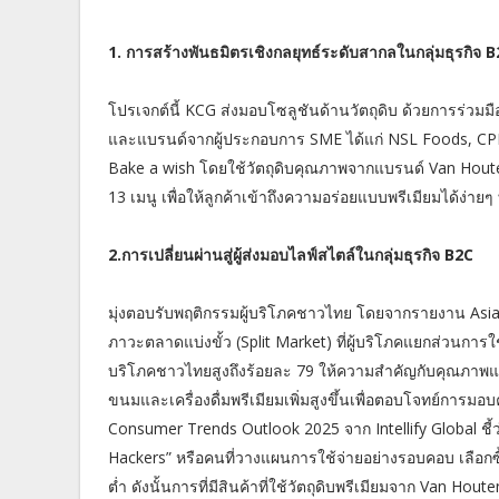
1. การสร้างพันธมิตรเชิงกลยุทธ์ระดับสากลในกลุ่มธุรกิจ 
โปรเจกต์นี้ KCG ส่งมอบโซลูชันด้านวัตถุดิบ ด้วยการร่วมม
และแบรนด์จากผู้ประกอบการ SME ได้แก่ NSL Foods, CP
Bake a wish โดยใช้วัตถุดิบคุณภาพจากแบรนด์ Van Houte
13 เมนู เพื่อให้ลูกค้าเข้าถึงความอร่อยแบบพรีเมียมได้ง่ายๆ 
2.การเปลี่ยนผ่านสู่ผู้ส่งมอบไลฟ์สไตล์ในกลุ่มธุรกิจ B2C
มุ่งตอบรับพฤติกรรมผู้บริโภคชาวไทย โดยจากรายงาน Asi
ภาวะตลาดแบ่งขั้ว (Split Market) ที่ผู้บริโภคแยกส่วนการใช้
บริโภคชาวไทยสูงถึงร้อยละ 79 ให้ความสำคัญกับคุณภาพแล
ขนมและเครื่องดื่มพรีเมียมเพิ่มสูงขึ้นเพื่อตอบโจทย์การ
Consumer Trends Outlook 2025 จาก Intellify Global ชี้ว
Hackers” หรือคนที่วางแผนการใช้จ่ายอย่างรอบคอบ เลือกซื
ต่ำ ดังนั้นการที่มีสินค้าที่ใช้วัตถุดิบพรีเมียมจาก Van H