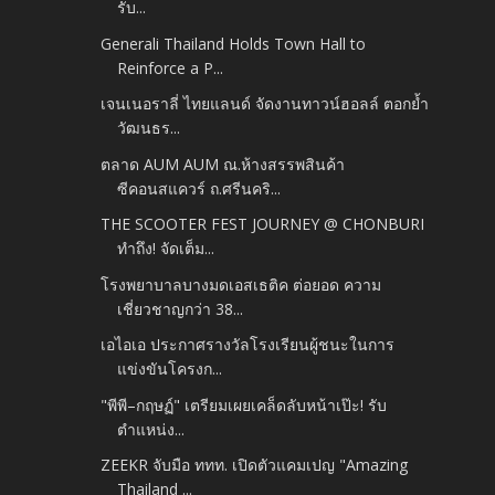
รับ...
Generali Thailand Holds Town Hall to
Reinforce a P...
เจนเนอราลี่ ไทยแลนด์ จัดงานทาวน์ฮอลล์ ตอกย้ำ
วัฒนธร...
ตลาด AUM AUM ณ.ห้างสรรพสินค้า
ซีคอนสแควร์ ถ.ศรีนคริ...
THE SCOOTER FEST JOURNEY @ CHONBURI
ทำถึง! จัดเต็ม...
โรงพยาบาลบางมดเอสเธติค ต่อยอด ความ
เชี่ยวชาญกว่า 38...
เอไอเอ ประกาศรางวัลโรงเรียนผู้ชนะในการ
แข่งขันโครงก...
"พีพี–กฤษฏ์" เตรียมเผยเคล็ดลับหน้าเป๊ะ! รับ
ตำแหน่ง...
ZEEKR จับมือ ททท. เปิดตัวแคมเปญ "Amazing
Thailand ...