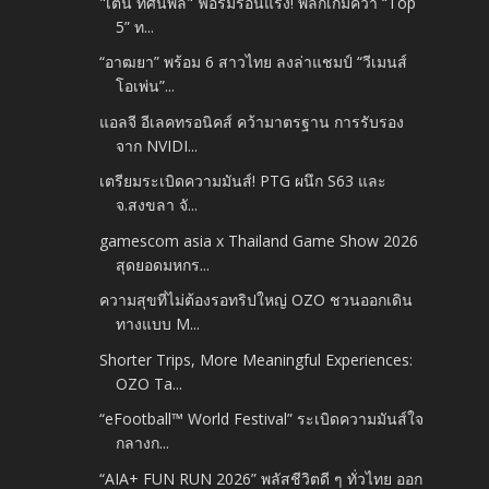
"เติ้น ทัศนพล" ฟอร์มร้อนแรง! พลิกเกมคว้า “Top
5” ท...
“อาฒยา” พร้อม 6 สาวไทย ลงล่าแชมป์ “วีเมนส์
โอเพ่น”...
แอลจี อีเลคทรอนิคส์ คว้ามาตรฐาน การรับรอง
จาก NVIDI...
เตรียมระเบิดความมันส์! PTG ผนึก S63 และ
จ.สงขลา จั...
gamescom asia x Thailand Game Show 2026
สุดยอดมหกร...
ความสุขที่ไม่ต้องรอทริปใหญ่ OZO ชวนออกเดิน
ทางแบบ M...
Shorter Trips, More Meaningful Experiences:
OZO Ta...
“eFootball™ World Festival” ระเบิดความมันส์ใจ
กลางก...
“AIA+ FUN RUN 2026” พลัสชีวิตดี ๆ ทั่วไทย ออก