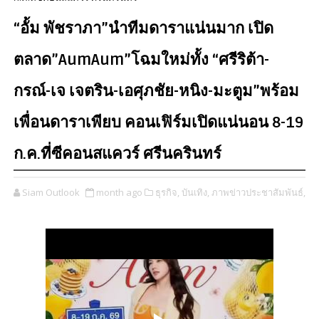
“อั้ม พัชราภา”นำทีมดาราแน่นมาก เปิด
ตลาด”AumAum”โฉมใหม่ทั้ง “ศรีริต้า-
กรณ์-เจ เจตริน-เอศุภชัย-หนิง-มะตูม”พร้อม
เพื่อนดาราเพียบ คอนเฟิร์มเปิดแน่นอน 8-19
ก.ค.ที่ซีคอนสแควร์ ศรีนครินทร์
Siam Outlook
month ago
ธุรกิจ,
บันเทิง,
ภาพข่าวประชาสัมพันธ์,