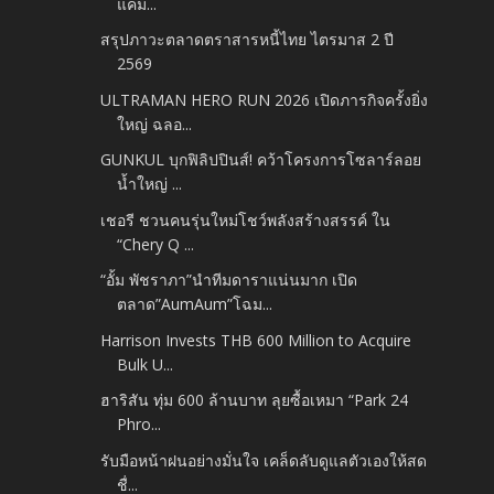
แคม...
สรุปภาวะตลาดตราสารหนี้ไทย ไตรมาส 2 ปี
2569
ULTRAMAN HERO RUN 2026 เปิดภารกิจครั้งยิ่ง
ใหญ่ ฉลอ...
GUNKUL บุกฟิลิปปินส์! คว้าโครงการโซลาร์ลอย
น้ำใหญ่ ...
เชอรี ชวนคนรุ่นใหม่โชว์พลังสร้างสรรค์ ใน
“Chery Q ...
“อั้ม พัชราภา”นำทีมดาราแน่นมาก เปิด
ตลาด”AumAum”โฉม...
Harrison Invests THB 600 Million to Acquire
Bulk U...
ฮาริสัน ทุ่ม 600 ล้านบาท ลุยซื้อเหมา “Park 24
Phro...
รับมือหน้าฝนอย่างมั่นใจ เคล็ดลับดูแลตัวเองให้สด
ชื่...