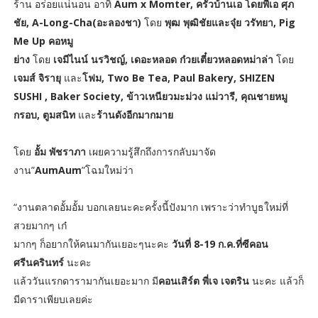
ร้าน อร่อยแน่นอน อาทิ
Aum x Momter, ครัวบ้านเอ โดยพี่เอ
ศุภ
ชัย, A-Long-Cha(อะลองชา)
โดย
พุฒ พุฒิชัยและจุ๋ย วรัทยา, Pig
Me Up คอหมู
ย่าง
โดย
เจมีไนน์ นรวิชญ์, เดอะหลอด ก๋วยเตี๋ยวหลอดหม่าล่า
โดย
เจมส์ จิรายุ
และ
โฟม, Two Be Tea, Paul Bakery, SHIZEN
SUSHI , Baker Society, ข้าวเหนียวมะม่วง แม่วารี, คุณชายหมู
กรอบ, ตูมสนิท
และ
ร้านดังอีกมากมาย
โดย
อั้ม พัชราภา
เผยความรู้สึกถึงการกลับมาจัด
งาน”
AumAum
”โฉมใหม่ว่า
“งานตลาดอั้มอั้ม บอกเลยนะคะครั้งนี้ปังมาก เพราะว่าทำบูธใหม่ที่
สวยมากๆ เก๋
มากๆ ก็อยากให้คนมากันเยอะๆนะคะ
วันที่ 8-19 ก.ค.ที่ซีคอน
ศรีนครินทร์
นะคะ
แล้ววันแรกดารามากันเยอะมาก มี
คอนเสิร์ต พี่เจ เจตริน
นะคะ แล้วก็
มีดาราเพียบเลยค่ะ