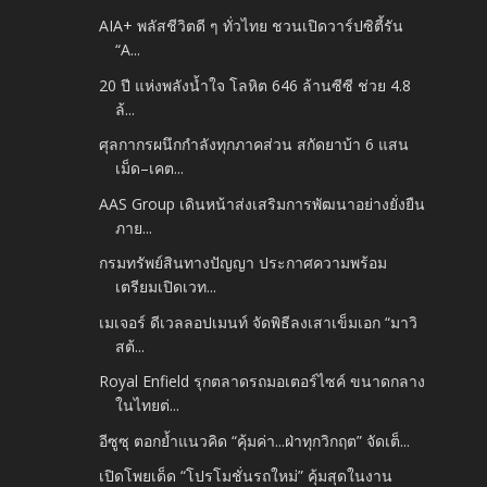
AIA+ พลัสชีวิตดี ๆ ทั่วไทย ชวนเปิดวาร์ปซิตี้รัน
“A...
20 ปี แห่งพลังน้ำใจ โลหิต 646 ล้านซีซี ช่วย 4.8
ล้...
ศุลกากรผนึกกำลังทุกภาคส่วน สกัดยาบ้า 6 แสน
เม็ด–เคต...
AAS Group เดินหน้าส่งเสริมการพัฒนาอย่างยั่งยืน
ภาย...
กรมทรัพย์สินทางปัญญา ประกาศความพร้อม
เตรียมเปิดเวท...
เมเจอร์ ดีเวลลอปเมนท์ จัดพิธีลงเสาเข็มเอก “มาวิ
สต้...
Royal Enfield รุกตลาดรถมอเตอร์ไซค์ ขนาดกลาง
ในไทยต่...
อีซูซุ ตอกย้ำแนวคิด “คุ้มค่า...ฝ่าทุกวิกฤต” จัดเต็...
เปิดโพยเด็ด “โปรโมชั่นรถใหม่” คุ้มสุดในงาน