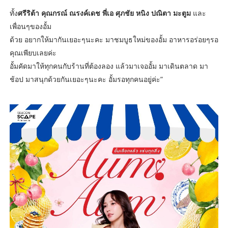
ทั้ง
ศรีริต้า คุณกรณ์ ณรงค์เดช พี่เอ ศุภชัย หนิง ปณิตา มะตูม
และ
เพื่อนๆของอั้ม
ด้วย อยากให้มากันเยอะๆนะคะ มาชมบูธใหม่ของอั้ม อาหารอร่อยๆรอ
คุณเพียบเลยค่ะ
อั้มคัดมาให้ทุกคนกับร้านที่ต้องลอง แล้วมาเจออั้ม มาเดินตลาด มา
ช้อป มาสนุกด้วยกันเยอะๆนะคะ อั้มรอทุกคนอยู่ค่ะ”