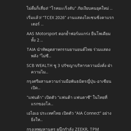
ไม่ดื่มก็เสี่ยง! "โรคมะเร็งตับ" ภัยเงียบคนยุคใหม่ ...
เริ่มแล้ว! “TCEX 2026” งานแสดงไลเซนซิ่งคาแรก
เตอร์ ...
AAS Motorsport ตอกย้ำฟอร์มแกร่ง ยืนโพเดียม
ทั้ง 2 ...
TAIA นำทัพอุตสาหกรรมยานยนต์ไทย ร่วมแสดง
พลัง “ไม่ซื...
SCB WEALTH ชู 3 ปรัชญาบริหารความมั่งคั่ง ฝ่า
ความไม...
กรุงศรีผสานความร่วมมือพันธมิตรญี่ปุ่น-อาเซียน
เปิด...
"แฟนต้า" เปิดตัว “แฟนต้า แฟนตาซี” ในไทยที่
แรกของโล...
เอไอเอ ประเทศไทย เปิดตัว “AIA Connect” อย่าง
ยิ่งให...
กรุงเทพมหานคร ผนึกกำลัง ZEEKR, TPM