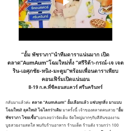
“อั้ม พัชราภา”นำทีมดาราแน่นมาก เปิด
ตลาด”AumAum”โฉมใหม่ทั้ง “ศรีริต้า-กรณ์-เจ เจต
ริน-เอศุภชัย-หนิง-มะตูม”พร้อมเพื่อนดาราเพียบ
คอนเฟิร์มเปิดแน่นอน
8-19 ก.ค.ที่ซีคอนสแควร์ ศรีนครินทร์
กลับมาแล้วค่ะ
ตลาด “AumAum” อั้มเลือกแล้ว แซ่บทุกสิ่ง มาแบบ
โฉมใหม่! ลุคใหม่! ไฉไลกว่าเดิม
มาครั้งนี้ เจ้าของตลาดคนสวย
“อั้ม
พัชราภา ไชยเชื้อ”
บอกเลยว่าจัดเต็ม จัดใหญ่มากๆกับสีสันของงาน
บูธสวยงามสดใส พบกับร้านอาหาร ร้านเด็ด ร้านดัง รวมกว่า 100