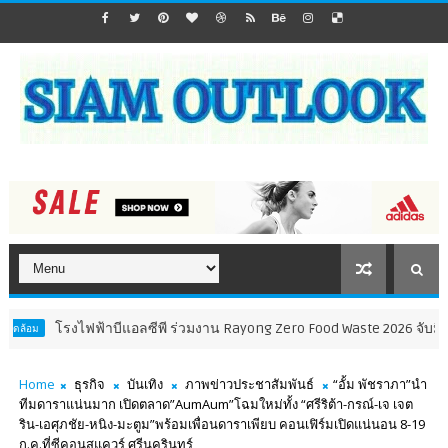
รงไฟฟ้าบีแอลซีพี ร่วมงาน Rayong Zero Food Waste 2026 จับมือภาครัฐ-หน่วย
Home
ธุรกิจ
บันเทิง
ภาพข่าวประชาสัมพันธ์
“อั้ม พัชราภา”นำ
ทีมดาราแน่นมาก เปิดตลาด”AumAum”โฉมใหม่ทั้ง “ศรีริต้า-กรณ์-เจ เจต
ริน-เอศุภชัย-หนิง-มะตูม”พร้อมเพื่อนดาราเพียบ คอนเฟิร์มเปิดแน่นอน 8-19
ก.ค.ที่ซีคอนสแควร์ ศรีนครินทร์