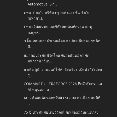
Automotive, Sin...
ททท. ร่วมกับ บริษัท ทรู คอร์ปอเรชั่น จำกัด
(มหาชน)...
LY คอร์ปอเรชัน เผยวิสัยทัศน์องค์กรยุค AI ชู
กลยุทธ์...
“เติ้น-ทัศนพล” ฝ่าเกมเดือด ลุยเก็บแต้มสองเรซติด
ศึ...
สมาคมประกันชีวิตไทย จับมือพันธมิตร จัด
มหกรรม “วันป...
ยาเดีย ผู้นำยานยนต์ไฟฟ้าอัจฉริยะ เปิดตัว “Yadea
รุ...
COMMART ULTRAFORCE 2026 คึกคักรับกระแส
AI หนุนตลาด...
KCG ติดอันดับหลักทรัพย์ ESG100 ต่อเนื่องเป็นปีที่
...
75 ปี ประกันภัยไทยวิวัฒน์ คิดเผื่อแม้วันฝนตกส่ง