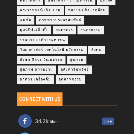
นิทรรศการ
นิทรรศการ งานมหกรรม
บันเทิง
พระราชกรณียกิจ ร.10
พลังงาน สิ่งแวดล้อม
แฟชั่น
ภาพข่าวประชาสัมพันธ์
มูลนิธิป่อเต็กตึ๊ง
ยนตรกรร
ยนตรกรรม
ราชการ องค์การมหาชน
วิทยาศาสตร์ เทคโนโลยี นวัตกรรม
สังคม
สังคม ศิลปะ วัฒนธรรม
สุขภาพ
สุขภาพ ความงาม
อสังหาริมทรัพย์
อาหาร เครื่องดื่ม
อุตสาหกรรม
CONNECT WITH US
34.2k
Like
likes