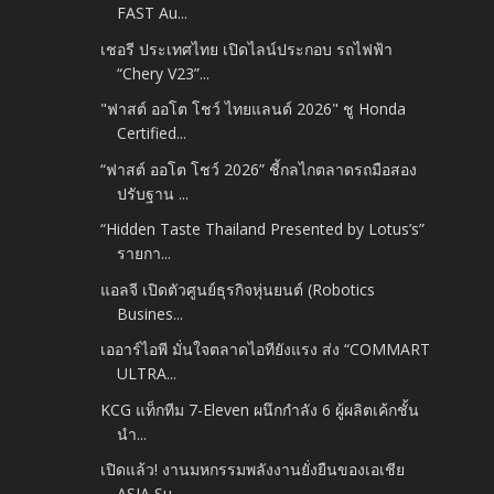
FAST Au...
เชอรี ประเทศไทย เปิดไลน์ประกอบ รถไฟฟ้า
“Chery V23”...
"ฟาสต์ ออโต โชว์ ไทยแลนด์ 2026" ชู Honda
Certified...
“ฟาสต์ ออโต โชว์ 2026” ชี้กลไกตลาดรถมือสอง
ปรับฐาน ...
“Hidden Taste Thailand Presented by Lotus’s”
รายกา...
แอลจี เปิดตัวศูนย์ธุรกิจหุ่นยนต์ (Robotics
Busines...
เออาร์ไอพี มั่นใจตลาดไอทียังแรง ส่ง “COMMART
ULTRA...
KCG แท็กทีม 7-Eleven ผนึกกำลัง 6 ผู้ผลิตเค้กชั้น
นำ...
เปิดแล้ว! งานมหกรรมพลังงานยั่งยืนของเอเชีย
ASIA Su...