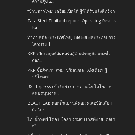
ความสุข 2...
“บ้านชาวไทย” เตรียมเปิดให้ ผู้ที่ได้รับแจ้งสิทธิจา...
Tata Steel Thailand reports Operating Results
for ...
ทาทา สตีล (ประเทศไทย) เปิดเผย ผลประกอบการ
ไตรมาส 1 ...
KKP เปิดกลยุทธ์จัดพอร์ตสู้ศึกเศรษฐกิจ แบ่งขั้ว-
ดอก...
KKP ชี้อสังหาฯ กทม.-ปริมณฑล แข่งเดือด! ผู้
บริโภคเป...
J&T Express เข้ารับพระราชทานโล่ ในโอกาส
สนับสนุนงาน...
BEAUTILAB ตอกย้ำแบรนด์คอเรคเตอร์อันดับ 1
ดึง ‘เก่ง...
ไทยน้ำทิพย์ โคคา-โคล่า ร่วมกับ เวสท์บาย เดลิเว
อรี่...