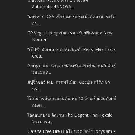
AutomotiveINNOVA...
“ผู้บริหาร DGA เข้าร่วมประชุมเพื่อติดตาม เร่งรัด
กา...
CP Veg It Up! ชูนวัตกรรม อร่อยฟินรับยุค New
Normal
“เป๊ปซี่” นำเสนอชุดผลิตภัณฑ์ “Pepsi Max Taste
Crea...
Google แนะนำแอปพลิเคชันเสริมรักสานสัมพันธ์
วันแม่แห...
สบู่จิ๊กซอว์ ME เกรดพรีเมี่ยม ของบุ๋ม-ตรีรัก ชว
นร่...
โครงการคืนคุณแผ่นดิน ทุ่ม 10 ล้านซื้อผลิตภัณฑ์
กองท...
ไอคอนสยาม จัดงาน The Elegant Thai Textile
‘ตระการต...
Garena Free Fire เปิดโปรเจคยักษ์ “Bodyslam x