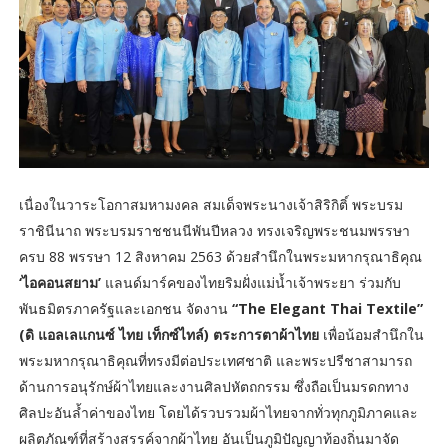
เนื่องในวาระโอกาสมหามงคล สมเด็จพระนางเจ้าสิริกิติ์ พระบรม
ราชินีนาถ พระบรมราชชนนีพันปีหลวง ทรงเจริญพระชนมพรรษา
ครบ 88 พรรษา 12 สิงหาคม 2563 ด้วยสำนึกในพระมหากรุณาธิคุณ
‘ไอคอนสยาม’
แลนด์มาร์คของไทยริมฝั่งแม่น้ำเจ้าพระยา ร่วมกับ
พันธมิตรภาครัฐและเอกชน จัดงาน
“The Elegant Thai Textile”
(ดิ แอลเลแกนซ์ ไทย เท็กซ์ไทล์) ตระการตาผ้าไทย
เพื่อน้อมสำนึกใน
พระมหากรุณาธิคุณที่ทรงมีต่อประเทศชาติ และพระปรีชาสามารถ
ด้านการอนุรักษ์ผ้าไทยและงานศิลปหัตถกรรม ซึ่งถือเป็นมรดกทาง
ศิลปะอันล้ำค่าของไทย โดยได้รวบรวมผ้าไทยจากทั่วทุกภูมิภาคและ
ผลิตภัณฑ์ที่สร้างสรรค์จากผ้าไทย อันเป็นภูมิปัญญาท้องถิ่นมาจัด