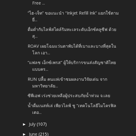
Free ...
“ไฮ-เจ็ท” ขอแนะนำ “Inkjet Refill Ink” แยกใช้ตาม
ยี่...
ดื่มด่ำกับไลฟ์สไตล์ริมทะเลระดับเอ็กซ์คลูซีฟ ด้วย
สุ...
ROAV เผยโฉมแว่นตาพับได้ที่เบาและบางที่สุดใน
โลก เอา...
“แฟลช เอ็กซ์เพรส” ผู้ให้บริการขนส่งสัญชาติไทย
แบบคร...
RUN ปลื้ม คนแห่เข้าชมผลงานวิจัยเด่น จาก
มหาวิทยาลัย...
ซีพีเอฟ เร่งช่วยเหลือผู้ประสบภัยน้ำท่วม จ.เลย
น้ำดื่มเนสท์เล่ เพียวไลฟ์ ชู “เทคโนโลยีไมโครฟิล
เตอ...
July
(107)
►
June
(215)
►