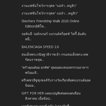
งานแฟชั่นโชว์การกุศล “แม่จ๋า...หนูหิว”
งานแฟชั่นโชว์การกุศล“ แม่จ๋า….หนูหิว”
Skechers Friendship Walk 2020 Online
Editionมิติให...
จอห์นนี่ วอล์กเกอร์ แบรนด์สก็อตช์ วิสกี้ อันดับ
หนึ...
BALENCIAGA SPEED 2.0
สมเด็จพระกนิษฐาธิราชเจ้า กรมสมเด็จพระเทพ
รัตนราชสุด...
“ครัวคุณต๋อย ยกทัพ” สุดยอดแห่งมหกรรมอาหาร
พร้อมเสิ...
ตรีเพชรอีซูซุเซลส์รับรางวัลเกียรติยศแบรนด์ยอด
นิยมอ...
GIFT FOR HER แคมเปญพิเศษตลอดเดือน
สิงหาคม เมื่อช้อป...
เมอร์เซเดส-เบนซ์ คว้า 2 รางวัลที่