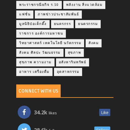
พระราชกรณียกิจ ร.10
พลังงาน สิ่งแวดล้อม
แฟชั่น
ภาพข่าวประชาสัมพันธ์
มูลนิธิป่อเต็กตึ๊ง
ยนตรกรร
ยนตรกรรม
ราชการ องค์การมหาชน
วิทยาศาสตร์ เทคโนโลยี นวัตกรรม
สังคม
สังคม ศิลปะ วัฒนธรรม
สุขภาพ
สุขภาพ ความงาม
อสังหาริมทรัพย์
อาหาร เครื่องดื่ม
อุตสาหกรรม
CONNECT WITH US
34.2k
Like
likes