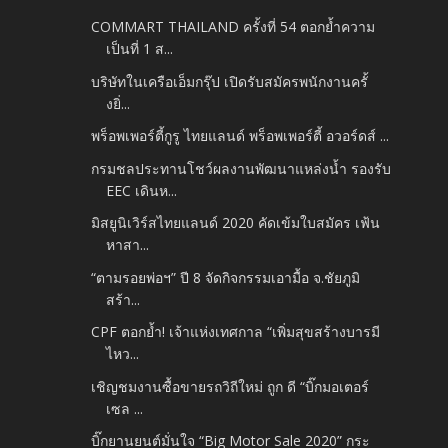
COMMART THAILAND ครั้งที่ 54 ตอกย้ำความ
เป็นที่ 1 ส...
บริษัทในเครือเอ็มกรุ๊ป เปิดรับสมัครพนักงานครั้
งยิ่...
พร็อพเพอร์ตี้กูรู ไทยแลนด์ พร็อพเพอร์ตี้ อวอร์ดส์ ...
กรมชลประทานโชว์ผลงานพัฒนาแหล่งน้ำ รองรับ
EEC เดินห...
มิสยูนิเวิร์สไทยแลนด์ 2020 คัดเข้มใบสมัคร เฟ้น
หาสา...
“ตามรอยพ่อฯ” ปี 8 จัดกิจกรรมเอามื้อ จ.ชัยภูมิ
สร้า...
CPF ตอกย้ำ! เจ้าแห่งเทศกาล “เพิ่มสุขสร้างบารมี
ไหว...
เชิญชมงานซื้อขายรถวิถีใหม่ ถูก ดี “บิ๊กมอเตอร์
เซล ...
บิ๊กยานยนต์มั่นใจ “Big Motor Sale 2020” กระ