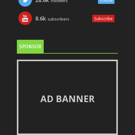
28.6k
Follow
followers
8.6k
Subscribe
subscribers
SPONSOR
AD BANNER