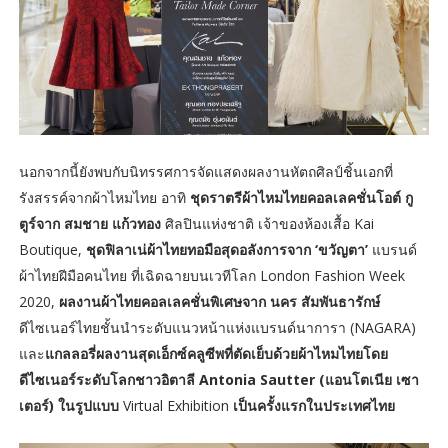
นอกจากนี้ยังพบกับนิทรรศการจัดแสดงผลงานหัตถศิลป์ชิ้นเอกที่
รังสรรค์จากผ้าไหมไทย อาทิ
ชุดราตรีผ้าไหมไทยคอลเลคชั่นโอต์ กู
ตูร์จาก สมชาย แก้วทอง
ศิลปินแห่งชาติ เจ้าของห้องเสื้อ Kai
Boutique,
ชุดฟิลาเน่ผ้าไทยทอมือสุดอลังการจาก ‘ขวัญตา’
แบรนด์
ผ้าไทยฝีมือคนไทย ที่เฉิดฉายบนเวทีโลก London Fashion Week
2020,
ผลงานผ้าไทยคอลเลคชั่นพิเศษจาก นคร สัมพันธารักษ์
ดีไซเนอร์ไทยชั้นนำระดับแนวหน้าแห่งแบรนด์นาการา (NAGARA)
และ
แกลลอรี่ผลงานสุดเอ็กซ์คลูซีพที่ตัดเย็บด้วยผ้าไหมไทยโดย
ดีไซเนอร์ระดับโลกชาวอิตาลี Antonia Sautter (แอนโตเนีย เซา
เตอร์) ในรูปแบบ
Virtual Exhibition
เป็นครั้งแรกในประเทศไทย