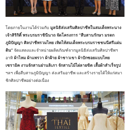
โดยภายในงานได้ร่วมกับ
มูลนิธิส่งเสริมศิลปาชีพในสมเด็จพระนาง
เจ้าสิริกิติ์ พระบรมราชินีนาถ จัดโครงการ “สืบสานรักษา มรดก
ภูมิปัญญา ศิลปาชีพรวมไทย เทิดไท้สมเด็จพระบรมราชชนนีศรีแผ่น
ดิน”
จัดแสดงและจำหน่ายผลิตภัณฑ์จากมูลนิธิส่งเสริมศิลปาชีพฯ
อาทิ
ผ้าไหม ผ้าแพรวา ผ้าฝ้าย ผ้าชาวเขา ผ้าปักซอยแบบไทย
เซรามิค งานจักสานย่านลิเภา จักสานไม้ไผ่ลายขิต เสื้อผ้าสำเร็จรูป
ฯลฯ เพื่อสืบสานภูมิปัญญา ส่งเสริมอาชีพ และสร้างรายได้ให้แก่สมา
ชิกศิลปาชีพอย่างต่อเนื่อง