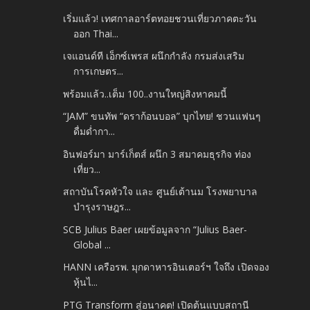
เริ่มแล้ว! เทศกาลอาร์ตทอยชวนเที่ยวภาคตะวัน
ออก Thai...
เจแอนด์ที เอ็กซ์เพรส ผนึกกำลัง กรมส่งเสริม
การเกษตร...
พร้อมแล้ว..เต็ม 100..งานใหญ่สิงหาคมนี้
“JAM” ขนทัพ “ดราก้อนบอล” บุกไทย! ชวนแฟนๆ
ดื่มด่ำกา...
อินฟอร์มา มาร์เก็ตส์ ผนึก 3 สมาคมธุรกิจ ท่อง
เที่ยว...
สถาบันโรคหัวใจ และ ศูนย์เต้านม โรงพยาบาล
บำรุงราษฎร...
SCB Julius Baer เผยข้อมูลจาก “Julius Baer-
Global ...
HANN เครือรพ. มุกดาหารอินเตอร์ฯ ใจถึง เปิดจอง
หุ้นไ...
PTG Transform สู่อนาคต! เปิดต้นแบบสถานี