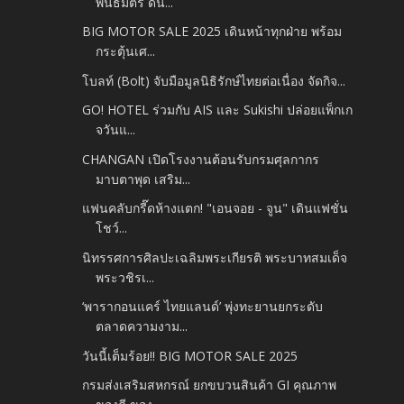
พันธมิตร ดัน...
BIG MOTOR SALE 2025 เดินหน้าทุกฝ่าย พร้อม
กระตุ้นเศ...
โบลท์ (Bolt) จับมือมูลนิธิรักษ์ไทยต่อเนื่อง จัดกิจ...
GO! HOTEL ร่วมกับ AIS และ Sukishi ปล่อยแพ็กเก
จวันแ...
CHANGAN เปิดโรงงานต้อนรับกรมศุลกากร
มาบตาพุด เสริม...
แฟนคลับกรี๊ดห้างแตก! "เอนจอย - จูน" เดินแฟชั่น
โชว์...
นิทรรศการศิลปะเฉลิมพระเกียรติ พระบาทสมเด็จ
พระวชิรเ...
‘พารากอนแคร์ ไทยแลนด์’ พุ่งทะยานยกระดับ
ตลาดความงาม...
วันนี้เต็มร้อย!! BIG MOTOR SALE 2025
กรมส่งเสริมสหกรณ์ ยกขบวนสินค้า GI คุณภาพ