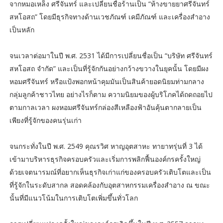
จากหมอเหล็ง ศรีจันทร์ และเปลี่ยนชื่อร้านเป็น “ห้างขายยาศรีจันทร์
สหโอสถ” โดยมีธุรกิจทางด้านเวชภัณฑ์ เคมีภัณฑ์ และเครื่องสำอาง
เป็นหลัก
จนเวลาต่อมาในปี พ.ศ. 2531 ได้มีการเปลี่ยนชื่อเป็น “บริษัท ศรีจันทร์
สหโอสถ จำกัด” และเป็นที่รู้จักกันอย่างกว้างขวางในยุคนั้น โดยมีผง
หอมศรีจันทร์ หรือแป้งพอกหน้าคุมมันเป็นสินค้ายอดนิยมท่ามกลาง
กลุ่มลูกค้าชาวไทย อย่างไรก็ตาม ความนิยมของผู้บริโภคได้ถดถอยไป
ตามกาลเวลา ผงหอมศรีจันทร์กล่องสีเหลืองฟ้าอันคุ้นตากลายเป็น
เพียงที่รู้จักของคนรุ่นเก่า
จนกระทั่งในปี พ.ศ. 2549 คุณรวิศ หาญอุตสาหะ ทายาทรุ่นที่ 3 ได้
เข้ามาบริหารธุรกิจครอบครัวและเริ่มการพลิกฟื้นองค์กรครั้งใหญ่
ด้วยเจตนารมณ์ที่อยากเห็นธุรกิจเก่าแก่ของครอบครัวเติบโตและเป็น
ที่รู้จักในระดับสากล สอดคล้องกับอุตสาหกรรมเครื่องสำอาง ณ ขณะ
นั้นที่มีแนวโน้มในการเติบโตเพิ่มขึ้นทั่วโลก