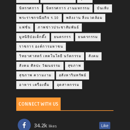
นิทรรศการ
นิทรรศการ งานมหกรรม
บันเทิง
พระราชกรณียกิจ ร.10
พลังงาน สิ่งแวดล้อม
แฟชั่น
ภาพข่าวประชาสัมพันธ์
มูลนิธิป่อเต็กตึ๊ง
ยนตรกรร
ยนตรกรรม
ราชการ องค์การมหาชน
วิทยาศาสตร์ เทคโนโลยี นวัตกรรม
สังคม
สังคม ศิลปะ วัฒนธรรม
สุขภาพ
สุขภาพ ความงาม
อสังหาริมทรัพย์
อาหาร เครื่องดื่ม
อุตสาหกรรม
CONNECT WITH US
34.2k
Like
likes