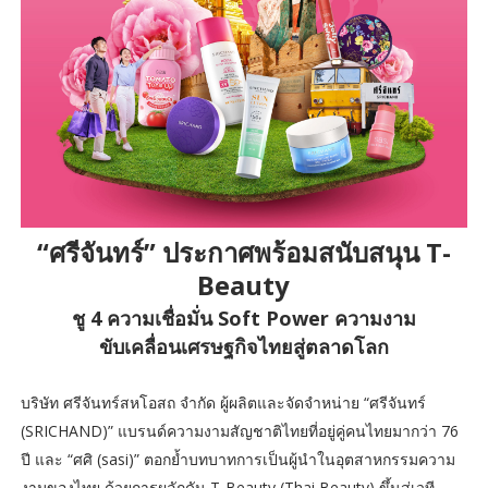
“ศรีจันทร์” ประกาศพร้อมสนับสนุน T-
Beauty
ชู 4 ความเชื่อมั่น Soft Power ความงาม
ขับเคลื่อนเศรษฐกิจไทยสู่ตลาดโลก
บริษัท ศรีจันทร์สหโอสถ จำกัด ผู้ผลิตและจัดจำหน่าย “ศรีจันทร์
(SRICHAND)” แบรนด์ความงามสัญชาติไทยที่อยู่คู่คนไทยมากว่า 76
ปี และ “ศศิ (sasi)” ตอกย้ำบทบาทการเป็นผู้นำในอุตสาหกรรมความ
งามของไทย ด้วยการผลักดัน T-Beauty (Thai Beauty) ขึ้นสู่เวที