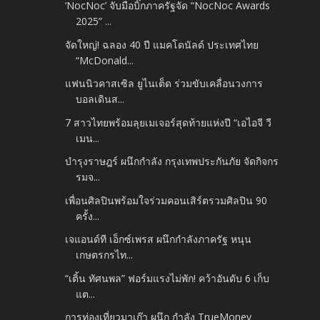
‘NocNoc’ จับมือบิ๊กภาครัฐจัด “NocNoc Awards
2025” ...
จัดใหญ่! ฉลอง 40 ปี แมคโดนัลด์ ประเทศไทย
“McDonald...
แฟนนิวคาสเซิล ยูไนเต็ด ร่วมขับเคลื่อนวงการ
บอลเดินส...
7 สาวไทยพร้อมลุยเมเจอร์สุดท้ายแห่งปี “เอไอจี วี
เมน...
บำรุงราษฎร์ ผนึกกำลัง กรุงเทพประกันภัย จัดกิจกร
รมจ...
เพื่อนศิลปินพร้อมใจร่วมคอนเสิร์ตรวมศิลปิน 90
ครั้ง...
เจแอนด์ที เอ็กซ์เพรส ผนึกกำลังภาครัฐ หนุน
เกษตรกรไท...
“เติ้น ทัศนพล” ฟอร์มแรงไม่พัก! คว้าอันดับ 6 เก็บ
แต...
การท่องเที่ยวมาเก๊า ผนึก กำลัง TrueMoney