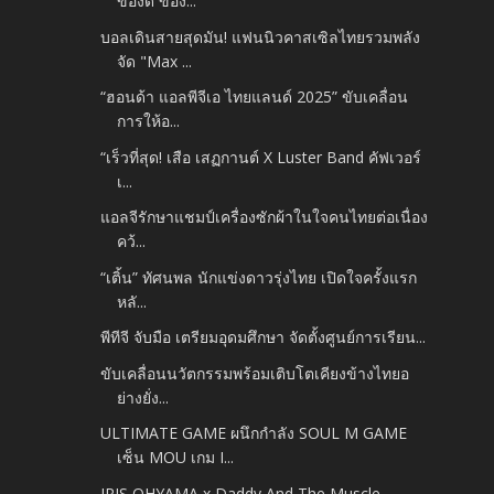
ของดี ของ...
บอลเดินสายสุดมัน! แฟนนิวคาสเซิลไทยรวมพลัง
จัด "Max ...
“ฮอนด้า แอลพีจีเอ ไทยแลนด์ 2025” ขับเคลื่อน
การให้อ...
“เร็วที่สุด! เสือ เสฏกานต์ X Luster Band คัฟเวอร์
เ...
แอลจีรักษาแชมป์เครื่องซักผ้าในใจคนไทยต่อเนื่อง
คว้...
“เติ้น” ทัศนพล นักแข่งดาวรุ่งไทย เปิดใจครั้งแรก
หลั...
พีทีจี จับมือ เตรียมอุดมศึกษา จัดตั้งศูนย์การเรียน...
ขับเคลื่อนนวัตกรรมพร้อมเติบโตเคียงข้างไทยอ
ย่างยั่ง...
ULTIMATE GAME ผนึกกำลัง SOUL M GAME
เซ็น MOU เกม I...
IRIS OHYAMA x Daddy And The Muscle