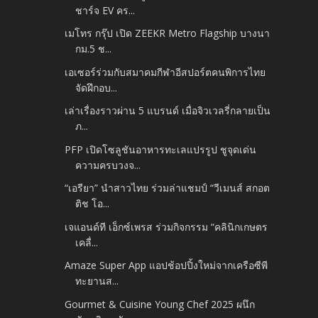
ชาร์จ EV คร...
เมโทร กรุ๊ป เปิด ZEEKR Metro Flagship บางนา
กม.5 ช...
เอเซอร์ร่วมกับสมาคมกีฬาอีสปอร์ตคนพิการไทย
จัดฝึกอบ...
เล่าเรื่องราวผ่าน 5 แบรนด์ เมื่อจิวเวลรี่กลายเป็น
ภ...
PFP เปิดโซลูชันอาหารทะเลแปรรูป ชูจุดเด่น
ความครบวงจ...
“เอรียา” นำสาวไทย ร่วมล่าแชมป์ “วีเมนส์ สกอต
ติช โอ...
เจแอนด์ที เอ็กซ์เพรส ร่วมกิจกรรม “คลินิกเกษตร
เคลื่...
Amaze Super App แอปช้อปปิ้งใหม่จากเครือซีพี
ทะยานส...
Gourmet & Cuisine Young Chef 2025 ผนึก