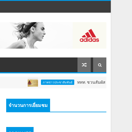
ททท. ชวนสัมผัสพลังแห่งศรัทธา ร่วมงาน "ห่มผ
ภาพข่าวประชาสัมพันธ์
จำนวนการเยี่ยมชม