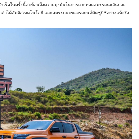
ำเร็จในครั้งนี้สะท้อนถึงความมุ่งมั่นในการถ่ายทอดสมรรถนะอันยอด
ูกค้าได้สัมผัสเทคโนโลยี และสมรรถนะของรถยนต์มิตซูบิชิอย่างแท้จริง