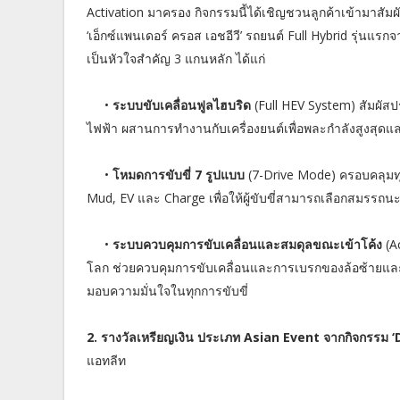
Activation มาครอง กิจกรรมนี้ได้เชิญชวนลูกค้าเข้ามาสัมผ
‘เอ็กซ์แพนเดอร์ ครอส เอชอีวี’ รถยนต์ Full Hybrid รุ่นแรกจา
เป็นหัวใจสำคัญ 3 แกนหลัก ได้แก่
•
ระบบขับเคลื่อนฟูลไฮบริด
(Full HEV System) สัมผัส
ไฟฟ้า ผสานการทำงานกับเครื่องยนต์เพื่อพละกำลังสูงสุดแล
•
โหมดการขับขี่ 7 รูปแบบ
(7-Drive Mode) ครอบคลุมท
Mud, EV และ Charge เพื่อให้ผู้ขับขี่สามารถเลือกสมรรถนะที
•
ระบบควบคุมการขับเคลื่อนและสมดุลขณะเข้าโค้ง
(A
โลก ช่วยควบคุมการขับเคลื่อนและการเบรกของล้อซ้ายและข
มอบความมั่นใจในทุกการขับขี่
2. รางวัลเหรียญเงิน ประเภท Asian Event จากกิจกรรม ‘D
แอทลีท