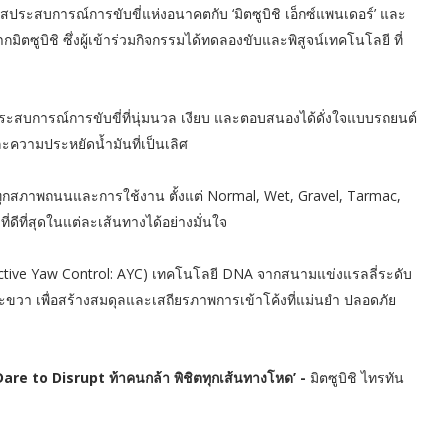
ัสประสบการณ์การขับขี่แห่งอนาคตกับ ‘มิตซูบิชิ เอ็กซ์แพนเดอร์’ และ
กมิตซูบิชิ ซึ่งผู้เข้าร่วมกิจกรรมได้ทดลองขับและพิสูจน์เทคโนโลยี ที่
ประสบการณ์การขับขี่ที่นุ่มนวล เงียบ และตอบสนองได้ดั่งใจแบบรถยนต์
ะความประหยัดน้ำมันที่เป็นเลิศ
ุกสภาพถนนและการใช้งาน ตั้งแต่ Normal, Wet, Gravel, Tarmac,
่ดีที่สุดในแต่ละเส้นทางได้อย่างมั่นใจ
ctive Yaw Control: AYC) เทคโนโลยี DNA จากสนามแข่งแรลลี่ระดับ
วา เพื่อสร้างสมดุลและเสถียรภาพการเข้าโค้งที่แม่นยำ ปลอดภัย
are to Disrupt ท้าคนกล้า พิชิตทุกเส้นทางโหด’ -
มิตซูบิชิ ไทรทัน