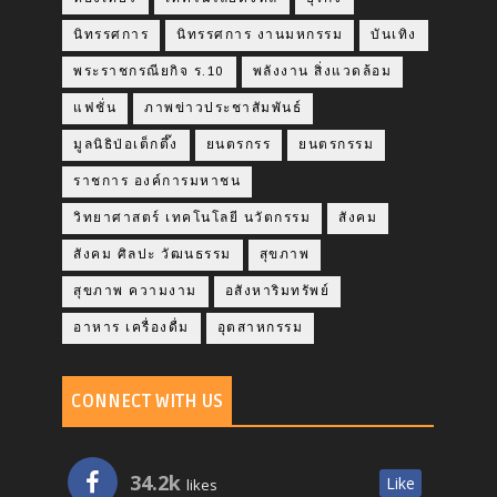
นิทรรศการ
นิทรรศการ งานมหกรรม
บันเทิง
พระราชกรณียกิจ ร.10
พลังงาน สิ่งแวดล้อม
แฟชั่น
ภาพข่าวประชาสัมพันธ์
มูลนิธิป่อเต็กตึ๊ง
ยนตรกรร
ยนตรกรรม
ราชการ องค์การมหาชน
วิทยาศาสตร์ เทคโนโลยี นวัตกรรม
สังคม
สังคม ศิลปะ วัฒนธรรม
สุขภาพ
สุขภาพ ความงาม
อสังหาริมทรัพย์
อาหาร เครื่องดื่ม
อุตสาหกรรม
CONNECT WITH US
34.2k
Like
likes