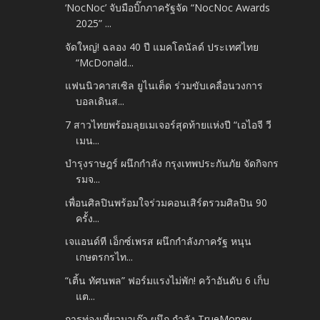
‘NocNoc’ จับมือบิ๊กภาครัฐจัด “NocNoc Awards
2025” ...
จัดใหญ่! ฉลอง 40 ปี แมคโดนัลด์ ประเทศไทย
“McDonald...
แฟนนิวคาสเซิล ยูไนเต็ด ร่วมขับเคลื่อนวงการ
บอลเดินส...
7 สาวไทยพร้อมลุยเมเจอร์สุดท้ายแห่งปี “เอไอจี วี
เมน...
บำรุงราษฎร์ ผนึกกำลัง กรุงเทพประกันภัย จัดกิจกร
รมจ...
เพื่อนศิลปินพร้อมใจร่วมคอนเสิร์ตรวมศิลปิน 90
ครั้ง...
เจแอนด์ที เอ็กซ์เพรส ผนึกกำลังภาครัฐ หนุน
เกษตรกรไท...
“เติ้น ทัศนพล” ฟอร์มแรงไม่พัก! คว้าอันดับ 6 เก็บ
แต...
การท่องเที่ยวมาเก๊า ผนึก กำลัง TrueMoney