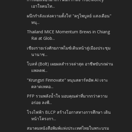
เอาใจคนไท...
ผนึกกำลังแห่งความตั้งใจ! "ครูไพบูลย์ แสงเดือน"
หนุ...
Thailand MICE Momentum Brews in Chiang
Rai at Glob...
เชียงรายเร่งศักยภาพไมซ์เดินหน้าสู่เมืองประชุม
นานาช...
โบลท์ (Bolt) เผยผลสำรวจล่าสุด อาชีพขับรถผ่าน
แพลตฟ...
"Krungsri Finnovate" หนุนสตาร์ทอัพ AI เจาะ
ตลาดเทคอ...
PFP รวมพลังน้ำใจ มอบคุณค่าที่มากกว่าความ
อร่อย ลงพื...
โรงไฟฟ้า BLCP สร้างโอกาสทางการศึกษา เดิน
หน้าโครงกา...
สมาคมหนังสือพิมพ์แห่งประเทศไทยในพระบรม