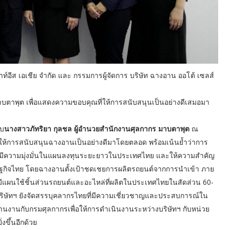
าท์อีส เอเชีย จำกัด และ กรรมการผู้จัดการ บริษัท ฉางอาน ออโต้ เซลส์
บตาพุต เพื่อแสดงความขอบคุณที่ให้การสนับสนุนเป็นอย่างดีเสมอมา
พบ
นางสาวภัทริยา กุลชล ผู้อำนวยสำนักงานศุลกากร มาบตาพุต
ณ
ห้การสนับสนุนฉางอานเป็นอย่างดีมาโดยตลอด พร้อมเน้นย้ำว่าการ
ทฯ มีความมุ่งมั่นในแผนลงทุนระยะยาวในประเทศไทย และให้ความสำคัญ
ษฐกิจไทย โดยฉางอานตั้งเป้าชดเชยการผลิตรถยนต์จากการนำเข้า ภาย
มีแผนใช้ชิ้นส่วนรถยนต์และอะไหล่ที่ผลิตในประเทศไทยในสัดส่วน 60-
านี้ บริษัทฯ ยังจัดสรรบุคลากรไทยที่มีความเชี่ยวชาญและประสบการณ์ใน
นงานกับกรมศุลกากรเพื่อให้การดำเนินงานระหว่างบริษัทฯ กับหน่วย
งขึ้นอีกด้วย