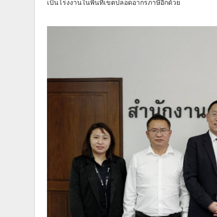
เป็นโรงงานในพื้นที่เขตปลอดอากรภาษีอีกด้วย