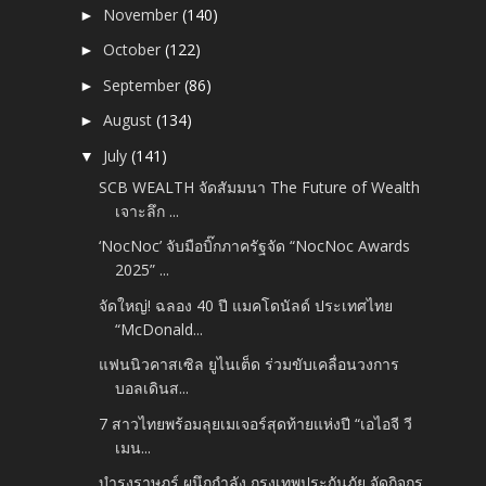
November
(140)
►
October
(122)
►
September
(86)
►
August
(134)
►
July
(141)
▼
SCB WEALTH จัดสัมมนา The Future of Wealth
เจาะลึก ...
‘NocNoc’ จับมือบิ๊กภาครัฐจัด “NocNoc Awards
2025” ...
จัดใหญ่! ฉลอง 40 ปี แมคโดนัลด์ ประเทศไทย
“McDonald...
แฟนนิวคาสเซิล ยูไนเต็ด ร่วมขับเคลื่อนวงการ
บอลเดินส...
7 สาวไทยพร้อมลุยเมเจอร์สุดท้ายแห่งปี “เอไอจี วี
เมน...
บำรุงราษฎร์ ผนึกกำลัง กรุงเทพประกันภัย จัดกิจกร