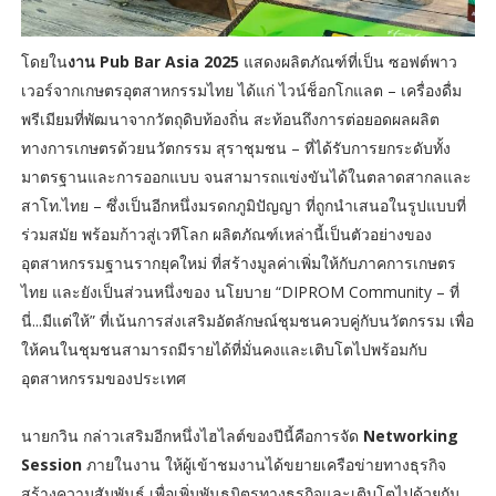
โดยใน
งาน
Pub Bar Asia 2025
แสดงผลิตภัณฑ์ที่เป็น ซอฟต์พาว
เวอร์จากเกษตรอุตสาหกรรมไทย ได้แก่ ไวน์ช็อกโกแลต – เครื่องดื่ม
พรีเมียมที่พัฒนาจากวัตถุดิบท้องถิ่น สะท้อนถึงการต่อยอดผลผลิต
ทางการเกษตรด้วยนวัตกรรม สุราชุมชน – ที่ได้รับการยกระดับทั้ง
มาตรฐานและการออกแบบ จนสามารถแข่งขันได้ในตลาดสากลและ
สาโท.ไทย – ซึ่งเป็นอีกหนึ่งมรดกภูมิปัญญา ที่ถูกนำเสนอในรูปแบบที่
ร่วมสมัย พร้อมก้าวสู่เวทีโลก ผลิตภัณฑ์เหล่านี้เป็นตัวอย่างของ
อุตสาหกรรมฐานรากยุคใหม่ ที่สร้างมูลค่าเพิ่มให้กับภาคการเกษตร
ไทย และยังเป็นส่วนหนึ่งของ นโยบาย “DIPROM Community – ที่
นี่...มีแต่ให้” ที่เน้นการส่งเสริมอัตลักษณ์ชุมชนควบคู่กับนวัตกรรม เพื่อ
ให้คนในชุมชนสามารถมีรายได้ที่มั่นคงและเติบโตไปพร้อมกับ
อุตสาหกรรมของประเทศ
นายกวิน กล่าวเสริมอีกหนึ่งไฮไลต์ของปีนี้คือการจัด
Networking
Session
ภายในงาน ให้ผู้เข้าชมงานได้ขยายเครือข่ายทางธุรกิจ
สร้างความสัมพันธ์ เพื่อเพิ่มพันธมิตรทางธุรกิจและเติบโตไปด้วยกัน