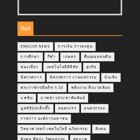
TAGS
ENGLISH NEWS
การเงิน การลงทุน
การศึกษา
กีฬา
เกษตร
คืนคุณแผ่นดิน
ท่องเที่ยว
เทคโนโลยีดิจิทัล
ธุรกิจ
นิทรรศการ
นิทรรศการ งานมหกรรม
บันเทิง
พระราชกรณียกิจ ร.10
พลังงาน สิ่งแวดล้อม
แฟชั่น
ภาพข่าวประชาสัมพันธ์
มูลนิธิป่อเต็กตึ๊ง
ยนตรกรร
ยนตรกรรม
ราชการ องค์การมหาชน
วิทยาศาสตร์ เทคโนโลยี นวัตกรรม
สังคม
สังคม ศิลปะ วัฒนธรรม
สุขภาพ