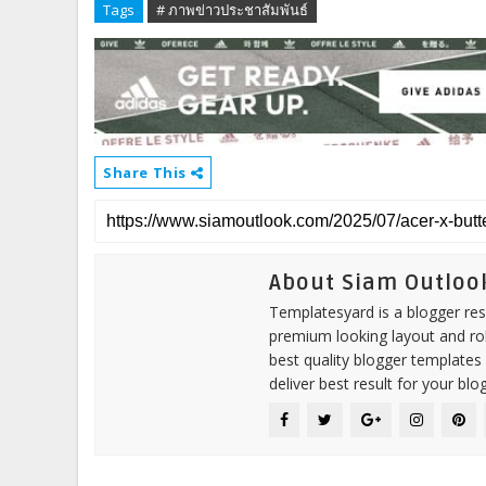
Tags
# ภาพข่าวประชาสัมพันธ์
Share This
About Siam Outloo
Templatesyard is a blogger reso
premium looking layout and rob
best quality blogger templates
deliver best result for your blog