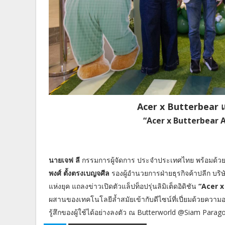
Acer x Butterbear แถล
“Acer x Butterbear A
นายเจฟ ลี
กรรมการผู้จัดการ ประจำประเทศไทย พร้อมด้ว
พงศ์ ตั้งตรงเบญจศีล
รองผู้อำนวยการฝ่ายธุรกิจค้าปลีก บริษ
แห่งยุค แถลงข่าวเปิดตัวแล็ปท็อปรุ่นลิมิเต็ดอิดิชัน
“Acer x
ผสานของเทคโนโลยีล้ำสมัยเข้ากับดีไซน์ที่เปี่ยมด้วยความ
รู้สึกของผู้ใช้ได้อย่างลงตัว ณ Butterworld @Siam Paragon 