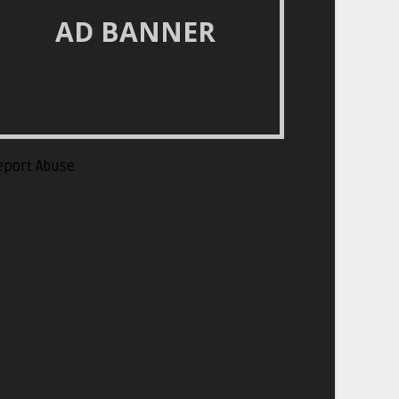
AD BANNER
eport Abuse