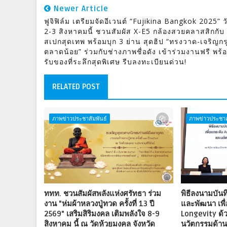
Newer Article
ฟูจิฟิล์ม เตรียมจัดอีเวนต์ “Fujikina Bangkok 2025” วั
2-3 สิงหาคมนี้ ชวนสัมผัส X-E5 กล้องสวยคลาสสิกกับ
สเปกสุดเทพ พร้อมบุก 3 ย่าน สุดฮิป “ทรงวาด-เจริญกร
ตลาดน้อย” ร่วมกับช่างภาพชื่อดัง เข้าร่วมงานฟรี พร้
รับของที่ระลึกสุดพิเศษ รีบลงทะเบียนด่วน!
RELATED POST
ภาพข่าวประชาสัมพันธ์
ภาพข่าวประชาส
ททท. ชวนสัมผัสพลังแห่งศรัทธา ร่วม
พิธีลงนามบันท
งาน "ห่มผ้าหลวงปู่ทวด ครั้งที่ 13 ปี
และพัฒนา เพื
2569" เสริมสิริมงคล เติมพลังใจ 8-9
Longevity ด้
สิงหาคม นี้ ณ วัดห้วยมงคล จังหวัด
นวัตกรรมด้า