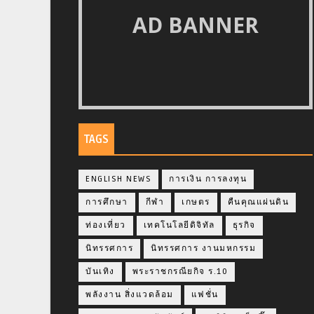
AD BANNER
TAGS
ENGLISH NEWS
การเงิน การลงทุน
การศึกษา
กีฬา
เกษตร
คืนคุณแผ่นดิน
ท่องเที่ยว
เทคโนโลยีดิจิทัล
ธุรกิจ
นิทรรศการ
นิทรรศการ งานมหกรรม
บันเทิง
พระราชกรณียกิจ ร.10
พลังงาน สิ่งแวดล้อม
แฟชั่น