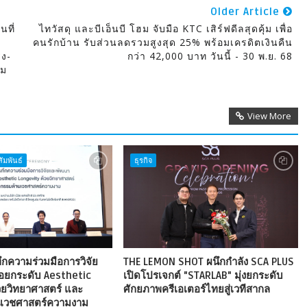
Older Article
นที่
ไทวัสดุ และบีเอ็นบี โฮม จับมือ KTC เสิร์ฟดีลสุดคุ้ม เพื่อ
คนรักบ้าน รับส่วนลดรวมสูงสุด 25% พร้อมเครดิตเงินคืน
ุง-
กว่า 42,000 บาท วันนี้ - 30 พ.ย. 68
อม
View More
ัมพันธ์
ธุรกิจ
ึกความร่วมมือการวิจัย
THE LEMON SHOT ผนึกกำลัง SCA PLUS
่อยกระดับ Aesthetic
เปิดโปรเจกต์ "STARLAB" มุ่งยกระดับ
วยวิทยาศาสตร์ และ
ศักยภาพครีเอเตอร์ไทยสู่เวทีสากล
นเวชศาสตร์ความงาม