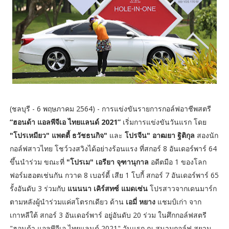
(ชลบุรี - 6 พฤษภาคม 2564) - การแข่งขันรายการกอล์ฟอาชีพสตรี
“ฮอนด้า แอลพีจีเอ ไทยแลนด์ 2021”
เริ่มการแข่งขันวันแรก โดย
"โปรเหมียว" แพตตี้ ธวัชธนกิจ"
และ
โปรจีน" อาฒยา ฐิติกุล
สองนัก
กอล์ฟสาวไทย โชว์วงสวิงได้อย่างร้อนแรง ที่สกอร์ 8 อันเดอร์พาร์ 64
ขึ้นนำร่วม ขณะที่
"โปรเม" เอรียา จุฑานุกาล
อดีตมือ 1 ของโลก
ฟอร์มฮอตเช่นกัน กวาด 8 เบอร์ดี้ เสีย 1 โบกี้ สกอร์ 7 อันเดอร์พาร์ 65
รั้งอันดับ 3 ร่วมกับ
แนนนา เคิร์สทซ์ แมดเซ่น
โปรสาวจากเดนมาร์ก
ตามหลังผู้นำร่วมแค่สโตรกเดียว ด้าน
เอมี่ หยาง
แชมป์เก่า จาก
เกาหลีใต้ สกอร์ 3 อันเดอร์พาร์ อยู่อันดับ 20 ร่วม ในศึกกอล์ฟสตรี
"ฮอนด้า แอลพีจีเอ ไทยแลนด์ 2021" วันแรก ณ สนามกอล์ฟ สยาม