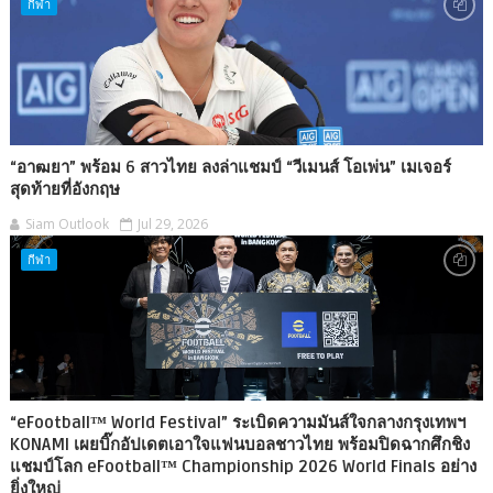
กีฬา
“อาฒยา” พร้อม 6 สาวไทย ลงล่าแชมป์ “วีเมนส์ โอเพ่น” เมเจอร์
สุดท้ายที่อังกฤษ
Siam Outlook
Jul 29, 2026
กีฬา
“eFootball™ World Festival” ระเบิดความมันส์ใจกลางกรุงเทพฯ
KONAMI เผยบิ๊กอัปเดตเอาใจแฟนบอลชาวไทย พร้อมปิดฉากศึกชิง
แชมป์โลก eFootball™ Championship 2026 World Finals อย่าง
ยิ่งใหญ่