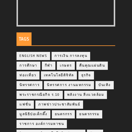
TAGS
ENGLISH NEWS
การเงิน การลงทุน
การศึกษา
กีฬา
เกษตร
คืนคุณแผ่นดิน
ท่องเที่ยว
เทคโนโลยีดิจิทัล
ธุรกิจ
นิทรรศการ
นิทรรศการ งานมหกรรม
บันเทิง
พระราชกรณียกิจ ร.10
พลังงาน สิ่งแวดล้อม
แฟชั่น
ภาพข่าวประชาสัมพันธ์
มูลนิธิป่อเต็กตึ๊ง
ยนตรกรร
ยนตรกรรม
ราชการ องค์การมหาชน