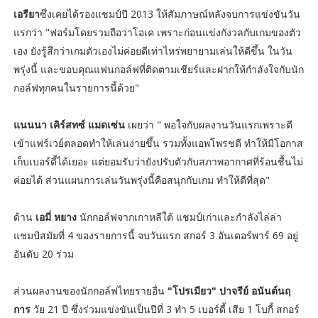
เอรียา
ซึ่งเคยได้รองแชมป์ปี 2013 ให้สัมภาษณ์หลังจบการแข่งขันวัน
แรกว่า "ฟอร์มโดยรวมถือว่าโอเค เพราะก่อนแข่งกังวลกับเกมของตัว
เอง ยังรู้สึกว่าเกมตัวเองไม่ค่อยดีเท่าไหร่พยายามเล่นให้ดีขึ้น ในวัน
พรุ่งนี้ และขอบคุณแฟนกอล์ฟที่ติดตามเชียร์และฝากให้กำลังใจกับนัก
กอล์ฟทุกคนในรายการนี้ด้วย"
แนนนา เคิร์สทซ์ แมดเซ่น
เผยว่า " พอใจกับผลงานวันแรกเพราะตี
เข้าแฟร์เวย์ตลอดทำให้เล่นง่ายขึ้น รวมทั้งแอพโพรชดี ทำให้มีโอกาส
เก็บเบอร์ดี้ได้เยอะ แต่ยอมรับว่ายังปรับตัวกับสภาพอากาศที่ร้อนชื้นไม่
ค่อยได้ ส่วนแผนการเล่นวันพรุ่งนี้คือสนุกกับเกม ทำให้ดีที่สุด"
ด้าน
เอมี่ หยาง
นักกอล์ฟจากเกาหลีใต้ แชมป์เก่าและกำลังไล่ล่า
แชมป์สมัยที่ 4 ของรายการนี้ จบวันแรก สกอร์ 3 อันเดอร์พาร์ 69 อยู่
อันดับ 20 ร่วม
ส่วนผลงานของนักกอล์ฟไทยรายอื่น
"โปรเมียว" ปาจรีย์ อนันต์นฤ
การ
วัย 21 ปี ซึ่งร่วมแข่งขันเป็นปีที่ 3 ทำ 5 เบอร์ดี้ เสีย 1 โบกี้ สกอร์