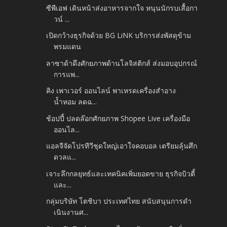
ซีพีเอฟ เดินหน้าส่งอาหารจากใจ หนุนนักรบเสื้อกา
วน์ ...
เปิดกว้างธุรกิจด้วย BG LiNK บริการส่งพัสดุข้าม
พรมแดน
ลาซาด้าดึงศักยภาพด้านโลจิสติกส์ ส่งมอบอุปกรณ์
การแพ...
คิง เพาเวอร์ ออนไลน์ พาเหรดเครื่องสำอาง
น้ำหอม ลดฉ...
ช้อปปี้ ปลดล๊อกศักยภาพ Shopee Live เครื่องมือ
ออนไล...
แอลจีจัดโปรทีวีชุดใหญ่เอาใจคอบอล เตรียมลุ้นศึก
ดวลแ...
เจาะลึกกลยุทธ์และเทคนิคเพิ่มยอดขาย ธุรกิจบิวตี้
และ...
กลุ่มบริษัท โตชิบา ประเทศไทย สนับสนุนการดำ
เนินงานศ...