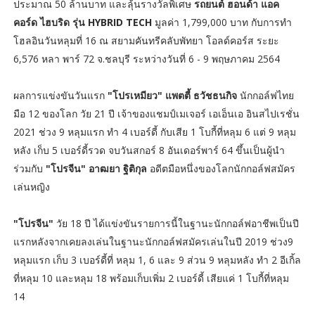
ประมาณ 50 ล้านบาท และลุ้นรางวัลพิเศษ
รถยนต์ ฮอนด้า แอค
คอร์ด ไฮบริด รุ่น HYBRID TECH
มูลค่า 1,799,000 บาท กับการทำ
โฮลอินวันหลุมที่ 16 ณ สยามคันทรีคลับพัทยา โอลด์คอร์ส ระยะ
6,576 หลา พาร์ 72 จ.ชลบุรี ระหว่างวันที่ 6 - 9 พฤษภาคม 2564
ผลการแข่งขันวันแรก
"โปรเหมียว" แพตตี้ ธวัชธนกิจ
นักกอล์ฟไทย
มือ 12 ของโลก วัย 21 ปี เจ้าของแชมป์เมเจอร์ เอเอ็นเอ อินสไปเรชั่น
2021 ช่วง 9 หลุมแรก ทำ 4 เบอร์ดี้ กับเสีย 1 โบกี้ที่หลุม 6 แต่ 9 หลุม
หลัง เก็บ 5 เบอร์ดี้รวด จบวันสกอร์ 8 อันเดอร์พาร์ 64 ขึ้นเป็นผู้นำ
ร่วมกับ
"โปรจีน" อาฒยา ฐิติกุล
อดีตมือหนึ่งของโลกนักกอล์ฟสมัคร
เล่นหญิง
"โปรจีน"
วัย 18 ปี ได้แข่งขันรายการนี้ในฐานะนักกอล์ฟอาชีพเป็นปี
แรกหลังจากเคยลงเล่นในฐานะนักกอล์ฟสมัครเล่นในปี 2019 ช่วง9
หลุมแรก เก็บ 3 เบอร์ดี้ที่ หลุม 1, 6 และ 9 ส่วน 9 หลุมหลัง ทำ 2 อีเกิ้ล
ที่หลุม 10 และหลุม 18 พร้อมเก็บเพิ่ม 2 เบอร์ดี้ เสียแค่ 1 โบกี้ที่หลุม
14