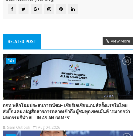
View More
RELATED POST
กีฬา
กกท.พลิกโฉมประสบการณ์ชม- เชียร์เอเชียนเกมส์ครั้งแรกในไทย
ส่งบิ๊กแคมเปญสื่อสารการตลาดเข้าถึง ผู้ชมทุกเซคเม้นท์ ‘#มากกว่า
มหกรรมกีฬา ALL IN ASIAN GAMES’
Siam Outlook
Aug 04, 2026