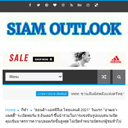
ททท. ชวนสัมผัสพลังแห่งศรัทธา ร่วมงาน "ห่มผ
ภาพข่าวประชาสัมพันธ์
Home
กีฬา
"ฮอนด้า แอลพีจีเอ ไทยแลนด์ 2021" วันแรก "อาฒยา-
แพตตี้" ระเบิดฟอร์ม 8 อันเดอร์ ขึ้นนำร่วมในการแข่งขันรูปแบบสนามปิด
คุมเข้มมาตรการความปลอดภัยขั้นสูงสุด ไม่เปิดจำหน่ายบัตรแก่ผู้ชมทั่วไป