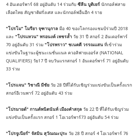
4 อันเดอร์พาร์ 68 อยู่อันดับ 14 ร่วมกับ
ซีลีน บูติเยร์
นักกอล์ฟสาย
เลือดไทย สัญชาติฝรั่งเศส และนักกอล์ฟอื่นอีก 4 ราย
"โปรโม" โมรียา จุฑานุกาล
มือ 40 ของโลกรองแชมป์ร่วมปี 2018
และ
"โปรแหวน" พรอนงค์ เพชรล้ำ
วัย 31 ปี สกอร์ 2 อันเดอร์พาร์
70 อยู่อันดับ 31 ร่วม
"โปรพราว" ชเนตตี วรรณแสน
ที่เข้าร่วม
แข่งขันในฐานะผู้ชนะเนชั่นแนล ควอลิฟายเออร์ส (NATIONAL
QUALIFIERS) วัย17 ปี จบวันแรกสกอร์ 1 อันเดอร์พาร์ 71 อยู่อันดับ
33 ร่วม
"โปรแจน" วิชาณี มีชัย
วัย 28 ปีที่ได้รับเชิญร่วมแข่งขันเป็นครั้งแรก
สกอร์อีเวนพาร์ 72 อยู่อันดับ 43 ร่วม
"โปรมายด์" กานต์พนิตนันท์ เมืองคำสกุล
วัย 22 ปี ที่ได้รับเชิญร่วม
แข่งขันเป็นครั้งแรก สกอร์ 1 โอเวอร์พาร์73 อยู่อันดับ 54 ร่วม
"โปรจูเนียร์" จัสมิน สุวัณณะปุระ
วัย 28 ปี สกอร์ 4 โอเวอร์พาร์ 76