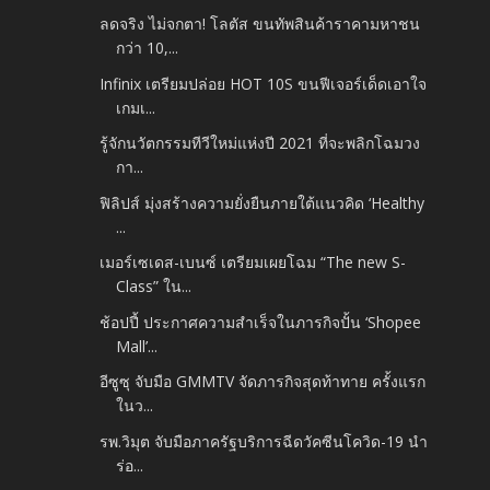
ลดจริง ไม่จกตา! โลตัส ขนทัพสินค้าราคามหาชน
กว่า 10,...
Infinix เตรียมปล่อย HOT 10S ขนฟีเจอร์เด็ดเอาใจ
เกมเ...
รู้จักนวัตกรรมทีวีใหม่แห่งปี 2021 ที่จะพลิกโฉมวง
กา...
ฟิลิปส์ มุ่งสร้างความยั่งยืนภายใต้แนวคิด ‘Healthy
...
เมอร์เซเดส-เบนซ์ เตรียมเผยโฉม “The new S-
Class” ใน...
ช้อปปี้ ประกาศความสำเร็จในภารกิจปั้น ‘Shopee
Mall’...
อีซูซุ จับมือ GMMTV จัดภารกิจสุดท้าทาย ครั้งแรก
ในว...
รพ.วิมุต จับมือภาครัฐบริการฉีดวัคซีนโควิด-19 นำ
ร่อ...