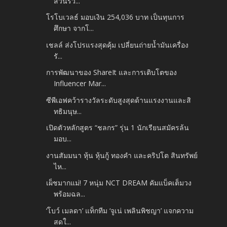
ส่วนร่ว...
โรโบเวลธ์ มอบเงิน 254,036 บาท เป็นทุนการ
ศึกษา จากโ...
เชลล์ ส่งโปรแรงสุดคุ้ม เปลี่ยนถ่ายน้ำมันเครื่อง
รั...
การพัฒนาของ ShareIt และการเติบโตของ
Influencer Mar...
ซีพีเอฟคว้ารางวัลระดับสูงสุดด้านแรงงานและสิ
ทธิมนุษ...
เปิดตัวหลักสูตร “ชลกร” รุ่น 1 นักเรียนสมัครล้น
มอบ...
งานสัมมนา หุ้น หุ้นกู้ ทองคำ และคริปโต สินทรัพย์
ไห...
เผ็ชมากแม่! 7 หนุ่ม NCT DREAM คัมแบ็คเต็มวง
พร้อมฉล...
‘โบว์ เมลดา’ แท็กทีม ‘จูเน่ เพลินพิชญา’ แจกความ
สดใ...