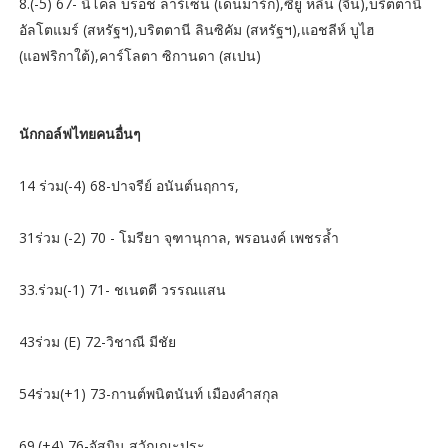
8.(-5) 67- นิโคล บรอช ลาร์เซ่น (เดนมาร์ก),ซียู หลิน (จีน),บริตตานี
อัลโตแมร์ (สหรัฐฯ),บริตตานี ลินซิคัม (สหรัฐฯ),แอชลีห์ บูไฮ
(แอฟริกาใต้),คาร์โลตา ซิกานดา (สเปน)
นักกอล์ฟไทยคนอื่นๆ
14 ร่วม(-4) 68-ปาจรีย์ อนันต์นฤการ,
31ร่วม (-2) 70 - โมรียา จุฑานุกาล, พรอนงค์ เพชรล้ำ
33.ร่วม(-1) 71- ชเนตตี วรรณแสน
43ร่วม (E) 72-วิชาณี มีชัย
54ร่วม(+1) 73-กานต์พนิตนันท์ เมืองคำสกุล
69.(+4) 76-จัสมิน สุวัณณะปุระ