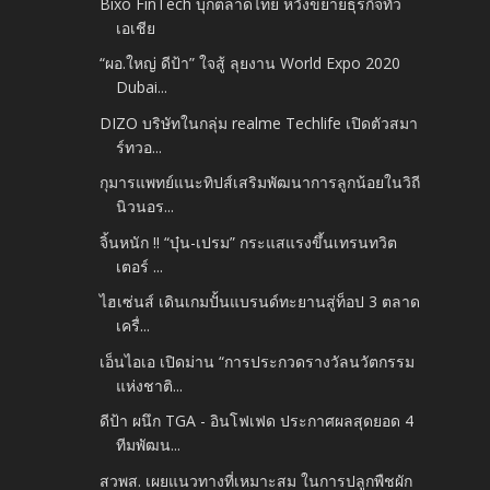
Bixo FinTech บุกตลาดไทย หวังขยายธุรกิจทั่ว
เอเชีย
“ผอ.ใหญ่ ดีป้า” ใจสู้ ลุยงาน World Expo 2020
Dubai...
DIZO บริษัทในกลุ่ม realme Techlife เปิดตัวสมา
ร์ทวอ...
กุมารแพทย์แนะทิปส์เสริมพัฒนาการลูกน้อยในวิถี
นิวนอร...
จิ้นหนัก !! “บุ๋น-เปรม” กระแสแรงขึ้นเทรนทวิต
เตอร์ ...
ไฮเซ่นส์ เดินเกมปั้นแบรนด์ทะยานสู่ท็อป 3 ตลาด
เครื่...
เอ็นไอเอ เปิดม่าน “การประกวดรางวัลนวัตกรรม
แห่งชาติ...
ดีป้า ผนึก TGA - อินโฟเฟด ประกาศผลสุดยอด 4
ทีมพัฒน...
สวพส. เผยแนวทางที่เหมาะสม ในการปลูกพืชผัก