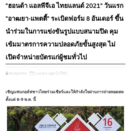
"ฮอนด้า แอลพีจีเอ ไทยแลนด์ 2021" วันแรก
"อาฒยา-แพตตี้" ระเบิดฟอร์ม 8 อันเดอร์ ขึ้น
นำร่วมในการแข่งขันรูปแบบสนามปิด คุม
เข้มมาตรการความปลอดภัยขั้นสูงสุด ไม่
เปิดจำหน่ายบัตรแก่ผู้ชมทั่วไป
threportor
5 years ago
กีฬา,
เชิญแฟนกอล์ฟชาวไทยร่วมเชียร์และให้กำลังใจผ่านการถ่ายทอดสด
ตั้งแต่ 6-9 พ.ค. นี้