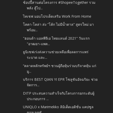
ช้อปปี้สานต่อโครงการ #ShopeeTogether รวม
พลัง สู้ไป...
ไทเชฟ มอบโปรเด็ดเสริม Work From Home
โคคา-โคล่า ส่ง “โค้ก ไม่มีน้ำตาล” สูตรใหม่ มา
พร้อม...
"ฮอนด้า แอลพีจีเอ ไทยแลนด์ 2021" วันแรก
"อาฒยา-แพต...
ยูนิเซฟเร่งส่งความช่วยเหลือเพื่อลดการแพร่
ระบาด และ...
“ตลาดหลักทรัพย์ฯ ชวนผู้ถือหุ้นร่วมบริจาคหุ้น แก่
มู...
บริการ BEST QIAN YI EPR โซลูชันอัจฉริยะ ช่วย
จัดการ...
DITP ประสบความสำเร็จกับโครงการยกระดับผู้
ประกอบการ ...
UNIQLO x Marimekko ลิมิเต็ดเอดิชั่น แคปซูล
คอลเลคชั...