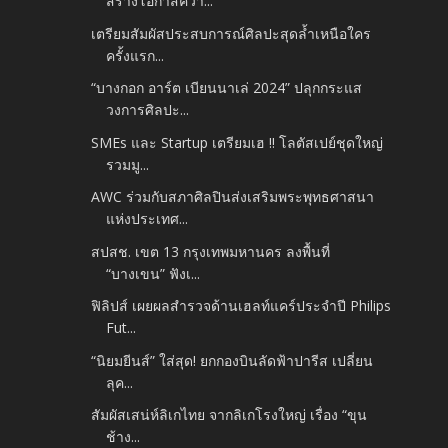
สร้างโอกาสควา...
เตรียมสัมผัสประสบการณ์ศิลปะสุดล้ำเหนือใคร
ครั้งแรก...
“บางกอก อาร์ต เบียนนาเล่ 2024” ปลุกกระแส
วงการศิลปะ...
SMEs และ Startup เตรียมเฮ !! โลตัสเปย์ชุดใหญ่
รวมมู...
AWC ร่วมกับสภาศิลปินส่งเสริมพระพุทธศาสนา
แห่งประเทศ...
สปสช. เขต 13 กรุงเทพมหานคร ลงพื้นที่
“บางเขน” ฟังเ...
ฟิลิปส์ เผยผลสำรวจด้านเฮลท์แคร์ประจำปี Philips
Fut...
“นิยมยีนส์” ใส่สุด! ยกกองบินลัดฟ้าปารีส เปลี่ยน
ลุค...
สัมผัสเสน่ห์ลิเกไทย จากลิเกโรงใหญ่ เรื่อง “ขุน
ช้าง...