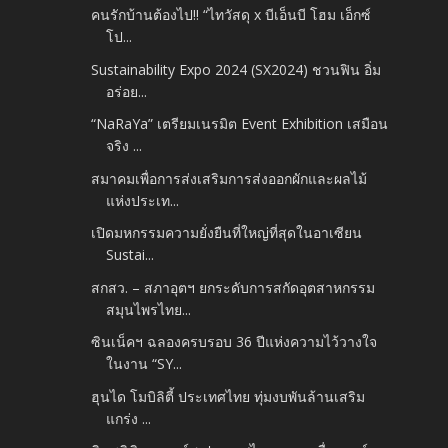
คนรักบ้านต้องไป!! “ไทวัสดุ x บีเอ็นบี โฮม เอ็กซ์
โป...
Sustainability Expo 2024 (SX2024) ชวนฟิน อิ่ม
อร่อย...
“NaRaYa” เตรียมเนรมิต Event Exhibition เสมือน
จริง ...
สมาคมเพื่อการส่งเสริมการส่งออกผักและผลไม้
แห่งประเท...
เปิดมหกรรมความยั่งยืนที่ใหญ่ที่สุดในอาเซียน
Sustai...
สกสว. – สภาอุตฯ ยกระดับการสกัดอุตสาหกรรม
สมุนไพรไทย...
ซินเน็คฯ ฉลองครบรอบ 36 ปีแห่งความไว้วางใจ
ในงาน “SY...
ฮุนได โมบิลิตี้ ประเทศไทย ทุ่มงบพันล้านเสริม
แกร่ง ...