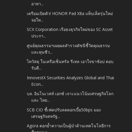
อาหา...
เตรียมเปิดตัว! HONOR Pad X8a แท็บเล็ตรุ่นใหม่
จอให...
SCX Corporation เรือธงธุรกิจใหม่ของ SC Asset
ประกา...
ศูนย์คุณธรรมฯเผยผลสำรวจดัชนีชี้วัดคุณธรรม
และทุนชีว...
ไทวัสดุ ในเครือเซ็นทรัล รีเทล เอาใจขาช้อป ตอบ
รับดี...
InnovestX Securities Analyzes Global and Thai
Econ...
บล. อินโนเวสท์ เอกซ์ เจาะแนวโน้มเศรษฐกิจโลก
และ ไทย...
SCB CIO ชี้เฟดปรับลดดอกเบี้ย50bps มอง
เศรษฐกิจสหรัฐ...
Agora ตอกย้ำความเป็นผู้นำด้านเทคโนโลยีการ