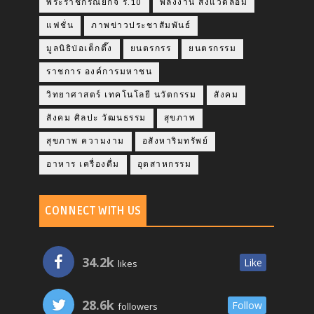
พระราชกรณียกิจ ร.10
พลังงาน สิ่งแวดล้อม
แฟชั่น
ภาพข่าวประชาสัมพันธ์
มูลนิธิป่อเต็กตึ๊ง
ยนตรกรร
ยนตรกรรม
ราชการ องค์การมหาชน
วิทยาศาสตร์ เทคโนโลยี นวัตกรรม
สังคม
สังคม ศิลปะ วัฒนธรรม
สุขภาพ
สุขภาพ ความงาม
อสังหาริมทรัพย์
อาหาร เครื่องดื่ม
อุตสาหกรรม
CONNECT WITH US
34.2k
Like
likes
28.6k
Follow
followers