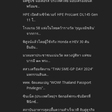
มิตซูบิชิ มอเตอร์ส ประเทศไทย มอบเครื่องยนต์
พร้อมช...
HPE เปิดตัวเซิร์ฟเวอร์ HPE ProLiant DL145 Gen
11 ใ...
โรงแรม 58 แห่งในไทยคว้ารางวัล ‘กุญแจมิชลิน’
จากการ...
พิสูจน์แล้วโดยผู้ใช้จริง Honda e:HEV 30 คัน
ยืนยัน...
มวลมหาประชาชนแน่นวัด หลวงปู่ศิลา แห่ชม
บารมี ๑๓ พระ...
สสว.เตรียมจัดงาน “THAI SME-GP DAY 2024”
มหกรรมสินค...
ททท. จัดแคมเปญ “WOW! Thailand Passport
Privileges”...
ซินเน็ค (ประเทศไทย)ฯ จัดกอล์ฟกระชับมิตรที่
ฟีนิกซ์...
สถาบันอาหารสุดปลื้มความสำเร็จเวที จับคู่ธุรกิจ