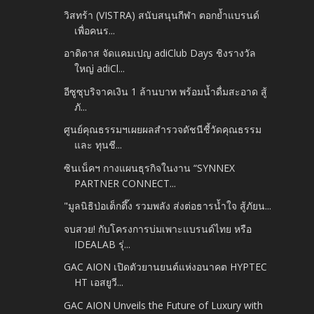
วิสทร้า (VISTRA) สนับสนุนกีฬา ตอกย้ำแบรนด์
เพื่อคนร...
อาดิดาส จัดแคมเปญ adiClub Days ชิงรางวัล
ใหญ่ adiCl...
อีซูซุบริจาคเงิน 1 ล้านบาท พร้อมน้ำดื่มสะอาด สู้
ภั...
ศูนย์คุณธรรมฯเผยผลสำรวจดัชนีชี้วัดคุณธรรม
และ ทุนชี...
ซินเน็คฯ กางแผนธุรกิจในงาน “SYNNEX
PARTNER CONNECT...
"มูลนิธิป่อเต็กตึ๊ง รวมพลัง ส่งต่อธารน้ำใจ สู้ภัยน...
จบสวย! กับโครงการบ่มเพาะแบรนด์ไทย หรือ
IDEALAB รุ่...
GAC AION เปิดตัวยานยนต์แห่งอนาคต HYPTEC
HT เอสยูวี...
GAC AION Unveils the Future of Luxury with