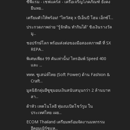
ซีพีแรม - เชฟแคร์ส - เครือเจริญโภคภัณฑ์ ยังคง
ยืนหย...
เตรียมตัวให้พร้อม! "ไทวัสดุ x บีเอ็นบี โฮม เอ็กซ์โ...
ประกวดภาพถ่าย “รู้จักดิน ทำกินได้” ชิงเงินรางวัล
มู...
ชอปรักษ์โลก พร้อมส่งต่อของมือสองสภาพดี ที่ SX
REPA...
พิเศษเพียง 99 คันเท่านั้น! ไทรอัมพ์ Speed 400
และ ...
ททท. ชูเสน่ห์ไทย (Soft Power) ด้าน Fashion &
Craft...
มูลนิธิกลุ่มอีซูซุมอบเงินสนับสนุนกว่า 2 ล้านบาท
สา...
ด้าหัว เทคโนโลยี ทุ่มงบเปิดโชว์รูม ใน
ประเทศไทย เผย...
ECOM Thailand เตรียมพร้อมจัดงานมหกรรม
อีคอมเมิร์ซแห...