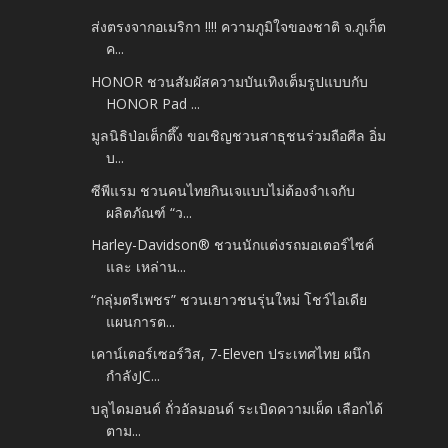
ส่งตรงจากอเมริกา !!!! ความภูมิใจของชาติ จ.ภูเก็ต
ค...
HONOR ชวนสัมผัสความบันเทิงเต็มรูปแบบกับ
HONOR Pad ...
มูลนิธิป่อเต็กตึ๊ง ขอเชิญชวนสาธุชนร่วมถือศีล อิ่ม
บ...
ซีพีแรม ชวนคนไทยกินเจแบบไม่ต้องจำเจกับ
ผลิตภัณฑ์ “ว...
Harley-Davidson® ชวนนักแต่งรถมอเตอร์ไซค์
และ เหล่าน...
“กลุ่มตรีเพชร” ชวนเยาวชนรุ่นใหม่ โชว์ไอเดีย
แผนการต...
เคาน์เตอร์เซอร์วิส, 7-Eleven ประเทศไทย ผนึก
กำลังJC...
บลูไดมอนด์ ถั่วอัลมอนด์ ระเบิดความเผ็ด เลือกได้
ตาม...