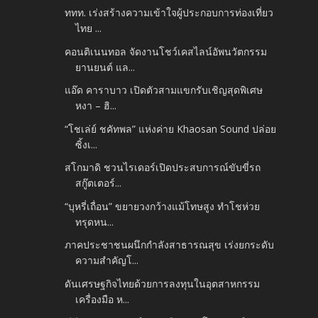
ททท. เร่งสร้างความเข้าใจผู้ประกอบการท่องเที่ยว
ไทย ...
คอนติเนนทอล จัดงานโชว์เคสไลน์อัพนวัตกรรม
ยานยนต์ แล...
แอ๊ด คาราบาว เปิดตัวสามแขกรับเชิญสุดพิเศษ
หงา – ฮิ...
“โชเล่ย์ ชคัทพล” แห่งค่าย Khaosan Sound ปล่อย
ซิ้งเ...
สโกมาดิ ชวนไรเดอร์เปิดประสบการณ์ขับขี่รถ
สกู๊ตเตอร์...
“บุหรี่เถื่อน” ขยายวงกว้างแม้โทษสูง ทำโชห่วย
ทรุดหน...
ภาคประชาชนผนึกกำลังสาธารณสุข เร่งยกระดับ
ความสำคัญโ...
ดันเศรษฐกิจไทยด้วยการลงทุนในอุตสาหกรรม
เครื่องมือ ห...