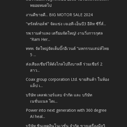
ทยอยหมดไป
งานดีขายดี... BIG MOTOR SALE 2024
"ทรัสต์กอล์ฟ" จัดแข่ง เจเอที-เอ็นบี3 อีลิท ซีรี่ส์...
รพ.รามคำแหง เตรียมจัดใหญ่! งานวิ่งการกุศล
“Ram Her...
ททท. จัดใหญ่จัดเต็มบิ๊กอีเวนต์ “มหกรรมเสน่ห์ไทย
5 ...
ส่งเสียงเชียร์ให้ดังไกลไปถึงบาหลี ร่วมเชียร์ 2
สาว...
Coax group corporation Ltd. ขายสินค้า ในห้อง
แล็ป เ...
บริษัท เคลฟเวอร์แลบ จำกัด และ บริษัท
เนชั่นแนล ไดเ...
Power into next generation with 360 degree
AI heal...
บริษัท ซินเทคอินโนเวชั่น จำกัด ขายเครื่องมือวิ