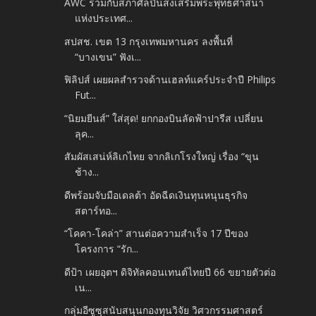
AWC ร่วมกับสภาศิลปินส่งเสริมพระพุทธศาสนา
แห่งประเทศ...
สปสช. เขต 13 กรุงเทพมหานคร ลงพื้นที่
“บางเขน” ฟังเ...
ฟิลิปส์ เผยผลสำรวจด้านเฮลท์แคร์ประจำปี Philips
Fut...
“นิยมยีนส์” ใส่สุด! ยกกองบินลัดฟ้าปารีส เปลี่ยน
ลุค...
สัมผัสเสน่ห์ลิเกไทย จากลิเกโรงใหญ่ เรื่อง “ขุน
ช้าง...
ดีพร้อมจับมือเดลต้า อัดฉีดเงินทุนหนุนธุรกิจ
สตาร์ทอ...
“โคคา-โคล่า” สานต่อความสำเร็จ 17 ปีของ
โครงการ “รัก...
ดีป้า เผยอุตฯ ดิจิทัลคอนเทนต์ไทยปี 66 ขยายตัวต่อ
เน...
กลุ่มอีซูซุสนับสนุนกองทุนวิจัย วิศวกรรมศาสตร์