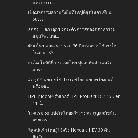
แห่งประเท...
เปิดมหกรรมความยั่งยืนที่ใหญ่ที่สุดในอาเซียน
Sustai...
สกสว. – สภาอุตฯ ยกระดับการสกัดอุตสาหกรรม
สมุนไพรไทย...
ซินเน็คฯ ฉลองครบรอบ 36 ปีแห่งความไว้วางใจ
ในงาน “SY...
ฮุนได โมบิลิตี้ ประเทศไทย ทุ่มงบพันล้านเสริม
แกร่ง ...
มิตซูบิชิ มอเตอร์ส ประเทศไทย มอบเครื่องยนต์
พร้อมช...
HPE เปิดตัวเซิร์ฟเวอร์ HPE ProLiant DL145 Gen
11 ใ...
โรงแรม 58 แห่งในไทยคว้ารางวัล ‘กุญแจมิชลิน’
จากการ...
พิสูจน์แล้วโดยผู้ใช้จริง Honda e:HEV 30 คัน
ยืนยัน...