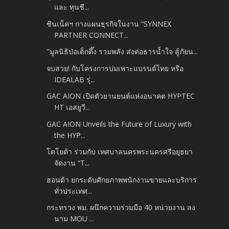
และ ทุนชี...
ซินเน็คฯ กางแผนธุรกิจในงาน “SYNNEX
PARTNER CONNECT...
"มูลนิธิป่อเต็กตึ๊ง รวมพลัง ส่งต่อธารน้ำใจ สู้ภัยน...
จบสวย! กับโครงการบ่มเพาะแบรนด์ไทย หรือ
IDEALAB รุ่...
GAC AION เปิดตัวยานยนต์แห่งอนาคต HYPTEC
HT เอสยูวี...
GAC AION Unveils the Future of Luxury with
the HYP...
โตโยต้า ร่วมกับ เทศบาลนครพระนครศรีอยุธยา
จัดงาน “T...
ฮอนด้า ยกระดับศักยภาพพนักงานขายและบริการ
ทั่วประเทศ...
กระทรวง พม. ผนึกความร่วมมือ 40 หน่วยงาน ลง
นาม MOU ...