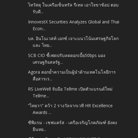
ไทวัสดุ ในเครือเซ็นทรัล รีเทล เอาใจขาช้อป ตอบ
รับดี...
InnovestX Securities Analyzes Global and Thai
Econ...
บล. อินโนเวสท์ เอกซ์ เจาะแนวโน้มเศรษฐกิจโลก
และ ไทย...
SCB CIO ชี้เฟดปรับลดดอกเบี้ย50bps มอง
เศรษฐกิจสหรัฐ...
Agora ตอกย้ำความเป็นผู้นำด้านเทคโนโลยีการ
สื่อสารเร...
RS LiveWell จับมือ Tellme เปิดตัวแบรนด์ใหม่
Tellme...
“ไทยวา” คว้า 2 รางวัลจากเวที HR Excellence
Awards ...
ซีพีแรม - เชฟแคร์ส - เครือเจริญโภคภัณฑ์ ยังคง
ยืนหย...