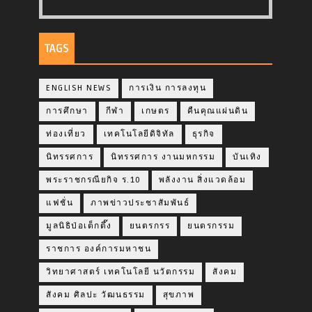
TAGS
ENGLISH NEWS
การเงิน การลงทุน
การศึกษา
กีฬา
เกษตร
คืนคุณแผ่นดิน
ท่องเที่ยว
เทคโนโลยีดิจิทัล
ธุรกิจ
นิทรรศการ
นิทรรศการ งานมหกรรม
บันเทิง
พระราชกรณียกิจ ร.10
พลังงาน สิ่งแวดล้อม
แฟชั่น
ภาพข่าวประชาสัมพันธ์
มูลนิธิป่อเต็กตึ๊ง
ยนตรกรร
ยนตรกรรม
ราชการ องค์การมหาชน
วิทยาศาสตร์ เทคโนโลยี นวัตกรรม
สังคม
สังคม ศิลปะ วัฒนธรรม
สุขภาพ