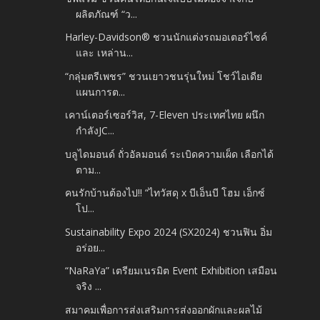
ผลิตภัณฑ์ “ว...
Harley-Davidson® ชวนนักแต่งรถมอเตอร์ไซค์
และ เหล่าน...
“กลุ่มตรีเพชร” ชวนเยาวชนรุ่นใหม่ โชว์ไอเดีย
แผนการต...
เคาน์เตอร์เซอร์วิส, 7-Eleven ประเทศไทย ผนึก
กำลังJC...
บลูไดมอนด์ ถั่วอัลมอนด์ ระเบิดความเผ็ด เลือกได้
ตาม...
คนรักบ้านต้องไป!! “ไทวัสดุ x บีเอ็นบี โฮม เอ็กซ์
โป...
Sustainability Expo 2024 (SX2024) ชวนฟิน อิ่ม
อร่อย...
“NaRaYa” เตรียมเนรมิต Event Exhibition เสมือน
จริง ...
สมาคมเพื่อการส่งเสริมการส่งออกผักและผลไม้