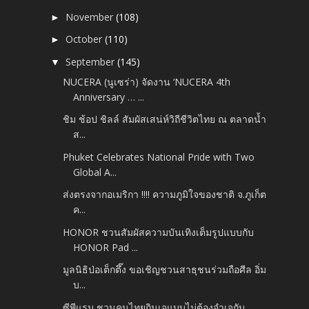
November
(108)
►
October
(110)
►
September
(145)
▼
NUCERA (นูเซร่า) จัดงาน ‘NUCERA 4th
Anniversary … ...
ชิม ช้อป ชิลล์ สัมผัสเสน่ห์วิถีชีวิตไทย ณ ตลาดน้ำ
ส...
Phuket Celebrates National Pride with Two
Global A...
ส่งตรงจากอเมริกา !!!! ความภูมิใจของชาติ จ.ภูเก็ต
ค...
HONOR ชวนสัมผัสความบันเทิงเต็มรูปแบบกับ
HONOR Pad ...
มูลนิธิป่อเต็กตึ๊ง ขอเชิญชวนสาธุชนร่วมถือศีล อิ่ม
บ...
ซีพีแรม ชวนคนไทยกินเจแบบไม่ต้องจำเจกับ