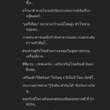
ซิ้งเ...
สโกมาดิ ชวนไรเดอร์เปิดประสบการณ์ขับขี่รถ
สกู๊ตเตอร์...
“บุหรี่เถื่อน” ขยายวงกว้างแม้โทษสูง ทำโชห่วย
ทรุดหน...
ภาคประชาชนผนึกกำลังสาธารณสุข เร่งยกระดับ
ความสำคัญโ...
ดันเศรษฐกิจไทยด้วยการลงทุนในอุตสาหกรรม
เครื่องมือ ห...
ซีพีแรม - เชฟแคร์ส - เครือเจริญโภคภัณฑ์ ยังคง
ยืนหย...
เตรียมตัวให้พร้อม! "ไทวัสดุ x บีเอ็นบี โฮม เอ็กซ์โ...
ประกวดภาพถ่าย “รู้จักดิน ทำกินได้” ชิงเงินรางวัล
มู...
ชอปรักษ์โลก พร้อมส่งต่อของมือสองสภาพดี ที่ SX
REPA...