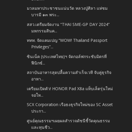
มวลมหาประชาชนแน่นวัด หลวงปู่ศิลา แห่ชม
บารมี ๑๓ พระ...
สสว.เตรียมจัดงาน “THAI SME-GP DAY 2024”
มหกรรมสินค...
ททท. จัดแคมเปญ “WOW! Thailand Passport
Privileges”...
ซินเน็ค (ประเทศไทย)ฯ จัดกอล์ฟกระชับมิตรที่
ฟีนิกซ์...
สถาบันอาหารสุดปลื้มความสำเร็จเวที จับคู่ธุรกิจ
อาหา...
เตรียมเปิดตัว! HONOR Pad X8a แท็บเล็ตรุ่นใหม่
จอให...
SCX Corporation เรือธงธุรกิจใหม่ของ SC Asset
ประกา...
ศูนย์คุณธรรมฯเผยผลสำรวจดัชนีชี้วัดคุณธรรม
และทุนชีว...