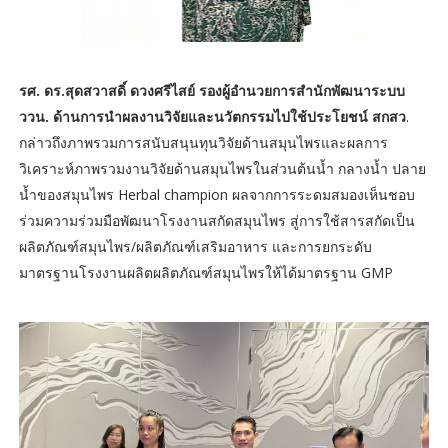
รศ. ดร.สุดสวาสดิ์ ดวงศรีไสย์ รองผู้อำนวยการสำนักพัฒนาระบบ
ววน. ด้านการนำผลงานวิจัยและนวัตกรรมไปใช้ประโยชน์ สกสว
.
กล่าวถึงภาพรวมการสนับสนุนทุนวิจัยด้านสมุนไพรและผลการ
วิเคราะห์ภาพรวมงานวิจัยด้านสมุนไพรในส่วนต้นน้ำ กลางน้ำ ปลาย
น้ำของสมุนไพร Herbal champion ผลจากการระดมสมองเห็นชอบ
ร่วมความร่วมมือพัฒนาโรงงานสกัดสมุนไพร สู่การใช้สารสกัดเป็น
ผลิตภัณฑ์สมุนไพร/ผลิตภัณฑ์เสริมอาหาร และการยกระดับ
มาตรฐานโรงงานผลิตผลิตภัณฑ์สมุนไพรให้ได้มาตรฐาน GMP