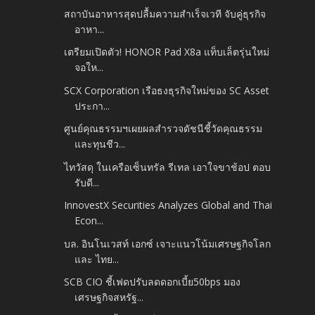
สถาบันอาหารสุดปลื้มความสำเร็จเวที จับคู่ธุรกิจ
อาหา...
เตรียมเปิดตัว! HONOR Pad X8a แท็บเล็ตรุ่นใหม่
จอให...
SCX Corporation เรือธงธุรกิจใหม่ของ SC Asset
ประกา...
ศูนย์คุณธรรมฯเผยผลสำรวจดัชนีชี้วัดคุณธรรม
และทุนชีว...
ไทวัสดุ ในเครือเซ็นทรัล รีเทล เอาใจขาช้อป ตอบ
รับดี...
InnovestX Securities Analyzes Global and Thai
Econ...
บล. อินโนเวสท์ เอกซ์ เจาะแนวโน้มเศรษฐกิจโลก
และ ไทย...
SCB CIO ชี้เฟดปรับลดดอกเบี้ย50bps มอง
เศรษฐกิจสหรัฐ...