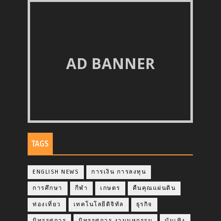
AD BANNER
TAGS
ENGLISH NEWS
การเงิน การลงทุน
การศึกษา
กีฬา
เกษตร
คืนคุณแผ่นดิน
ท่องเที่ยว
เทคโนโลยีดิจิทัล
ธุรกิจ
นิทรรศการ
นิทรรศการ งานมหกรรม
บันเทิง