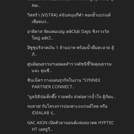
Aw...
วิสทร้า (VISTRA) สนับสนุนกีฬา ตอกย้ำแบรนด์
เพื่อคนร...
อาดิดาส จัดแคมเปญ adiClub Days ชิงรางวัล
ใหญ่ adiCl...
อีซูซุบริจาคเงิน 1 ล้านบาท พร้อมน้ำดื่มสะอาด สู้
ภั...
ศูนย์คุณธรรมฯเผยผลสำรวจดัชนีชี้วัดคุณธรรม
และ ทุนชี...
ซินเน็คฯ กางแผนธุรกิจในงาน “SYNNEX
PARTNER CONNECT...
"มูลนิธิป่อเต็กตึ๊ง รวมพลัง ส่งต่อธารน้ำใจ สู้ภัยน...
จบสวย! กับโครงการบ่มเพาะแบรนด์ไทย หรือ
IDEALAB รุ่...
GAC AION เปิดตัวยานยนต์แห่งอนาคต HYPTEC
HT เอสยูวี...