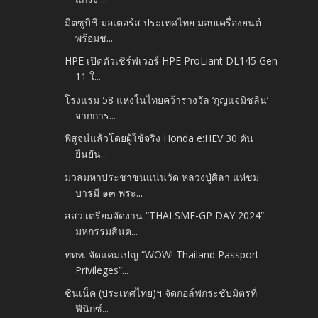
มิตซูบิชิ มอเตอร์ส ประเทศไทย มอบเครื่องยนต์
พร้อมช...
HPE เปิดตัวเซิร์ฟเวอร์ HPE ProLiant DL145 Gen
11 ใ...
โรงแรม 58 แห่งในไทยคว้ารางวัล ‘กุญแจมิชลิน’
จากการ...
พิสูจน์แล้วโดยผู้ใช้จริง Honda e:HEV 30 คัน
ยืนยัน...
มวลมหาประชาชนแน่นวัด หลวงปู่ศิลา แห่ชม
บารมี ๑๓ พระ...
สสว.เตรียมจัดงาน “THAI SME-GP DAY 2024”
มหกรรมสินค...
ททท. จัดแคมเปญ “WOW! Thailand Passport
Privileges”...
ซินเน็ค (ประเทศไทย)ฯ จัดกอล์ฟกระชับมิตรที่
ฟีนิกซ์...