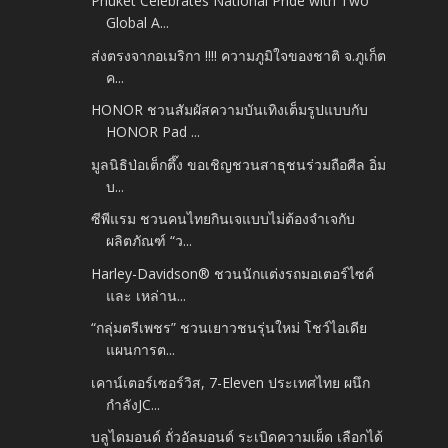
Phuket Celebrates National Pride with Two
Global A...
ส่งตรงจากอเมริกา !!!! ความภูมิใจของชาติ จ.ภูเก็ต
ค...
HONOR ชวนสัมผัสความบันเทิงเต็มรูปแบบกับ
HONOR Pad ...
มูลนิธิป่อเต็กตึ๊ง ขอเชิญชวนสาธุชนร่วมถือศีล อิ่ม
บ...
ซีพีแรม ชวนคนไทยกินเจแบบไม่ต้องจำเจกับ
ผลิตภัณฑ์ “ว...
Harley-Davidson® ชวนนักแต่งรถมอเตอร์ไซค์
และ เหล่าน...
“กลุ่มตรีเพชร” ชวนเยาวชนรุ่นใหม่ โชว์ไอเดีย
แผนการต...
เคาน์เตอร์เซอร์วิส, 7-Eleven ประเทศไทย ผนึก
กำลังJC...
บลูไดมอนด์ ถั่วอัลมอนด์ ระเบิดความเผ็ด เลือกได้