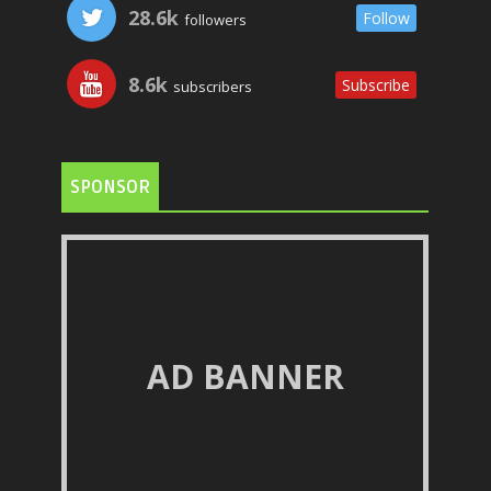
28.6k
Follow
followers
8.6k
Subscribe
subscribers
SPONSOR
AD BANNER