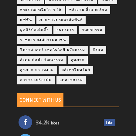
พระราชกรณียกิจ ร.10
พลังงาน สิ่งแวดล้อม
แฟชั่น
ภาพข่าวประชาสัมพันธ์
มูลนิธิป่อเต็กตึ๊ง
ยนตรกรร
ยนตรกรรม
ราชการ องค์การมหาชน
วิทยาศาสตร์ เทคโนโลยี นวัตกรรม
สังคม
สังคม ศิลปะ วัฒนธรรม
สุขภาพ
สุขภาพ ความงาม
อสังหาริมทรัพย์
อาหาร เครื่องดื่ม
อุตสาหกรรม
CONNECT WITH US
34.2k
Like
likes