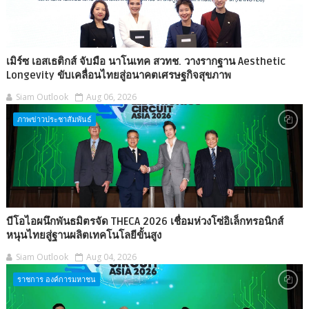
เมิร์ซ เอสเธติกส์ จับมือ นาโนเทค สวทช. วางรากฐาน Aesthetic
Longevity ขับเคลื่อนไทยสู่อนาคตเศรษฐกิจสุขภาพ
Siam Outlook
Aug 06, 2026
ภาพข่าวประชาสัมพันธ์
บีโอไอผนึกพันธมิตรจัด THECA 2026 เชื่อมห่วงโซ่อิเล็กทรอนิกส์
หนุนไทยสู่ฐานผลิตเทคโนโลยีขั้นสูง
Siam Outlook
Aug 04, 2026
ราชการ องค์การมหาชน