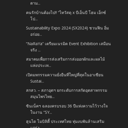
ตาม...
คนรักบ้านต้องไป!! “ไทวัสดุ x บีเอ็นบี โฮม เอ็กซ์
โป...
Sustainability Expo 2024 (SX2024) ชวนฟิน อิ่ม
อร่อย...
“NaRaYa” เตรียมเนรมิต Event Exhibition เสมือน
จริง ...
สมาคมเพื่อการส่งเสริมการส่งออกผักและผลไม้
แห่งประเท...
เปิดมหกรรมความยั่งยืนที่ใหญ่ที่สุดในอาเซียน
Sustai...
สกสว. – สภาอุตฯ ยกระดับการสกัดอุตสาหกรรม
สมุนไพรไทย...
ซินเน็คฯ ฉลองครบรอบ 36 ปีแห่งความไว้วางใจ
ในงาน “SY...
ฮุนได โมบิลิตี้ ประเทศไทย ทุ่มงบพันล้านเสริม
แกร่ง ...