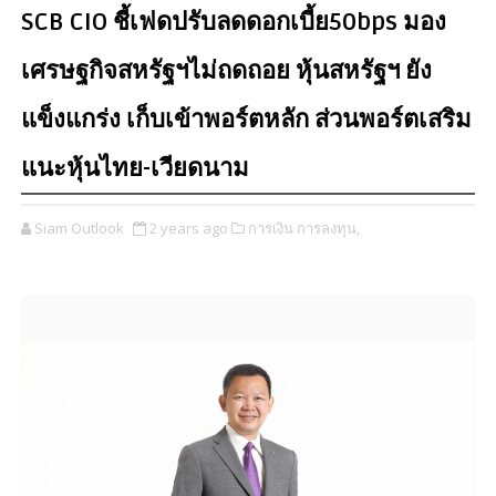
SCB CIO ชี้เฟดปรับลดดอกเบี้ย50bps มอง
เศรษฐกิจสหรัฐฯไม่ถดถอย หุ้นสหรัฐฯ ยัง
แข็งแกร่ง เก็บเข้าพอร์ตหลัก ส่วนพอร์ตเสริม
แนะหุ้นไทย-เวียดนาม
Siam Outlook
2 years ago
การเงิน การลงทุน,