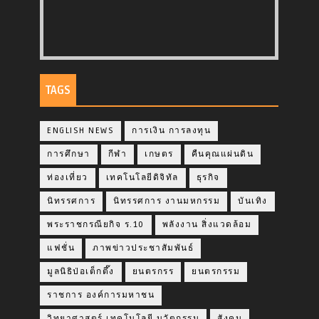
TAGS
ENGLISH NEWS
การเงิน การลงทุน
การศึกษา
กีฬา
เกษตร
คืนคุณแผ่นดิน
ท่องเที่ยว
เทคโนโลยีดิจิทัล
ธุรกิจ
นิทรรศการ
นิทรรศการ งานมหกรรม
บันเทิง
พระราชกรณียกิจ ร.10
พลังงาน สิ่งแวดล้อม
แฟชั่น
ภาพข่าวประชาสัมพันธ์
มูลนิธิป่อเต็กตึ๊ง
ยนตรกรร
ยนตรกรรม
ราชการ องค์การมหาชน
วิทยาศาสตร์ เทคโนโลยี นวัตกรรม
สังคม