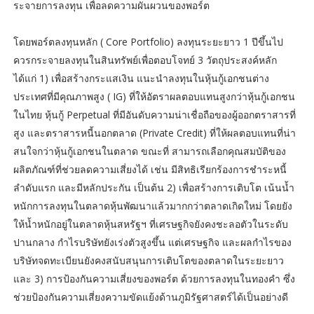
ระจายการลงทุน เพื่อลดความผันผวนของพอร์ต
โดยพอร์ตลงทุนหลัก ( Core Portfolio) ลงทุนระยะยาว 1 ปีขึ้นไป
ควรกระจายลงทุนในสินทรัพย์เพื่อตอบโจทย์ 3 วัตถุประสงค์หลัก
ได้แก่ 1) เพื่อสร้างกระแสเงิน แนะนำลงทุนในหุ้นกู้เอกชนต่าง
ประเทศที่มีคุณภาพสูง ( IG) ที่ให้อัตราผลตอบแทนสูงกว่าหุ้นกู้เอกชน
ในไทย หุ้นกู้ Perpetual ที่มีอันดับความน่าเชื่อถือของผู้ออกตราสารที่
สูง และตราสารหนี้นอกตลาด (Private Credit) ที่ให้ผลตอบแทนที่น่า
สนใจกว่าหุ้นกู้เอกชนในตลาด ขณะที่ สามารถเลือกคุณสมบัติของ
ผลิตภัณฑ์ที่ช่วยลดความเสี่ยงได้ เช่น มีสิทธิเรียกร้องการชำระหนี้
ลำดับแรก และมีหลักประกัน เป็นต้น 2) เพื่อสร้างการเติบโต เน้นน้ำ
หนักการลงทุนในตลาดหุ้นพัฒนาแล้วมากกว่าตลาดเกิดใหม่ โดยยัง
ให้น้ำหนักอยู่ในตลาดหุ้นสหรัฐฯ ที่เศรษฐกิจยังคงชะลอตัวในระดับ
ปานกลาง กำไรบริษัทยังเร่งตัวสูงขึ้น แต่เศรษฐกิจ และผลกำไรของ
บริษัทจดทะเบียนยังคงสนับสนุนการเติบโตของตลาดในระยะยาว
และ 3) การป้องกันความเสี่ยงของพอร์ต ด้วยการลงทุนในทองคำ ซึ่ง
ช่วยป้องกันความเสี่ยงความขัดแย้งด้านภูมิรัฐศาสตร์ได้เป็นอย่างดี