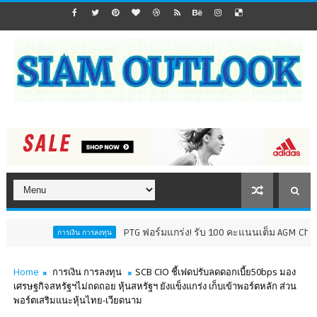
PTG ฟอร์มแกร่ง! รับ 100 คะแนนเต็ม AGM Checklist ปี 
การเงิน การลงทุน
Home
การเงิน การลงทุน
SCB CIO ชี้เฟดปรับลดดอกเบี้ย50bps มอง
เศรษฐกิจสหรัฐฯไม่ถดถอย หุ้นสหรัฐฯ ยังแข็งแกร่ง เก็บเข้าพอร์ตหลัก ส่วน
พอร์ตเสริมแนะหุ้นไทย-เวียดนาม