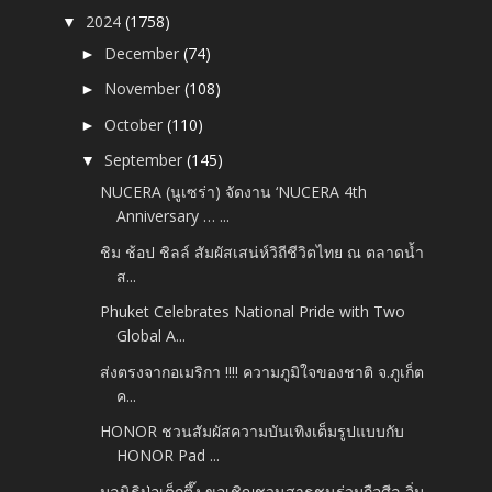
2024
(1758)
▼
December
(74)
►
November
(108)
►
October
(110)
►
September
(145)
▼
NUCERA (นูเซร่า) จัดงาน ‘NUCERA 4th
Anniversary … ...
ชิม ช้อป ชิลล์ สัมผัสเสน่ห์วิถีชีวิตไทย ณ ตลาดน้ำ
ส...
Phuket Celebrates National Pride with Two
Global A...
ส่งตรงจากอเมริกา !!!! ความภูมิใจของชาติ จ.ภูเก็ต
ค...
HONOR ชวนสัมผัสความบันเทิงเต็มรูปแบบกับ
HONOR Pad ...
มูลนิธิป่อเต็กตึ๊ง ขอเชิญชวนสาธุชนร่วมถือศีล อิ่ม