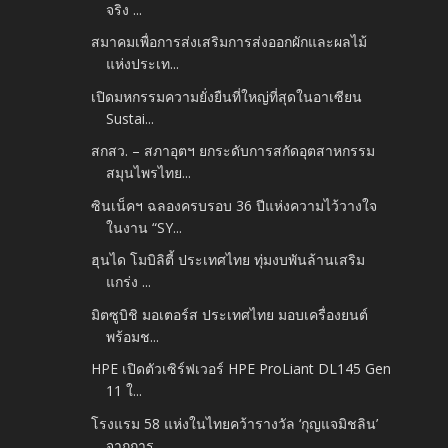
จริง ...
สมาคมเพื่อการส่งเสริมการส่งออกผักและผลไม้
แห่งประเท...
เปิดมหกรรมความยั่งยืนที่ใหญ่ที่สุดในอาเซียน
Sustai...
สกสว. – สภาอุตฯ ยกระดับการสกัดอุตสาหกรรม
สมุนไพรไทย...
ซินเน็คฯ ฉลองครบรอบ 36 ปีแห่งความไว้วางใจ
ในงาน “SY...
ฮุนได โมบิลิตี้ ประเทศไทย ทุ่มงบพันล้านเสริม
แกร่ง ...
มิตซูบิชิ มอเตอร์ส ประเทศไทย มอบเครื่องยนต์
พร้อมช...
HPE เปิดตัวเซิร์ฟเวอร์ HPE ProLiant DL145 Gen
11 ใ...
โรงแรม 58 แห่งในไทยคว้ารางวัล ‘กุญแจมิชลิน’
จากการ...