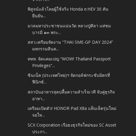
พิสูจน์แล้วโดยผู้ใช้จริง Honda e:HEV 30 คัน
ยืนยัน...
มวลมหาประชาชนแน่นวัด หลวงปู่ศิลา แห่ชม
บารมี ๑๓ พระ...
สสว.เตรียมจัดงาน “THAI SME-GP DAY 2024”
มหกรรมสินค...
ททท. จัดแคมเปญ “WOW! Thailand Passport
Privileges”...
ซินเน็ค (ประเทศไทย)ฯ จัดกอล์ฟกระชับมิตรที่
ฟีนิกซ์...
สถาบันอาหารสุดปลื้มความสำเร็จเวที จับคู่ธุรกิจ
อาหา...
เตรียมเปิดตัว! HONOR Pad X8a แท็บเล็ตรุ่นใหม่
จอให...
SCX Corporation เรือธงธุรกิจใหม่ของ SC Asset
ประกา...