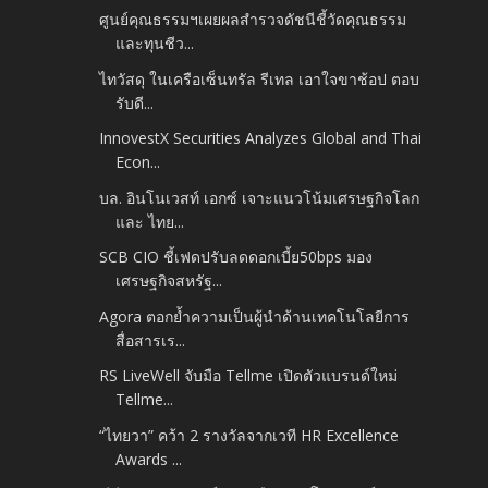
ศูนย์คุณธรรมฯเผยผลสำรวจดัชนีชี้วัดคุณธรรม
และทุนชีว...
ไทวัสดุ ในเครือเซ็นทรัล รีเทล เอาใจขาช้อป ตอบ
รับดี...
InnovestX Securities Analyzes Global and Thai
Econ...
บล. อินโนเวสท์ เอกซ์ เจาะแนวโน้มเศรษฐกิจโลก
และ ไทย...
SCB CIO ชี้เฟดปรับลดดอกเบี้ย50bps มอง
เศรษฐกิจสหรัฐ...
Agora ตอกย้ำความเป็นผู้นำด้านเทคโนโลยีการ
สื่อสารเร...
RS LiveWell จับมือ Tellme เปิดตัวแบรนด์ใหม่
Tellme...
“ไทยวา” คว้า 2 รางวัลจากเวที HR Excellence
Awards ...