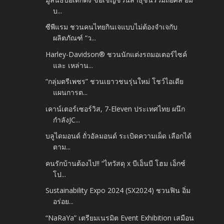
บ...
ซีพีแรม ชวนคนไทยกินเจแบบไม่ต้องจำเจกับ
ผลิตภัณฑ์ “ว...
Harley-Davidson® ชวนนักแต่งรถมอเตอร์ไซค์
และ เหล่าน...
“กลุ่มตรีเพชร” ชวนเยาวชนรุ่นใหม่ โชว์ไอเดีย
แผนการต...
เคาน์เตอร์เซอร์วิส, 7-Eleven ประเทศไทย ผนึก
กำลังJC...
บลูไดมอนด์ ถั่วอัลมอนด์ ระเบิดความเผ็ด เลือกได้
ตาม...
คนรักบ้านต้องไป!! “ไทวัสดุ x บีเอ็นบี โฮม เอ็กซ์
โป...
Sustainability Expo 2024 (SX2024) ชวนฟิน อิ่ม
อร่อย...
“NaRaYa” เตรียมเนรมิต Event Exhibition เสมือน