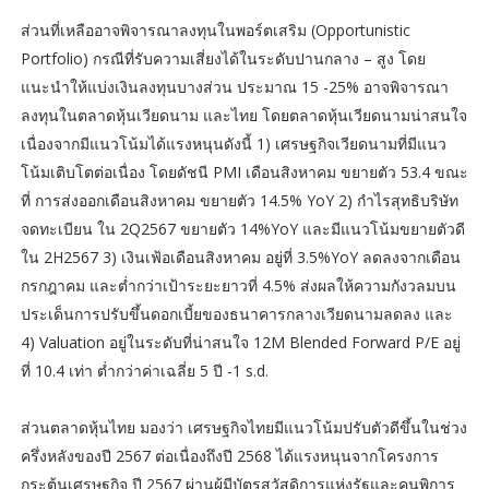
ส่วนที่เหลืออาจพิจารณาลงทุนในพอร์ตเสริม (Opportunistic
Portfolio) กรณีที่รับความเสี่ยงได้ในระดับปานกลาง – สูง โดย
แนะนำให้แบ่งเงินลงทุนบางส่วน ประมาณ 15 -25% อาจพิจารณา
ลงทุนในตลาดหุ้นเวียดนาม และไทย โดยตลาดหุ้นเวียดนามน่าสนใจ
เนื่องจากมีแนวโน้มได้แรงหนุนดังนี้ 1) เศรษฐกิจเวียดนามที่มีแนว
โน้มเติบโตต่อเนื่อง โดยดัชนี PMI เดือนสิงหาคม ขยายตัว 53.4 ขณะ
ที่ การส่งออกเดือนสิงหาคม ขยายตัว 14.5% YoY 2) กำไรสุทธิบริษัท
จดทะเบียน ใน 2Q2567 ขยายตัว 14%YoY และมีแนวโน้มขยายตัวดี
ใน 2H2567 3) เงินเฟ้อเดือนสิงหาคม อยู่ที่ 3.5%YoY ลดลงจากเดือน
กรกฎาคม และต่ำกว่าเป้าระยะยาวที่ 4.5% ส่งผลให้ความกังวลมบน
ประเด็นการปรับขึ้นดอกเบี้ยของธนาคารกลางเวียดนามลดลง และ
4) Valuation อยู่ในระดับที่น่าสนใจ 12M Blended Forward P/E อยู่
ที่ 10.4 เท่า ต่ำกว่าค่าเฉลี่ย 5 ปี -1 s.d.
ส่วนตลาดหุ้นไทย มองว่า เศรษฐกิจไทยมีแนวโน้มปรับตัวดีขึ้นในช่วง
ครึ่งหลังของปี 2567 ต่อเนื่องถึงปี 2568 ได้แรงหนุนจากโครงการ
กระตุ้นเศรษฐกิจ ปี 2567 ผ่านผู้มีบัตรสวัสดิการแห่งรัฐและคนพิการ