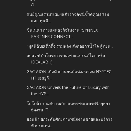
ภั...
ศูนย์คุณธรรมฯเผยผลสำรวจดัชนีชี้วัดคุณธรรม
และ ทุนชี...
ซินเน็คฯ กางแผนธุรกิจในงาน “SYNNEX
PARTNER CONNECT...
"มูลนิธิป่อเต็กตึ๊ง รวมพลัง ส่งต่อธารน้ำใจ สู้ภัยน...
จบสวย! กับโครงการบ่มเพาะแบรนด์ไทย หรือ
IDEALAB รุ่...
GAC AION เปิดตัวยานยนต์แห่งอนาคต HYPTEC
HT เอสยูวี...
GAC AION Unveils the Future of Luxury with
the HYP...
โตโยต้า ร่วมกับ เทศบาลนครพระนครศรีอยุธยา
จัดงาน “T...
ฮอนด้า ยกระดับศักยภาพพนักงานขายและบริการ
ทั่วประเทศ...