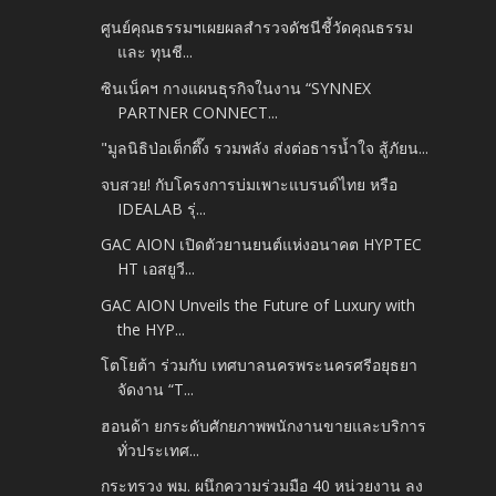
ศูนย์คุณธรรมฯเผยผลสำรวจดัชนีชี้วัดคุณธรรม
และ ทุนชี...
ซินเน็คฯ กางแผนธุรกิจในงาน “SYNNEX
PARTNER CONNECT...
"มูลนิธิป่อเต็กตึ๊ง รวมพลัง ส่งต่อธารน้ำใจ สู้ภัยน...
จบสวย! กับโครงการบ่มเพาะแบรนด์ไทย หรือ
IDEALAB รุ่...
GAC AION เปิดตัวยานยนต์แห่งอนาคต HYPTEC
HT เอสยูวี...
GAC AION Unveils the Future of Luxury with
the HYP...
โตโยต้า ร่วมกับ เทศบาลนครพระนครศรีอยุธยา
จัดงาน “T...
ฮอนด้า ยกระดับศักยภาพพนักงานขายและบริการ
ทั่วประเทศ...
กระทรวง พม. ผนึกความร่วมมือ 40 หน่วยงาน ลง