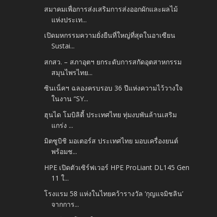
สมาคมเพื่อการส่งเสริมการส่งออกผักและผลไม้
แห่งประเท...
เปิดมหกรรมความยั่งยืนที่ใหญ่ที่สุดในอาเซียน
Sustai...
สกสว. – สภาอุตฯ ยกระดับการสกัดอุตสาหกรรม
สมุนไพรไทย...
ซินเน็คฯ ฉลองครบรอบ 36 ปีแห่งความไว้วางใจ
ในงาน “SY...
ฮุนได โมบิลิตี้ ประเทศไทย ทุ่มงบพันล้านเสริม
แกร่ง ...
มิตซูบิชิ มอเตอร์ส ประเทศไทย มอบเครื่องยนต์
พร้อมช...
HPE เปิดตัวเซิร์ฟเวอร์ HPE ProLiant DL145 Gen
11 ใ...
โรงแรม 58 แห่งในไทยคว้ารางวัล ‘กุญแจมิชลิน’
จากการ...