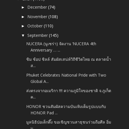
December
(74)
►
November
(108)
►
October
(110)
►
September
(145)
▼
NUCERA (นูเซร่า) จัดงาน ‘NUCERA 4th
Anniversary … ...
ชิม ช้อป ชิลล์ สัมผัสเสน่ห์วิถีชีวิตไทย ณ ตลาดน้ำ
ส...
Phuket Celebrates National Pride with Two
Global A...
ส่งตรงจากอเมริกา !!!! ความภูมิใจของชาติ จ.ภูเก็ต
ค...
HONOR ชวนสัมผัสความบันเทิงเต็มรูปแบบกับ
HONOR Pad ...
มูลนิธิป่อเต็กตึ๊ง ขอเชิญชวนสาธุชนร่วมถือศีล อิ่ม
บ...