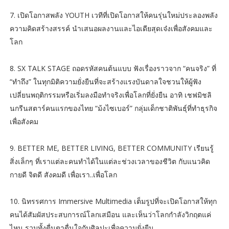
7. เปิดโอกาสพลัง YOUTH เวทีที่เปิดโอกาสให้คนรุ่นใหม่ประลองพลัง
ความคิดสร้างสรรค์ นำเสนอผลงานและไอเดียสุดเจ๋งเพื่อสังคมและ
โลก
8. SX TALK STAGE ถอดรหัสคนต้นแบบ ฟังเรื่องราวจาก “คนจริง” ที่
“ทำถึง” ในทุกมิติความยั่งยืนที่จะสร้างแรงบันดาลใจชวนให้ผู้ฟัง
เปลี่ยนพฤติกรรมหรือเริ่มลงมือทำจริงเพื่อโลกที่ยั่งยืน อาทิ เชฟมิชลิ
นกรีนสตาร์คนแรกของไทย “ม้งไซเบอร์” กลุ่มเด็กชาติพันธุ์ที่ทำธุรกิจ
เพื่อสังคม
9. BETTER ME, BETTER LIVING, BETTER COMMUNITY เรียนรู้
สิ่งเล็กๆ ที่เราแต่ละคนทำได้ในแต่ละช่วงเวลาของชีวิต กับแนวคิด
กายดี จิตดี สังคมดี เพื่อเรา..เพื่อโลก
10. นิทรรศการ Immersive Multimedia เต็มรูปที่จะเปิดโอกาสให้ทุก
คนได้สัมผัสประสบการณ์โลกเสมือน และเห็นว่าโลกกำลังวิกฤตแค่
ไหน รวมทั้งตื่นตาตื่นใจกับศิลปะเพื่อความยั่งยืน