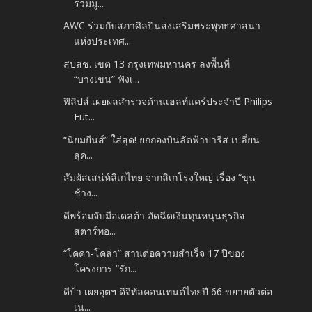
รวมมู...
AWC ร่วมกับสภาศิลปินส่งเสริมพระพุทธศาสนา
แห่งประเทศ...
สปสช. เขต 13 กรุงเทพมหานคร ลงพื้นที่
“บางเขน” ฟังเ...
ฟิลิปส์ เผยผลสำรวจด้านเฮลท์แคร์ประจำปี Philips
Fut...
“นิยมยีนส์” ใส่สุด! ยกกองบินลัดฟ้าปารีส เปลี่ยน
ลุค...
สัมผัสเสน่ห์ลิเกไทย จากลิเกโรงใหญ่ เรื่อง “ขุน
ช้าง...
ดีพร้อมจับมือเดลต้า อัดฉีดเงินทุนหนุนธุรกิจ
สตาร์ทอ...
“โคคา-โคล่า” สานต่อความสำเร็จ 17 ปีของ
โครงการ “รัก...
ดีป้า เผยอุตฯ ดิจิทัลคอนเทนต์ไทยปี 66 ขยายตัวต่อ
เน...