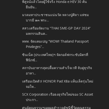
พิสูจน์แล้วโดยผู้ใช้จริง Honda e:HEV 30 คัน
ยืนยัน...
มวลมหาประชาชนแน่นวัด หลวงปู่ศิลา แห่ชม
บารมี ๑๓ พระ...
สสว.เตรียมจัดงาน “THAI SME-GP DAY 2024”
มหกรรมสินค...
ททท. จัดแคมเปญ “WOW! Thailand Passport
Privileges”...
ซินเน็ค (ประเทศไทย)ฯ จัดกอล์ฟกระชับมิตรที่
ฟีนิกซ์...
สถาบันอาหารสุดปลื้มความสำเร็จเวที จับคู่ธุรกิจ
อาหา...
เตรียมเปิดตัว! HONOR Pad X8a แท็บเล็ตรุ่นใหม่
จอให...
SCX Corporation เรือธงธุรกิจใหม่ของ SC Asset
ประกา...
ศูนย์คุณธรรมฯเผยผลสำรวจดัชนีชี้วัดคุณธรรม