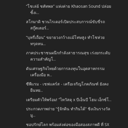
“โชเล่ย์ ชคัทพล” แห่งค่าย Khaosan Sound ปล่อย
ซิ้งเ...
สโกมาดิ ชวนไรเดอร์เปิดประสบการณ์ขับขี่รถ
สกู๊ตเตอร์...
“บุหรี่เถื่อน” ขยายวงกว้างแม้โทษสูง ทำโชห่วย
ทรุดหน...
ภาคประชาชนผนึกกำลังสาธารณสุข เร่งยกระดับ
ความสำคัญโ...
ดันเศรษฐกิจไทยด้วยการลงทุนในอุตสาหกรรม
เครื่องมือ ห...
ซีพีแรม - เชฟแคร์ส - เครือเจริญโภคภัณฑ์ ยังคง
ยืนหย...
เตรียมตัวให้พร้อม! "ไทวัสดุ x บีเอ็นบี โฮม เอ็กซ์โ...
ประกวดภาพถ่าย “รู้จักดิน ทำกินได้” ชิงเงินรางวัล
มู...
ชอปรักษ์โลก พร้อมส่งต่อของมือสองสภาพดี ที่ SX