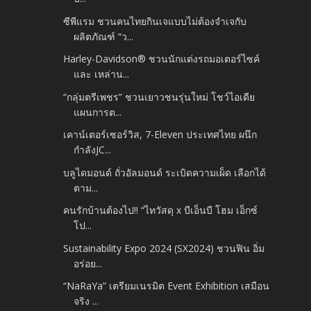
ซีพีแรม ชวนคนไทยกินเจแบบไม่ต้องจำเจกับ
ผลิตภัณฑ์ “ว...
Harley-Davidson® ชวนนักแต่งรถมอเตอร์ไซค์
และ เหล่าน...
“กลุ่มตรีเพชร” ชวนเยาวชนรุ่นใหม่ โชว์ไอเดีย
แผนการต...
เคาน์เตอร์เซอร์วิส, 7-Eleven ประเทศไทย ผนึก
กำลังJC...
บลูไดมอนด์ ถั่วอัลมอนด์ ระเบิดความเผ็ด เลือกได้
ตาม...
คนรักบ้านต้องไป!! “ไทวัสดุ x บีเอ็นบี โฮม เอ็กซ์
โป...
Sustainability Expo 2024 (SX2024) ชวนฟิน อิ่ม
อร่อย...
“NaRaYa” เตรียมเนรมิต Event Exhibition เสมือน
จริง ...