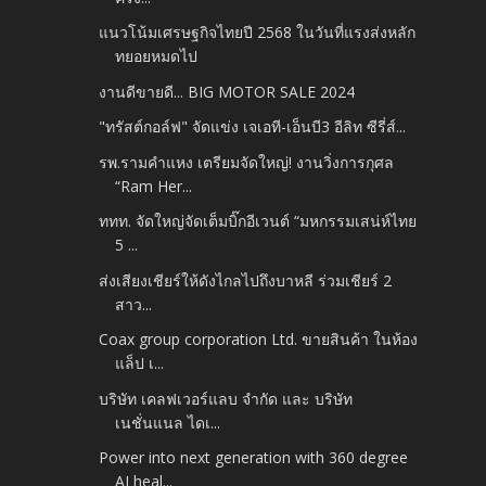
แนวโน้มเศรษฐกิจไทยปี 2568 ในวันที่แรงส่งหลัก
ทยอยหมดไป
งานดีขายดี... BIG MOTOR SALE 2024
"ทรัสต์กอล์ฟ" จัดแข่ง เจเอที-เอ็นบี3 อีลิท ซีรี่ส์...
รพ.รามคำแหง เตรียมจัดใหญ่! งานวิ่งการกุศล
“Ram Her...
ททท. จัดใหญ่จัดเต็มบิ๊กอีเวนต์ “มหกรรมเสน่ห์ไทย
5 ...
ส่งเสียงเชียร์ให้ดังไกลไปถึงบาหลี ร่วมเชียร์ 2
สาว...
Coax group corporation Ltd. ขายสินค้า ในห้อง
แล็ป เ...
บริษัท เคลฟเวอร์แลบ จำกัด และ บริษัท
เนชั่นแนล ไดเ...
Power into next generation with 360 degree
AI heal...