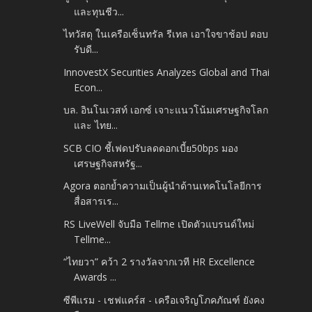
และทุนชีว...
ไทวัสดุ ในเครือเซ็นทรัล รีเทล เอาใจขาช้อป ตอบ
รับดี...
InnovestX Securities Analyzes Global and Thai
Econ...
บล. อินโนเวสท์ เอกซ์ เจาะแนวโน้มเศรษฐกิจโลก
และ ไทย...
SCB CIO ชี้เฟดปรับลดดอกเบี้ย50bps มอง
เศรษฐกิจสหรัฐ...
Agora ตอกย้ำความเป็นผู้นำด้านเทคโนโลยีการ
สื่อสารเร...
RS LiveWell จับมือ Tellme เปิดตัวแบรนด์ใหม่
Tellme...
“ไทยวา” คว้า 2 รางวัลจากเวที HR Excellence
Awards ...
ซีพีแรม - เชฟแคร์ส - เครือเจริญโภคภัณฑ์ ยังคง