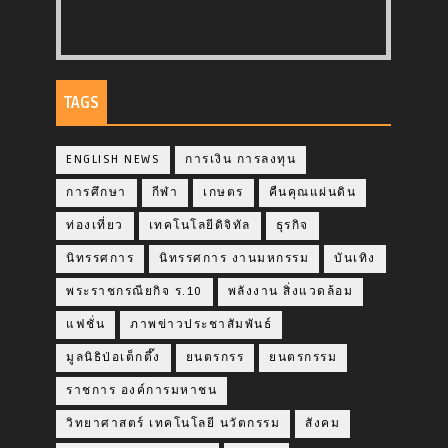
TAGS
ENGLISH NEWS
การเงิน การลงทุน
การศึกษา
กีฬา
เกษตร
คืนคุณแผ่นดิน
ท่องเที่ยว
เทคโนโลยีดิจิทัล
ธุรกิจ
นิทรรศการ
นิทรรศการ งานมหกรรม
บันเทิง
พระราชกรณียกิจ ร.10
พลังงาน สิ่งแวดล้อม
แฟชั่น
ภาพข่าวประชาสัมพันธ์
มูลนิธิป่อเต็กตึ๊ง
ยนตรกรร
ยนตรกรรม
ราชการ องค์การมหาชน
วิทยาศาสตร์ เทคโนโลยี นวัตกรรม
สังคม