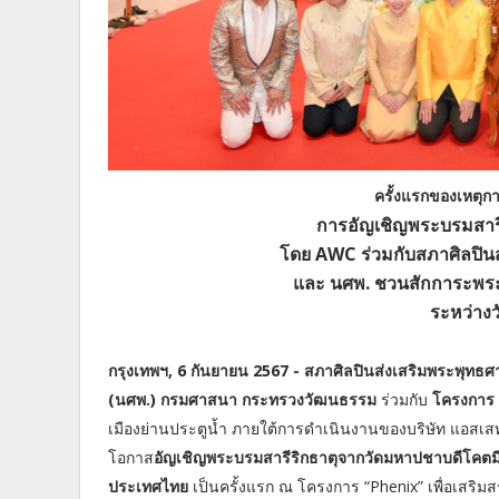
ครั้งแรกของเหตุก
การอัญเชิญพระบรมสารี
โดย AWC ร่วมกับสภาศิลปิน
และ นศพ. ชวนสักการะพระ
ระหว่างวั
กรุงเทพฯ, 6 กันยายน 2567 - สภาศิลปินส่งเสริมพระพุ
(นศพ.) กรมศาสนา กระทรวงวัฒนธรรม
ร่วมกับ
โครงการ "
เมืองย่านประตูน้ำ ภายใต้การดำเนินงานของบริษัท แอสเสท 
โอกาส
อัญเชิญพระบรมสารีริกธาตุจากวัดมหาปชาบดีโคตม
ประเทศไทย
เป็นครั้งแรก ณ โครงการ “Phenix” เพื่อเสร