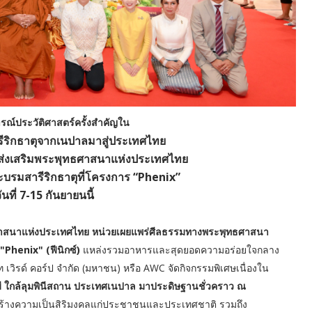
ารณ์ประวัติศาสตร์ครั้งสำคัญใน
ริกธาตุจากเนปาลมาสู่ประเทศไทย
ส่งเสริมพระพุทธศาสนาแห่งประเทศไทย
บรมสารีริกธาตุที่โครงการ “Phenix”
นที่ 7-15 กันยายนนี้
ทธศาสนาแห่งประเทศไทย หน่วยเผยแพร่ศีลธรรมทางพระพุทธศาสนา
Phenix" (ฟีนิกซ์)
แหล่งรวมอาหารและสุดยอดความอร่อยใจกลาง
เวิรด์ คอร์ป จำกัด (มหาชน) หรือ AWC จัดกิจกรรมพิเศษเนื่องใน
ี ใกล้ลุมพินีสถาน ประเทศเนปาล มาประดิษฐานชั่วคราว ณ
ิมสร้างความเป็นสิริมงคลแก่ประชาชนและประเทศชาติ รวมถึง