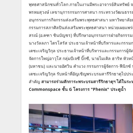
พุทธศาสนิกชนทั่วโลก ภายในงานมีพระอาจารย์สินทรัพย์ จ
พรหมสุวงษ์ เลขานุการกรมการศาสนา กระทรวงวัฒนธรรม เ
อนุกรรมการกิจกรรมส่งเสริมพระพุทธศาสนา มหาวิทยาลัย
กรรมการสภาศิลปินส่งเสริมพระพุทธศาสนา หน่วยเผยแพร
สรณ์ (อ.คฑา ชินบัญชร) ที่ปรึกษาอนุกรรมการฝ่ายกิจกร
นางวัลลภา ไตรโสรัส ประธานเจ้าหน้าที่บริหารและกรรมการผ
เตชะเจริญวิกุล ประธานเจ้าหน้าที่บริหารและกรรมการผู้จัดก
จัดการใหญ่อาวุโส กลุ่มบีเจซี บิ๊กซี, นายไมเคิล ฮาริท หัว
(มหาชน) และนายอัศวิน คำแวง กรรมการผู้จัดการ-ฟีนิกซ์ บร
เตชะเจริญวิกุล รับหน้าที่อัญเชิญพระบรมสารีริกธาตุไปประดิ
สำคัญ
สามารถร่วมสักการะพระบรมสารีริกธาตุฯ ได้ในระหว
Commonspace ชั้น G โครงการ "Phenix" ประตูน้ำ