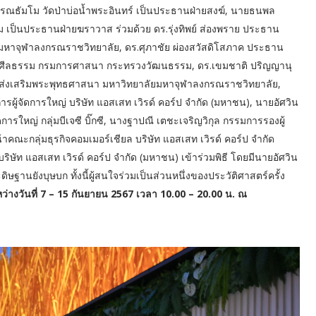
รณธัมโม วัดป่าบ่อน้ำพระอินทร์ เป็นประธานฝ่ายสงฆ์, นายธนพล
ป็นประธานฝ่ายฆราวาส ร่วมด้วย ดร.รุ่งทิพย์ ส่องพราย ประธาน
มหาจุฬาลงกรณราชวิทยาลัย, ดร.ศุภาชัย ผ่องสวัสดิโสภาค ประธาน
่ศีลธรรม กรมการศาสนา กระทรวงวัฒนธรรม, ดร.เขมชาติ ปริญญานุ
รมส่งเสริมพระพุทธศาสนา มหาวิทยาลัยมหาจุฬาลงกรณราชวิทยาลัย,
ู้จัดการใหญ่ บริษัท แอสเสท เวิรด์ คอร์ป จำกัด (มหาชน), นายอัศวิน
ารใหญ่ กลุ่มบีเจซี บิ๊กซี, นางฐาปณี เตชะเจริญวิกุล กรรมการรองผู้
หน้าคณะกลุ่มธุรกิจคอมเมอร์เชียล บริษัท แอสเสท เวิรด์ คอร์ป จำกัด
ิษัท แอสเสท เวิรด์ คอร์ป จำกัด (มหาชน) เข้าร่วมพิธี โดยมีนายอัศวิน
ษฐานยังบุษบก ทั้งนี้ผู้สนใจร่วมเป็นส่วนหนึ่งของประวัติศาสตร์ครั้ง
่างวันที่ 7 – 15 กันยายน 2567 เวลา 10.00 – 20.00 น. ณ