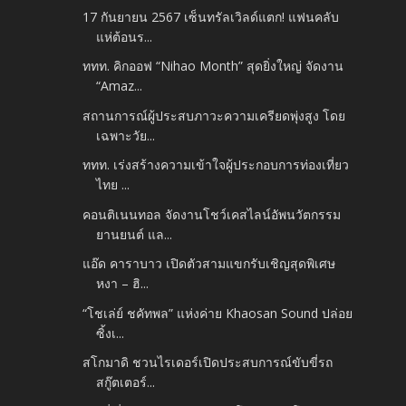
17 กันยายน 2567 เซ็นทรัลเวิลด์แตก! แฟนคลับ
แห่ต้อนร...
ททท. คิกออฟ “Nihao Month” สุดยิ่งใหญ่ จัดงาน
“Amaz...
สถานการณ์ผู้ประสบภาวะความเครียดพุ่งสูง โดย
เฉพาะวัย...
ททท. เร่งสร้างความเข้าใจผู้ประกอบการท่องเที่ยว
ไทย ...
คอนติเนนทอล จัดงานโชว์เคสไลน์อัพนวัตกรรม
ยานยนต์ แล...
แอ๊ด คาราบาว เปิดตัวสามแขกรับเชิญสุดพิเศษ
หงา – ฮิ...
“โชเล่ย์ ชคัทพล” แห่งค่าย Khaosan Sound ปล่อย
ซิ้งเ...
สโกมาดิ ชวนไรเดอร์เปิดประสบการณ์ขับขี่รถ
สกู๊ตเตอร์...