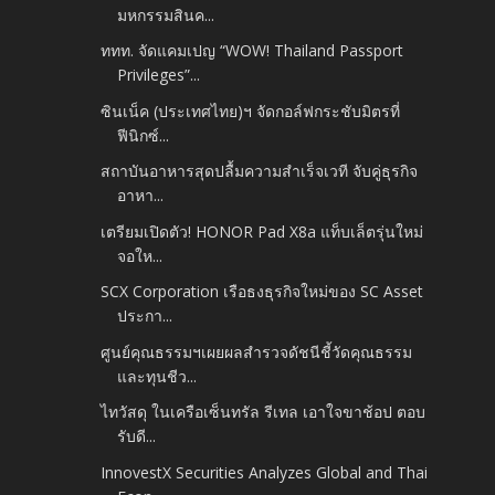
มหกรรมสินค...
ททท. จัดแคมเปญ “WOW! Thailand Passport
Privileges”...
ซินเน็ค (ประเทศไทย)ฯ จัดกอล์ฟกระชับมิตรที่
ฟีนิกซ์...
สถาบันอาหารสุดปลื้มความสำเร็จเวที จับคู่ธุรกิจ
อาหา...
เตรียมเปิดตัว! HONOR Pad X8a แท็บเล็ตรุ่นใหม่
จอให...
SCX Corporation เรือธงธุรกิจใหม่ของ SC Asset
ประกา...
ศูนย์คุณธรรมฯเผยผลสำรวจดัชนีชี้วัดคุณธรรม
และทุนชีว...
ไทวัสดุ ในเครือเซ็นทรัล รีเทล เอาใจขาช้อป ตอบ
รับดี...
InnovestX Securities Analyzes Global and Thai