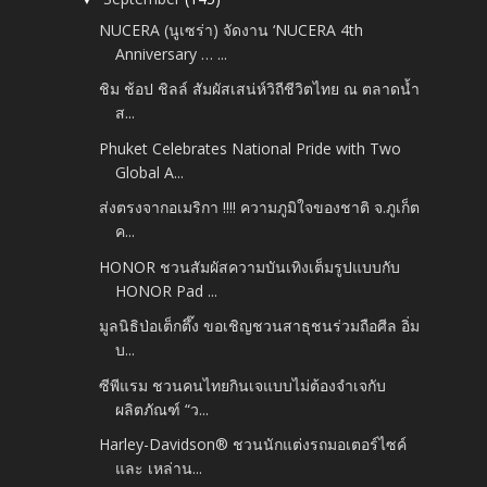
NUCERA (นูเซร่า) จัดงาน ‘NUCERA 4th
Anniversary … ...
ชิม ช้อป ชิลล์ สัมผัสเสน่ห์วิถีชีวิตไทย ณ ตลาดน้ำ
ส...
Phuket Celebrates National Pride with Two
Global A...
ส่งตรงจากอเมริกา !!!! ความภูมิใจของชาติ จ.ภูเก็ต
ค...
HONOR ชวนสัมผัสความบันเทิงเต็มรูปแบบกับ
HONOR Pad ...
มูลนิธิป่อเต็กตึ๊ง ขอเชิญชวนสาธุชนร่วมถือศีล อิ่ม
บ...
ซีพีแรม ชวนคนไทยกินเจแบบไม่ต้องจำเจกับ
ผลิตภัณฑ์ “ว...
Harley-Davidson® ชวนนักแต่งรถมอเตอร์ไซค์
และ เหล่าน...