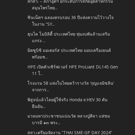
สกสว. – สภาอุตฯ ยกระดับการสกัดอุตสาหกรรม
สมุนไพรไทย...
ซินเน็คฯ ฉลองครบรอบ 36 ปีแห่งความไว้วางใจ
ในงาน “SY...
ฮุนได โมบิลิตี้ ประเทศไทย ทุ่มงบพันล้านเสริม
แกร่ง ...
มิตซูบิชิ มอเตอร์ส ประเทศไทย มอบเครื่องยนต์
พร้อมช...
HPE เปิดตัวเซิร์ฟเวอร์ HPE ProLiant DL145 Gen
11 ใ...
โรงแรม 58 แห่งในไทยคว้ารางวัล ‘กุญแจมิชลิน’
จากการ...
พิสูจน์แล้วโดยผู้ใช้จริง Honda e:HEV 30 คัน
ยืนยัน...
มวลมหาประชาชนแน่นวัด หลวงปู่ศิลา แห่ชม
บารมี ๑๓ พระ...
สสว.เตรียมจัดงาน “THAI SME-GP DAY 2024”