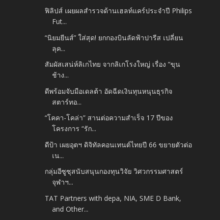
ฟิลิปส์ เผยผลสำรวจด้านเฮลท์แคร์ประจำปี Philips
Fut...
“นิยมยีนส์” ใส่สุด! ยกกองบินลัดฟ้าปารีส เปลี่ยน
ลุค...
สัมผัสเสน่ห์ลิเกไทย จากลิเกโรงใหญ่ เรื่อง “ขุน
ช้าง...
ดีพร้อมจับมือเดลต้า อัดฉีดเงินทุนหนุนธุรกิจ
สตาร์ทอ...
“โคคา-โคล่า” สานต่อความสำเร็จ 17 ปีของ
โครงการ “รัก...
ดีป้า เผยอุตฯ ดิจิทัลคอนเทนต์ไทยปี 66 ขยายตัวต่อ
เน...
กลุ่มอีซูซุสนับสนุนกองทุนวิจัย วิศวกรรมศาสตร์
จุฬาฯ...
TAT Partners with depa, NIA, SME D Bank,
and Other...