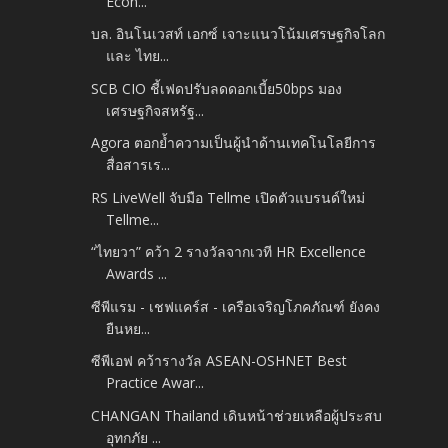
Econ...
บล. อินโนเวสท์ เอกซ์ เจาะแนวโน้มเศรษฐกิจโลก
และ ไทย...
SCB CIO ชี้เฟดปรับลดดอกเบี้ย50bps มอง
เศรษฐกิจสหรัฐ...
Agora ตอกย้ำความเป็นผู้นำด้านเทคโนโลยีการ
สื่อสารเร...
RS LiveWell จับมือ Tellme เปิดตัวแบรนด์ใหม่
Tellme...
“ไทยวา” คว้า 2 รางวัลจากเวที HR Excellence
Awards ...
ซีพีแรม - เชฟแคร์ส - เครือเจริญโภคภัณฑ์ ยังคง
ยืนหย...
ซีพีเอฟ คว้ารางวัล ASEAN-OSHNET Best
Practice Awar...
CHANGAN Thailand เดินหน้าช่วยเหลือผู้ประสบ
อุทกภัย ...