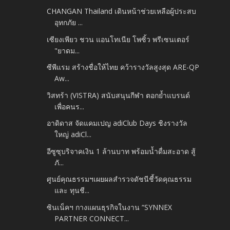
CHANGAN Thailand เดินหน้าช่วยเหลือผู้ประสบ
อุทกภัย ...
เซียงเพียว ชวน แอนโทเนีย โพซิ้ว พรีเซนเตอร์
"ยาดม...
ซีพีแรม สร้างชื่อให้ไทย คว้ารางวัลสูงสุด ARE-QP
Aw...
วิสทร้า (VISTRA) สนับสนุนกีฬา ตอกย้ำแบรนด์
เพื่อคนร...
อาดิดาส จัดแคมเปญ adiClub Days ชิงรางวัล
ใหญ่ adiCl...
อีซูซุบริจาคเงิน 1 ล้านบาท พร้อมน้ำดื่มสะอาด สู้
ภั...
ศูนย์คุณธรรมฯเผยผลสำรวจดัชนีชี้วัดคุณธรรม
และ ทุนชี...
ซินเน็คฯ กางแผนธุรกิจในงาน “SYNNEX
PARTNER CONNECT...