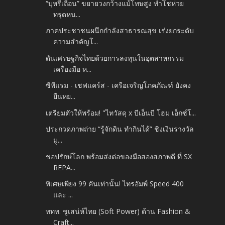
“บุหรี่เถื่อน” ขยายวงกว้างแม้โทษสูง ทำโชห่วย
ทรุดหน...
ภาคประชาชนผนึกกำลังสาธารณสุข เร่งยกระดับ
ความสำคัญโ...
ดันเศรษฐกิจไทยด้วยการลงทุนในอุตสาหกรรม
เครื่องมือ ห...
ซีพีแรม - เชฟแคร์ส - เครือเจริญโภคภัณฑ์ ยังคง
ยืนหย...
เตรียมตัวให้พร้อม! "ไทวัสดุ x บีเอ็นบี โฮม เอ็กซ์โ...
ประกวดภาพถ่าย “รู้จักดิน ทำกินได้” ชิงเงินรางวัล
มู...
ชอปรักษ์โลก พร้อมส่งต่อของมือสองสภาพดี ที่ SX
REPA...
พิเศษเพียง 99 คันเท่านั้น! ไทรอัมพ์ Speed 400
และ ...
ททท. ชูเสน่ห์ไทย (Soft Power) ด้าน Fashion &
Craft...