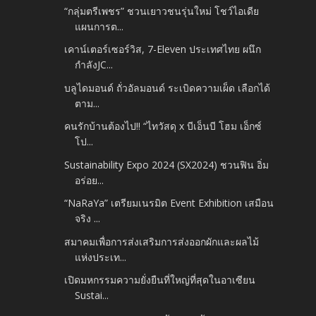
“กลุ่มตรีเพชร” ชวนเยาวชนรุ่นใหม่ โชว์ไอเดีย
แผนการต...
เคาน์เตอร์เซอร์วิส, 7-Eleven ประเทศไทย ผนึก
กำลังJC...
บลูไดมอนด์ ถั่วอัลมอนด์ ระเบิดความเผ็ด เลือกได้
ตาม...
คนรักบ้านต้องไป!! “ไทวัสดุ x บีเอ็นบี โฮม เอ็กซ์
โป...
Sustainability Expo 2024 (SX2024) ชวนฟิน อิ่ม
อร่อย...
“NaRaYa” เตรียมเนรมิต Event Exhibition เสมือน
จริง ...
สมาคมเพื่อการส่งเสริมการส่งออกผักและผลไม้
แห่งประเท...
เปิดมหกรรมความยั่งยืนที่ใหญ่ที่สุดในอาเซียน
Sustai...