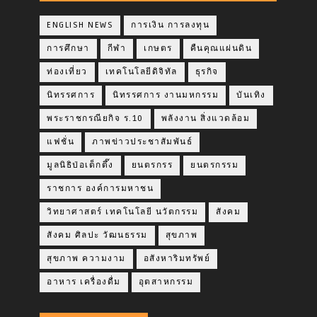
ENGLISH NEWS
การเงิน การลงทุน
การศึกษา
กีฬา
เกษตร
คืนคุณแผ่นดิน
ท่องเที่ยว
เทคโนโลยีดิจิทัล
ธุรกิจ
นิทรรศการ
นิทรรศการ งานมหกรรม
บันเทิง
พระราชกรณียกิจ ร.10
พลังงาน สิ่งแวดล้อม
แฟชั่น
ภาพข่าวประชาสัมพันธ์
มูลนิธิป่อเต็กตึ๊ง
ยนตรกรร
ยนตรกรรม
ราชการ องค์การมหาชน
วิทยาศาสตร์ เทคโนโลยี นวัตกรรม
สังคม
สังคม ศิลปะ วัฒนธรรม
สุขภาพ
สุขภาพ ความงาม
อสังหาริมทรัพย์
อาหาร เครื่องดื่ม
อุตสาหกรรม