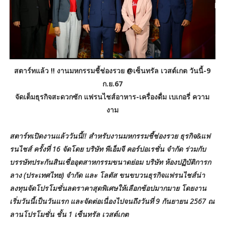
สตาร์ทแล้ว !! งานมหกรรมชี้ช่องรวย @เซ็นทรัล เวสต์เกต วันนี้-9
ก.ย.67
จัดเต็มธุรกิจสะดวกซัก แฟรนไชส์อาหาร-เครื่องดื่ม เบเกอรี่ ความ
งาม
สตาร์ทเปิดงานแล้ววันนี้!! สำหรับงานมหกรรมชี้ช่องรวย ธุรกิจ&แฟ
รนไชส์ ครั้งที่ 16 จัดโดย บริษัท พีเอ็มจี คอร์ปอเรชั่น จำกัด ร่วมกับ
บรรษัทประกันสินเชื่ออุตสาหกรรมขนาดย่อม บริษัท ห้องปฏิบัติการก
ลาง (ประเทศไทย) จำกัด และ โลตัส ขนขบวนธุรกิจแฟรนไชส์น่า
ลงทุนจัดโปรโมชั่นลดราคาสุดพิเศษให้เลือกช้อปมากมาย โดยงาน
เริ่มวันนี้เป็นวันแรก และจัดต่อเนื่องไปจนถึงวันที่ 9 กันยายน 2567 ณ
ลานโปรโมชั่น ชั้น 1 เซ็นทรัล เวสต์เกต