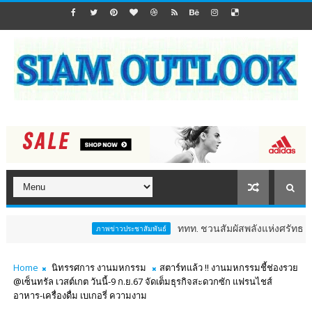
ททท. ชวนสัมผัสพลังแห่งศรัทธา ร่วมงาน "ห่มผ้า
ภาพข่าวประชาสัมพันธ์
Home
นิทรรศการ งานมหกรรม
สตาร์ทแล้ว !! งานมหกรรมชี้ช่องรวย
@เซ็นทรัล เวสต์เกต วันนี้-9 ก.ย.67 จัดเต็มธุรกิจสะดวกซัก แฟรนไชส์
อาหาร-เครื่องดื่ม เบเกอรี่ ความงาม