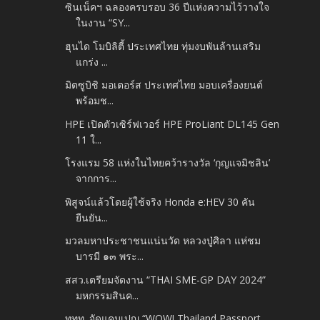
ซินเน็คฯ ฉลองครบรอบ 36 ปีแห่งความไว้วางใจ
ในงาน “SY...
ฮุนได โมบิลิตี้ ประเทศไทย ทุ่มงบพันล้านเสริม
แกร่ง ...
มิตซูบิชิ มอเตอร์ส ประเทศไทย มอบเครื่องยนต์
พร้อมช...
HPE เปิดตัวเซิร์ฟเวอร์ HPE ProLiant DL145 Gen
11 ใ...
โรงแรม 58 แห่งในไทยคว้ารางวัล ‘กุญแจมิชลิน’
จากการ...
พิสูจน์แล้วโดยผู้ใช้จริง Honda e:HEV 30 คัน
ยืนยัน...
มวลมหาประชาชนแน่นวัด หลวงปู่ศิลา แห่ชม
บารมี ๑๓ พระ...
สสว.เตรียมจัดงาน “THAI SME-GP DAY 2024”
มหกรรมสินค...
ททท. จัดแคมเปญ “WOW! Thailand Passport