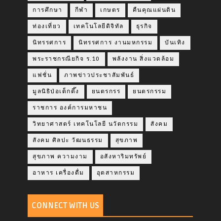
การศึกษา
กีฬา
เกษตร
คืนคุณแผ่นดิน
ท่องเที่ยว
เทคโนโลยีดิจิทัล
ธุรกิจ
นิทรรศการ
นิทรรศการ งานมหกรรม
บันเทิง
พระราชกรณียกิจ ร.10
พลังงาน สิ่งแวดล้อม
แฟชั่น
ภาพข่าวประชาสัมพันธ์
มูลนิธิป่อเต็กตึ๊ง
ยนตรกรร
ยนตรกรรม
ราชการ องค์การมหาชน
วิทยาศาสตร์ เทคโนโลยี นวัตกรรม
สังคม
สังคม ศิลปะ วัฒนธรรม
สุขภาพ
สุขภาพ ความงาม
อสังหาริมทรัพย์
อาหาร เครื่องดื่ม
อุตสาหกรรม
CONNECT WITH US