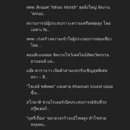
ททท. คิกออฟ “Nihao Month” สุดยิ่งใหญ่ จัดงาน
“Amaz...
สถานการณ์ผู้ประสบภาวะความเครียดพุ่งสูง โดย
เฉพาะวัย...
ททท. เร่งสร้างความเข้าใจผู้ประกอบการท่องเที่ยว
ไทย ...
คอนติเนนทอล จัดงานโชว์เคสไลน์อัพนวัตกรรม
ยานยนต์ แล...
แอ๊ด คาราบาว เปิดตัวสามแขกรับเชิญสุดพิเศษ
หงา – ฮิ...
“โชเล่ย์ ชคัทพล” แห่งค่าย Khaosan Sound ปล่อย
ซิ้งเ...
สโกมาดิ ชวนไรเดอร์เปิดประสบการณ์ขับขี่รถ
สกู๊ตเตอร์...
“บุหรี่เถื่อน” ขยายวงกว้างแม้โทษสูง ทำโชห่วย
ทรุดหน...