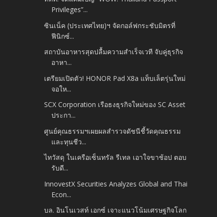
Privileges”...
ซินเน็ค (ประเทศไทย)ฯ จัดกอล์ฟกระชับมิตรที่
ฟีนิกซ์...
สถาบันอาหารสุดปลื้มความสำเร็จเวที จับคู่ธุรกิจ
อาหา...
เตรียมเปิดตัว! HONOR Pad X8a แท็บเล็ตรุ่นใหม่
จอให...
SCX Corporation เรือธงธุรกิจใหม่ของ SC Asset
ประกา...
ศูนย์คุณธรรมฯเผยผลสำรวจดัชนีชี้วัดคุณธรรม
และทุนชีว...
ไทวัสดุ ในเครือเซ็นทรัล รีเทล เอาใจขาช้อป ตอบ
รับดี...
InnovestX Securities Analyzes Global and Thai
Econ...
บล. อินโนเวสท์ เอกซ์ เจาะแนวโน้มเศรษฐกิจโลก