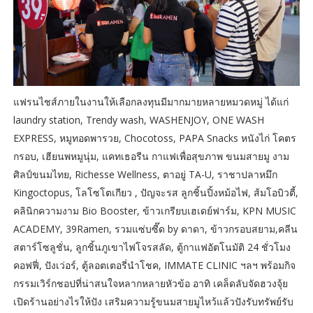
แฟรนไชส์ภายในงานให้เลือกลงทุนมีมากมายหลายหมวดหมู่ ได้แก่
laundry station, Trendy wash, WASHENJOY, ONE WASH
EXPRESS, หมูทอดพารวย, Chocotoss, PAPA Snacks หนังไก่ โคตร
กรอบ, เฮียนพหมูนุ่ม, แคทเธอรีน กาแฟเพื่อสุขภาพ ขนมสายมู งาม
ศิลป์ขนมไทย, Richesse Wellness, ตาอยู่ TA-U, ราชาปลาหมึก
Kingoctopus, โลโซโตเกียว , ปัญจะรส ลูกชิ้นปิ้งหม้อไฟ, ส้มโอบิวตี้,
คลินิกความงาม Bio Booster, ข้าวเกรียบเฮเดย์ฟาร์ม, KPN MUSIC
ACADEMY, 39Ramen, รวมแซ่บซี๊ด by ดาดา, ข้าวกรอบสยาม,คลีน
สตาร์โซลูชั่น, ลูกชิ้นภูเขาไฟโจรสลัด, ตู้กาแฟอัตโนมัติ 24 ชั่วโมง
คอฟฟี่, ปังเว่อร์, ตู้ลอตเตอรี่นำโชค, IMMATE CLINIC ฯลฯ พร้อมกิจ
กรรมเวิร์กชอปที่น่าสนใจหลากหลายหัวข้อ อาทิ เคล็ดลับจัดฮวงจุ้ย
เปิดร้านอย่างไรให้ปัง เสริมความรู้ขนมสายมูไหว้แล้วปังรับทรัพย์รับ