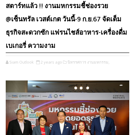
สตาร์ทแล้ว !! งานมหกรรมชี้ช่องรวย
@เซ็นทรัล เวสต์เกต วันนี้-9 ก.ย.67 จัดเต็ม
ธุรกิจสะดวกซัก แฟรนไชส์อาหาร-เครื่องดื่ม
เบเกอรี่ ความงาม
Siam Outlook
2 years ago
นิทรรศการ งานมหกรรม,