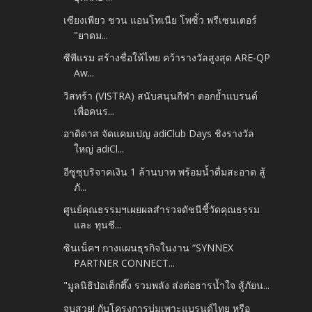
เซียงเพียว ชวน แอนโทเนีย โพซิ้ว พรีเซนเตอร์
"ยาดม...
ซีพีแรม สร้างชื่อให้ไทย คว้ารางวัลสูงสุด ARE-QP
Aw...
วิสทร้า (VISTRA) สนับสนุนกีฬา ตอกย้ำแบรนด์
เพื่อคนร...
อาดิดาส จัดแคมเปญ adiClub Days ชิงรางวัล
ใหญ่ adiCl...
อีซูซุบริจาคเงิน 1 ล้านบาท พร้อมน้ำดื่มสะอาด สู้
ภั...
ศูนย์คุณธรรมฯเผยผลสำรวจดัชนีชี้วัดคุณธรรม
และ ทุนชี...
ซินเน็คฯ กางแผนธุรกิจในงาน “SYNNEX
PARTNER CONNECT...
"มูลนิธิป่อเต็กตึ๊ง รวมพลัง ส่งต่อธารน้ำใจ สู้ภัยน...
จบสวย! กับโครงการบ่มเพาะแบรนด์ไทย หรือ