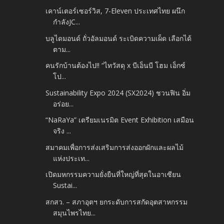
เคาน์เตอร์เซอร์วิส, 7-Eleven ประเทศไทย ผนึก
กำลังJC...
บลูไดมอนด์ ถั่วอัลมอนด์ ระเบิดความเผ็ด เลือกได้
ตาม...
คนรักบ้านต้องไป!! “ไทวัสดุ x บีเอ็นบี โฮม เอ็กซ์
โป...
Sustainability Expo 2024 (SX2024) ชวนฟิน อิ่ม
อร่อย...
“NaRaYa” เตรียมเนรมิต Event Exhibition เสมือน
จริง ...
สมาคมเพื่อการส่งเสริมการส่งออกผักและผลไม้
แห่งประเท...
เปิดมหกรรมความยั่งยืนที่ใหญ่ที่สุดในอาเซียน
Sustai...
สกสว. – สภาอุตฯ ยกระดับการสกัดอุตสาหกรรม
สมุนไพรไทย...