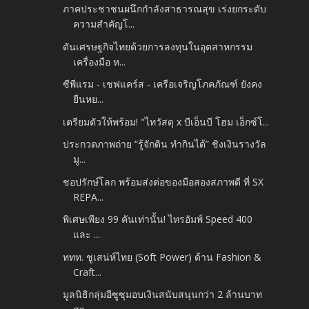
ภาคประชาชนผนึกกำลังสาธารณสุข เร่งยกระดับ
ความสำคัญโ...
ดันเศรษฐกิจไทยด้วยการลงทุนในอุตสาหกรรม
เครื่องมือ ห...
ซีพีแรม - เชฟแคร์ส - เครือเจริญโภคภัณฑ์ ยังคง
ยืนหย...
เตรียมตัวให้พร้อม! "ไทวัสดุ x บีเอ็นบี โฮม เอ็กซ์โ...
ประกวดภาพถ่าย “รู้จักดิน ทำกินได้” ชิงเงินรางวัล
มู...
ชอปรักษ์โลก พร้อมส่งต่อของมือสองสภาพดี ที่ SX
REPA...
พิเศษเพียง 99 คันเท่านั้น! ไทรอัมพ์ Speed 400
และ ...
ททท. ชูเสน่ห์ไทย (Soft Power) ด้าน Fashion &
Craft...
มูลนิธิกลุ่มอีซูซุมอบเงินสนับสนุนกว่า 2 ล้านบาท