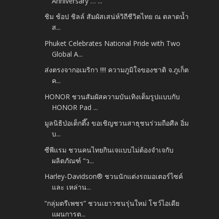
Anniversary … ...
ชิม ช้อป ชิลล์ สัมผัสเสน่ห์วิถีชีวิตไทย ณ ตลาดน้ำ
ส...
Phuket Celebrates National Pride with Two
Global A...
ส่งตรงจากอเมริกา !!!! ความภูมิใจของชาติ จ.ภูเก็ต
ค...
HONOR ชวนสัมผัสความบันเทิงเต็มรูปแบบกับ
HONOR Pad ...
มูลนิธิป่อเต็กตึ๊ง ขอเชิญชวนสาธุชนร่วมถือศีล อิ่ม
บ...
ซีพีแรม ชวนคนไทยกินเจแบบไม่ต้องจำเจกับ
ผลิตภัณฑ์ “ว...
Harley-Davidson® ชวนนักแต่งรถมอเตอร์ไซค์
และ เหล่าน...
“กลุ่มตรีเพชร” ชวนเยาวชนรุ่นใหม่ โชว์ไอเดีย
แผนการต...