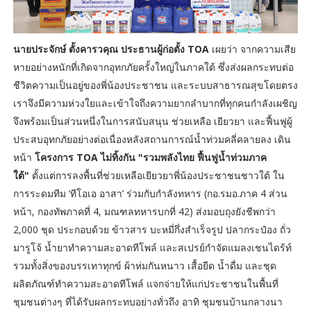
นายประจักษ์ ตั้งคารวคุณ ประธานผู้ก่อตั้ง TOA
เผยว่า จากความเสีย
หายอย่างหนักที่เกิดจากอุทกภัยครั้งใหญ่ในภาคใต้ ซึ่งส่งผลกระทบต่อ
ชีวิตความเป็นอยู่ของพี่น้องประชาชน และระบบสาธารณสุขโดยตรง
เราจึงมีความห่วงใยและเข้าใจถึงความยากลำบากที่ทุกคนกำลังเผชิญ
จึงพร้อมเป็นส่วนหนึ่งในการสนับสนุน ช่วยเหลือ เยียวยา และฟื้นฟูผู้
ประสบอุทกภัยอย่างต่อเนื่องหลังสถานการณ์น้ำท่วมคลี่คลายลง เดิน
หน้า
โครงการ TOA ไม่ทิ้งกัน "รวมพลังไทย ฟื้นฟูน้ำท่วมภาค
ใต้"
ตั้งแต่การลงพื้นที่ช่วยเหลือเยียวยาพี่น้องประชาชนชาวใต้ ใน
การระดมทีม ‘ทีโอเอ อาสา’ ร่วมกับกำลังทหาร (กอ.รมอ.ภาค 4 ส่วน
หน้า, กองทัพภาคที่ 4, มณฑลทหารบกที่ 42) ส่งมอบถุงยังชีพกว่า
2,000 ชุด ประกอบด้วย ข้าวสาร บะหมี่กึ่งสำเร็จรูป ปลากระป๋อง ถั่ว
มารูโจ้ น้ำยาทำความสะอาดทีโพล์ และสเปรย์กำจัดแมลงเชนไดร้ท์
รวมทั้งสิ่งของบรรเทาทุกข์ ผ้าห่มกันหนาว เสื้อยืด น้ำดื่ม และชุด
ผลิตภัณฑ์ทำความสะอาดทีโพล์ แจกจ่ายให้แก่ประชาชนในพื้นที่
ชุมชนต่างๆ ที่ได้รับผลกระทบอย่างทั่วถึง อาทิ ชุมชนบ้านกลางนา