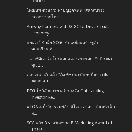
เป็นขาข...
ไทยเบฟ ชวนร่วมทำบุญอุดหนุน “สลากบำรุง
สภากาชาดไทย” ...
Amway Partners with SCGC to Drive Circular
Economy...
แอมเวย์ จับมือ SCGC ขับเคลื่อนเศรษฐกิจ
หมุนเวียน อั...
“แอลพีจีเอ” จัดโปรแอมฉลองครบรอบ 75 ปี ระดม
ทุน 2.5 ...
ตลาดแตกอีกแล้ว “อั้ม พัชราภา”แฮปปี้มาก เปิด
ตลาด“Au...
PTG โชว์ศักยภาพ คว้ารางวัล Outstanding
Investor Re...
#TOAไม่ทิ้งกัน รวมพลัง ‘ทีโอเอ อาสา’ เดินหน้าฟื้น
ฟ...
SCG คว้า 3 รางวัลจากเวที Marketing Award of
Thaila...