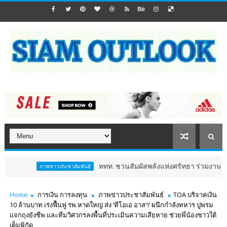
ททท. ชวนสัมผัสพลังแห่งศรัทธา ร่วมงาน "ห่มผ้าหลวงปู่ทว
ภาพข่าวประชาสัมพันธ์
Home
การเงิน การลงทุน
ภาพข่าวประชาสัมพันธ์
TOA บริจาคเงิน
10 ล้านบาท เร่งฟื้นฟู รพ.หาดใหญ่ ส่ง ‘ทีโอเอ อาสา’ ผนึกกำลังทหาร ปูพรม
แจกถุงยังชีพ และทีมวิศวกรลงพื้นที่ประเมินความเสียหาย ช่วยพี่น้องชาวใต้
เต็มพิกัด