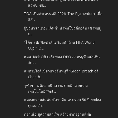
สวทช. ขับ...
TOA เปิดตัวเทรนด์สี 2026 ‘The Pigmentum’ เมื่อ
สีสั...
ผู้บริหาร “เดอะ เจ็นซ์” นำทัพโปรตีกอล์ฟ เข้าพบผู้
บ...
“โค้ก” เปิดฟีลซ่าส์ เตรียมนำถ้วย FIFA World
Cup™ O...
สคส. Kick Off เสริมพลัง DPO ภาครัฐทั่วแผ่นดิน
จัดเ...
ลมหายใจสีเขียวแห่งจันทบุรี “Green Breath of
Chanth...
จุฬาฯ – มหิดล ผนึกความร่วมมือถ่ายทอด
เทคโนโลยี “Ant...
ฉลองความสัมพันธ์ไทย-จีน ครบรอบ 50 ปี ยกย่อง
บุคคลสำ...
ตราเสือ ชูความสำเร็จ สร้างมาตรฐานฝีมือ