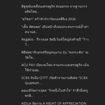
อีซูซุขับเคลื่อนเศรษฐกิจ ส่งออกรถ จากฐานการ
ผลิตไทย...
“สุวิชยา” คว้าทัวร์การ์ดแอลพีจีเอ 2026
“เติ้น ทัศนพล” เดินหน้าสั่งสมประสบการณ์ล้ำค่า
สนามส...
Regalos - รีกาลอส จัดอีเว้นท์ใหญ่ส่งท้ายปี “ว้าว
7...
พิธีพุทธาภิเษกเหรียญหนุมาน รุ่น "คงกระพัน" ณ
วัดให...
ACU PAY เปิดเกมใหม่ สวนกระแสเศรษฐกิจ เน้น
ใช้จ่ายอย...
SCBX จับมือ QTFT เปิดตัวรายงานพิเศษ “SCBX
Quantum ...
คอนเสิร์ตการกุศล "รักหนึ่งในหัวใจ" รำลึกถึงครู
พรพิ...
AESLA จัดงาน A NIGHT OF APPRECIATION