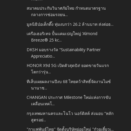
สมาคมประกันวินาศภัยไทย กำหนดมาตรฐาน
กลางการซ่อมรถยน...
มูลนิธิป่อเต็กตึ๊ง ทุ่มงบกว่า 26.2 ล้านบาท ส่งต่อธ...
เครือเฮอริเทจ ปั้นแคมเปญใหญ่ ‘Almond
Breeze® 25 kc...
DKSH มอบรางวัล “Sustainability Partner
Appreciatio...
HONOR X9d 5G เปิดตัวสุดปัง! ยอดขายวันแรก
โตกว่ารุ่น...
ทีเส็บเผยผลงานปีงบ 68 ไทยคว้าสิทธิ์จัดงานไมซ์
นานาช...
CHANGAN ประกาศ Milestone ใหม่แห่งการขับ
เคลื่อนเทคโ...
กรุงเทพมหานครและโนโว นอร์ดิสค์ ส่งมอบ “หลัก
สูตรอย่...
"กาแฟพันธุ์ไทย" จัดตั้งบริษัทย่อยใหม่ "ก๋วยเตี๋ยวเ...