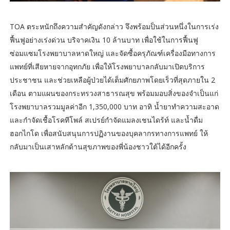
TOA ตระหนักถึงความสำคัญดังกล่าว จึงพร้อมป็นส่วนหนึ่งในการเร่ง
ฟื้นฟูอย่างเร่งด่วน บริจาคเงิน 10 ล้านบาท เพื่อใช้ในการฟื้นฟู
ซ่อมแซมโรงพยาบาลหาดใหญ่ และจัดซื้อครุภัณฑ์เครื่องมือทางการ
แพทย์ที่เสียหายจากอุทกภัย เพื่อให้โรงพยาบาลกลับมาเปิดบริการ
ประชาชน และช่วยเหลือผู้ป่วยได้เต็มศักยภาพโดยเร็วที่สุดภายใน 2
เดือน ตามแผนของกระทรวงสาธารณสุข พร้อมมอบสิ่งของจำเป็นแก่
โรงพยาบาลรวมมูลค่าอีก 1,350,000 บาท อาทิ น้ำยาทำความสะอาด
และกำจัดเชื้อโรคทีโพล์ สเปรย์กำจัดแมลงเชนไดร้ท์ และน้ำดื่ม
ฮอกไกโด เพื่อสนับสนุนการปฏิงานของบุคลากรทางการแพทย์ ให้
กลับมาเป็นเสาหลักด้านสุขภาพของพี่น้องชาวใต้ได้อีกครั้ง