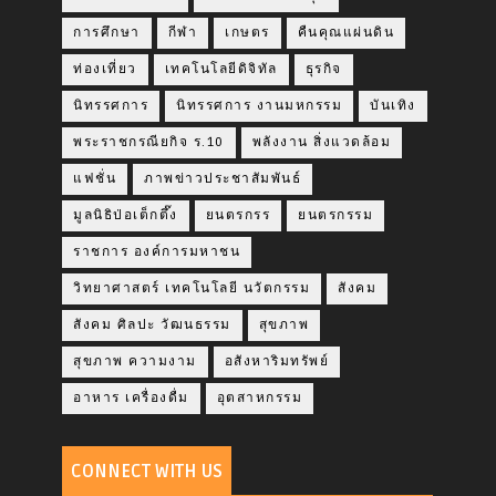
การศึกษา
กีฬา
เกษตร
คืนคุณแผ่นดิน
ท่องเที่ยว
เทคโนโลยีดิจิทัล
ธุรกิจ
นิทรรศการ
นิทรรศการ งานมหกรรม
บันเทิง
พระราชกรณียกิจ ร.10
พลังงาน สิ่งแวดล้อม
แฟชั่น
ภาพข่าวประชาสัมพันธ์
มูลนิธิป่อเต็กตึ๊ง
ยนตรกรร
ยนตรกรรม
ราชการ องค์การมหาชน
วิทยาศาสตร์ เทคโนโลยี นวัตกรรม
สังคม
สังคม ศิลปะ วัฒนธรรม
สุขภาพ
สุขภาพ ความงาม
อสังหาริมทรัพย์
อาหาร เครื่องดื่ม
อุตสาหกรรม
CONNECT WITH US