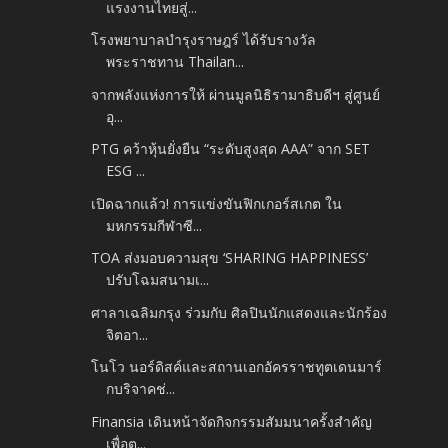
แรงงานไทยสู่...
โรงพยาบาลบำรุงราษฎร์ ได้รับรางวัล
พระราชทาน Thailan...
จากพลังแห่งการให้ ผ่านมูลนิธิรามาธิบดีฯ สู่ศูนย์
อุ...
PTG คว้าหุ้นยั่งยืน “ระดับสูงสุด AAA” จาก SET
ESG ...
เปิดฉากแล้ว! การแข่งขันฟิกเกอร์สเกต ใน
มหกรรมกีฬาซี...
TOA ส่งมอบความสุข ‘SHARING HAPPINESS’
ปรับโฉมสนามเ...
ศาลาเฉลิมกรุง ร่วมกับ ศิลปินนักแสดงและนักร้อง
จิตอา...
โนโว นอร์ดิสค์และสถานเอกอัครราชทูตเดนมาร์
กบริจาคช่...
Finansia เดินหน้าจัดกิจกรรมสัมมนาครั้งสำคัญ
เพื่อต...