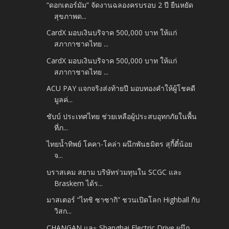
“ดอกเตอร์มัม” จัดงานฉลองครบรอบ 2 ปี ยืนหยัด
สุขภาพด...
CardX มอบเงินบริจาค 500,000 บาท ให้แก่
สภากาชาดไทย ...
CardX มอบเงินบริจาค 500,000 บาท ให้แก่
สภากาชาดไทย ...
ACU PAY แจกจริงส่งท้ายปี มอบทองคำให้ผู้โชคดี
มูลค่...
ชับบ์ ประเทศไทย ช่วยเหลือผู้ประสบอุทกภัยในพื้น
ที่ภ...
ไทยน้ำทิพย์ โคคา-โคล่า ผนึกพันธมิตร สุกี้ตี๋น้อย
จ...
บราสเคม สยาม บริษัทร่วมทุนใน SCGC และ
Braskem ได้ร...
มาสเตอร์ “ไทชิ ซาซากิ” ชวนเปิดโลก Highball กับ
วิสก...
CHANGAN และ Shanghai Electric Drive ผนึก