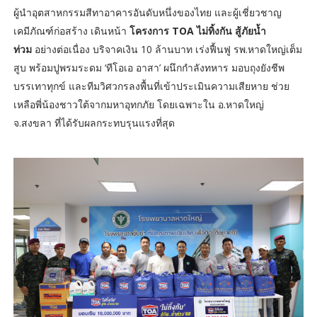
ผู้นำอุตสาหกรรมสีทาอาคารอันดับหนึ่งของไทย และผู้เชี่ยวชาญ
เคมีภัณฑ์ก่อสร้าง เดินหน้า
โครงการ TOA ไม่ทิ้งกัน สู้ภัยน้ำ
ท่วม
อย่างต่อเนื่อง บริจาคเงิน 10 ล้านบาท เร่งฟื้นฟู รพ.หาดใหญ่เต็ม
สูบ พร้อมปูพรมระดม ‘ทีโอเอ อาสา’ ผนึกกำลังทหาร มอบถุงยังชีพ
บรรเทาทุกข์ และทีมวิศวกรลงพื้นที่เข้าประเมินความเสียหาย ช่วย
เหลือพี่น้องชาวใต้จากมหาอุทกภัย โดยเฉพาะใน อ.หาดใหญ่
จ.สงขลา ที่ได้รับผลกระทบรุนแรงที่สุด