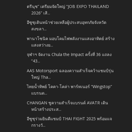
ตรีนุช” เตรียมจัดใหญ่ “JOB EXPO THAILAND
2026” เสิ...
อีซูซุเดินหน้าช่วยเหลือผู้ประสบอุทกภัยจังหวัด
สงขลา...
พานาโซนิค มอบโคมไฟพลังงานแสงอาทิตย์ สร้าง
แสงสว่างย...
จุฬาฯ จัดงาน Chula the Impact ครั้งที่ 36 แถลง
“43...
AAS Motorsport ฉลองความสำเร็จคว้าแชมป์รุ่น
ใหญ่ Tha...
ไทยน้ำทิพย์ โคคา-โคล่า พาร์ทเนอร์ “Wingstop”
แบรนด...
CHANGAN ชูความสำเร็จแบรนด์ AVATR เดิน
หน้าสร้างประส...
อีซูซุร่วมยินดีแชมป์ THAI FIGHT 2025 พร้อมแจ
กรางวั...