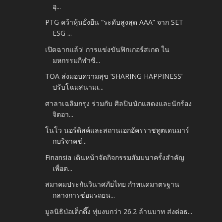
อุ...
PTG คว้าหุ้นยั่งยืน “ระดับสูงสุด AAA” จาก SET
ESG ...
เปิดฉากแล้ว! การแข่งขันฟิกเกอร์สเกต ใน
มหกรรมกีฬาซี...
TOA ส่งมอบความสุข ‘SHARING HAPPINESS’
ปรับโฉมสนามเ...
ศาลาเฉลิมกรุง ร่วมกับ ศิลปินนักแสดงและนักร้อง
จิตอา...
โนโว นอร์ดิสค์และสถานเอกอัครราชทูตเดนมาร์
กบริจาคช่...
Finansia เดินหน้าจัดกิจกรรมสัมมนาครั้งสำคัญ
เพื่อต...
สมาคมประกันวินาศภัยไทย กำหนดมาตรฐาน
กลางการซ่อมรถยน...
มูลนิธิป่อเต็กตึ๊ง ทุ่มงบกว่า 26.2 ล้านบาท ส่งต่อธ...