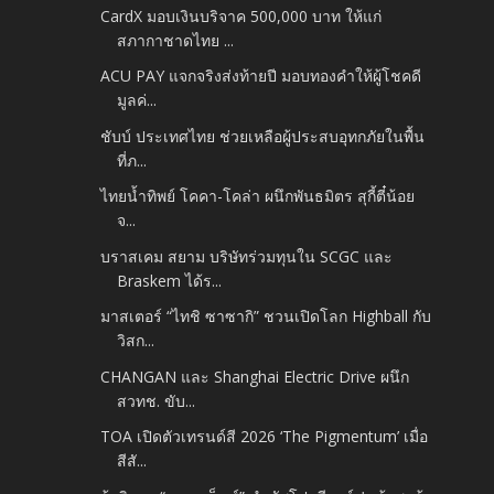
CardX มอบเงินบริจาค 500,000 บาท ให้แก่
สภากาชาดไทย ...
ACU PAY แจกจริงส่งท้ายปี มอบทองคำให้ผู้โชคดี
มูลค่...
ชับบ์ ประเทศไทย ช่วยเหลือผู้ประสบอุทกภัยในพื้น
ที่ภ...
ไทยน้ำทิพย์ โคคา-โคล่า ผนึกพันธมิตร สุกี้ตี๋น้อย
จ...
บราสเคม สยาม บริษัทร่วมทุนใน SCGC และ
Braskem ได้ร...
มาสเตอร์ “ไทชิ ซาซากิ” ชวนเปิดโลก Highball กับ
วิสก...
CHANGAN และ Shanghai Electric Drive ผนึก
สวทช. ขับ...
TOA เปิดตัวเทรนด์สี 2026 ‘The Pigmentum’ เมื่อ
สีสั...