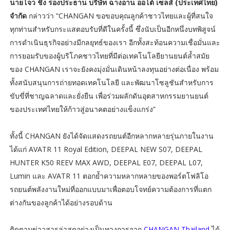
นายโจว ชิง รองประธาน บริษัท ฉางอาน ออโต้ เซลส์ (ประเทศไทย)
จำกัด
กล่าวว่า “CHANGAN ขอขอบคุณลูกค้าชาวไทยและผู้ที่สนใจ
ทุกท่านสำหรับกระแสตอบรับที่ดีในครั้งนี้ ซึ่งนับเป็นอีกหนึ่งบทพิสูจน์
การดำเนินธุรกิจอย่างมีกลยุทธ์ของเรา อีกทั้งสะท้อนความเชื่อมั่นและ
การยอมรับของผู้บริโภคชาวไทยที่มีต่อเทคโนโลยียานยนต์ล้ำสมัย
ของ CHANGAN เราจะยังคงมุ่งมั่นเดินหน้าลงทุนอย่างต่อเนื่อง พร้อม
ทั้งสนับสนุนการถ่ายทอดเทคโนโลยี และพัฒนาโซลูชันสำหรับการ
ขับขี่ที่ชาญฉลาดและยั่งยืน เพื่อร่วมผลักดันอุตสาหกรรมยานยนต์
ของประเทศไทยให้ก้าวสู่อนาคตอย่างแข็งแกร่ง”
ทั้งนี้ CHANGAN ยังได้จัดแสดงรถยนต์อีกหลากหลายรุ่นภายในงาน
ได้แก่ AVATR 11 Royal Edition, DEEPAL NEW S07, DEEPAL
HUNTER K50 REEV MAX AWD, DEEPAL E07, DEEPAL L07,
Lumin และ AVATR 11 ตอกย้ำความหลากหลายของพอร์ตโฟลิโอ
รถยนต์พลังงานใหม่ที่ออกแบบมาเพื่อตอบโจทย์ความต้องการที่แตก
ต่างกันของลูกค้าได้อย่างรอบด้าน
ติดตามข่าวสารล่าสุดอย่างเป็นทางการจาก
CHANGAN Thailand
ได้