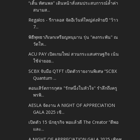
“เติ้น ทัศนพล” เดินหน้าสั่งสมประสบการณ์ล้ำค่า
สนามส...
Regalos - รีกาลอส จัดอีเว้นท์ใหญ่ส่งท้ายปี “ว้าว
7...
พิธีพุทธาภิเษกเหรียญหนุมาน รุ่น "คงกระพัน" ณ
วัดให...
ACU PAY เปิดเกมใหม่ สวนกระแสเศรษฐกิจ เน้น
ใช้จ่ายอย...
SCBX จับมือ QTFT เปิดตัวรายงานพิเศษ “SCBX
Quantum ...
คอนเสิร์ตการกุศล "รักหนึ่งในหัวใจ" รำลึกถึงครู
พรพิ...
AESLA จัดงาน A NIGHT OF APPRECIATION
GALA 2025 เชิ...
เปิดตัว 15 นักธุรกิจ พอแล้วดี The Creator ”ดีพอ
และ...
A NIGHT OF APPRECIATION GALA 2025 เชิดชู