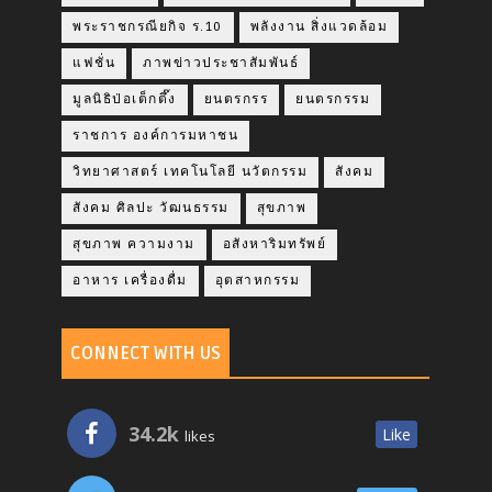
พระราชกรณียกิจ ร.10
พลังงาน สิ่งแวดล้อม
แฟชั่น
ภาพข่าวประชาสัมพันธ์
มูลนิธิป่อเต็กตึ๊ง
ยนตรกรร
ยนตรกรรม
ราชการ องค์การมหาชน
วิทยาศาสตร์ เทคโนโลยี นวัตกรรม
สังคม
สังคม ศิลปะ วัฒนธรรม
สุขภาพ
สุขภาพ ความงาม
อสังหาริมทรัพย์
อาหาร เครื่องดื่ม
อุตสาหกรรม
CONNECT WITH US
34.2k
Like
likes