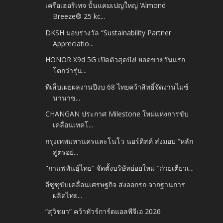
เครือเฮอริเทจ ปั้นแคมเปญใหญ่ ‘Almond
Breeze® 25 kc...
DKSH มอบรางวัล “Sustainability Partner
Appreciatio...
HONOR X9d 5G เปิดตัวสุดปัง! ยอดขายวันแรก
โตกว่ารุ่น...
ทีเส็บเผยผลงานปีงบ 68 ไทยคว้าสิทธิ์จัดงานไมซ์
นานาช...
CHANGAN ประกาศ Milestone ใหม่แห่งการขับ
เคลื่อนเทคโ...
กรุงเทพมหานครและโนโว นอร์ดิสค์ ส่งมอบ “หลัก
สูตรอย่...
"กาแฟพันธุ์ไทย" จัดตั้งบริษัทย่อยใหม่ "ก๋วยเตี๋ยวเ...
อีซูซุขับเคลื่อนเศรษฐกิจ ส่งออกรถ จากฐานการ
ผลิตไทย...
“สุวิชยา” คว้าทัวร์การ์ดแอลพีจีเอ 2026