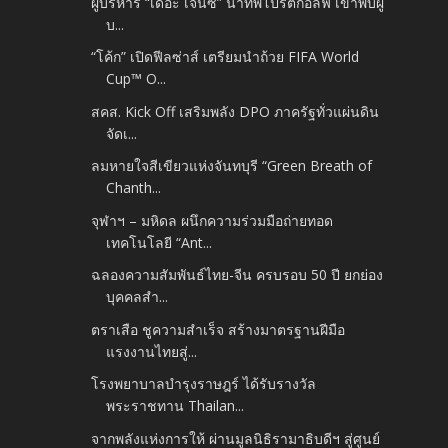
ผู้บริหาร “เดอะ เจ็นซ์” นำทัพโปรตีกอล์ฟ เข้าพบผู้
บ...
“โค้ก” เปิดฟีลซ่าส์ เตรียมนำถ้วย FIFA World
Cup™ O...
สคส. Kick Off เสริมพลัง DPO ภาครัฐทั่วแผ่นดิน
จัดเ...
ลมหายใจสีเขียวแห่งจันทบุรี “Green Breath of
Chanth...
จุฬาฯ – มหิดล ผนึกความร่วมมือถ่ายทอด
เทคโนโลยี “Ant...
ฉลองความสัมพันธ์ไทย-จีน ครบรอบ 50 ปี ยกย่อง
บุคคลสำ...
ตราเสือ ชูความสำเร็จ สร้างมาตรฐานฝีมือ
แรงงานไทยสู่...
โรงพยาบาลบำรุงราษฎร์ ได้รับรางวัล
พระราชทาน Thailan...
จากพลังแห่งการให้ ผ่านมูลนิธิรามาธิบดีฯ สู่ศูนย์