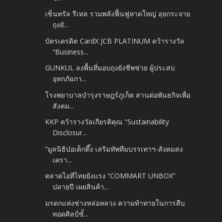
เซ็นทรัล รีเทล รวมพลังฟื้นฟูหาดใหญ่ ลุยกระจาย
ถุงยั...
บัตรเครดิต CardX JCB PLATINUM คว้ารางวัล
“Business...
GUNKUL ลงพื้นที่มอบถุงยังชีพช่วย ผู้ประสบ
อุทกภัยภา...
โรงพยาบาลบำรุงราษฎร์ภูเก็ต สานต่อพันธกิจเพื่อ
สังคม...
KKP คว้ารางวัลเกียรติคุณ "Sustainability
Disclosur...
“มูลนิธิป่อเต็กตึ๊ง เสริมทัพทีมบรรเทาฯ-สังคมสง
เครา...
ตลาดไอทีไทยยังแรง “COMMART UNBOX”
ปลายปี เผยสินค้า...
มรดกแห่งช่างหล่อหลวง ความท้าทายในการสืบ
ทอดศิลป์ชั้...