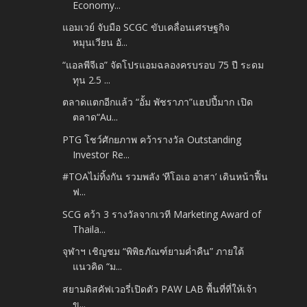
Economy...
แอมเวย์ จับมือ SCGC ขับเคลื่อนเศรษฐกิจ
หมุนเวียน อั...
“แอลพีจีเอ” จัดโปรแอมฉลองครบรอบ 75 ปี ระดม
ทุน 2.5 ...
ตลาดแตกอีกแล้ว “อั้ม พัชราภา”แฮปปี้มาก เปิด
ตลาด“Au...
PTG โชว์ศักยภาพ คว้ารางวัล Outstanding
Investor Re...
#TOAไม่ทิ้งกัน รวมพลัง ‘ทีโอเอ อาสา’ เดินหน้าฟื้น
ฟ...
SCG คว้า 3 รางวัลจากเวที Marketing Award of
Thaila...
จุฬาฯ เชิญชม “พิพิธภัณฑ์ยามค่ำคืน” ภายใต้
แนวคิด “ม...
สยามดิสคัฟเวอรี่เปิดตัว PAW LAB พื้นที่ที่ให้เจ้า
ข...