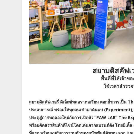
สยามดิสคัฟเว
พื้นที่ที่ให้เจ้
ใช้เวลาสำรวจ
สยามดิสคัฟเวอรี่ ดิเอ็กซ์พลอราทอเรี่ยม ตอกย้ำการเป็น
ประสบการณ์ พร้อมให้ทุกคนเข้ามาค้นพบ (Experiment), สร
ประตูสู่การทดลองใหม่กับการเปิดตัว “PAW LAB” The Expl
พร้อมคัดสรรสินค้าดีไซน์โดดเด่นจากแบรนด์ดัง โดยมีเติ้ล – 
ที่แรก พร้อมพบกับการรวมตัวของสุนัขพันธุ์ดัชชุน จาก Do