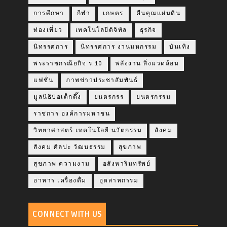
การศึกษา
กีฬา
เกษตร
คืนคุณแผ่นดิน
ท่องเที่ยว
เทคโนโลยีดิจิทัล
ธุรกิจ
นิทรรศการ
นิทรรศการ งานมหกรรม
บันเทิง
พระราชกรณียกิจ ร.10
พลังงาน สิ่งแวดล้อม
แฟชั่น
ภาพข่าวประชาสัมพันธ์
มูลนิธิป่อเต็กตึ๊ง
ยนตรกรร
ยนตรกรรม
ราชการ องค์การมหาชน
วิทยาศาสตร์ เทคโนโลยี นวัตกรรม
สังคม
สังคม ศิลปะ วัฒนธรรม
สุขภาพ
สุขภาพ ความงาม
อสังหาริมทรัพย์
อาหาร เครื่องดื่ม
อุตสาหกรรม
CONNECT WITH US