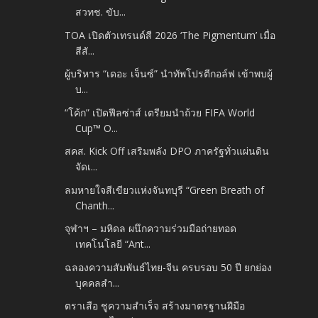
สวทช. ขับ...
TOA เปิดตัวเทรนด์สี 2026 ‘The Pigmentum’ เมื่อ
สีสั...
ผู้บริหาร “เดอะ เจ็นซ์” นำทัพโปรตีกอล์ฟ เข้าพบผู้
บ...
“โค้ก” เปิดฟีลซ่าส์ เตรียมนำถ้วย FIFA World
Cup™ O...
สคส. Kick Off เสริมพลัง DPO ภาครัฐทั่วแผ่นดิน
จัดเ...
ลมหายใจสีเขียวแห่งจันทบุรี “Green Breath of
Chanth...
จุฬาฯ – มหิดล ผนึกความร่วมมือถ่ายทอด
เทคโนโลยี “Ant...
ฉลองความสัมพันธ์ไทย-จีน ครบรอบ 50 ปี ยกย่อง
บุคคลสำ...
ตราเสือ ชูความสำเร็จ สร้างมาตรฐานฝีมือ