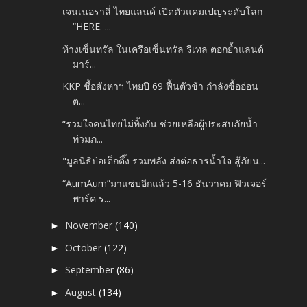
เจนเนอราลี่ ไทยแลนด์ เปิดตัวแคมเปญระดับโลก
“HERE. ...
ห้างเซ็นทรัล ในเครือเซ็นทรัล รีเทล ตอกย้ำแลนด์
มาร์...
KKP ชี้อสังหาฯ ไทยปี 69 ฟื้นตัวช้า กำลังซื้ออ่อน
ต...
“รวมใจคนไทยไม่ทิ้งกัน ช่วยเหลือผู้ประสบภัยน้ำ
ท่วมภ...
"มูลนิธิป่อเต็กตึ๊ง รวมพลัง ส่งต่อธารน้ำใจ สู้ภัยน...
“AumAum”มาแซ่บอีกแล้ว 5-16 ธันวาคม ฟิวเจอร์
พาร์ค ร...
November
(140)
►
October
(122)
►
September
(86)
►
August
(134)
►