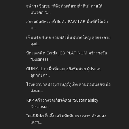
จุฬาฯ เชิญชม “พิพิธภัณฑ์ยามค่ำคืน” ภายใต้
แนวคิด “ม...
สยามดิสคัฟเวอรี่เปิดตัว PAW LAB พื้นที่ที่ให้เจ้า
ข...
เซ็นทรัล รีเทล รวมพลังฟื้นฟูหาดใหญ่ ลุยกระจาย
ถุงยั...
บัตรเครดิต CardX JCB PLATINUM คว้ารางวัล
“Business...
GUNKUL ลงพื้นที่มอบถุงยังชีพช่วย ผู้ประสบ
อุทกภัยภา...
โรงพยาบาลบำรุงราษฎร์ภูเก็ต สานต่อพันธกิจเพื่อ
สังคม...
KKP คว้ารางวัลเกียรติคุณ "Sustainability
Disclosur...
“มูลนิธิป่อเต็กตึ๊ง เสริมทัพทีมบรรเทาฯ-สังคมสง
เครา...