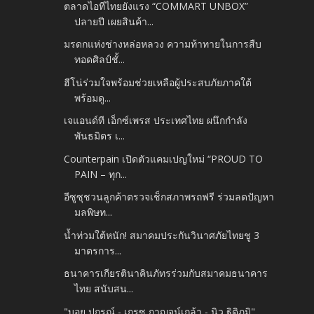
ตลาดไอทีไทยยังแรง “COMMART UNBOX”
ปลายปี เผยสินค้า...
มรดกแห่งช่างหล่อหลวง ความท้าทายในการสืบ
ทอดศิลป์ชั้...
ฮีโน่ร่วมใจพร้อมช่วยเหลือผู้ประสบภัยภาคใต้
พร้อมดู...
เจแอนด์ที เอ็กซ์เพรส ประเทศไทย ผนึกกำลัง
พันธมิตร เ...
Counterpain เปิดตัวแคมเปญใหม่ “PROUD TO
PAIN – ทุก...
อีซูซุชวนลูกค้าตรวจเช็กสภาพรถฟรี ร่วมลดปัญหา
มลพิษท...
น้ำท่วมใต้หนัก! สมาคมประกันวินาศภัยไทยชู 3
มาตรการ...
ธนาคารเกียรตินาคินภัทรร่วมกับสมาคมธนาคาร
ไทย สนับสน...
"บอย ปกรณ์ - เกรซ กาญจน์เกล้า - นิว ฐิติภูมิ"