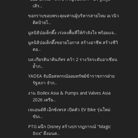
เสิร...
ขอกราบขอบพระคุณท่านผู้บริหารสายไหม อเวนิว
ติดป้ายไ...
มูลนิธิป่อเต็กตึ๊ง เร่งลงพื้นที่ให้กำลังใจ พร้อมแจ...
มูลนิธิป่อเต็กตึ๊งขยายโอกาส สร้างอาชีพ สร้างชีวิ
ตอ...
บล.เกียรตินาคินภัทร คว้า 2 รางวัลระดับอาเซียน
ย้ำภ...
YADEA จับมือสหกรณ์ออมทรัพย์ข้าราชการฝ่าย
รัฐสภา จำก...
งาน Boilex Asia & Pumps and Valves Asia
2026 เตรีย...
เจแอนด์ที เอ็กซ์เพรส เปิดตัว EV Bike รุ่นใหม่
ขับเ...
PTG ผนึก Disney สร้างปรากฏการณ์ “Magic
Box” ดึงมนต...