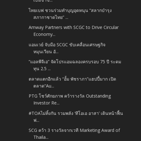
ไทยเบฟ ชวนร่วมทำบุญอุดหนุน “สลากบำรุง
สภากาชาดไทย” ...
Amway Partners with SCGC to Drive Circular
Economy...
แอมเวย์ จับมือ SCGC ขับเคลื่อนเศรษฐกิจ
หมุนเวียน อั...
“แอลพีจีเอ” จัดโปรแอมฉลองครบรอบ 75 ปี ระดม
ทุน 2.5 ...
ตลาดแตกอีกแล้ว “อั้ม พัชราภา”แฮปปี้มาก เปิด
ตลาด“Au...
PTG โชว์ศักยภาพ คว้ารางวัล Outstanding
Investor Re...
#TOAไม่ทิ้งกัน รวมพลัง ‘ทีโอเอ อาสา’ เดินหน้าฟื้น
ฟ...
SCG คว้า 3 รางวัลจากเวที Marketing Award of
Thaila...