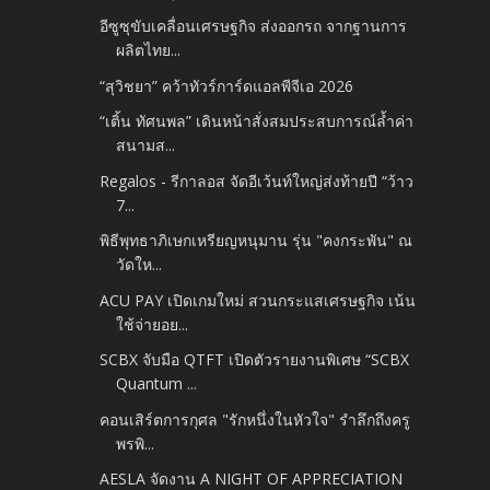
อีซูซุขับเคลื่อนเศรษฐกิจ ส่งออกรถ จากฐานการ
ผลิตไทย...
“สุวิชยา” คว้าทัวร์การ์ดแอลพีจีเอ 2026
“เติ้น ทัศนพล” เดินหน้าสั่งสมประสบการณ์ล้ำค่า
สนามส...
Regalos - รีกาลอส จัดอีเว้นท์ใหญ่ส่งท้ายปี “ว้าว
7...
พิธีพุทธาภิเษกเหรียญหนุมาน รุ่น "คงกระพัน" ณ
วัดให...
ACU PAY เปิดเกมใหม่ สวนกระแสเศรษฐกิจ เน้น
ใช้จ่ายอย...
SCBX จับมือ QTFT เปิดตัวรายงานพิเศษ “SCBX
Quantum ...
คอนเสิร์ตการกุศล "รักหนึ่งในหัวใจ" รำลึกถึงครู
พรพิ...
AESLA จัดงาน A NIGHT OF APPRECIATION