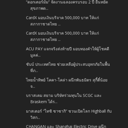
“ดอกเตอร์มัม” จัดงานฉลองครบรอบ 2 ปี ยืนหยัด
สุขภาพด...
CardX มอบเงินบริจาค 500,000 บาท ให้แก่
สภากาชาดไทย ...
CardX มอบเงินบริจาค 500,000 บาท ให้แก่
สภากาชาดไทย ...
ACU PAY แจกจริงส่งท้ายปี มอบทองคำให้ผู้โชคดี
มูลค่...
ชับบ์ ประเทศไทย ช่วยเหลือผู้ประสบอุทกภัยในพื้น
ที่ภ...
ไทยน้ำทิพย์ โคคา-โคล่า ผนึกพันธมิตร สุกี้ตี๋น้อย
จ...
บราสเคม สยาม บริษัทร่วมทุนใน SCGC และ
Braskem ได้ร...
มาสเตอร์ “ไทชิ ซาซากิ” ชวนเปิดโลก Highball กับ
วิสก...
CHANGAN และ Shanghai Electric Drive ผนึก