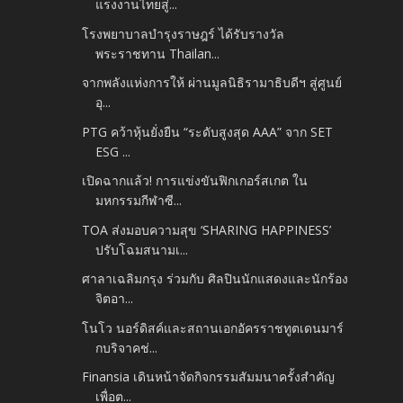
แรงงานไทยสู่...
โรงพยาบาลบำรุงราษฎร์ ได้รับรางวัล
พระราชทาน Thailan...
จากพลังแห่งการให้ ผ่านมูลนิธิรามาธิบดีฯ สู่ศูนย์
อุ...
PTG คว้าหุ้นยั่งยืน “ระดับสูงสุด AAA” จาก SET
ESG ...
เปิดฉากแล้ว! การแข่งขันฟิกเกอร์สเกต ใน
มหกรรมกีฬาซี...
TOA ส่งมอบความสุข ‘SHARING HAPPINESS’
ปรับโฉมสนามเ...
ศาลาเฉลิมกรุง ร่วมกับ ศิลปินนักแสดงและนักร้อง
จิตอา...
โนโว นอร์ดิสค์และสถานเอกอัครราชทูตเดนมาร์
กบริจาคช่...
Finansia เดินหน้าจัดกิจกรรมสัมมนาครั้งสำคัญ
เพื่อต...