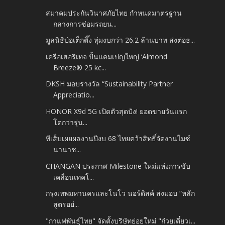
สมาคมประกันวินาศภัยไทย กำหนดมาตรฐาน
กลางการซ่อมรถยน...
มูลนิธิป่อเต็กตึ๊ง ทุ่มงบกว่า 26.2 ล้านบาท ส่งต่อธ...
เครือเฮอริเทจ ปั้นแคมเปญใหญ่ ‘Almond
Breeze® 25 kc...
DKSH มอบรางวัล “Sustainability Partner
Appreciatio...
HONOR X9d 5G เปิดตัวสุดปัง! ยอดขายวันแรก
โตกว่ารุ่น...
ทีเส็บเผยผลงานปีงบ 68 ไทยคว้าสิทธิ์จัดงานไมซ์
นานาช...
CHANGAN ประกาศ Milestone ใหม่แห่งการขับ
เคลื่อนเทคโ...
กรุงเทพมหานครและโนโว นอร์ดิสค์ ส่งมอบ “หลัก
สูตรอย่...
"กาแฟพันธุ์ไทย" จัดตั้งบริษัทย่อยใหม่ "ก๋วยเตี๋ยวเ...