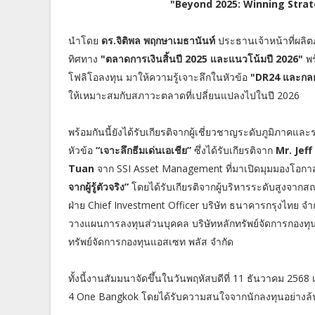
"Beyond 2025: Winning Stra
นำโดย
ดร.จิติพล พฤกษาเมธานันท์
ประธานเจ้าหน้าที่ผลิตภ
ทิศทาง
"ตลาดการเงินสิ้นปี 2025 และแนวโน้มปี 2026"
พร
โฟลิโอลงทุน มาให้ความรู้เจาะลึกในหัวข้อ
"DR24 และกลยุ
ให้เหมาะสมกับสภาวะตลาดที่เปลี่ยนแปลงไปในปี 2026
พร้อมกันนี้ยังได้รับเกียรติจากผู้เชี่ยวชาญระดับภูมิภาค
หัวข้อ
“เจาะลึกธีมเด่นเอเชีย”
ซึ่งได้รับเกียรติจาก
Mr. Jef
Tuan
จาก SSI Asset Management ที่มาเปิดมุมมองโอก
จากผู้รู้ตัวจริง”
โดยได้รับเกียรติจากผู้บริหารระดับสูงจากส
ฝ่าย Chief Investment Officer บริษัท ธนาคารกรุงไทย จ
วางแผนการลงทุนส่วนบุคคล บริษัทหลักทรัพย์จัดการกองทุ
ทรัพย์จัดการกองทุนแอสเซท พลัส จำกัด
ทั้งนี้งานสัมมนาจัดขึ้นในวันพฤหัสบดีที่ 11 ธันวาคม 2568
4 One Bangkok โดยได้รับความสนใจจากนักลงทุนอย่างล