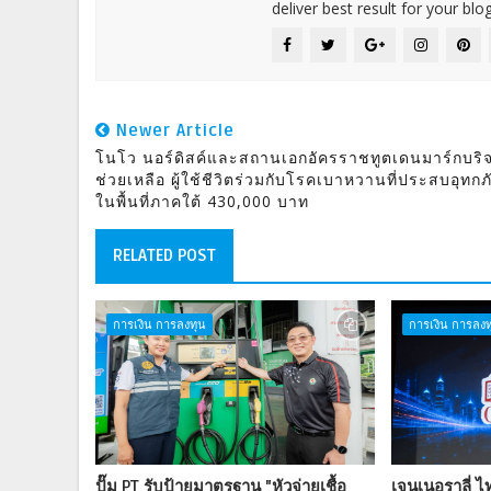
deliver best result for your blog
Newer Article
โนโว นอร์ดิสค์และสถานเอกอัครราชทูตเดนมาร์กบริ
ช่วยเหลือ ผู้ใช้ชีวิตร่วมกับโรคเบาหวานที่ประสบอุทกภ
ในพื้นที่ภาคใต้ 430,000 บาท
RELATED POST
การเงิน การลงทุน
การเงิน การลงท
ปั๊ม PT รับป้ายมาตรฐาน "หัวจ่ายเชื้อ
เจนเนอราลี่ 