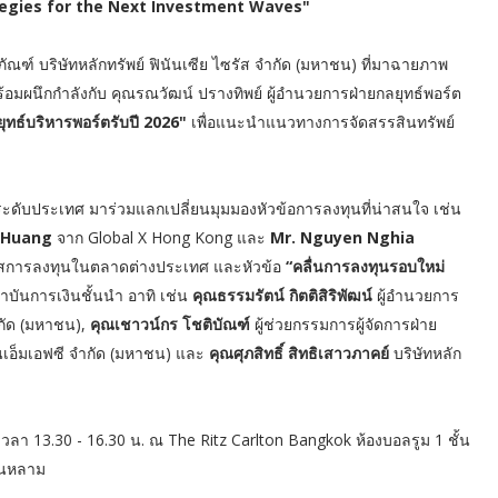
tegies for the Next Investment Waves"
ัณฑ์ บริษัทหลักทรัพย์ ฟินันเซีย ไซรัส จำกัด (มหาชน) ที่มาฉายภาพ
้อมผนึกกำลังกับ คุณรณวัฒน์ ปรางทิพย์ ผู้อำนวยการฝ่ายกลยุทธ์พอร์ต
ทธ์บริหารพอร์ตรับปี 2026"
เพื่อแนะนำแนวทางการจัดสรรสินทรัพย์
และระดับประเทศ มาร่วมแลกเปลี่ยนมุมมองหัวข้อการลงทุนที่น่าสนใจ เช่น
f Huang
จาก Global X Hong Kong และ
Mr. Nguyen Nghia
าสการลงทุนในตลาดต่างประเทศ และหัวข้อ
“คลื่นการลงทุนรอบใหม่
ถาบันการเงินชั้นนำ อาทิ เช่น
คุณธรรมรัตน์ กิตติสิริพัฒน์
ผู้อำนวยการ
ำกัด (มหาชน),
คุณเชาวน์กร โชติบัณฑ์
ผู้ช่วยกรรมการผู้จัดการฝ่าย
นเอ็มเอฟซี จำกัด (มหาชน) และ
คุณศุภสิทธิ์ สิทธิเสาวภาคย์
บริษัทหลัก
 เวลา 13.30 - 16.30 น. ณ The Ritz Carlton Bangkok ห้องบอลรูม 1 ชั้น
้นหลาม