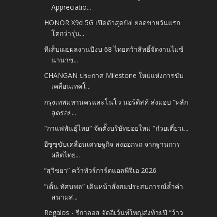
Appreciatio...
HONOR X9d 5G เปิดตัวสุดปัง! ยอดขายวันแรก
โตกว่ารุ่น...
ทีเส็บเผยผลงานปีงบ 68 ไทยคว้าสิทธิ์จัดงานไมซ์
นานาช...
CHANGAN ประกาศ Milestone ใหม่แห่งการขับ
เคลื่อนเทคโ...
กรุงเทพมหานครและโนโว นอร์ดิสค์ ส่งมอบ “หลัก
สูตรอย่...
"กาแฟพันธุ์ไทย" จัดตั้งบริษัทย่อยใหม่ "ก๋วยเตี๋ยวเ...
อีซูซุขับเคลื่อนเศรษฐกิจ ส่งออกรถ จากฐานการ
ผลิตไทย...
“สุวิชยา” คว้าทัวร์การ์ดแอลพีจีเอ 2026
“เติ้น ทัศนพล” เดินหน้าสั่งสมประสบการณ์ล้ำค่า
สนามส...
Regalos - รีกาลอส จัดอีเว้นท์ใหญ่ส่งท้ายปี “ว้าว