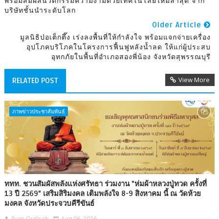
พร้อมสัมผัสนวัตกรรมความงามด้วยเทคโนโลยีใหม่ล่าสุด จาก
บริษัทชั้นนำระดับโลก
Older Article
มูลนิธิป่อเต็กตึ๊ง เร่งลงพื้นที่ให้กำลังใจ พร้อมแจกจ่ายเครื่อง
อุปโภคบริโภคในโครงการฟื้นฟูหลังน้ำลด ให้แก่ผู้ประสบ
อุทกภัยในพื้นที่อำเภอสองพี่น้อง จังหวัดสุพรรณบุรี
View More
RELATED POST
ภาพข่าวประชาสัมพันธ์
ททท. ชวนสัมผัสพลังแห่งศรัทธา ร่วมงาน "ห่มผ้าหลวงปู่ทวด ครั้งที่
13 ปี 2569" เสริมสิริมงคล เติมพลังใจ 8-9 สิงหาคม นี้ ณ วัดห้วย
มงคล จังหวัดประจวบคีรีขันธ์
Siam Outlook
Aug 06, 2026