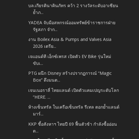
บล.เกียรตินาคินภัทร คว้า 2 รางวัลระดับอาเซียน
ย้ำภ...
YADEA จับมือสหกรณ์ออมทรัพย์ข้าราชการฝ่าย
รัฐสภา จำก...
งาน Boilex Asia & Pumps and Valves Asia
2026 เตรีย...
เจแอนด์ที เอ็กซ์เพรส เปิดตัว EV Bike รุ่นใหม่
ขับเ...
PTG ผนึก Disney สร้างปรากฏการณ์ “Magic
Box” ดึงมนต...
เจนเนอราลี่ ไทยแลนด์ เปิดตัวแคมเปญระดับโลก
“HERE. ...
ห้างเซ็นทรัล ในเครือเซ็นทรัล รีเทล ตอกย้ำแลนด์
มาร์...
KKP ชี้อสังหาฯ ไทยปี 69 ฟื้นตัวช้า กำลังซื้ออ่อน
ต...