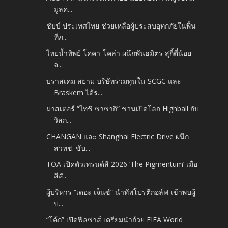
มูลค่...
ชับบ์ ประเทศไทย ช่วยเหลือผู้ประสบอุทกภัยในพื้น
ที่ภ...
ไทยน้ำทิพย์ โคคา-โคล่า ผนึกพันธมิตร สุกี้ตี๋น้อย
จ...
บราสเคม สยาม บริษัทร่วมทุนใน SCGC และ
Braskem ได้ร...
มาสเตอร์ “ไทชิ ซาซากิ” ชวนเปิดโลก Highball กับ
วิสก...
CHANGAN และ Shanghai Electric Drive ผนึก
สวทช. ขับ...
TOA เปิดตัวเทรนด์สี 2026 ‘The Pigmentum’ เมื่อ
สีสั...
ผู้บริหาร “เดอะ เจ็นซ์” นำทัพโปรตีกอล์ฟ เข้าพบผู้
บ...
“โค้ก” เปิดฟีลซ่าส์ เตรียมนำถ้วย FIFA World