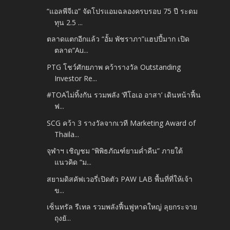
“แอลพีจีเอ” จัดโปรแอมฉลองครบรอบ 75 ปี ระดม
ทุน 2.5 ...
ตลาดแตกอีกแล้ว “อั้ม พัชราภา”แฮปปี้มาก เปิด
ตลาด“Au...
PTG โชว์ศักยภาพ คว้ารางวัล Outstanding
Investor Re...
#TOAไม่ทิ้งกัน รวมพลัง ‘ทีโอเอ อาสา’ เดินหน้าฟื้น
ฟ...
SCG คว้า 3 รางวัลจากเวที Marketing Award of
Thaila...
จุฬาฯ เชิญชม “พิพิธภัณฑ์ยามค่ำคืน” ภายใต้
แนวคิด “ม...
สยามดิสคัฟเวอรี่เปิดตัว PAW LAB พื้นที่ที่ให้เจ้า
ข...
เซ็นทรัล รีเทล รวมพลังฟื้นฟูหาดใหญ่ ลุยกระจาย
ถุงยั...