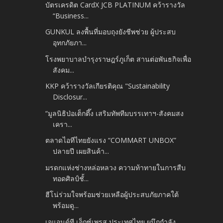
บัตรเครดิต CardX JCB PLATINUM คว้ารางวัล
“Business...
GUNKUL ลงพื้นที่มอบถุงยังชีพช่วย ผู้ประสบ
อุทกภัยภา...
โรงพยาบาลบำรุงราษฎร์ภูเก็ต สานต่อพันธกิจเพื่อ
สังคม...
KKP คว้ารางวัลเกียรติคุณ "Sustainability
Disclosur...
“มูลนิธิป่อเต็กตึ๊ง เสริมทัพทีมบรรเทาฯ-สังคมสง
เครา...
ตลาดไอทีไทยยังแรง “COMMART UNBOX”
ปลายปี เผยสินค้า...
มรดกแห่งช่างหล่อหลวง ความท้าทายในการสืบ
ทอดศิลป์ชั้...
ฮีโน่ร่วมใจพร้อมช่วยเหลือผู้ประสบภัยภาคใต้
พร้อมดู...
เจแอนด์ที เอ็กซ์เพรส ประเทศไทย ผนึกกำลัง