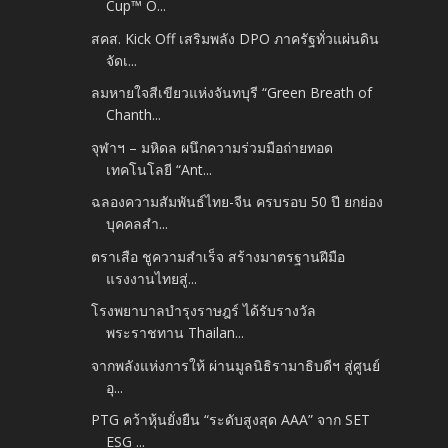
Cup™ O...
สคส. Kick Off เสริมพลัง DPO ภาครัฐทั่วแผ่นดิน
จัดเ...
ลมหายใจสีเขียวแห่งจันทบุรี “Green Breath of
Chanth...
จุฬาฯ – มหิดล ผนึกความร่วมมือถ่ายทอด
เทคโนโลยี “Ant...
ฉลองความสัมพันธ์ไทย-จีน ครบรอบ 50 ปี ยกย่อง
บุคคลสำ...
ตราเสือ ชูความสำเร็จ สร้างมาตรฐานฝีมือ
แรงงานไทยสู่...
โรงพยาบาลบำรุงราษฎร์ ได้รับรางวัล
พระราชทาน Thailan...
จากพลังแห่งการให้ ผ่านมูลนิธิรามาธิบดีฯ สู่ศูนย์
อุ...
PTG คว้าหุ้นยั่งยืน “ระดับสูงสุด AAA” จาก SET
ESG ...