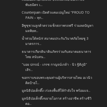
พันธมิตร เ...
Counterpain เปิดตัวแคมเปญใหม่ “PROUD TO
PAIN – ทุก...
อีซูซุชวนลูกค้าตรวจเช็กสภาพรถฟรี ร่วมลดปัญหา
มลพิษท...
น้ำท่วมใต้หนัก! สมาคมประกันวินาศภัยไทยชู 3
มาตรการ...
ธนาคารเกียรตินาคินภัทรร่วมกับสมาคมธนาคาร
ไทย สนับสน...
"บอย ปกรณ์ - เกรซ กาญจน์เกล้า - นิว ฐิติภูมิ"
เสิร...
ขอกราบขอบพระคุณท่านผู้บริหารสายไหม อเวนิว
ติดป้ายไ...
มูลนิธิป่อเต็กตึ๊ง เร่งลงพื้นที่ให้กำลังใจ พร้อมแจ...
มูลนิธิป่อเต็กตึ๊งขยายโอกาส สร้างอาชีพ สร้างชีวิ
ตอ...