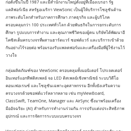
ก่อตั้งขึ้นในปี 1987 และมีสำนักงานใหญ่ตั้งอยู่ที่เมืองเบรอา รัฐ
แคลิฟอร์เนีย สหรัฐอเมริกา ViewSonic เป็นผู้ให้บริการโซลูชันด้าน
ภาพระดับโลกสำหรับภาคการศึกษา ภาคธุรกิจ และผู้บริโภค
ครอบคลุมกว่า 100 ประเทศทั่วโลก ด้วยพันธกิจในการยกระดับการ
ศึกษา รูปแบบการทำงาน และคุณภาพชีวิตของผู้คน บริษัทได้พัฒนาอี
โคซิสเต็มครบวงจรที่ผสานฮาร์ดแวร์ ซอฟต์แวร์ และบริการเข้าด้วย
กันอย่างไร้รอยต่อ พร้อมรองรับแพลตฟอร์มและเครื่องมือที่ผู้ใช้งานไว้
วางใจ
กลุ่มผลิตภัณฑ์ของ ViewSonic ครอบคลุมทั้งมอนิเตอร์ โปรเจคเตอร์
อินเทอร์แอกทีฟดิสเพลย์ จอ LED ดิสเพลย์เชิงพาณิชย์ ระบบวิดีโอ
คอนเฟอเรนซ์ และโซลูชันเฉพาะอุตสาหกรรม อีกทั้งยังเสริมความ
ครบวงจรด้วยซอฟต์แวร์หลากหลาย เช่น myViewBoard,
ClassSwift, TeamOne, Manager และ AirSync ซึ่งมาพร้อมเครื่อง
มืออัจฉริยะ (AI) สำหรับการทำงานร่วมกัน การปรับแต่งประสิทธิภาพ
อุปกรณ์ และการจัดการระบบแบบครบวงจร