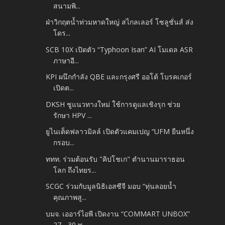
สนามพิ...
ฝ่าวิกฤตน้ำท่วมหาดใหญ่ สไกลเลอร์ โซลูชั่นส์ ส่ง
โดร...
SCB 10X เปิดตัว “Typhoon Isan” AI โมเดล ASR
ภาษาอี...
KPI ผนึกกำลัง QBE และกรุงศรี ออโต้ โบรคเกอร์
เปิดต...
DKSH ชูแนวทางใหม่ ใช้การดูแลเชิงรุก ช่วย
รักษา HPV ...
ยูไนเต็ดฟลาวมิลล์ เปิดตัวแคมเปญ “UFM ยืนหนึ่ง
กรอบ...
ททท. ร่วมต้อนรับ "คิปโชเก" ตำนานมาราธอน
โลก ถึงไทยร...
SCGC ร่วมกับมูลนิธิเอสซีจี มอบ “ทุ่นลอยน้ำ
คุณภาพสู...
บมจ. เออาร์ไอพี เปิดงาน “COMMART UNBOX”
27 - 30 พ....