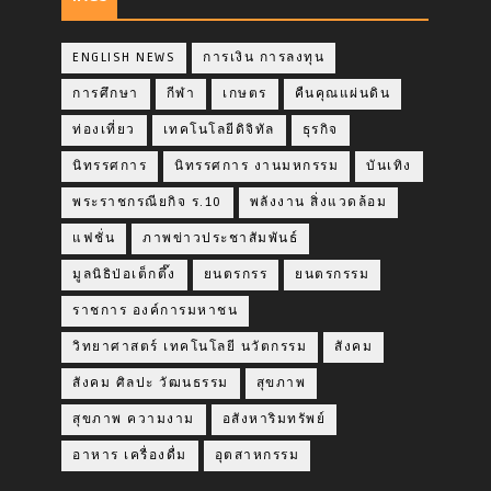
ENGLISH NEWS
การเงิน การลงทุน
การศึกษา
กีฬา
เกษตร
คืนคุณแผ่นดิน
ท่องเที่ยว
เทคโนโลยีดิจิทัล
ธุรกิจ
นิทรรศการ
นิทรรศการ งานมหกรรม
บันเทิง
พระราชกรณียกิจ ร.10
พลังงาน สิ่งแวดล้อม
แฟชั่น
ภาพข่าวประชาสัมพันธ์
มูลนิธิป่อเต็กตึ๊ง
ยนตรกรร
ยนตรกรรม
ราชการ องค์การมหาชน
วิทยาศาสตร์ เทคโนโลยี นวัตกรรม
สังคม
สังคม ศิลปะ วัฒนธรรม
สุขภาพ
สุขภาพ ความงาม
อสังหาริมทรัพย์
อาหาร เครื่องดื่ม
อุตสาหกรรม