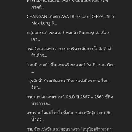
PTG มอบน้ำมันเชื้อเพลิง 3 หมื่นลิตรให้กองทัพ
ภาคที่...
CHANGAN เปิดตัว AVATR 07 และ DEEPAL S05
Max Long R...
กลุ่มแกรนด์ เซนเตอร์ พอยต์ เดินเกมรุกต่อเนื่อง
เจา...
วช. จัดแถลงข่าว “ระบบบริหารจัดการโลจิสติกส์
สินค้าจ...
“เจมมี่ เจมส์” ขึ้นแท่นพรีเซนเตอร์ 'รสดี' ชวน Gen
...
“สุรศักดิ์” ร่วมเปิดงาน “ปีทองแห่งมิตรภาพ ไทย–
จีน”...
วช. แถลงผลพยากรณ์ R&D ปี 2567 – 2568 ชี้ทิศ
ทางการล...
งานรวมใจคนไทยไม่ทิ้งกัน ช่วยเหลือผู้ประสบภัย
น้ำท่ว...
วช. จัดแข่งขันและมอบรางวัล “หนูน้อยจ้าวเวหา