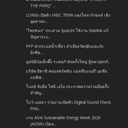
THE PARQ” ...
LONGi เปิดตัว HIBC 700W แผงโซลาร์เซลล์ เชิง
อุตสาหก...
“ไชยชนก” ประสาน SpaceX ใช้งาน Starlink แก้
ปัญหาระบ...
PFP ฝ่ากระแสน้ำเชี่ยว ลำเลียงวัตถุดิบและถัง
ยังชีพ ...
มูลนิธิป่อเต็กตึ๊ง ระดมกำลังครั้งใหญ่ สู้มหาอุทกภั...
บริษัท ฮิตาชิ คอนสตรัคชัน แมชชีนเนอรี เอเชีย
แปซิฟ...
โบลท์ จับมือ โพนี เอไอ ประกาศความร่วมมือครั้ง
สำคัญ...
โบว์-เมลดา ร่วมงานเปิดตัว Digital Sound Check
Pres...
งาน ASIA Sustainable Energy Week 2026
(ASEW) เปิดจ...