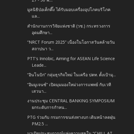
มูลนิธิป่อเต็กตึ๊ง ได้รับมอบเครื่องอุปโภคบริโภค
แล...
สำนักงานการวิจัยแห่งชาติ (วช.) กระทรวงการ
อุดมศึกษา...
“NRCT Forum 2025” เนื่องในโอกาสวันคล้ายวัน
สถาปนา ว...
PTT's Innobic, Aiming for ASEAN Life Science
Leade...
“อินโนบิก” กลุ่มธุรกิจใหม่ ในเครือ ปตท. ตั้งเป้ามุ...
“อิมมูเจนซ์” เปิดมุมมองใหม่วงการแพทย์ กับเวที
เสวนา...
งานประชุม CENTRAL BANKING SYMPOSIUM
ยกระดับการกำหน...
PTG ร่วมกับ กรมการขนส่งทางบก เดินหน้าลดฝุ่น
PM2.5 ...
มาเปิดประสบการณ์แห่งความสุขใน “CHILL AT