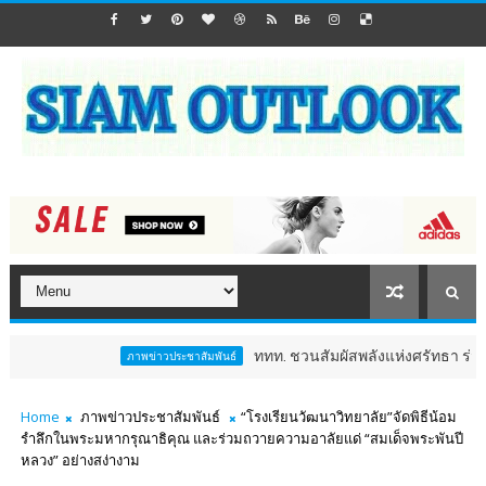
ททท. ชวนสัมผัสพลังแห่งศรัทธา ร่วมงาน "ห่มผ้าหลว
ภาพข่าวประชาสัมพันธ์
Home
ภาพข่าวประชาสัมพันธ์
“โรงเรียนวัฒนาวิทยาลัย”จัดพิธีน้อม
รำลึกในพระมหากรุณาธิคุณ และร่วมถวายความอาลัยแด่ “สมเด็จพระพันปี
หลวง” อย่างสง่างาม