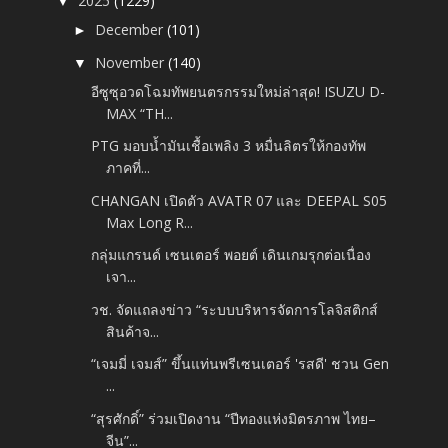
2025
(1229)
▼
December
(101)
►
November
(140)
▼
อีซูซุอวดโฉมทัพยนตรกรรมใหม่ล่าสุด! ISUZU D-
MAX “TH...
PTG มอบน้ำมันเชื้อเพลิง 3 หมื่นลิตรให้กองทัพ
ภาคที่...
CHANGAN เปิดตัว AVATR 07 และ DEEPAL S05
Max Long R...
กลุ่มแกรนด์ เซนเตอร์ พอยต์ เดินเกมรุกต่อเนื่อง
เจา...
วช. จัดแถลงข่าว “ระบบบริหารจัดการโลจิสติกส์
สินค้าจ...
“เจมมี่ เจมส์” ขึ้นแท่นพรีเซนเตอร์ 'รสดี' ชวน Gen
...
“สุรศักดิ์” ร่วมเปิดงาน “ปีทองแห่งมิตรภาพ ไทย–
จีน”...