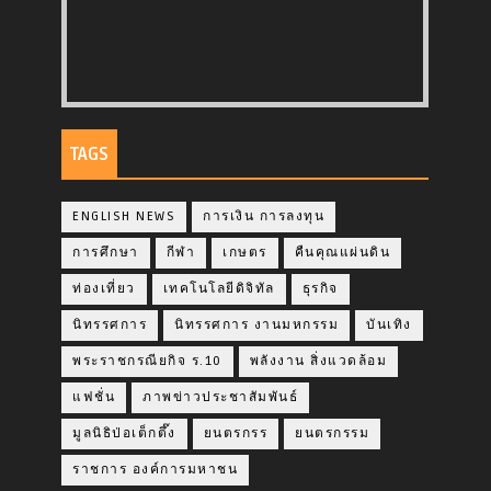
TAGS
ENGLISH NEWS
การเงิน การลงทุน
การศึกษา
กีฬา
เกษตร
คืนคุณแผ่นดิน
ท่องเที่ยว
เทคโนโลยีดิจิทัล
ธุรกิจ
นิทรรศการ
นิทรรศการ งานมหกรรม
บันเทิง
พระราชกรณียกิจ ร.10
พลังงาน สิ่งแวดล้อม
แฟชั่น
ภาพข่าวประชาสัมพันธ์
มูลนิธิป่อเต็กตึ๊ง
ยนตรกรร
ยนตรกรรม
ราชการ องค์การมหาชน