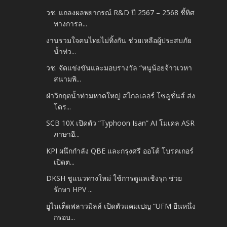
วช. แถลงผลพยากรณ์ R&D ปี 2567 – 2568 ชี้ทิศ
ทางการล...
งานรวมใจคนไทยไม่ทิ้งกัน ช่วยเหลือผู้ประสบภัย
น้ำท่ว...
วช. จัดแข่งขันและมอบรางวัล “หนูน้อยจ้าวเวหา
สนามพิ...
ฝ่าวิกฤตน้ำท่วมหาดใหญ่ สไกลเลอร์ โซลูชั่นส์ ส่ง
โดร...
SCB 10X เปิดตัว “Typhoon Isan” AI โมเดล ASR
ภาษาอี...
KPI ผนึกกำลัง QBE และกรุงศรี ออโต้ โบรคเกอร์
เปิดต...
DKSH ชูแนวทางใหม่ ใช้การดูแลเชิงรุก ช่วย
รักษา HPV ...
ยูไนเต็ดฟลาวมิลล์ เปิดตัวแคมเปญ “UFM ยืนหนึ่ง
กรอบ...