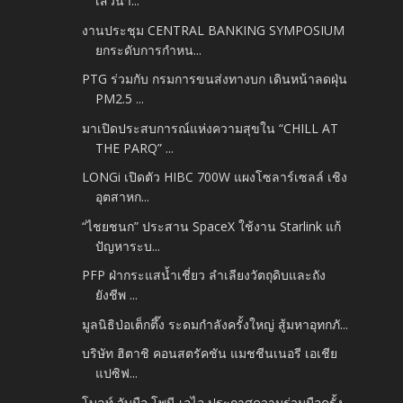
เสวนา...
งานประชุม CENTRAL BANKING SYMPOSIUM
ยกระดับการกำหน...
PTG ร่วมกับ กรมการขนส่งทางบก เดินหน้าลดฝุ่น
PM2.5 ...
มาเปิดประสบการณ์แห่งความสุขใน “CHILL AT
THE PARQ” ...
LONGi เปิดตัว HIBC 700W แผงโซลาร์เซลล์ เชิง
อุตสาหก...
“ไชยชนก” ประสาน SpaceX ใช้งาน Starlink แก้
ปัญหาระบ...
PFP ฝ่ากระแสน้ำเชี่ยว ลำเลียงวัตถุดิบและถัง
ยังชีพ ...
มูลนิธิป่อเต็กตึ๊ง ระดมกำลังครั้งใหญ่ สู้มหาอุทกภั...
บริษัท ฮิตาชิ คอนสตรัคชัน แมชชีนเนอรี เอเชีย
แปซิฟ...
โบลท์ จับมือ โพนี เอไอ ประกาศความร่วมมือครั้ง