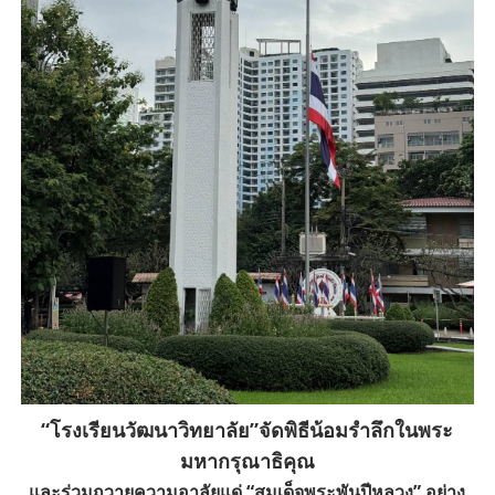
“โรงเรียนวัฒนาวิทยาลัย”จัดพิธีน้อมรำลึกในพระ
มหากรุณาธิคุณ
และร่วมถวายความอาลัยแด่ “สมเด็จพระพันปีหลวง” อย่าง