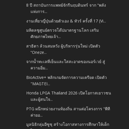
8 ปี สถาบันการแพทย์จักรีนฤบดินทร์ จาก “พลัง
แห่งการ...
งานเที่ยวญี่ปุ่นด้วยตัวเอง & ทัวร์ ครั้งที่ 17 (Vi...
มหิดลชูศูนย์ตรวจโด๊ปมาตรฐานโลก เสริม
ศักยภาพไทยเจ้า...
สาธิตา ล้วนสมหวัง ผู้บริหารรุ่นใหม่ เปิดตัว
“Oneze...
จากน้ำทะเลที่เย็นและใสสะอาดของนอร์เวย์ สู่
ความอิ่ม...
BioActive+ พลิกเกมจัดการความเครียด เปิดตัว
"MAGTEI...
Honda LPGA Thailand 2026 เปิดโอกาสเยาวชน
และผู้สนใจ...
PTG ผนึกหน่วยงานท้องถิ่น สานต่อโครงการ “พีที
ค่ายอ...
มูลนิธิกลุ่มอีซูซุ สร้างโอกาสทางการศึกษาให้เด็ก