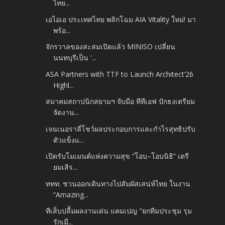
ไทย...
เอไอเอ ประเทศไทย พลิกโฉม AIA Vitality ใหม่! มา
พร้อ...
จักรวาลของสะสมเปิดแล้ว MINISO เปลี่ยน
นนทบุรีเป็น '...
ASA Partners with TTF to Launch Architect’26
Highl...
สมาคมสถาปนิกสยามฯ จับมือ ทีทีเอฟ ปักธงเตรียม
จัดงาน...
เจนเนอราลี่โชว์ผลประกอบการและกำไรสุทธิปรับ
ตัวแข็งแ...
เปิดรับโมเมนต์แห่งความสุข “โอบ–โอบนิธิ” เตรี
ยมเสิร...
ททท. ชวนออกเดินทางไปสัมผัสเสน่ห์ไทย ในงาน
“Amazing...
ทีเส็บปลื้มผลงานเด่น แคมเปญ "ยกทีมประชุม รุม
รักเมื...