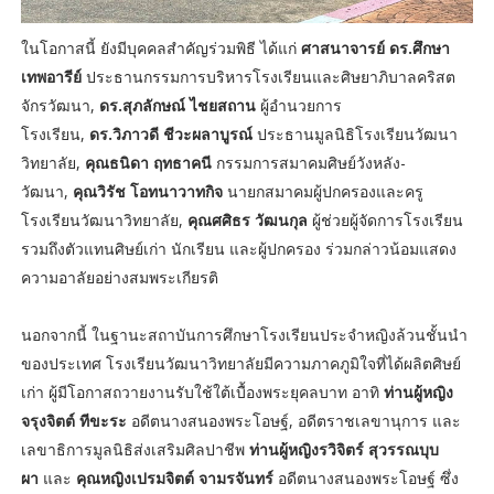
ในโอกาสนี้ ยังมีบุคคลสำคัญร่วมพิธี ได้แก่
ศาสนาจารย์ ดร.ศึกษา
เทพอารีย์
ประธานกรรมการบริหารโรงเรียนและศิษยาภิบาลคริสต
จักรวัฒนา,
ดร.สุภลักษณ์ ไชยสถาน
ผู้อำนวยการ
โรงเรียน,
ดร.วิภาวดี ชีวะผลาบูรณ์
ประธานมูลนิธิโรงเรียนวัฒนา
วิทยาลัย,
คุณธนิดา ฤทธาคนี
กรรมการสมาคมศิษย์วังหลัง-
วัฒนา,
คุณวิรัช โอทนาวาทกิจ
นายกสมาคมผู้ปกครองและครู
โรงเรียนวัฒนาวิทยาลัย,
คุณศศิธร วัฒนกุล
ผู้ช่วยผู้จัดการโรงเรียน
รวมถึงตัวแทนศิษย์เก่า นักเรียน และผู้ปกครอง ร่วมกล่าวน้อมแสดง
ความอาลัยอย่างสมพระเกียรติ
นอกจากนี้ ในฐานะสถาบันการศึกษาโรงเรียนประจำหญิงล้วนชั้นนำ
ของประเทศ โรงเรียนวัฒนาวิทยาลัยมีความภาคภูมิใจที่ได้ผลิตศิษย์
เก่า ผู้มีโอกาสถวายงานรับใช้ใต้เบื้องพระยุคลบาท อาทิ
ท่านผู้หญิง
จรุงจิตต์ ทีขะระ
อดีตนางสนองพระโอษฐ์, อดีตราชเลขานุการ และ
เลขาธิการมูลนิธิส่งเสริมศิลปาชีพ
ท่านผู้หญิงรวิจิตร์ สุวรรณบุบ
ผา
และ
คุณหญิงเปรมจิตต์ จามรจันทร์
อดีตนางสนองพระโอษฐ์ ซึ่ง