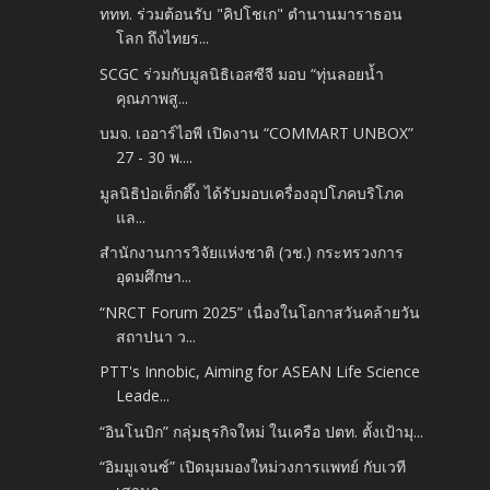
ททท. ร่วมต้อนรับ "คิปโชเก" ตำนานมาราธอน
โลก ถึงไทยร...
SCGC ร่วมกับมูลนิธิเอสซีจี มอบ “ทุ่นลอยน้ำ
คุณภาพสู...
บมจ. เออาร์ไอพี เปิดงาน “COMMART UNBOX”
27 - 30 พ....
มูลนิธิป่อเต็กตึ๊ง ได้รับมอบเครื่องอุปโภคบริโภค
แล...
สำนักงานการวิจัยแห่งชาติ (วช.) กระทรวงการ
อุดมศึกษา...
“NRCT Forum 2025” เนื่องในโอกาสวันคล้ายวัน
สถาปนา ว...
PTT's Innobic, Aiming for ASEAN Life Science
Leade...
“อินโนบิก” กลุ่มธุรกิจใหม่ ในเครือ ปตท. ตั้งเป้ามุ...
“อิมมูเจนซ์” เปิดมุมมองใหม่วงการแพทย์ กับเวที