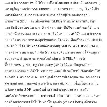
และนวัตกรรมแห่งชาติ ได้กล่าวถึง นโยบายการขับเคลื่อนประเทศสู่
เศรษฐกิจฐานนวัตกรรม (Innovation-Driven Economy) โดยมีเป้า
หมายคือยกระดับการพัฒนาประเทศ สร้างผู้ประกอบการฐาน
นวัตกรรม (IDE) และเพิ่มงบวิจัย (GERD) ผ่านมาตรการสนับสนุน
และสิทธิประโยชน์ทางภาษี รศ.ดร.นพพร ลีปรีชานนท์ รองผู้อำนวย
การสำนักงานคณะกรรมการส่งเสริมวิทยาศาสตร์วิจัยและนวัตกรรม
กล่าวถึง แนวทางการลงทุนวิจัยและนวัตกรรมเพื่อสร้างความเข้มแข็ง
และยั่งยืน โดยเน้นผลักดันผลงานวิจัยสู่ SME/STARTUP/SPIN-OFF
การสร้างระบบระบบนิเวศนวัตกรรม เปลี่ยนผ่านจากการให้ทุนสู่การ
ร่วมลงทุน ผ่านมาตรการ/กลไกสำคัญ อาทิ TRIUP การจัด
ตั้ง University Holding Company (UHC) ให้สถาบันอุดมศึกษา
สามารถนำผลงานวิจัยไปร่วมลงทุนและใช้ประโยชน์เชิงพาณิชย์ได้
อย่างมีประสิทธิภาพและ ดร.วิบูลย์ รักสาสน์เจริญผล รองเลขาธิการ
สภาอุตสาหกรรมแห่งประเทศไทย กล่าวถึง ความเชื่อมโยงระหว่าง
นวัตกรรมกับ GDP โดยเน้นย้ำความสำคัญของการยกระดับ
เทคโนโลยีจากระดับ "Incremental" เป็น "Disruptive" และกลยุทธ์
การฉีดนวัตกรรมเข้าไปในห่วงโซ่คุณค่า (Value Chain) เพื่อสร้าง