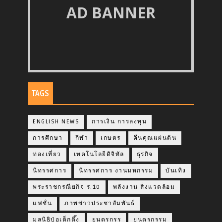
AD BANNER
TAGS
ENGLISH NEWS
การเงิน การลงทุน
การศึกษา
กีฬา
เกษตร
คืนคุณแผ่นดิน
ท่องเที่ยว
เทคโนโลยีดิจิทัล
ธุรกิจ
นิทรรศการ
นิทรรศการ งานมหกรรม
บันเทิง
พระราชกรณียกิจ ร.10
พลังงาน สิ่งแวดล้อม
แฟชั่น
ภาพข่าวประชาสัมพันธ์
มูลนิธิป่อเต็กตึ๊ง
ยนตรกรร
ยนตรกรรม