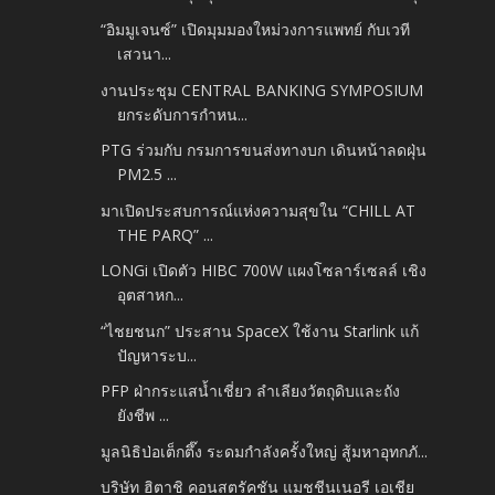
“อิมมูเจนซ์” เปิดมุมมองใหม่วงการแพทย์ กับเวที
เสวนา...
งานประชุม CENTRAL BANKING SYMPOSIUM
ยกระดับการกำหน...
PTG ร่วมกับ กรมการขนส่งทางบก เดินหน้าลดฝุ่น
PM2.5 ...
มาเปิดประสบการณ์แห่งความสุขใน “CHILL AT
THE PARQ” ...
LONGi เปิดตัว HIBC 700W แผงโซลาร์เซลล์ เชิง
อุตสาหก...
“ไชยชนก” ประสาน SpaceX ใช้งาน Starlink แก้
ปัญหาระบ...
PFP ฝ่ากระแสน้ำเชี่ยว ลำเลียงวัตถุดิบและถัง
ยังชีพ ...
มูลนิธิป่อเต็กตึ๊ง ระดมกำลังครั้งใหญ่ สู้มหาอุทกภั...
บริษัท ฮิตาชิ คอนสตรัคชัน แมชชีนเนอรี เอเชีย