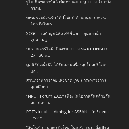
ยูไนเต็ดฟลาวมิลล์ เปิดตัวแคมเปญ “UFM ยืนหนึ่ง
กรอบ...
ททท. ร่วมต้อนรับ "คิปโชเก" ตำนานมาราธอน
โลก ถึงไทยร...
SCGC ร่วมกับมูลนิธิเอสซีจี มอบ “ทุ่นลอยน้ำ
คุณภาพสู...
บมจ. เออาร์ไอพี เปิดงาน “COMMART UNBOX”
27 - 30 พ....
มูลนิธิป่อเต็กตึ๊ง ได้รับมอบเครื่องอุปโภคบริโภค
แล...
สำนักงานการวิจัยแห่งชาติ (วช.) กระทรวงการ
อุดมศึกษา...
“NRCT Forum 2025” เนื่องในโอกาสวันคล้ายวัน
สถาปนา ว...
PTT's Innobic, Aiming for ASEAN Life Science
Leade...
“อินโนบิก” กลุ่มธุรกิจใหม่ ในเครือ ปตท. ตั้งเป้ามุ...