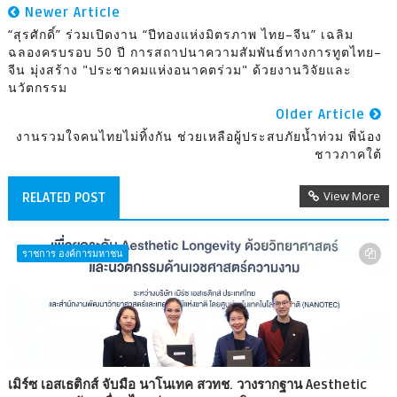
Newer Article
“สุรศักดิ์” ร่วมเปิดงาน “ปีทองแห่งมิตรภาพ ไทย–จีน” เฉลิม
ฉลองครบรอบ 50 ปี การสถาปนาความสัมพันธ์ทางการทูตไทย–
จีน มุ่งสร้าง "ประชาคมแห่งอนาคตร่วม" ด้วยงานวิจัยและ
นวัตกรรม
Older Article
งานรวมใจคนไทยไม่ทิ้งกัน ช่วยเหลือผู้ประสบภัยน้ำท่วม พี่น้อง
ชาวภาคใต้
View More
RELATED POST
ราชการ องค์การมหาชน
เมิร์ซ เอสเธติกส์ จับมือ นาโนเทค สวทช. วางรากฐาน Aesthetic