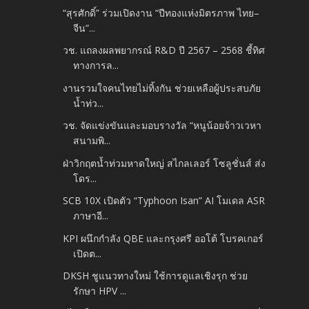
“สุรศักดิ์” ร่วมเปิดงาน “ปีทองแห่งมิตรภาพ ไทย–
จีน”...
วช. แถลงผลพยากรณ์ R&D ปี 2567 – 2568 ชี้ทิศ
ทางการล...
งานรวมใจคนไทยไม่ทิ้งกัน ช่วยเหลือผู้ประสบภัย
น้ำท่ว...
วช. จัดแข่งขันและมอบรางวัล “หนูน้อยจ้าวเวหา
สนามพิ...
ฝ่าวิกฤตน้ำท่วมหาดใหญ่ สไกลเลอร์ โซลูชั่นส์ ส่ง
โดร...
SCB 10X เปิดตัว “Typhoon Isan” AI โมเดล ASR
ภาษาอี...
KPI ผนึกกำลัง QBE และกรุงศรี ออโต้ โบรคเกอร์
เปิดต...
DKSH ชูแนวทางใหม่ ใช้การดูแลเชิงรุก ช่วย
รักษา HPV ...