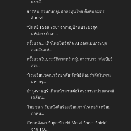
ตราสั...
ฮาริสัน ร่วมกับกลุ่มนักลงทุนไทย ดึงพันธมิตร
Aurevi...
“ปันหยี I Sea You” จากหมู่บ้านประมงสุด
มหัศจรรย์กลา...
ครั้งแรก… เด็กไทยโชว์สกิล AI ออกแบบกระปุก
ออมสินแห่...
ครั้งแรกในประวัติศาสตร์ กลุ่มคาราบาว “ส่งเบียร์
สดเ...
“โรงเรียนวัฒนาวิทยาลัย”จัดพิธีน้อมรำลึกในพระ
มหากรุ...
บำรุงราษฎร์ เดินหน้าสานต่อโครงการหน่วยแพทย์
เคลื่อน...
‘ไชยชนก’ รับหนังสือร้องเรียนจากไรเดอร์ เตรียม
ถกหน่...
‘สีทาหลังคา SuperShield Metal Sheet Shield’
จาก TO...