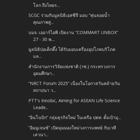
โลก ถึงไทยร...
SCGC ร่วมกับมูลนิธิเอสซีจี มอบ “ทุ่นลอยน้ำ
คุณภาพสู...
บมจ. เออาร์ไอพี เปิดงาน “COMMART UNBOX”
27 - 30 พ....
มูลนิธิป่อเต็กตึ๊ง ได้รับมอบเครื่องอุปโภคบริโภค
แล...
สำนักงานการวิจัยแห่งชาติ (วช.) กระทรวงการ
อุดมศึกษา...
“NRCT Forum 2025” เนื่องในโอกาสวันคล้ายวัน
สถาปนา ว...
PTT's Innobic, Aiming for ASEAN Life Science
Leade...
“อินโนบิก” กลุ่มธุรกิจใหม่ ในเครือ ปตท. ตั้งเป้ามุ...
“อิมมูเจนซ์” เปิดมุมมองใหม่วงการแพทย์ กับเวที
เสวนา...