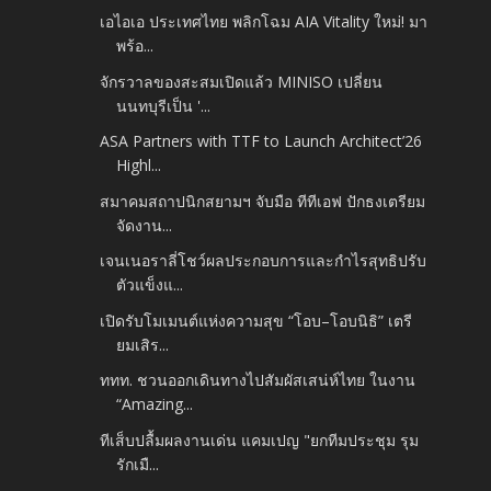
เอไอเอ ประเทศไทย พลิกโฉม AIA Vitality ใหม่! มา
พร้อ...
จักรวาลของสะสมเปิดแล้ว MINISO เปลี่ยน
นนทบุรีเป็น '...
ASA Partners with TTF to Launch Architect’26
Highl...
สมาคมสถาปนิกสยามฯ จับมือ ทีทีเอฟ ปักธงเตรียม
จัดงาน...
เจนเนอราลี่โชว์ผลประกอบการและกำไรสุทธิปรับ
ตัวแข็งแ...
เปิดรับโมเมนต์แห่งความสุข “โอบ–โอบนิธิ” เตรี
ยมเสิร...
ททท. ชวนออกเดินทางไปสัมผัสเสน่ห์ไทย ในงาน
“Amazing...
ทีเส็บปลื้มผลงานเด่น แคมเปญ "ยกทีมประชุม รุม
รักเมื...