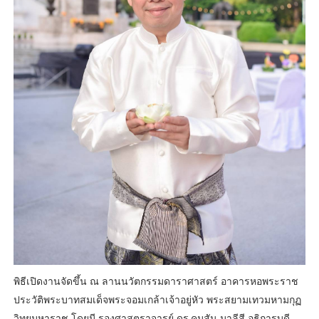
พิธีเปิดงานจัดขึ้น ณ ลานนวัตกรรมดาราศาสตร์ อาคารหอพระราช
ประวัติพระบาทสมเด็จพระจอมเกล้าเจ้าอยู่หัว พระสยามเทวมหามกุฏ
วิทยมหาราช โดยมี รองศาสตราจารย์ ดร.คมสัน มาลีสี อธิการบดี