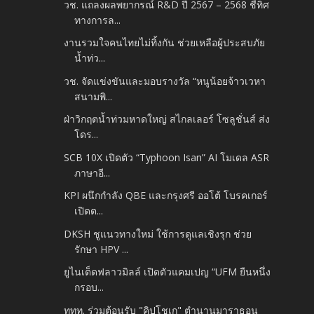
วช. แถลงผลพยากรณ์ R&D ปี 2567 – 2568 ชี้ทิศ
ทางการล...
งานรวมใจคนไทยไม่ทิ้งกัน ช่วยเหลือผู้ประสบภัย
น้ำท่ว...
วช. จัดแข่งขันและมอบรางวัล “หนูน้อยจ้าวเวหา
สนามพิ...
ฝ่าวิกฤตน้ำท่วมหาดใหญ่ สไกลเลอร์ โซลูชั่นส์ ส่ง
โดร...
SCB 10X เปิดตัว “Typhoon Isan” AI โมเดล ASR
ภาษาอี...
KPI ผนึกกำลัง QBE และกรุงศรี ออโต้ โบรคเกอร์
เปิดต...
DKSH ชูแนวทางใหม่ ใช้การดูแลเชิงรุก ช่วย
รักษา HPV ...
ยูไนเต็ดฟลาวมิลล์ เปิดตัวแคมเปญ “UFM ยืนหนึ่ง
กรอบ...
ททท. ร่วมต้อนรับ "คิปโชเก" ตำนานมาราธอน