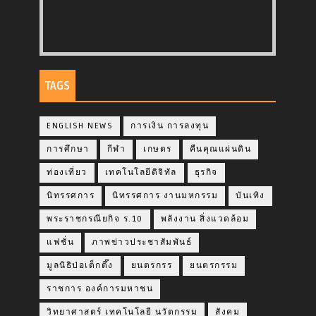
TAGS
ENGLISH NEWS
การเงิน การลงทุน
การศึกษา
กีฬา
เกษตร
คืนคุณแผ่นดิน
ท่องเที่ยว
เทคโนโลยีดิจิทัล
ธุรกิจ
นิทรรศการ
นิทรรศการ งานมหกรรม
บันเทิง
พระราชกรณียกิจ ร.10
พลังงาน สิ่งแวดล้อม
แฟชั่น
ภาพข่าวประชาสัมพันธ์
มูลนิธิป่อเต็กตึ๊ง
ยนตรกรร
ยนตรกรรม
ราชการ องค์การมหาชน
วิทยาศาสตร์ เทคโนโลยี นวัตกรรม
สังคม