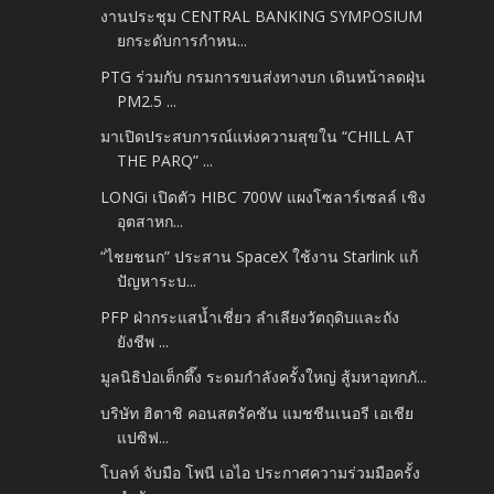
งานประชุม CENTRAL BANKING SYMPOSIUM
ยกระดับการกำหน...
PTG ร่วมกับ กรมการขนส่งทางบก เดินหน้าลดฝุ่น
PM2.5 ...
มาเปิดประสบการณ์แห่งความสุขใน “CHILL AT
THE PARQ” ...
LONGi เปิดตัว HIBC 700W แผงโซลาร์เซลล์ เชิง
อุตสาหก...
“ไชยชนก” ประสาน SpaceX ใช้งาน Starlink แก้
ปัญหาระบ...
PFP ฝ่ากระแสน้ำเชี่ยว ลำเลียงวัตถุดิบและถัง
ยังชีพ ...
มูลนิธิป่อเต็กตึ๊ง ระดมกำลังครั้งใหญ่ สู้มหาอุทกภั...
บริษัท ฮิตาชิ คอนสตรัคชัน แมชชีนเนอรี เอเชีย
แปซิฟ...
โบลท์ จับมือ โพนี เอไอ ประกาศความร่วมมือครั้ง