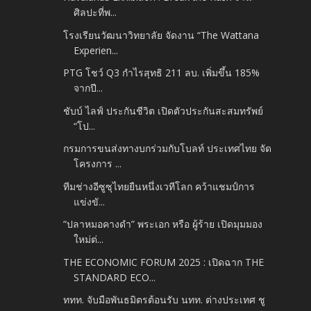
ศิลปะที่พ...
โรงเรียนวัฒนาวิทยาลัย จัดงาน “The Wattana
Experien...
PTG โชว์ Q3 กำไรสุทธิ 211 ลบ. เพิ่มขึ้น 185%
จากปี...
ชับบ์ ไลฟ์ ประกันชีวิต เปิดตัวประกันสะสมทรัพย์
“โป...
กรมการขนส่งทางบกร่วมกับโบลท์ ประเทศไทย จัด
โครงการ ...
ทีมช่างอีซูซุไทยยืนหนึ่งเวทีโลก คว้าแชมป์การ
แข่งขั...
“ปลาหมอคางดำ” พระเอก หรือ ผู้ร้าย เปิดมุมมอง
ใหม่ต่...
THE ECONOMIC FORUM 2025 : เปิดฉาก THE
STANDARD ECO...
ททท. จับมือพันธมิตรต้อนรับ นทท. ต่างประเทศ ชู