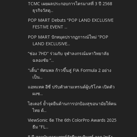
TCMC เผยผลประกอบการไตรมาสที่ 3 ปี 2568
ธุรกิจวัสดุ...
POP MART Debuts “POP LAND EXCLUSIVE
FESTIVE EVENT ...
POP MART ปักหมุดปรากฏการณ์ใหม่ “POP
LAND EXCLUSIVE...
“ช่อง 7HD” ร่วมกับ จุฬาลงกรณ์มหาวิทยาลัย
ฉลองชัย “...
"เติ้น" ทัศนพล ก้าวขึ้นสู่ FIA Formula 2 อย่าง
เป็น...
แอทแทค อีซี่ ปรับตัวตามเทรนด์ผู้บริโภค เปิดตัว
ผงซ...
ไฮเตอร์ ย้ำจุดยืนด้านการปกป้องสุขอนามัยให้คน
ไทย ด้...
ViewSonic จัด The 6th ColorPro Awards 2025
ธีม “FL...
8 ปี สถาบันการแพทย์จักรีนฤบดินทร์ จาก “พลัง