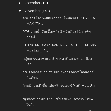
December
(101)
►
November
(140)
▼
อีซูซุอวดโฉมทัพยนตรกรรมใหม่ล่าสุด! ISUZU D-
MAX “TH...
PTG มอบน้ำมันเชื้อเพลิง 3 หมื่นลิตรให้กองทัพ
ภาคที่...
CHANGAN เปิดตัว AVATR 07 และ DEEPAL S05
Max Long R...
กลุ่มแกรนด์ เซนเตอร์ พอยต์ เดินเกมรุกต่อเนื่อง
เจา...
วช. จัดแถลงข่าว “ระบบบริหารจัดการโลจิสติกส์
สินค้าจ...
“เจมมี่ เจมส์” ขึ้นแท่นพรีเซนเตอร์ 'รสดี' ชวน Gen
...
“สุรศักดิ์” ร่วมเปิดงาน “ปีทองแห่งมิตรภาพ ไทย–
จีน”...