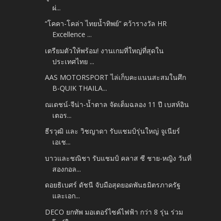
ผ่...
“โคคา-โคล่า ไทยน้ำทิพย์” คว้ารางวัล HR
Excellence ...
เตรียมตัวให้พร้อม! งานเกมที่ใหญ่ที่สุดใน
ประเทศไทย ...
AAS MOTORSPORT ไล่เก็บคะแนนสะสมในศึก
B-QUIK THAILA...
ณเดชน์-จีน่า-น้ำตาล จัดเต็มฉลอง 11 ปี เบสท์อิน
เตอร...
ธีรวุฒิ และ วิชญาดา รับแชมป์รุ่นใหญ่ จูเนียร์
เอเช...
บาวและชณิชา รับแชมป์ คลาส ซี ชาย-หญิง วันที่
สองกอล...
ดอยธิเบศร์ ดัชนี จับมือสุดยอดพันธมิตรภาครัฐ
และเอก...
DECO ยกทัพ มอเตอร์ไซค์ไฟฟ้า กว่า 8 รุ่น ร่วม