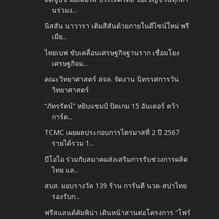
นร่วมง...
นิสสัน นาวารา เติมสีสันด้วยภายในดีไซน์ใหม่ พรี
เมีย...
ไทยเบฟ ขับเคลื่อนเศรษฐกิจฐานราก เชื่อมโยง
เศรษฐกิจม...
คณะวิทยาศาสตร์ สจล. จัดงาน นิทรรศการวัน
วิทยาศาสตร์
“ภัทรรัตน์” หยิบแชมป์ ปิดเกม 15 อันเดอร์ คว้า
การ์ด...
TCMC เผยผลประกอบการไตรมาสที่ 2 ปี 2567
รายได้รวม 1...
บีโอไอ ร่วมกับสมาคมส่งเสริมการรับช่วงการผลิต
ไทย แล...
สบส. มอบรางวัล 139 ร้าน การันตี นวด-สปาไทย
รองรับก...
ฟรีสแลนด์คัมพิน่า เดินหน้าสานต่อโครงการ “โฟร์