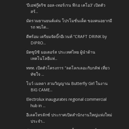
‘บีเอฟกู๊ดริช ออล-เทอร์เรน ที/เอ เคโอ3’ เปิดตัว
สร้...
มัดรวมยานยนต์เด่น โปรโมชั่นเด็ด ของคนอยากมี
รถ พบได...
ดีพร้อม เตรียมจัดบิ๊กอีเวนท์ “CRAFT DRINK by
DIPRO...
มิตซูบิชิ มอเตอร์ส ประเทศไทย ผู้นำด้าน
เทคโนโลยีแห่...
ททท. เปิดตัวโครงการ “ลดโลกเลอะกับกลัฟ เที่ยว
ทัชใจ ...
โบว์ เมลดา สวมวิญญาณ Butterfly Girl ในงาน
BIG CAME...
Electrolux inaugurates regional commercial
hub in ...
อีเลคโทรลักซ์ ประกาศเปิดสำนักงานใหญ่แห่งใหม่
ประจำ...