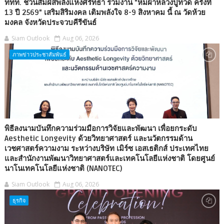
ททท. ชวนสัมผัสพลังแห่งศรัทธา ร่วมงาน "ห่มผ้าหลวงปู่ทวด ครั้งที่
13 ปี 2569" เสริมสิริมงคล เติมพลังใจ 8-9 สิงหาคม นี้ ณ วัดห้วย
มงคล จังหวัดประจวบคีรีขันธ์
Siam Outlook
Aug 06, 2026
ภาพข่าวประชาสัมพันธ์
พิธีลงนามบันทึกความร่วมมือการวิจัยและพัฒนา เพื่อยกระดับ
Aesthetic Longevity ด้วยวิทยาศาสตร์ และนวัตกรรมด้าน
เวชศาสตร์ความงาม ระหว่างบริษัท เมิร์ซ เอสเธติกส์ ประเทศไทย
และสำนักงานพัฒนาวิทยาศาสตร์และเทคโนโลยีแห่งชาติ โดยศูนย์
นาโนเทคโนโลยีแห่งชาติ (NANOTEC)
Siam Outlook
Aug 06, 2026
ธุรกิจ