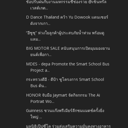
ช้อปรับฝนกับงานมหกรรมชี้ช่องรวย @เซ็นทรัล
เวสต์เกต...
D Dance Thailand คว้า Yu Dowook แดนเซอร์
ดังจากเกา...
“อีซูซุ” ห่วงใยลูกค้าผู้ประสบภัยน้ำท่วม พร้อมดู
แลม...
BIG MOTOR SALE สนับสนุนการเปิดมุมมองยาน
ยนต์เพื่อกา...
MDES - depa Promote the Smart School Bus
Project a...
กระทรวงดีอี - ดีป้า ชูโครงการ Smart School
Bus ต้น...
HONOR จับมือ Jaymart จัดกิจกกรม The Ai
Portrait Wo...
Guinness ชวนแก๊งพรีเมียร์ลีกชมแมตช์ครั้งยิ่ง
ใหญ่ ...
มูลนิธิเป๊ปซี่โค ร่วมส่งเสริมความมั่นคงทางอาหาร