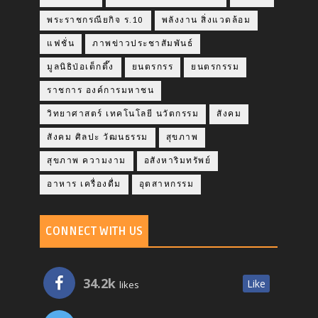
พระราชกรณียกิจ ร.10
พลังงาน สิ่งแวดล้อม
แฟชั่น
ภาพข่าวประชาสัมพันธ์
มูลนิธิป่อเต็กตึ๊ง
ยนตรกรร
ยนตรกรรม
ราชการ องค์การมหาชน
วิทยาศาสตร์ เทคโนโลยี นวัตกรรม
สังคม
สังคม ศิลปะ วัฒนธรรม
สุขภาพ
สุขภาพ ความงาม
อสังหาริมทรัพย์
อาหาร เครื่องดื่ม
อุตสาหกรรม
CONNECT WITH US
34.2k
Like
likes