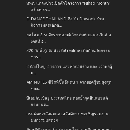
ททท. แถลงข่าวเปิดตัวโครงการ “Nihao Month”
สร้างบรร...
D DANCE THAILAND ดึง Yu Dowook ร่วม
กิจกรรมสุดเอ็กซ...
ยลโฉม 8 รถจักรยานยนต์ ไทรอัมพ์ บอนเนวิลล์ ส
เตลท์ อ...
320 วัตต์ สุดจัดตัวจริง! realme เปิดตัวนวัตกรรม
ชาร...
2 ยักษ์ใหญ่ 2 วงการ แสงฟ้าก่อสร้าง และ เจ้าพ่อผู้
พ...
4MINUTES ซีรีสที่ขึ้นอันดับ 1 จากยอดผู้ชมสูงสุด
ของ...
บีเอ็มดับเบิลยู ประเทศไทย ตอกย้ำจุดยืนแบรนด์
ยานยนต...
กรมพัฒนาสังคมและสวัสดิการ ขอเชิญร่วมงาน
มหกรรมแสดงผ...
มิตซูบิชิ มอเตอร์ส ประเทศไทย ขอเชิญชวนทุกท่า