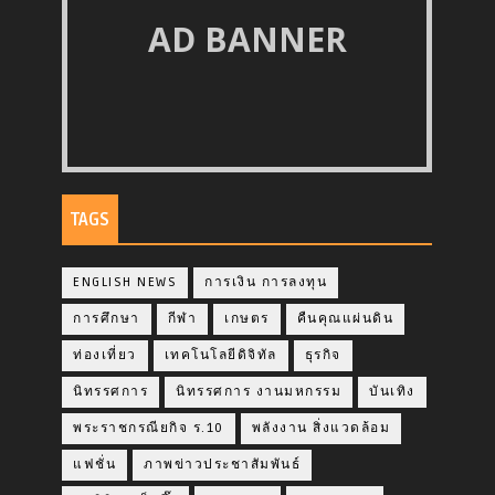
AD BANNER
TAGS
ENGLISH NEWS
การเงิน การลงทุน
การศึกษา
กีฬา
เกษตร
คืนคุณแผ่นดิน
ท่องเที่ยว
เทคโนโลยีดิจิทัล
ธุรกิจ
นิทรรศการ
นิทรรศการ งานมหกรรม
บันเทิง
พระราชกรณียกิจ ร.10
พลังงาน สิ่งแวดล้อม
แฟชั่น
ภาพข่าวประชาสัมพันธ์