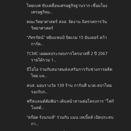
ไทยเบฟ ขับเคลื่อนเศรษฐกิจฐานราก เชื่อมโยง
เศรษฐกิจม...
คณะวิทยาศาสตร์ สจล. จัดงาน นิทรรศการวัน
วิทยาศาสตร์
“ภัทรรัตน์” หยิบแชมป์ ปิดเกม 15 อันเดอร์ คว้า
การ์ด...
TCMC เผยผลประกอบการไตรมาสที่ 2 ปี 2567
รายได้รวม 1...
บีโอไอ ร่วมกับสมาคมส่งเสริมการรับช่วงการผลิต
ไทย แล...
สบส. มอบรางวัล 139 ร้าน การันตี นวด-สปาไทย
รองรับก...
ฟรีสแลนด์คัมพิน่า เดินหน้าสานต่อโครงการ “โฟร์
โมสต์...
“สก๊อต รังนกแท้” ร่วมกับ แมน เทเบิ้ลส์ เปิดประสบ
กา...