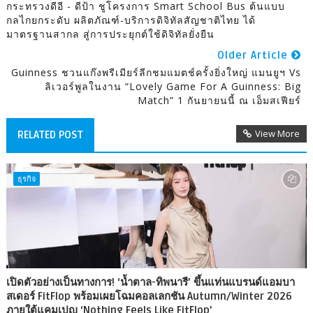
กระทรวงดีอี - ดีป้า ชูโครงการ Smart School Bus ต้นแบบ
กลไกยกระดับ ผลิตภัณฑ์-บริการดิจิทัลสัญชาติไทย ได้
มาตรฐานสากล สู่การประยุกต์ใช้ดิจิทัลยั่งยืน
Older Article
Guinness ชวนแก๊งพรีเมียร์ลีกชมแมตช์ครั้งยิ่งใหญ่ แมนยูฯ Vs
ลิเวอร์พูลในงาน “Lovely Game For A Guinness: Big
Match” 1 กันยายนนี้ ณ เอ็มสเฟียร์
View More
RELATED POST
ธุรกิจ
เปิดตัวอย่างเป็นทางการ! ‘น้ำตาล-ทิพนารี’ ขึ้นแท่นแบรนด์แอมบา
สเดอร์ FitFlop พร้อมเผยโฉมคอลเลกชัน Autumn/Winter 2026
ภายใต้แคมเปญ ‘Nothing Feels Like FitFlop’