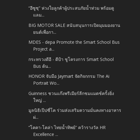
“อีซูซุ” ห่วงใยลูกค้าผู้ประสบภัยน้ำท่วม พร้อมดู
แลม...
BIG MOTOR SALE สนับสนุนการเปิดมุมมองยาน
ยนต์เพื่อกา...
MDES - depa Promote the Smart School Bus
Project a...
กระทรวงดีอี - ดีป้า ชูโครงการ Smart School
Bus ต้น...
HONOR จับมือ Jaymart จัดกิจกกรม The Ai
Portrait Wo...
Guinness ชวนแก๊งพรีเมียร์ลีกชมแมตช์ครั้งยิ่ง
ใหญ่ ...
มูลนิธิเป๊ปซี่โค ร่วมส่งเสริมความมั่นคงทางอาหาร
ผ่...
“โคคา-โคล่า ไทยน้ำทิพย์” คว้ารางวัล HR
Excellence ...