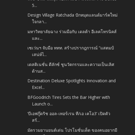
5...
Design Village Ratchada ปักหมุดแลนด์มาร์คใหม่
ใจกลา...
มหาวิทยาลัยฉาง ร่วมมือกับ เดลต้า อีเลคโทรนิคส์
และ...
เซเว่นฯ จับมือ ททท. สร้างปรากฎการณ์ “แสตมป์
เสน่ห์ไ...
เดสติเนชั่น ดีลักซ์ ชูนวัตกรรมและความเป็นเลิศ
ด้านส...
Destination Deluxe Spotlights Innovation and
Excel...
BFGoodrich Tires Sets the Bar Higher with
Launch o...
‘บีเอฟกู๊ดริช ออล-เทอร์เรน ที/เอ เคโอ3’ เปิดตัว
สร้...
มัดรวมยานยนต์เด่น โปรโมชั่นเด็ด ของคนอยากมี