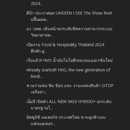
2024...
ดีป้า ประกาศผล UNSEEN I SEE The Show Reel
ปลื้มผลต...
อว.-บพค. เดินหน้ายกระดับขีดความสามารถระบบ
วิทยาศาสต...
เปิดงาน Food & Hospitality Thailand 2024
คึกคัก ผู...
เริ่มแล้ว!! HVO น้ำมันไบโอดีเซลเจนเนอเรชั่นใหม่
Already started!! HVO, the new generation of
biodi...
ชวนร่วมชม ชิม ช้อป แชะ งานแสดงสินค้า OTOP
เครือข่า...
เอ็มจี เปิดตัว ALL NEW MG3 HYBRID+ ยกระดับ
มาตรฐานไ...
มิตซูบิชิ มอเตอร์ส ประเทศไทย ชวนลูกค้าและ
แฟนมอเตอร...