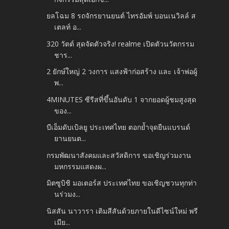
ยลโฉม 8 รถจักรยานยนต์ ไทรอัมพ์ บอนเนวิลล์ ส
เตลท์ อ...
320 วัตต์ สุดจัดตัวจริง! realme เปิดตัวนวัตกรรม
ชาร...
2 ยักษ์ใหญ่ 2 วงการ แสงฟ้าก่อสร้าง และ เจ้าพ่อผู้
พ...
4MINUTES ซีรีสที่ขึ้นอันดับ 1 จากยอดผู้ชมสูงสุด
ของ...
บีเอ็มดับเบิลยู ประเทศไทย ตอกย้ำจุดยืนแบรนด์
ยานยนต...
กรมพัฒนาสังคมและสวัสดิการ ขอเชิญร่วมงาน
มหกรรมแสดงผ...
มิตซูบิชิ มอเตอร์ส ประเทศไทย ขอเชิญชวนทุกท่า
นร่วมง...
นิสสัน นาวารา เติมสีสันด้วยภายในดีไซน์ใหม่ พรี
เมีย...