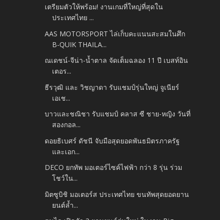
เตรียมตัวให้พร้อม! งานเกมที่ใหญ่ที่สุดใน
ประเทศไทย ...
AAS MOTORSPORT ไล่เก็บคะแนนสะสมในศึก
B-QUIK THAILA...
ณเดชน์-จีน่า-น้ำตาล จัดเต็มฉลอง 11 ปี เบสท์อิน
เตอร...
ธีรวุฒิ และ วิชญาดา รับแชมป์รุ่นใหญ่ จูเนียร์
เอเช...
บาวและชณิชา รับแชมป์ คลาส ซี ชาย-หญิง วันที่
สองกอล...
ดอยธิเบศร์ ดัชนี จับมือสุดยอดพันธมิตรภาครัฐ
และเอก...
DECO ยกทัพ มอเตอร์ไซค์ไฟฟ้า กว่า 8 รุ่น ร่วม
โชว์ใน...
มิตซูบิชิ มอเตอร์ส ประเทศไทย ขนทัพสุดยอดยาน
ยนต์ล้ำ...