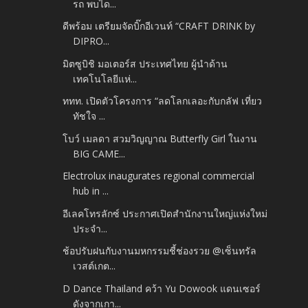
รถ พบได...
ดีพร้อม เตรียมจัดบิ๊กอีเวนท์ “CRAFT DRINK by
DIPRO...
มิตซูบิชิ มอเตอร์ส ประเทศไทย ผู้นำด้าน
เทคโนโลยีแห่...
ททท. เปิดตัวโครงการ “ลดโลกเลอะกับกลัฟ เที่ยว
ทัชใจ ...
โบว์ เมลดา สวมวิญญาณ Butterfly Girl ในงาน
BIG CAME...
Electrolux inaugurates regional commercial
hub in ...
อีเลคโทรลักซ์ ประกาศเปิดสำนักงานใหญ่แห่งใหม่
ประจำ...
ช้อปรับฝนกับงานมหกรรมชี้ช่องรวย @เซ็นทรัล
เวสต์เกต...
D Dance Thailand คว้า Yu Dowook แดนเซอร์
ดังจากเกา...