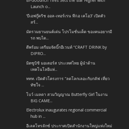
BFGoodrich Tires Sets the Bar Higher with
Launch o...
‘บีเอฟกู๊ดริช ออล-เทอร์เรน ที/เอ เคโอ3’ เปิดตัว
สร้...
มัดรวมยานยนต์เด่น โปรโมชั่นเด็ด ของคนอยากมี
รถ พบได...
ดีพร้อม เตรียมจัดบิ๊กอีเวนท์ “CRAFT DRINK by
DIPRO...
มิตซูบิชิ มอเตอร์ส ประเทศไทย ผู้นำด้าน
เทคโนโลยีแห่...
ททท. เปิดตัวโครงการ “ลดโลกเลอะกับกลัฟ เที่ยว
ทัชใจ ...
โบว์ เมลดา สวมวิญญาณ Butterfly Girl ในงาน
BIG CAME...
Electrolux inaugurates regional commercial
hub in ...
อีเลคโทรลักซ์ ประกาศเปิดสำนักงานใหญ่แห่งใหม่