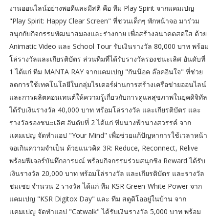
งานออนไลน์อย่างพอดีและมีสติ คือ ทีม Play Spirit จากแคมเปญ
"Play Spirit: Happy Clear Screen" ที่ชวนเด็กๆ พักหน้าจอ มาร่วม
สนุกกับกิจกรรมพัฒนาสมองและร่างกาย เพื่อสร้างอนาคตสดใส ด้วย
Animatic Video และ School Tour รับเงินรางวัล 80,000 บาท พร้อม
โล่รางวัลและเกียรติบัตร ส่วนทีมที่ได้รับรางวัลรองชนะเลิศ อันดับที่
1 ได้แก่ ทีม MANTA RAY จากแคมเปญ "กันน๊อค ล๊อคอินใจ" ที่ช่วย
ลดการใช้เทคโนโลยีในกลุ่มไรเดอร์ผ่านการสร้างเครือข่ายออนไลน์
และการผลิตคอนเทนต์ให้ความรู้เกี่ยวกับการดูแลสุขภาพในยุคดิจิทัล
ได้รับเงินรางวัล 40,000 บาท พร้อมโล่รางวัล และเกียรติบัตร และ
รางวัลรองชนะเลิศ อันดับที่ 2 ได้แก่ ทีมนางฟ้านางสวรรค์ จาก
เเคมเปญ จัดทำแอป "Your Mind" เพื่อช่วยแก้ปัญหาการใช้เวลาหน้า
จอเกินความจำเป็น ด้วยแนวคิด 3R: Reduce, Reconnect, Relive
พร้อมฟีเจอร์บันทึกอารมณ์ พร้อมกิจกรรมร่วมสนุกชิง Reward ได้รับ
เงินรางวัล 20,000 บาท พร้อมโล่รางวัล และเกียรติบัตร และรางวัล
ชมเชย จำนวน 2 รางวัล ได้แก่ ทีม KSR Green-White Power จาก
แคมเปญ "KSR Digitox Day" และ ทีม สตูดิโออยู่ในบ้าน จาก
เเคมเปญ จัดทำแอป "Catwalk" ได้รับเงินรางวัล 5,000 บาท พร้อม