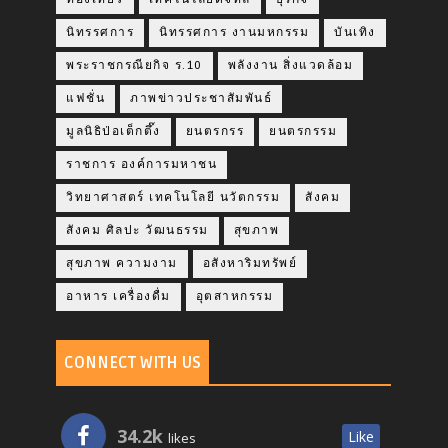
นิทรรศการ
นิทรรศการ งานมหกรรม
บันเทิง
พระราชกรณียกิจ ร.10
พลังงาน สิ่งแวดล้อม
แฟชั่น
ภาพข่าวประชาสัมพันธ์
มูลนิธิป่อเต็กตึ๊ง
ยนตรกรร
ยนตรกรรม
ราชการ องค์การมหาชน
วิทยาศาสตร์ เทคโนโลยี นวัตกรรม
สังคม
สังคม ศิลปะ วัฒนธรรม
สุขภาพ
สุขภาพ ความงาม
อสังหาริมทรัพย์
อาหาร เครื่องดื่ม
อุตสาหกรรม
CONNECT WITH US
34.2k
Like
likes