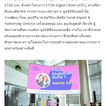
ETDA และ หัวหน้าโครงการ ETDA Digital Citizen (EDC), ดร.ศรีดา
ตันทะอธิพานิช กรรมการและเลขานุการ มูลนิธิอินเทอร์เน็ต
ร่วมพัฒนาไทย, คุณสิรินาท ต่อวิริยะเลิศชัย Social Impact &
Partnership Director เทใจดอทคอม และ คุณกันฐพงศ์ เจียวก๊ก ผู้
จัดการฝ่ายสื่อสารองค์กร มูลนิธิคีนันแห่งเอเซีย ภายในเวลาที่กำหนด
พร้อมตอบคำถามจากเหล่าคณะกรรมการ ซึ่งทุกทีมต่างก็แสดง
ศักยภาพและความโดดเด่นในการตอบคำถามต่อเหล่าคณะกรรมการ
ทุกท่านกันอย่างเต็มที่