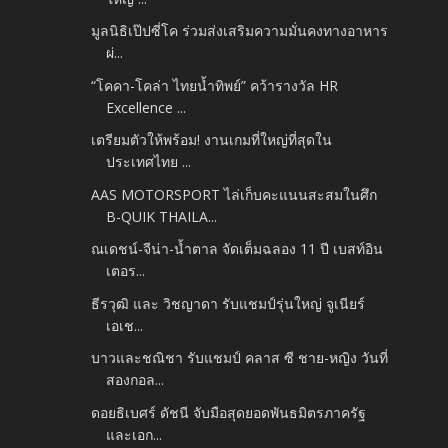
มูลนิธิเป๊ปซี่โค ร่วมส่งเสริมความมั่นคงทางอาหาร
ผ่...
“โคคา-โคล่า ไทยน้ำทิพย์” คว้ารางวัล HR
Excellence ...
เตรียมตัวให้พร้อม! งานเกมที่ใหญ่ที่สุดใน
ประเทศไทย ...
AAS MOTORSPORT ไล่เก็บคะแนนสะสมในศึก
B-QUIK THAILA...
ณเดชน์-จีน่า-น้ำตาล จัดเต็มฉลอง 11 ปี เบสท์อิน
เตอร...
ธีรวุฒิ และ วิชญาดา รับแชมป์รุ่นใหญ่ จูเนียร์
เอเช...
บาวและชณิชา รับแชมป์ คลาส ซี ชาย-หญิง วันที่
สองกอล...
ดอยธิเบศร์ ดัชนี จับมือสุดยอดพันธมิตรภาครัฐ
และเอก...