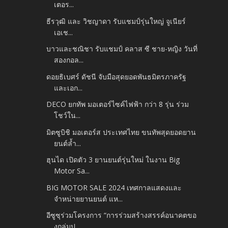
เตอร...
ธีรวุฒิ และ วิชญาดา รับแชมป์รุ่นใหญ่ จูเนียร์
เอเช...
บาวและชณิชา รับแชมป์ คลาส ซี ชาย-หญิง วันที่
สองกอล...
ดอยธิเบศร์ ดัชนี จับมือสุดยอดพันธมิตรภาครัฐ
และเอก...
DECO ยกทัพ มอเตอร์ไซค์ไฟฟ้า กว่า 8 รุ่น ร่วม
โชว์ใน...
มิตซูบิชิ มอเตอร์ส ประเทศไทย ขนทัพสุดยอดยาน
ยนต์ล้ำ...
ฮุนได เปิดตัว 3 ยานยนต์รุ่นใหม่ ในงาน Big
Motor Sa...
BIG MOTOR SALE 2024 เทศกาลแสดงและ
จำหน่ายยานยนต์ แห...
อีซูซุร่วมโครงการ “การร่วมสร้างสรรค์อนาคตขอ
งกลุ่มป...