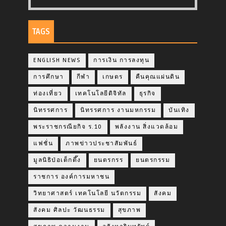
TAGS
ENGLISH NEWS
การเงิน การลงทุน
การศึกษา
กีฬา
เกษตร
คืนคุณแผ่นดิน
ท่องเที่ยว
เทคโนโลยีดิจิทัล
ธุรกิจ
นิทรรศการ
นิทรรศการ งานมหกรรม
บันเทิง
พระราชกรณียกิจ ร.10
พลังงาน สิ่งแวดล้อม
แฟชั่น
ภาพข่าวประชาสัมพันธ์
มูลนิธิป่อเต็กตึ๊ง
ยนตรกรร
ยนตรกรรม
ราชการ องค์การมหาชน
วิทยาศาสตร์ เทคโนโลยี นวัตกรรม
สังคม
สังคม ศิลปะ วัฒนธรรม
สุขภาพ