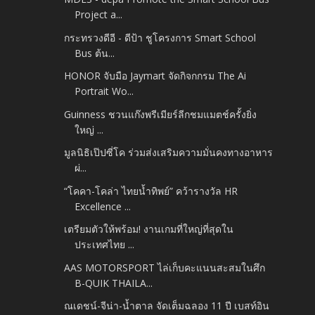
Project a...
กระทรวงดีอี - ดีป้า ชูโครงการ Smart School
Bus ต้น...
HONOR จับมือ Jaymart จัดกิจกกรม The Ai
Portrait Wo...
Guinness ชวนแก๊งพรีเมียร์ลีกชมแมตช์ครั้งยิ่ง
ใหญ่ ...
มูลนิธิเป๊ปซี่โค ร่วมส่งเสริมความมั่นคงทางอาหาร
ผ่...
“โคคา-โคล่า ไทยน้ำทิพย์” คว้ารางวัล HR
Excellence ...
เตรียมตัวให้พร้อม! งานเกมที่ใหญ่ที่สุดใน
ประเทศไทย ...
AAS MOTORSPORT ไล่เก็บคะแนนสะสมในศึก
B-QUIK THAILA...
ณเดชน์-จีน่า-น้ำตาล จัดเต็มฉลอง 11 ปี เบสท์อิน