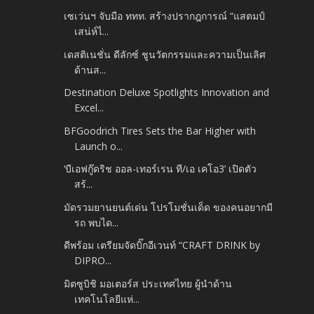
เซเว่นฯ จับมือ ททท. สร้างปรากฎการณ์ “แสตมป์
เสน่ห์ไ...
เดสติเนชั่น ดีลักซ์ ชูนวัตกรรมและความเป็นเลิศ
ด้านส...
Destination Deluxe Spotlights Innovation and
Excel...
BFGoodrich Tires Sets the Bar Higher with
Launch o...
‘บีเอฟกู๊ดริช ออล-เทอร์เรน ที/เอ เคโอ3’ เปิดตัว
สร้...
มัดรวมยานยนต์เด่น โปรโมชั่นเด็ด ของคนอยากมี
รถ พบได...
ดีพร้อม เตรียมจัดบิ๊กอีเวนท์ “CRAFT DRINK by
DIPRO...
มิตซูบิชิ มอเตอร์ส ประเทศไทย ผู้นำด้าน
เทคโนโลยีแห่...