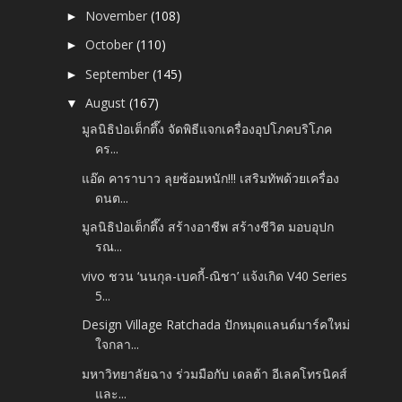
November
(108)
►
October
(110)
►
September
(145)
►
August
(167)
▼
มูลนิธิป่อเต็กตึ๊ง จัดพิธีแจกเครื่องอุปโภคบริโภค
คร...
แอ๊ด คาราบาว ลุยซ้อมหนัก!!! เสริมทัพด้วยเครื่อง
ดนต...
มูลนิธิป่อเต็กตึ๊ง สร้างอาชีพ สร้างชีวิต มอบอุปก
รณ...
vivo ชวน ‘นนกุล-เบคกี้-ณิชา’ แจ้งเกิด V40 Series
5...
Design Village Ratchada ปักหมุดแลนด์มาร์คใหม่
ใจกลา...
มหาวิทยาลัยฉาง ร่วมมือกับ เดลต้า อีเลคโทรนิคส์
และ...