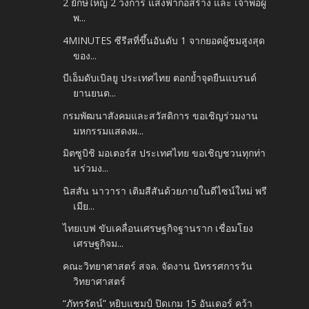
2 ยักษ์ใหญ่ 2 วงการ แสงฟ้าก่อสร้าง และ เจ้าพ่อผู้
พ...
4MINUTES ซีรีสที่ขึ้นอันดับ 1 จากยอดผู้ชมสูงสุด
ของ...
บีเอ็มดับเบิลยู ประเทศไทย ตอกย้ำจุดยืนแบรนด์
ยานยนต...
กรมพัฒนาสังคมและสวัสดิการ ขอเชิญร่วมงาน
มหกรรมแสดงผ...
มิตซูบิชิ มอเตอร์ส ประเทศไทย ขอเชิญชวนทุกท่า
นร่วมง...
นิสสัน นาวารา เติมสีสันด้วยภายในดีไซน์ใหม่ พรี
เมีย...
ไทยเบฟ ขับเคลื่อนเศรษฐกิจฐานราก เชื่อมโยง
เศรษฐกิจม...
คณะวิทยาศาสตร์ สจล. จัดงาน นิทรรศการวัน
วิทยาศาสตร์
“ภัทรรัตน์” หยิบแชมป์ ปิดเกม 15 อันเดอร์ คว้า