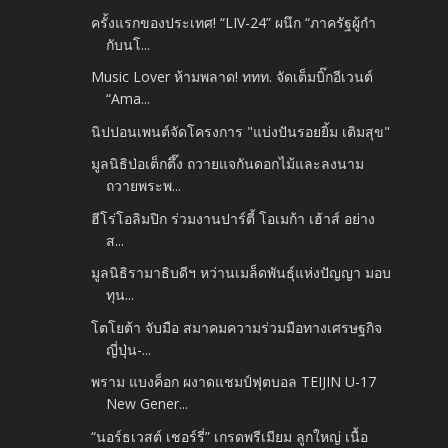
ครั้งแรกของประเทศ! “LIV-24” ผนึก “ภาครัฐผู้กำ
กับนโ...
Music Lover ห้ามพลาด! ททท. จัดเต็มบิ๊กอีเวนต์
“Ama...
นิปปอนเพนต์จัดโครงการ "แบ่งปันรอยยิ้ม เติมสุข"
มูลนิธิป่อเต็กตึ๊ง ถวายแจกันดอกไม้และลงนาม
ถวายพระพ...
ฮีโร่โอลิมปิก ร่วมงานปาร์ตี้ โอเมก้า เฮ้าส์ อย่าง
ส...
มูลนิธิรามาธิบดีฯ หว่านเมล็ดพันธุ์แห่งปัญญา มอบ
ทุน...
โตโยต้า จับมือ สมาคมความร่วมมือทางเศรษฐกิจ
ญี่ปุ่น-...
พราม แบงค็อก ผงาดแชมป์ฟุตบอล TEIJIN U-17
New Gener...
“นอร์ธเวสต์ เชอร์รี่” เกรดพรีเมียม ลูกใหญ่ เนื้อ