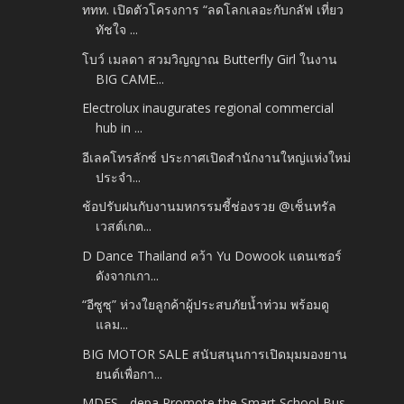
ททท. เปิดตัวโครงการ “ลดโลกเลอะกับกลัฟ เที่ยว
ทัชใจ ...
โบว์ เมลดา สวมวิญญาณ Butterfly Girl ในงาน
BIG CAME...
Electrolux inaugurates regional commercial
hub in ...
อีเลคโทรลักซ์ ประกาศเปิดสำนักงานใหญ่แห่งใหม่
ประจำ...
ช้อปรับฝนกับงานมหกรรมชี้ช่องรวย @เซ็นทรัล
เวสต์เกต...
D Dance Thailand คว้า Yu Dowook แดนเซอร์
ดังจากเกา...
“อีซูซุ” ห่วงใยลูกค้าผู้ประสบภัยน้ำท่วม พร้อมดู
แลม...
BIG MOTOR SALE สนับสนุนการเปิดมุมมองยาน
ยนต์เพื่อกา...
MDES - depa Promote the Smart School Bus