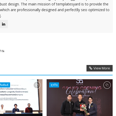
ust design. The main mission of templatesyard is to provide the
 which are professionally designed and perfectlly seo optimized to
.
งาน
View More
ัมพันธ์
ธุรกิจ