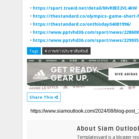
•
https://sport.trueid.net/detail/MvR8EE2VL4KW
•
https://thestandard.co/olympics-game-short-h
•
https://thestandard.co/onthisday04081996/
•
https://www.pptvhd36.com/sport/news/228608
•
https://www.pptvhd36.com/sport/news/229935
Tags
# ภาพข่าวประชาสัมพันธ์
Share This
About Siam Outloo
Templatesyard is a blogger reso