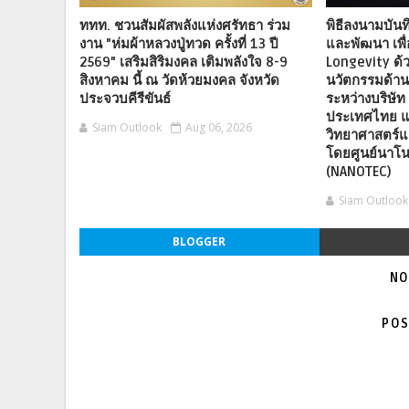
ททท. ชวนสัมผัสพลังแห่งศรัทธา ร่วม
พิธีลงนามบันท
งาน "ห่มผ้าหลวงปู่ทวด ครั้งที่ 13 ปี
และพัฒนา เพื
2569" เสริมสิริมงคล เติมพลังใจ 8-9
Longevity ด้
สิงหาคม นี้ ณ วัดห้วยมงคล จังหวัด
นวัตกรรมด้า
ประจวบคีรีขันธ์
ระหว่างบริษัท 
ประเทศไทย แ
Siam Outlook
Aug 06, 2026
วิทยาศาสตร์แ
โดยศูนย์นาโน
(NANOTEC)
Siam Outlook
BLOGGER
NO
POS