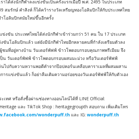
ได้ส่งนักกีฬาลงแข่งขันเป็นครั้งแรกเมื่อปี พ.ศ. 2495 ในประเภท
9 สมรักษ์ คำสิงห์ ก็ได้คว้ารางวัลเหรียญทองโอลิมปิกให้กับประเทศไทย
ฬาโอลิมปิกสมัยใหม่ขึ้นอีกครั้ง
ารแข่งขัน ประเทศไทยได้ส่งนักกีฬาเข้าร่วมกว่า 51 คน ใน 17 ประเภท
่งขันโอลิมปิกแล้ว แต่ยังมีนักกีฬาไทยอีกหลายคนที่กำลังเตรียมตัวลง
้ชมที่อยู่ทางบ้าน วันเดอร์พัฟฟ์ ข้าวโพดอบกรอบคุณภาพพรีเมียม จึง
ะเป็น วันเดอร์พัฟฟ์ ข้าวโพดอบกรอบผสมมะม่วง หรือวันเดอร์พัฟฟ์
เพลินไปกับความหวานพอดีคำจากป๊อปคอร์นเคลือบคาราเมลที่ผสมผสาน
ารแข่งขันแล้ว ก็อย่าลืมเติมความอร่อยของวันเดอร์พัฟฟ์ให้กับตัวเอง
ระเทศ หรือสั่งซื้อผ่านช่องทางออนไลน์ได้ที่ LINE Official:
 Heritage และ TikTok Shop : heritagegroupth สอบถาม เพิ่มเติมโทร
.facebook.com/wonderpuff.th
และ IG:
wonderpuff.th