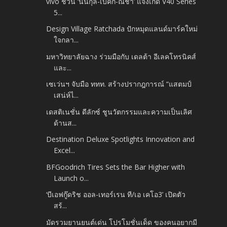
vivo ชวน ‘นนกุล-เบคกี้-ณิชา’ แจ้งเกิด V40 Series
5...
Design Village Ratchada ปักหมุดแลนด์มาร์คใหม่
ใจกลา...
มหาวิทยาลัยฉาง ร่วมมือกับ เดลต้า อีเลคโทรนิคส์
และ...
เซเว่นฯ จับมือ ททท. สร้างปรากฎการณ์ “แสตมป์
เสน่ห์ไ...
เดสติเนชั่น ดีลักซ์ ชูนวัตกรรมและความเป็นเลิศ
ด้านส...
Destination Deluxe Spotlights Innovation and
Excel...
BFGoodrich Tires Sets the Bar Higher with
Launch o...
‘บีเอฟกู๊ดริช ออล-เทอร์เรน ที/เอ เคโอ3’ เปิดตัว
สร้...
มัดรวมยานยนต์เด่น โปรโมชั่นเด็ด ของคนอยากมี