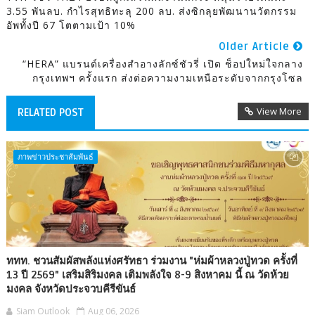
3.55 พันลบ. กำไรสุทธิทะลุ 200 ลบ. ส่งซิกลุยพัฒนานวัตกรรม
อัพทั้งปี 67 โตตามเป้า 10%
Older Article
“HERA” แบรนด์เครื่องสำอางลักซ์ชัวรี่ เปิด ช็อปใหม่ใจกลาง
กรุงเทพฯ ครั้งแรก ส่งต่อความงามเหนือระดับจากกรุงโซล
View More
RELATED POST
ภาพข่าวประชาสัมพันธ์
ททท. ชวนสัมผัสพลังแห่งศรัทธา ร่วมงาน "ห่มผ้าหลวงปู่ทวด ครั้งที่
13 ปี 2569" เสริมสิริมงคล เติมพลังใจ 8-9 สิงหาคม นี้ ณ วัดห้วย
มงคล จังหวัดประจวบคีรีขันธ์
Siam Outlook
Aug 06, 2026