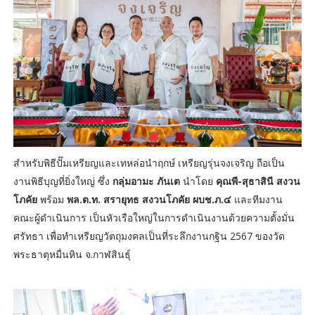
สำหรับพิธีปั๊มเหรียญและเทหล่อนำฤกษ์ เหรียญรุ่นจงเจริญ ถือเป็น
งานพิธีบุญที่ยิ่งใหญ่ ซึ่ง
กลุ่มอามะ ภันเต
นำโดย
คุณพี-สุธาสินี สงวน
โภคัย
พร้อม
พล.ต.ท. สรายุทธ สงวนโภคัย ผบช.ภ.๔
และทีมงาน
คณะผู้ดำเนินการ เป็นหัวเรือใหญ่ในการดำเนินงานด้วยความตั้งมั่น
ศรัทธา เพื่อทำเหรียญวัตถุมงคลเป็นที่ระลึกงานกฐิน 2567 ของวัด
พระธาตุหมื่นหิน จ.กาฬสินธุ์