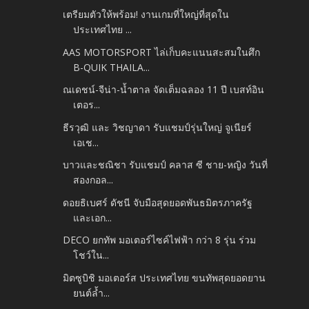
เตรียมตัวให้พร้อม! งานเกมที่ใหญ่ที่สุดใน
ประเทศไทย ...
AAS MOTORSPORT ไล่เก็บคะแนนสะสมในศึก
B-QUIK THAILA...
ณเดชน์-จีน่า-น้ำตาล จัดเต็มฉลอง 11 ปี เบสท์อิน
เตอร...
ธีรวุฒิ และ วิชญาดา รับแชมป์รุ่นใหญ่ จูเนียร์
เอเช...
บาวและชณิชา รับแชมป์ คลาส ซี ชาย-หญิง วันที่
สองกอล...
ดอยธิเบศร์ ดัชนี จับมือสุดยอดพันธมิตรภาครัฐ
และเอก...
DECO ยกทัพ มอเตอร์ไซค์ไฟฟ้า กว่า 8 รุ่น ร่วม
โชว์ใน...
มิตซูบิชิ มอเตอร์ส ประเทศไทย ขนทัพสุดยอดยาน
ยนต์ล้ำ...