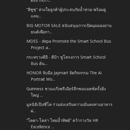
ดังจากเกา...
“อีซูซุ” ห่วงใยลูกค้าผู้ประสบภัยน้ำท่วม พร้อมดู
แลม...
BIG MOTOR SALE สนับสนุนการเปิดมุมมองยาน
ยนต์เพื่อกา...
MDES - depa Promote the Smart School Bus
Project a...
กระทรวงดีอี - ดีป้า ชูโครงการ Smart School
Bus ต้น...
HONOR จับมือ Jaymart จัดกิจกกรม The Ai
Portrait Wo...
Guinness ชวนแก๊งพรีเมียร์ลีกชมแมตช์ครั้งยิ่ง
ใหญ่ ...
มูลนิธิเป๊ปซี่โค ร่วมส่งเสริมความมั่นคงทางอาหาร
ผ่...
“โคคา-โคล่า ไทยน้ำทิพย์” คว้ารางวัล HR
Excellence ...