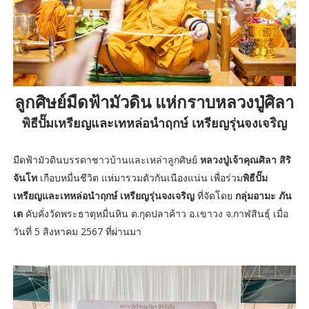
ลูกศิษย์มืดฟ้ามัวดิน แห่กราบหลวงปู่ศิลา
พิธีปั๊มเหรียญและเทหล่อนำฤกษ์ เหรียญรุ่นจงเจริญ
มืดฟ้ามัวดินบรรดาชาวบ้านและเหล่าลูกศิษย์
หลวงปู่เจ้าคุณศิลา สิริ
จันโท
เกือบหมื่นชีวิต แห่มารวมตัวกันเนืองแน่น เพื่อร่วม
พิธีปั๊ม
เหรียญและเทหล่อนำฤกษ์ เหรียญรุ่นจงเจริญ
ที่จัดโดย
กลุ่มอามะ ภัน
เต
คับคั่งวัดพระธาตุหมื่นหิน ต.กุดปลาค้าว อ.เขาวง จ.กาฬสินธุ์ เมื่อ
วันที่ 5 สิงหาคม 2567 ที่ผ่านมา