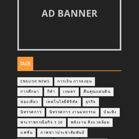
AD BANNER
TAGS
ENGLISH NEWS
การเงิน การลงทุน
การศึกษา
กีฬา
เกษตร
คืนคุณแผ่นดิน
ท่องเที่ยว
เทคโนโลยีดิจิทัล
ธุรกิจ
นิทรรศการ
นิทรรศการ งานมหกรรม
บันเทิง
พระราชกรณียกิจ ร.10
พลังงาน สิ่งแวดล้อม
แฟชั่น
ภาพข่าวประชาสัมพันธ์