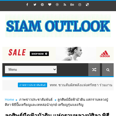
ททท. ชวนสัมผัสพลังแห่งศรัทธา ร่วมงาน "ห่มผ้าหลวงปู่ทวด ครั้ง
ประชาสัมพันธ์
Home
ภาพข่าวประชาสัมพันธ์
ลูกศิษย์มืดฟ้ามัวดิน แห่กราบหลวงปู่
ศิลา พิธีปั๊มเหรียญและเทหล่อนำฤกษ์ เหรียญรุ่นจงเจริญ