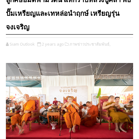
ลูกศิษย์มืดฟ้ามัวดิน แห่กราบหลวงปู่ศิลา พิธี
ปั๊มเหรียญและเทหล่อนำฤกษ์ เหรียญรุ่น
จงเจริญ
Siam Outlook
2 years ago
ภาพข่าวประชาสัมพันธ์,