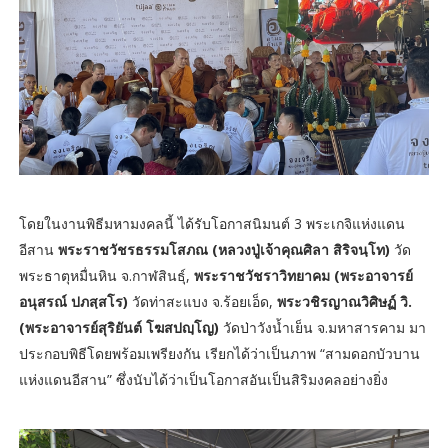
โดยในงานพิธีมหามงคลนี้ ได้รับโอกาสนิมนต์ 3 พระเกจิแห่งแดน
อีสาน
พระราชวัชรธรรมโสภณ (หลวงปู่เจ้าคุณศิลา สิริจนฺโท)
วัด
พระธาตุหมื่นหิน จ.กาฬสินธุ์,
พระราชวัชราวิทยาคม (พระอาจารย์
อนุสรณ์ ปภสฺสโร)
วัดท่าสะแบง จ.ร้อยเอ็ด,
พระวชิรญาณวิศิษฏ์ วิ.
(พระอาจารย์สุริยันต์ โฆสปญฺโญ)
วัดป่าวังน้ำเย็น จ.มหาสารคาม มา
ประกอบพิธีโดยพร้อมเพรียงกัน เรียกได้ว่าเป็นภาพ “สามดอกบัวบาน
แห่งแดนอีสาน” ซึ่งนับได้ว่าเป็นโอกาสอันเป็นสิริมงคลอย่างยิ่ง