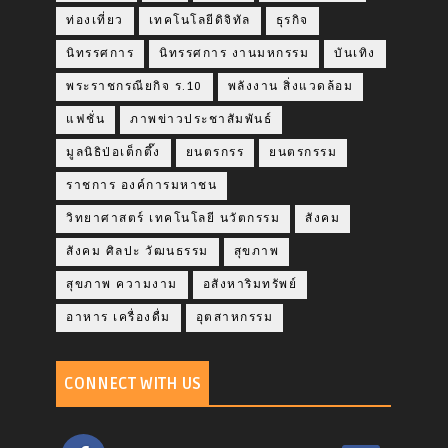
ท่องเที่ยว
เทคโนโลยีดิจิทัล
ธุรกิจ
นิทรรศการ
นิทรรศการ งานมหกรรม
บันเทิง
พระราชกรณียกิจ ร.10
พลังงาน สิ่งแวดล้อม
แฟชั่น
ภาพข่าวประชาสัมพันธ์
มูลนิธิป่อเต็กตึ๊ง
ยนตรกรร
ยนตรกรรม
ราชการ องค์การมหาชน
วิทยาศาสตร์ เทคโนโลยี นวัตกรรม
สังคม
สังคม ศิลปะ วัฒนธรรม
สุขภาพ
สุขภาพ ความงาม
อสังหาริมทรัพย์
อาหาร เครื่องดื่ม
อุตสาหกรรม
CONNECT WITH US