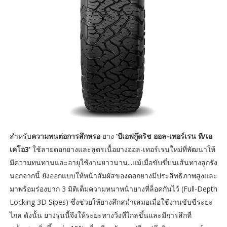
สำหรับ
ความทนต่อการสึกหรอ
ยาง
‘บีเอฟกู๊ดริช ออล-เทอร์เรน ที/เอ
เคโอ3’
ใช้ลายดอกยางและสูตรเนื้อยางออล-เทอร์เรนใหม่ที่พัฒนาให้
มีความทนทานและอายุใช้งานยาวนาน...แม้เมื่อขับขี่บนเส้นทางลูกรัง
นอกจากนี้ ยังออกแบบให้หน้าสัมผัสของดอกยางมีประสิทธิภาพสูงและ
มาพร้อมร่องบาก 3 มิติเต็มความหนาหน้ายางที่ล็อคกันไว้ (Full-Depth
Locking 3D Sipes) ซึ่งช่วยให้ยางสึกสม่ำเสมอเมื่อใช้งานขับขี่ระยะ
ไกล ดังนั้น ยางรุ่นนี้จึงให้ระยะทางวิ่งที่ไกลขึ้นและมีการสึกที่