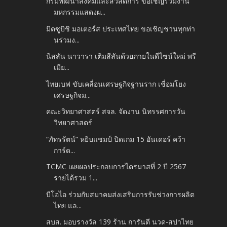
กรมพัฒนาสังคมและสวัสดิการ ขอเชิญร่วมงาน
มหกรรมแสดงผ...
มิตซูบิชิ มอเตอร์ส ประเทศไทย ขอเชิญชวนทุกท่า
นร่วมง...
นิสสัน นาวารา เติมสีสันด้วยภายในดีไซน์ใหม่ พรี
เมีย...
ไทยเบฟ ขับเคลื่อนเศรษฐกิจฐานราก เชื่อมโยง
เศรษฐกิจม...
คณะวิทยาศาสตร์ สจล. จัดงาน นิทรรศการวัน
วิทยาศาสตร์
“ภัทรรัตน์” หยิบแชมป์ ปิดเกม 15 อันเดอร์ คว้า
การ์ด...
TCMC เผยผลประกอบการไตรมาสที่ 2 ปี 2567
รายได้รวม 1...
บีโอไอ ร่วมกับสมาคมส่งเสริมการรับช่วงการผลิต
ไทย แล...
สบส. มอบรางวัล 139 ร้าน การันตี นวด-สปาไทย