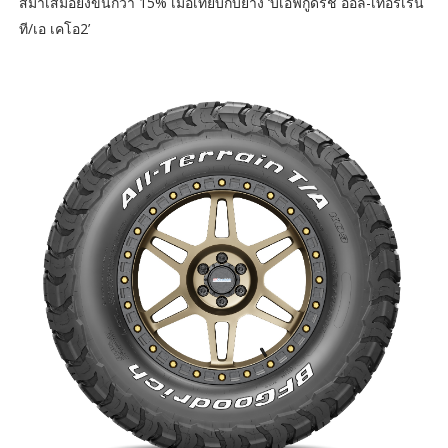
สม่ำเสมอยิ่งขึ้นกว่า 15% เมื่อเทียบกับยาง ‘บีเอฟกู๊ดริช ออล-เทอร์เรน
ที/เอ เคโอ2’