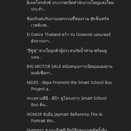
อีเลคโทรลักซ์ ประกาศเปิดสำนักงานใหญ่แห่งใหม่
ประจำ...
ช้อปรับฝนกับงานมหกรรมชี้ช่องรวย @เซ็นทรัล
เวสต์เกต...
D Dance Thailand คว้า Yu Dowook แดนเซอร์
ดังจากเกา...
“อีซูซุ” ห่วงใยลูกค้าผู้ประสบภัยน้ำท่วม พร้อมดู
แลม...
BIG MOTOR SALE สนับสนุนการเปิดมุมมองยาน
ยนต์เพื่อกา...
MDES - depa Promote the Smart School Bus
Project a...
กระทรวงดีอี - ดีป้า ชูโครงการ Smart School
Bus ต้น...
HONOR จับมือ Jaymart จัดกิจกกรม The Ai
Portrait Wo...
Guinness ชวนแก๊งพรีเมียร์ลีกชมแมตช์ครั้งยิ่ง