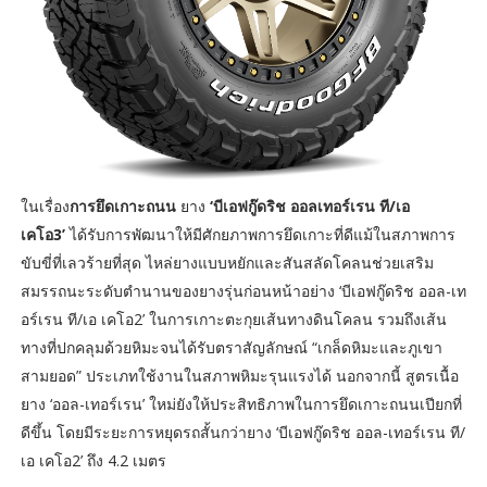
ในเรื่อง
การยึดเกาะถนน
ยาง
‘บีเอฟกู๊ดริช ออลเทอร์เรน ที/เอ
เคโอ3’
ได้รับการพัฒนาให้มีศักยภาพการยึดเกาะที่ดีแม้ในสภาพการ
ขับขี่ที่เลวร้ายที่สุด ไหล่ยางแบบหยักและสันสลัดโคลนช่วยเสริม
สมรรถนะระดับตำนานของยางรุ่นก่อนหน้าอย่าง ‘บีเอฟกู๊ดริช ออล-เท
อร์เรน ที/เอ เคโอ2’ ในการเกาะตะกุยเส้นทางดินโคลน รวมถึงเส้น
ทางที่ปกคลุมด้วยหิมะจนได้รับตราสัญลักษณ์ “เกล็ดหิมะและภูเขา
สามยอด” ประเภทใช้งานในสภาพหิมะรุนแรงได้ นอกจากนี้ สูตรเนื้อ
ยาง ‘ออล-เทอร์เรน’ ใหม่ยังให้ประสิทธิภาพในการยึดเกาะถนนเปียกที่
ดีขึ้น โดยมีระยะการหยุดรถสั้นกว่ายาง ‘บีเอฟกู๊ดริช ออล-เทอร์เรน ที/
เอ เคโอ2’ ถึง 4.2 เมตร