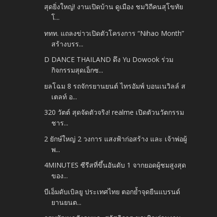
สุดยิ่งใหญ่! งานเปิดบ้าน ดูเมือง ชมวิถีคนสุโขทัย
โ...
ททท. แถลงข่าวเปิดตัวโครงการ “Nihao Month”
สร้างบรร...
D DANCE THAILAND ดึง Yu Dowook ร่วม
กิจกรรมสุดเอ็กซ...
ยลโฉม 8 รถจักรยานยนต์ ไทรอัมพ์ บอนเนวิลล์ ส
เตลท์ อ...
320 วัตต์ สุดจัดตัวจริง! realme เปิดตัวนวัตกรรม
ชาร...
2 ยักษ์ใหญ่ 2 วงการ แสงฟ้าก่อสร้าง และ เจ้าพ่อผู้
พ...
4MINUTES ซีรีสที่ขึ้นอันดับ 1 จากยอดผู้ชมสูงสุด
ของ...
บีเอ็มดับเบิลยู ประเทศไทย ตอกย้ำจุดยืนแบรนด์
ยานยนต...