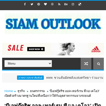
ททท. ชวนสัมผัสพลังแห่งศรัทธา ร่วมงาน "ห่มผ้าหลวงปู่ท
ภาพข่าวประชาสัมพันธ์
Home
ธุรกิจ
ยนตรกรรม
‘บีเอฟกู๊ดริช ออล-เทอร์เรน ที/เอ เคโอ3’
เปิดตัวสร้างมาตรฐานใหม่ที่เหนือกว่าให้กับอุตสาหกรรมยางรถยนต์