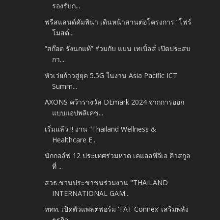
รองรับก...
ฟรีสแลนด์คัมพิน่า เดินหน้าสานต่อโครงการ “โฟร์
โมสต์...
“สก๊อต รังนกแท้” ร่วมกับ แมน เทเบิ้ลส์ เปิดประสบ
กา...
หัวเว่ยก้าวสู่ยุค 5.5G ในงาน Asia Pacific ICT
Summ...
AXONS คว้ารางวัล DEmark 2024 จากการออก
แบบแอปพลิเคช...
เริ่มแล้ว !! งาน “Thailand Wellness &
Healthcare E...
นักกอล์ฟ 12 ประเทศร่วมหวด เคแอลพีจีเอ คิวสกูล
ที่ ...
สวธ.ชวนประชาชนร่วมงาน "THAILAND
INTERNATIONAL GAM...
ททท. เปิดตัวแพลตฟอร์ม ‘TAT Connex’ เสริมพลัง
ธุรกิจ...