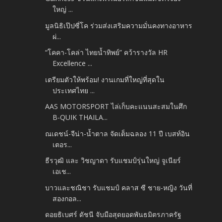
ใหญ่ ...
มูลนิธิเป๊ปซี่โค ร่วมส่งเสริมความมั่นคงทางอาหาร
ผ่...
“โคคา-โคล่า ไทยน้ำทิพย์” คว้ารางวัล HR
Excellence ...
เตรียมตัวให้พร้อม! งานเกมที่ใหญ่ที่สุดใน
ประเทศไทย ...
AAS MOTORSPORT ไล่เก็บคะแนนสะสมในศึก
B-QUIK THAILA...
ณเดชน์-จีน่า-น้ำตาล จัดเต็มฉลอง 11 ปี เบสท์อิน
เตอร...
ธีรวุฒิ และ วิชญาดา รับแชมป์รุ่นใหญ่ จูเนียร์
เอเช...
บาวและชณิชา รับแชมป์ คลาส ซี ชาย-หญิง วันที่
สองกอล...
ดอยธิเบศร์ ดัชนี จับมือสุดยอดพันธมิตรภาครัฐ