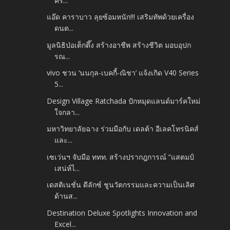
คร...
แอ๊ด คาราบาว ลุยซ้อมหนัก!!! เสริมทัพด้วยเครื่อง
ดนต...
มูลนิธิป่อเต็กตึ๊ง สร้างอาชีพ สร้างชีวิต มอบอุปก
รณ...
vivo ชวน ‘นนกุล-เบคกี้-ณิชา’ แจ้งเกิด V40 Series
5...
Design Village Ratchada ปักหมุดแลนด์มาร์คใหม่
ใจกลา...
มหาวิทยาลัยฉาง ร่วมมือกับ เดลต้า อีเลคโทรนิคส์
และ...
เซเว่นฯ จับมือ ททท. สร้างปรากฎการณ์ “แสตมป์
เสน่ห์ไ...
เดสติเนชั่น ดีลักซ์ ชูนวัตกรรมและความเป็นเลิศ
ด้านส...
Destination Deluxe Spotlights Innovation and
Excel...