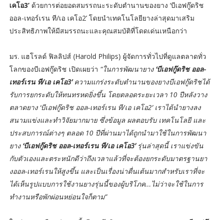
เคโอ3’
ด้วยการต่อยอดสมรรถนะระดับตำนานของยาง ‘บีเอฟกู๊ดริช
ออล-เทอร์เรน ที/เอ เคโอ2’ โดยนำเทคโนโลยียางล่าสุดมาเสริม
ประสิทธิภาพให้มีสมรรถนะและคุณสมบัติที่โดดเด่นเหนือกว่า
มร. แฮโรลด์ ฟิลลิปส์ (Harold Philips) ผู้จัดการทั่วไปที่ดูแลตลาดทั่ว
โลกของบีเอฟกู๊ดริช เปิดเผยว่า
“ในการพัฒนายาง
‘บีเอฟกู๊ดริช ออล-
เทอร์เรน ที/เอ เคโอ3’
ความแกร่งระดับตำนานของยางบีเอฟกู๊ดริชได้
รับการยกระดับให้ทนทรหดยิ่งขึ้น โดยตลอดระยะเวลา 10 ปีหลังวาง
ตลาดยาง ‘บีเอฟกู๊ดริช ออล-เทอร์เรน ที/เอ เคโอ2’ เราได้นำยางลง
สนามแข่งและทำวิจัยมากมาย ซึ่งข้อมูล ผลตอบรับ เทคโนโลยี และ
ประสบการณ์ต่างๆ ตลอด 10 ปีที่ผ่านมาได้ถูกนำมาใช้ในการพัฒนา
ยาง
‘บีเอฟกู๊ดริช ออล-เทอร์เรน ที/เอ เคโอ3’
รุ่นล่าสุดนี้ เราแข่งขัน
กับตัวเองและตระหนักดีว่าถึงเวลาแล้วที่จะต้องยกระดับมาตรฐานยา
งออล-เทอร์เรนให้สูงขึ้น และเป็นเรื่องน่าตื่นเต้นมากสำหรับเราที่จะ
ได้เห็นรูปแบบการใช้งานยางรุ่นนี้ของผู้บริโภค...ไม่ว่าจะใช้ในการ
ทำงานหรือพักผ่อนหย่อนใจก็ตาม”