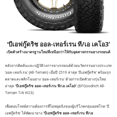
‘บีเอฟกู๊ดริช ออล-เทอร์เรน ที/เอ เคโอ3’
เปิดตัวสร้างมาตรฐานใหม่ที่เหนือกว่าให้กับอุตสาหกรรมยางรถยนต์
หลังจากคิดค้นและปฏิวัติวงการยางรถยนต์ด้วยนวัตกรรมยางประเภท
‘ออล-เทอร์เรน’ (All-Terrain) เมื่อปี 2519 ล่าสุด ‘บีเอฟกู๊ดริช’ พร้อมรุก
ตลาดและพลิกโฉมยาง ‘ออล-เทอร์เรน’ ด้วยการเปิดตัวยางรุ่นใหม่
ล่าสุด
‘บีเอฟกู๊ดริช ออล-เทอร์เรน ที/เอ เคโอ3’
(BFGoodrich All-
Terrain T/A KO3)
เพื่อตอบโจทย์ความต้องการที่ไม่หยุดนิ่งของผู้บริโภคกลุ่มออฟโรด ‘บี
เอฟกู๊ดริช’ ได้พัฒนายาง
‘บีเอฟกู๊ดริช ออล-เทอร์เรน ที/เอ