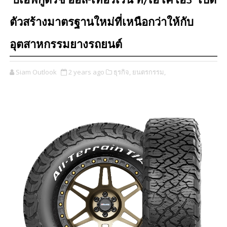
‘บีเอฟกู๊ดริช ออล-เทอร์เรน ที/เอ เคโอ3’ เปิด
ตัวสร้างมาตรฐานใหม่ที่เหนือกว่าให้กับ
อุตสาหกรรมยางรถยนต์
Siam Outlook
2 years ago
ธุรกิจ,
ยนตรกรรม,