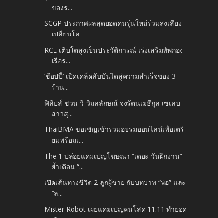
ของร...
SCGP ประกาศผลสุดยอดคนรุ่นใหม่ร่วมส่งเสียง
เปลี่ยนโล...
RCL เติบโตสูงเป็นประวัติการณ์ เร่งเสริมทัพกอง
เรือร...
‘ช้อปปี้’ เปิดเคล็ดลับบันไดสู่ความสำเร็จของ 3
ร้าน...
ฟิลิปส์ ชวน วิ-วิมลลักษณ์ จงรัตนเมธีกุล เซเลบ
สาวสุ...
ThaiBMA ขอเชิญเข้าร่วมอบรมออนไลน์เพื่อเตรี
ยมพร้อมเ...
The 1 ปล่อยแคมเปญโฆษณา “เดอะ วันฝึกงาน”
ย้ำเตือน “...
เปิดเส้นทางชีวิต 2 ลูกผู้ชาย กับบทบาท “พ่อ” และ
“ล...
Mister Robot เผยแคมเปญคนโสด 11.11 ทำยอด