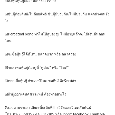
☑️ลงทุนหุ้นกู้มีความเสี่ยงอะไรบ้าง
☑️หุ้นกู้ด้อยสิทธิ/ไม่ด้อยสิทธิ หุ้นกู้มีประกัน/ไม่มีประกัน แตกต่างกันยัง
ไง
☑️Perpetual bond ทำไมให้คูปองสูง ไม่มีอายุแล้วจะได้เงินคืนตอน
ไหน
☑️จะซื้อหุ้นกู้ได้ที่ไหน ตลาดแรก หรือ ตลาดรอง
☑️จะลงทุนหุ้นกู้ต้องดูที่ “คูปอง” หรือ “ยีลด์”
☑️ดอกเบี้ยหุ้นกู้ จ่ายภาษีไหม ขอคืนได้หรือเปล่า
☑️ถ้าผู้ออกผิดนัดชำระหนี้ ต้องทำอย่างไร
❓สอบถามรายละเอียดเพิ่มเติมที่ฝ่ายวิจัยและวิเทศสัมพันธ์
โทร. 02-257-0357 ต่อ 301-305 หรือ Inbox facebook ThaiBMA