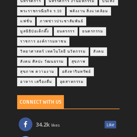
นิทรรศการ
นิทรรศการ งานมหกรรม
บันเทิง
พระราชกรณียกิจ ร.10
พลังงาน สิ่งแวดล้อม
แฟชั่น
ภาพข่าวประชาสัมพันธ์
มูลนิธิป่อเต็กตึ๊ง
ยนตรกรร
ยนตรกรรม
ราชการ องค์การมหาชน
วิทยาศาสตร์ เทคโนโลยี นวัตกรรม
สังคม
สังคม ศิลปะ วัฒนธรรม
สุขภาพ
สุขภาพ ความงาม
อสังหาริมทรัพย์
อาหาร เครื่องดื่ม
อุตสาหกรรม
CONNECT WITH US
34.2k
Like
likes