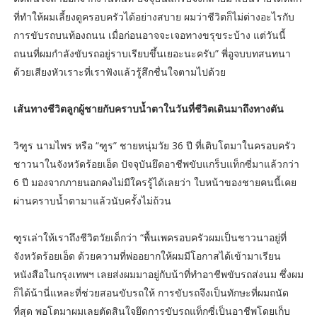
ที่ทำให้ผมเลี้ยงดูครอบครัวได้อย่างสบาย ผมว่าชีวิตก็ไม่ต่างอะไรกับ
การขับรถบนท้องถนน เมื่อก่อนอาจจะเจอทางขรุขระบ้าง แต่วันนี้
ถนนที่ผมกำลังขับรถอยู่ราบเรียบขึ้นเยอะนะครับ” พี่อูจบบทสนทนา
ด้วยเสียงหัวเราะที่เราฟังแล้วรู้สึกชื่นใจตามไปด้วย
เส้นทางชีวิตลูกผู้ชายกับคราบน้ำตาในวันที่ชีวิตเดินมาถึงทางตัน
วิฑูร นามไพร หรือ “ฑูร” ชายหนุ่มวัย 36 ปี ที่เติบโตมาในครอบครัว
ชาวนาในจังหวัดร้อยเอ็ด ปัจจุบันยึดอาชีพขับแกร็บแท็กซี่มาแล้วกว่า
6 ปี มองจากภายนอกคงไม่มีใครรู้ได้เลยว่า ใบหน้าของชายคนนี้เคย
ผ่านคราบน้ำตามาแล้วนับครั้งไม่ถ้วน
ฑูรเล่าให้เราถึงชีวิตวัยเด็กว่า “พื้นเพครอบครัวผมเป็นชาวนาอยู่ที่
จังหวัดร้อยเอ็ด ด้วยความที่พ่ออยากให้ผมมีโอกาสได้เข้ามาเรียน
หนังสือในกรุงเทพฯ เลยส่งผมมาอยู่กับน้าที่ทำอาชีพขับรถส่งนม ซึ่งผม
ก็ได้น้านี่แหละที่ช่วยสอนขับรถให้ การขับรถจึงเป็นทักษะที่ผมถนัด
ที่สุด พอโตมาผมเลยตัดสินใจยึดการขับรถแท็กซี่เป็นอาชีพโดยเก็บ