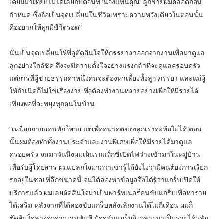
เคยมีมาเทียบไม่ได้เลยกับตอนที่ ‘น้องแทนคุณ’ ลูกชายผมคลอดก่อน
กำหนด ซึ่งถือเป็นจุดเปลี่ยนในชีวิตเพราะความหวังเดียวในตอนนั้น
คืออยากให้ลูกมีชีวิตรอด”
นั่นเป็นจุดเปลี่ยนให้พี่อูตัดสินใจให้ภรรยาลาออกจากงานเพื่อมาดูแล
ลูกอย่างใกล้ชิด ถึงจะมีความตั้งใจอย่างแรงกล้าที่จะดูแลครอบครัว
แต่การที่ผู้ชายธรรมดาหนึ่งคนจะต้องหาเลี้ยงทั้งลูก ภรรยา และแม่ผู้
ให้กำเนิดก็ไม่ใช่เรื่องง่าย พี่อูต้องทำงานหลายอย่างเพื่อให้มีรายได้
เพียงพอที่จะพยุงทุกคนในบ้าน
“เหนื่อยกายนอนพักก็หาย แต่เพื่ออนาคตของลูกเราจะท้อไม่ได้ ตอน
นั้นผมต้องทำทั้งงานประจำและงานพิเศษเพื่อให้มีรายได้มาดูแล
ครอบครัว จนมาวันนึงผมเห็นรถแท็กซี่เปิดไฟว่างเข้ามาในหมู่บ้าน
เพื่อรับผู้โดยสาร ผมแปลกใจมากว่าเขารู้ได้ยังไงว่ามีคนต้องการเรียก
รถอยู่ในซอยที่ลึกขนาดนี้ จนได้ลองหาข้อมูลจึงได้รู้ว่าแกร็บเปิดให้
บริการแล้ว ผมเลยตัดสินใจมาเป็นพาร์ทเนอร์คนขับแกร็บเพื่อหาราย
ได้เสริม หลังจากที่ได้ลองขับแกร็บหลังเลิกงานได้ไม่กี่เดือน ผมก็
ตัดสินใจลาออกจากงานทันที ปัจจุบันแกร็บจึงกลายมาเป็นรายได้หลัก