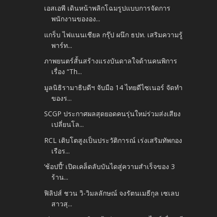
เอสเอพี เดินหน้าพลิกโฉมรูปแบบการจัดการ
พนักงานขององ...
แกร็บ ไฟแนนเชียล กรุ๊ป ผนึก ธปท. เสริมความรู้
พาร์ท...
ภาพยนตร์สั้นสร้างแรงบันดาลใจด้านคนพิการ
เรื่อง “Th...
มูลนิธิรามาธิบดีฯ จับมือ 14 ไทยดีไซเนอร์ จัดทำ
ของร...
SCGP ประกาศผลสุดยอดคนรุ่นใหม่ร่วมส่งเสียง
เปลี่ยนโล...
RCL เติบโตสูงเป็นประวัติการณ์ เร่งเสริมทัพกอง
เรือร...
‘ช้อปปี้’ เปิดเคล็ดลับบันไดสู่ความสำเร็จของ 3
ร้าน...
ฟิลิปส์ ชวน วิ-วิมลลักษณ์ จงรัตนเมธีกุล เซเลบ
สาวสุ...