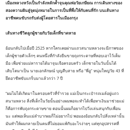
เมืองหลวงหวังเป็นกำลังหลักค้ำจุนคุณพ่อวัยเกษียณ การเดินทางของ
สองความฝันสู่จุดมุ่งหมายในการเป็นที่พึ่งให้กับคนที่รัก บนเส้นทาง
อาชีพคนขับรถรับส่งผู้โดยสารในเมืองกรุง
เส้นทางชีวิตลูกผู้ชายกับวัยเด็กที่ขาดหาย
ย้อนกลับไปเมื่อปี 2525 หากใครเคยผ่านแถวสนามหลวงจะมีภาพของ
เด็กผู้ชายตัวเล็กๆ คนหนึ่งที่กำลังยืนขายถุงกระดาษที่หอบเอาไว้เต็ม
มือ เพื่อช่วยแม่หารายได้มาจุนเจือครอบครัว เด็กชายในวันนั้นได้
เติบโตมาเป็น นายเอกลักษณ์ บุญสืบสาย หรือ “พี่อู” หนุ่มใหญ่วัย 43 ที่
ยึดอาชีพขับแกร็บมาแล้วกว่า 7 ปี
“ผมไม่ได้เกิดมาในครอบครัวที่ร่ำรวย แม่เป็นกระเป๋ารถเมล์อยู่แถว
สนามหลวง สิ่งที่เด็กในวัยนั้นอย่างผมพอจะทำได้เพื่อหาเงินมาช่วยแม่
ก็คือการพับถุงกระดาษขาย ตอนนั้นผมก็อยากไปวิ่งเล่นสนุกกับเพื่อน
นะ แต่พอเห็นแม่ลำบากผมก็ไม่อยากไป พอมองย้อนกลับไปสิ่งเหล่านั้น
มันทำให้ผมกลายเป็นคนที่ไม่ยอมแพ้กับอะไรง่ายๆ แต่ทุกอุปสรรคที่