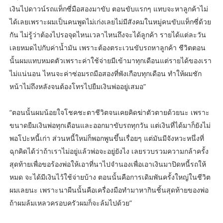
เงินไปดาวน์รถแท็กซี่มือสองมาขับ ตอนขับแรกๆ แทบจะหาลูกค้าไม่
ได้เลยเพราะผมเป็นคนพูดไม่เก่งเลยไม่มีสังคมในหมู่คนขับแท็กซี่ด้วย
กัน ไม่รู้ว่าต้องไปรอจุดไหนเวลาไหนถึงจะได้ลูกค้า รายได้แต่ละวัน
เลยหมดไปกับค่าน้ำมัน เพราะต้องตระเวนขับรถหาลูกค้า ชีวิตตอน
นั้นผมแทบหมดตัวเพราะค่าใช้จ่ายมีเข้ามาทุกเดือนแต่รายได้ของเรา
ไม่แน่นอน ไหนจะค่าซ่อมรถมือสองที่พังเกือบทุกเดือน ทำให้ผมชัก
หน้าไม่ถึงหลังจนต้องโทรไปยืมเงินพ่ออยู่เสมอ”
“ตอนนั้นผมน้อยใจโชคชะตาชีวิตจนเคยคิดฆ่าตัวตายด้วยนะ เพราะ
ขนาดยืมเงินพ่อทุกเดือนและออกมาขับรถทุกวัน แต่เงินที่ได้มาก็ยังไม่
พอโปะหนี้เก่า ส่วนหนี้ใหม่ก็พอกพูนขึ้นเรื่อยๆ แต่มันมีจังหวะหนึ่งที่
ฉุกคิดได้ว่าถ้าเราไม่อยู่แล้วพ่อจะอยู่ยังไง เลยรวบรวมความกล้าครั้ง
สุดท้ายเพื่อขอร้องพ่อให้เอาที่นาไปจำนองเพื่อเอาเงินมาปิดหนี้รถให้
หมด จะได้มีเงินไว้ใช้จ่ายบ้าง ตอนนั้นคือการเดิมพันครั้งใหญ่ในชีวิต
ผมเลยนะ เพราะนาผืนนั้นคือเครื่องมือทำมาหากินชิ้นสุดท้ายของพ่อ
ถ้าผมล้มเหลวครอบครัวผมก็จะล้มไปด้วย”