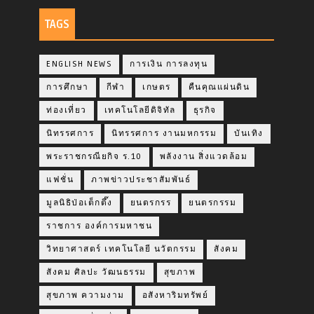
TAGS
ENGLISH NEWS
การเงิน การลงทุน
การศึกษา
กีฬา
เกษตร
คืนคุณแผ่นดิน
ท่องเที่ยว
เทคโนโลยีดิจิทัล
ธุรกิจ
นิทรรศการ
นิทรรศการ งานมหกรรม
บันเทิง
พระราชกรณียกิจ ร.10
พลังงาน สิ่งแวดล้อม
แฟชั่น
ภาพข่าวประชาสัมพันธ์
มูลนิธิป่อเต็กตึ๊ง
ยนตรกรร
ยนตรกรรม
ราชการ องค์การมหาชน
วิทยาศาสตร์ เทคโนโลยี นวัตกรรม
สังคม
สังคม ศิลปะ วัฒนธรรม
สุขภาพ
สุขภาพ ความงาม
อสังหาริมทรัพย์