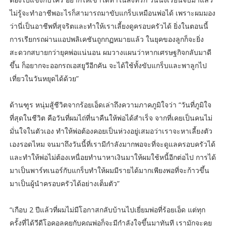
ไม่รู้จะทำอาชีพอะไรก็สามารถมาขับแกร็บเหมือนพ่อได้ เพราะผมมอง
ว่านี่เป็นอาชีพที่สุจริตและทำให้เราเลี้ยงดูครอบครัวได้ ยิ่งในตอนนี้
การเรียกรถผ่านแอปพลิเคชันถูกกฏหมายแล้ว ในยุคของลูกก็จะยิ่ง
สะดวกสบายกว่ายุคพ่อแน่นอน ผมวางแผนว่าหากเศรษฐกิจกลับมาดี
ขึ้น ก็อยากจะออกรถเอสยูวีอีกคัน จะได้ใช้ทั้งขับแกร็บและพาลูกไป
เที่ยวในวันหยุดได้ด้วย”
ด้านฑูร หนุ่มสู้ชีวิตจากร้อยเอ็ดเล่าถึงความภาคภูมิใจว่า “วันที่ภูมิใจ
ที่สุดในชีวิต คือวันที่ผมไถ่ที่นาคืนให้พ่อได้สำเร็จ จากที่เคยเป็นคนไม่
มั่นใจในตัวเอง ทำให้พ่อต้องคอยเป็นห่วงอยู่เสมอว่าเราจะหาเลี้ยงตัว
เองรอดไหม จนมาถึงวันนี้ที่เรามีกำลังมากพอจะที่จะดูแลครอบครัวได้
และทำให้พ่อไม่ต้องเหนื่อยทำนาหาเงินมาให้ผมใช้หนี้อีกต่อไป การได้
มาเป็นพาร์ทเนอร์กับแกร็บทำให้ผมมีรายได้มากเพียงพอที่จะก้าวขึ้น
มาเป็นผู้นำครอบครัวได้อย่างเต็มตัว”
“เกือบ 2 ปีแล้วที่ผมไม่มีโอกาสกลับบ้านไปเยี่ยมพ่อที่ร้อยเอ็ด แต่ทุก
ครั้งที่ได้วีดีโอคอลคุยกับคุณพ่อก็จะมีกำลังใจขึ้นมาทันที เรามักจะคุย