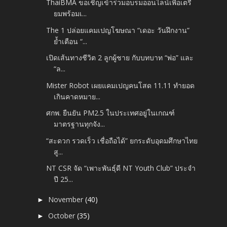
ThaiBMA ขอเชิญเข้าร่วมอบรมออนไลน์เพื่อเตรี
ยมพร้อมเ...
The 1 ปล่อยแคมเปญโฆษณา “เดอะ วันฝึกงาน”
ย้ำเตือน “...
เปิดเส้นทางชีวิต 2 ลูกผู้ชาย กับบทบาท “พ่อ” และ
“ล...
Mister Robot เผยแคมเปญคนโสด 11.11 ทำยอด
เกินคาดหมาย...
ศกพ. ยืนยัน PM2.5 ในประเทศอยู่ในเกณฑ์
มาตรฐานทุกจัง...
“สะดวก รวดเร็ว เชื่อถือได้” ยกระดับอุดมศึกษาไทย
สู...
NT CSR จัด “เพาะพันธุ์ดี NT Youth Club” ประจำ
ปี 25...
November
(40)
►
October
(35)
►