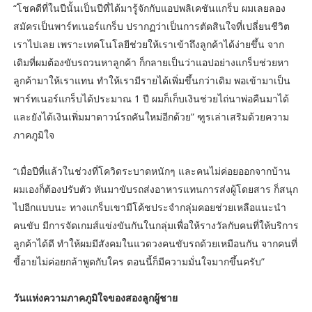
“โชคดีที่ในปีนั้นเป็นปีที่ได้มารู้จักกับแอปพลิเคชันแกร็บ ผมเลยลอง
สมัครเป็นพาร์ทเนอร์แกร็บ ปรากฏว่าเป็นการตัดสินใจที่เปลี่ยนชีวิต
เราไปเลย เพราะเทคโนโลยีช่วยให้เราเข้าถึงลูกค้าได้ง่ายขึ้น จาก
เดิมที่ผมต้องขับรถวนหาลูกค้า ก็กลายเป็นว่าแอปอย่างแกร็บช่วยหา
ลูกค้ามาให้เราแทน ทำให้เรามีรายได้เพิ่มขึ้นกว่าเดิม พอเข้ามาเป็น
พาร์ทเนอร์แกร็บได้ประมาณ 1 ปี ผมก็เก็บเงินช่วยไถ่นาพ่อคืนมาได้
และยังได้เงินเพิ่มมาดาวน์รถคันใหม่อีกด้วย” ฑูรเล่าเสริมด้วยความ
ภาคภูมิใจ
“เมื่อปีที่แล้วในช่วงที่โควิดระบาดหนักๆ และคนไม่ค่อยออกจากบ้าน
ผมเองก็ต้องปรับตัว หันมาขับรถส่งอาหารแทนการส่งผู้โดยสาร ก็สนุก
ไปอีกแบบนะ ทางแกร็บเขามีโค้ชประจำกลุ่มคอยช่วยเหลือแนะนำ
คนขับ มีการจัดเกมส์แข่งขันกันในกลุ่มเพื่อให้รางวัลกับคนที่ให้บริการ
ลูกค้าได้ดี ทำให้ผมมีสังคมในแวดวงคนขับรถด้วยเหมือนกัน จากคนที่
ขี้อายไม่ค่อยกล้าพูดกับใคร ตอนนี้ก็มีความมั่นใจมากขึ้นครับ”
วันแห่งความภาคภูมิใจของสองลูกผู้ชาย