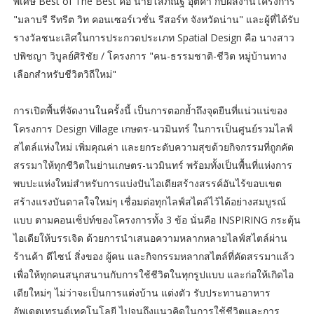
พิเศษ Best of The Best คือ นายโสภณัฐ อุตคำ กับผลงานโครงการ
"มลาบรี รีทรีต วิท คอนเซอร์เวชั่น รีสอร์ท จังหวัดน่าน" และผู้ที่ได้รับ
รางวัลชนะเลิศในการประกวดประเภท Spatial Design คือ นางสาว
ปพิชญา วิบูลย์ศิริชัย / โครงการ "คน-ธรรมชาติ-ชีวิต หมู่บ้านทาง
เลือกสำหรับชีวิตวิถีใหม่"
การเปิดพื้นที่จัดงานในครั้งนี้ เป็นการตอกย้ำถึงจุดยืนที่แน่วแน่ของ
โครงการ Design Village เกษตร-นวมินทร์ ในการเป็นศูนย์รวมไลฟ์
สไตล์แห่งใหม่ เพิ่มคุณค่า และยกระดับความสุขด้วยกิจกรรมที่ถูกคัด
สรรมาให้ทุกชีวิตในย่านเกษตร-นวมินทร์ พร้อมทั้งเป็นพื้นที่แห่งการ
พบปะแห่งใหม่สำหรับการแบ่งปันไอเดียสร้างสรรค์อันไร้ขอบเขต
สร้างแรงบันดาลใจใหม่ๆ เชื่อมต่อทุกไลฟ์สไตล์ไว้ได้อย่างสมบูรณ์
แบบ ตามคอนเซ็ปท์ของโครงการทั้ง 3 ข้อ นั่นคือ INSPIRING กระตุ้น
ไอเดียให้บรรเจิด ด้วยการนำเสนอความหลากหลายไลฟ์สไตล์ผ่าน
ร้านค้า ดีไซน์ สิ่งของ ผู้คน และกิจกรรมหลากสไตล์ที่คัดสรรมาแล้ว
เพื่อให้ทุกคนสนุกสนานกับการใช้ชีวิตในทุกรูปแบบ และก่อให้เกิดไอ
เดียใหม่ๆ ไม่ว่าจะเป็นการแต่งบ้าน แต่งตัว รับประทานอาหาร
อัพเดตเทรนด์เทคโนโลยี ไปจนถึงแนวคิดในการใช้ชีวิตและการ