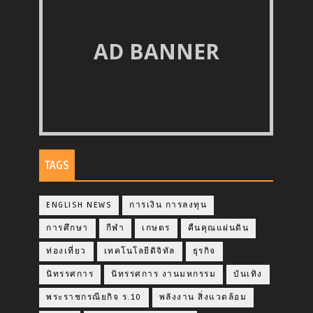
AD BANNER
TAGS
ENGLISH NEWS
การเงิน การลงทุน
การศึกษา
กีฬา
เกษตร
คืนคุณแผ่นดิน
ท่องเที่ยว
เทคโนโลยีดิจิทัล
ธุรกิจ
นิทรรศการ
นิทรรศการ งานมหกรรม
บันเทิง
พระราชกรณียกิจ ร.10
พลังงาน สิ่งแวดล้อม