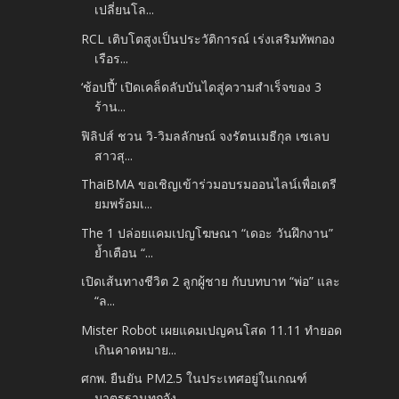
เปลี่ยนโล...
RCL เติบโตสูงเป็นประวัติการณ์ เร่งเสริมทัพกอง
เรือร...
‘ช้อปปี้’ เปิดเคล็ดลับบันไดสู่ความสำเร็จของ 3
ร้าน...
ฟิลิปส์ ชวน วิ-วิมลลักษณ์ จงรัตนเมธีกุล เซเลบ
สาวสุ...
ThaiBMA ขอเชิญเข้าร่วมอบรมออนไลน์เพื่อเตรี
ยมพร้อมเ...
The 1 ปล่อยแคมเปญโฆษณา “เดอะ วันฝึกงาน”
ย้ำเตือน “...
เปิดเส้นทางชีวิต 2 ลูกผู้ชาย กับบทบาท “พ่อ” และ
“ล...
Mister Robot เผยแคมเปญคนโสด 11.11 ทำยอด
เกินคาดหมาย...
ศกพ. ยืนยัน PM2.5 ในประเทศอยู่ในเกณฑ์
มาตรฐานทุกจัง...