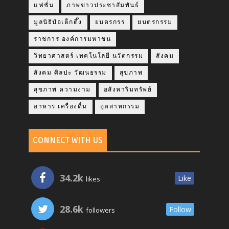
แฟชั่น
ภาพข่าวประชาสัมพันธ์
มูลนิธิป่อเต็กตึ๊ง
ยนตรกรร
ยนตรกรรม
ราชการ องค์การมหาชน
วิทยาศาสตร์ เทคโนโลยี นวัตกรรม
สังคม
สังคม ศิลปะ วัฒนธรรม
สุขภาพ
สุขภาพ ความงาม
อสังหาริมทรัพย์
อาหาร เครื่องดื่ม
อุตสาหกรรม
CONNECT WITH US
34.2k
Like
likes
28.6k
Follow
followers