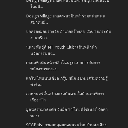
Design Village เกษตร-นวมินทร์ เชิญร่วมฉลองปี
ใหม่นี...
Design Village เกษตร-นวมินทร์ ร่วมสนับสนุน
สมาคมมั...
ปกครองมอบรางวัล อำเภอสร้างสุข 2564 ยกระดับ
งานบริกา...
“เพาะพันธุ์ดี NT Youth Club” เดินหน้านำ
นวัตกรรมดิจ...
เอสเอพี เดินหน้าพลิกโฉมรูปแบบการจัดการ
พนักงานขององ...
แกร็บ ไฟแนนเชียล กรุ๊ป ผนึก ธปท. เสริมความรู้
พาร์ท...
ภาพยนตร์สั้นสร้างแรงบันดาลใจด้านคนพิการ
เรื่อง “Th...
มูลนิธิรามาธิบดีฯ จับมือ 14 ไทยดีไซเนอร์ จัดทำ
ของร...
SCGP ประกาศผลสุดยอดคนรุ่นใหม่ร่วมส่งเสียง