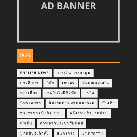
AD BANNER
TAGS
ENGLISH NEWS
การเงิน การลงทุน
การศึกษา
กีฬา
เกษตร
คืนคุณแผ่นดิน
ท่องเที่ยว
เทคโนโลยีดิจิทัล
ธุรกิจ
นิทรรศการ
นิทรรศการ งานมหกรรม
บันเทิง
พระราชกรณียกิจ ร.10
พลังงาน สิ่งแวดล้อม
แฟชั่น
ภาพข่าวประชาสัมพันธ์
มูลนิธิป่อเต็กตึ๊ง
ยนตรกรร
ยนตรกรรม