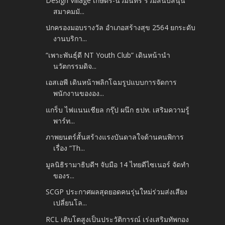
Design Village เกษตร-นวมินทร์ ร่วมสนับสนุน
สมาคมมั...
ปกครองมอบรางวัล อำเภอสร้างสุข 2564 ยกระดับ
งานบริกา...
“เพาะพันธุ์ดี NT Youth Club” เดินหน้านำ
นวัตกรรมดิจ...
เอสเอพี เดินหน้าพลิกโฉมรูปแบบการจัดการ
พนักงานขององ...
แกร็บ ไฟแนนเชียล กรุ๊ป ผนึก ธปท. เสริมความรู้
พาร์ท...
ภาพยนตร์สั้นสร้างแรงบันดาลใจด้านคนพิการ
เรื่อง “Th...
มูลนิธิรามาธิบดีฯ จับมือ 14 ไทยดีไซเนอร์ จัดทำ
ของร...
SCGP ประกาศผลสุดยอดคนรุ่นใหม่ร่วมส่งเสียง
เปลี่ยนโล...
RCL เติบโตสูงเป็นประวัติการณ์ เร่งเสริมทัพกอง