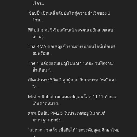
เรือร...
‘ช้อปปี้’ เปิดเคล็ดลับบันไดสู่ความสำเร็จของ 3
ร้าน...
ฟิลิปส์ ชวน วิ-วิมลลักษณ์ จงรัตนเมธีกุล เซเลบ
สาวสุ...
ThaiBMA ขอเชิญเข้าร่วมอบรมออนไลน์เพื่อเตรี
ยมพร้อมเ...
The 1 ปล่อยแคมเปญโฆษณา “เดอะ วันฝึกงาน”
ย้ำเตือน “...
เปิดเส้นทางชีวิต 2 ลูกผู้ชาย กับบทบาท “พ่อ” และ
“ล...
Mister Robot เผยแคมเปญคนโสด 11.11 ทำยอด
เกินคาดหมาย...
ศกพ. ยืนยัน PM2.5 ในประเทศอยู่ในเกณฑ์
มาตรฐานทุกจัง...
“สะดวก รวดเร็ว เชื่อถือได้” ยกระดับอุดมศึกษาไทย
สู...