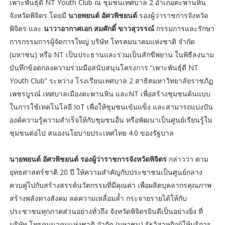
เพาะพันธุ์ดี NT Youth Club ณ ชุมชนเทศบาล 2 อำเภอตะพานหิน
จังหวัดพิจิตร โดยมี
นายพยนต์ อัศวพิชยนต์
รองผู้ว่าราชการจังหวัด
พิจิตร และ
นาวาอากาศเอก สมศักดิ์ ขาวสุวรรณ์
กรรมการและรักษา
การกรรมการผู้จัดการใหญ่ บริษัท โทรคมนาคมแห่งชาติ จำกัด
(มหาชน) หรือ NT เป็นประธานและร่วมเป็นสักขีพยาน ในพิธีลงนาม
บันทึกข้อตกลงความร่วมมือสนับสนุนโครงการ “เพาะพันธุ์ดี NT
Youth Club” ระหว่าง โรงเรียนเทศบาล 2 สาธิตมหาวิทยาลัยราชภัฏ
เพชรบูรณ์ เทศบาลเมืองตะพานหิน และNT เพื่อสร้างชุมชนต้นแบบ
ในการใช้เทคโนโลยี IoT เพื่อให้ชุมชนเข้มแข็ง และสามารถแบ่งปัน
องค์ความรู้ความสำเร็จให้กับชุมชนอื่น หรือพัฒนาเป็นศูนย์เรียนรู้ใน
ชุมชนต่อไป สนองนโยบายประเทศไทย 4.0 ของรัฐบาล
นายพยนต์ อัศวพิชยนต์ รองผู้ว่าราชการจังหวัดพิจิตร
กล่าวว่า ตาม
ยุทธศาสตร์ชาติ 20 ปี ให้ความสำคัญกับประชาชนเป็นศูนย์กลาง
ควบคู่ไปกับสร้างสรรค์นวัตกรรมที่มีคุณค่า เพื่อผลิตบุคลากรคุณภาพ
สร้างพลังทางสังคม ลดความเหลื่อมล้ำ กระจายรายได้ให้กับ
ประชาชนทุกภาคส่วนอย่างทั่วถึง จังหวัดพิจิตรยินดีเป็นอย่างยิ่ง ที่
บริษัท โทรคมนาคมแห่งชาติ จำกัด (มหาชน) รัฐวิสาหกิจผู้ให้บริการ