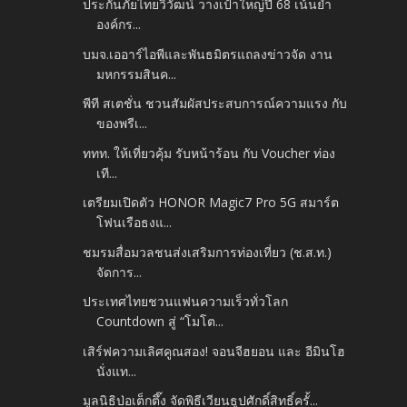
ประกันภัยไทยวิวัฒน์ วางเป้าใหญ่ปี 68 เน้นย้ำ
องค์กร...
บมจ.เออาร์ไอพีและพันธมิตรแถลงข่าวจัด งาน
มหกรรมสินค...
พีที สเตชั่น ชวนสัมผัสประสบการณ์ความแรง กับ
ของพรีเ...
ททท. ให้เที่ยวคุ้ม รับหน้าร้อน กับ Voucher ท่อง
เที...
เตรียมเปิดตัว HONOR Magic7 Pro 5G สมาร์ต
โฟนเรือธงแ...
ชมรมสื่อมวลชนส่งเสริมการท่องเที่ยว (ช.ส.ท.)
จัดการ...
ประเทศไทยชวนแฟนความเร็วทั่วโลก
Countdown สู่ “โมโต...
เสิร์ฟความเลิศคูณสอง! จอนจีฮยอน และ อีมินโฮ
นั่งแท...
มูลนิธิป่อเต็กตึ๊ง จัดพิธีเวียนธูปศักดิ์สิทธิ์ครั้...