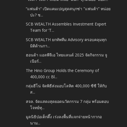
“แฟนต้า” เปิดแคมเปญสุดสนุกซ่า "แฟนต้า” หน่อย
ป่ะ? ช...
SCB WEALTH Assembles Investment Expert
Team for ‘T...
SCB WEALTH ยกทัพทีม Advisory ครอบคลุมทุก
มิติด้านกา...
ฮอนด้า แอลพีจีเอ ไทยแลนด์ 2025 จัดกิจกรรม จู
เนียร์...
The Hino Group Holds the Ceremony of
400,000 cc Bl...
กลุ่มฮีโน่ จัดพิธีส่งมอบโลหิต 400,000 ซีซี ให้กับ
ส...
สจล. จัดแสดงสุดยอดนวัตกรรม 7 กลุ่ม พร้อมตอบ
โจทย์ทุ...
มูลนิธิป่อเต็กตึ๊ง เร่งลงพื้นที่แจกจ่ายหน้ากากอ
นาม...