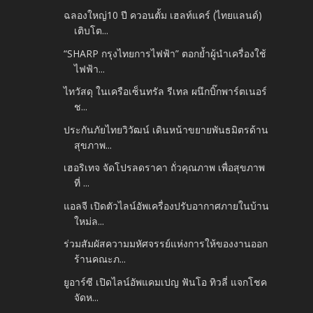
ฉลองใหญ่10 ปี ควอนตั้ม เฮลท์แคร์ (ไทยแลนด์)
เติบโต...
“SHARP กรุงไทยการไฟฟ้า” ตอกย้ำผู้นำเครื่องใช้
ไฟฟ้า...
ไทวัสดุ ในเครือเซ็นทรัล รีเทล ผนึกบิ๊กพาร์ตเนอร์
ช...
ประกันภัยไทยวิวัฒน์ เดินหน้าขยายพันธมิตรด้าน
สุขภาพ...
เฮอริเทจ จัดโปรลดราคา ถั่วคุณภาพ เพื่อสุขภาพ
ที่ ...
แอลจี เปิดตัวไลน์อัพเครื่องปรับอากาศภายในบ้าน
ใหม่ล...
ร่วมสัมผัสความมหัศจรรย์แห่งการให้ของงานออก
ร้านคณะภ...
ยูอาร์ซี เปิดไลน์อัพแคมเปญ ฟันโอ ทิวลี่ แจกโชค
จัดห...