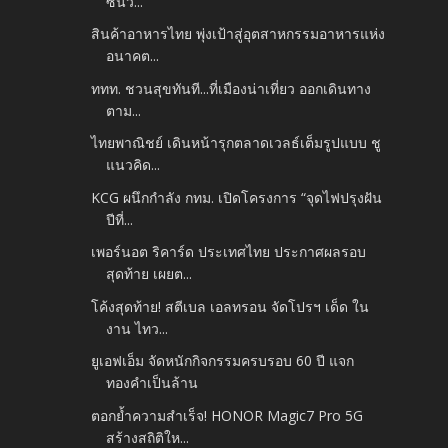
ซันว...
สินค้าอาหารไทย พุ่งเป้าสู่อุตสาหกรรมอาหารแห่ง
อนาคต...
ททท. ชวนสุขทันที...ที่เมืองน่าเที่ยว ออกเดินทาง
ตาม...
ไทยพาณิชย์ เดินหน้ารุกตลาดเวลธ์เต็มรูปแบบ ชู
แนวคิด...
KCG ผนึกกำลัง กทม. เปิดโครงการ “จุดไฟปรุงฝัน
ปีที่...
เพอร์นอต ริคาร์ด ประเทศไทย ประกาศผลรอบ
สุดท้าย เผยต...
โค้งสุดท้าย! สตีเบล เอลทรอน จัดโปรฯ เด็ด ใน
งาน ไทว...
ยูเอฟเอ็ม จัดหนักกิจกรรมครบรอบ 60 ปี แจก
ทองคำเป็นล้าน
ตอกย้ำความสำเร็จ! HONOR Magic7 Pro 5G
สร้างสถิติให...