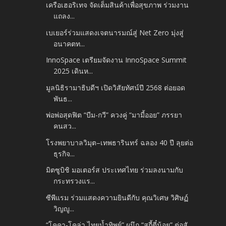
เครือเฮอริเทจ จัดเต็มสินค้าเพื่อสุขภาพ ร่วมงาน
แถลง...
เบเยอร์ร่วมแสดงเจตนารมณ์สู่ Net Zero มุ่งสู่
อนาคตท...
InnoSpace เตรียมจัดงาน InnoSpace Summit
2025 เดินห...
มูลนิธิรามาธิบดีฯ เปิดวิสัยทัศน์ปี 2568 ต่อยอด
พันธ...
พ่อพ่อสุดฟิต “บีม-กวี” ควงคู่ “มามี้ออย” ภรรยา
คนสว...
โรงพยาบาลวิมุต–เทพธารินทร์ ฉลอง 40 ปี ลุยต่อ
ธุรกิจ...
มิตซูบิชิ มอเตอร์ส ประเทศไทย ร่วมลงนามกับ
กระทรวงแร...
ซีพีแรม ร่วมแสดงความยินดีกับ คุณวิเศษ วิศิษฏ์
วิญญู...
“โคคา-โคล่า ไทยน้ำทิพย์” ผนึก “สุกี้ตี๋น้อย” ต่อสั...