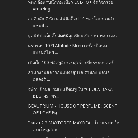
ททท.ต้อนรับนักท่องเที่ยว LGBTQ+ จัดกิจกรรม
Amazing...
สุดคึกคัก 7 นักกอล์ฟมือท็อป 10 ของโลกร่วมล่า
แชมป์ ...
มูลนิธิป่อเต็กตึ๊ง จัดพิธีจุดเทียนเปิดงานเทศกาลง่ว...
ครบรอบ 10 ปี Attitude Mom เครื่องปั๊มนม
แบรนด์ไทย ...
เปิดศึก 100 พลัสยูลีกรอบสุดท้ายที่ธรรมศาสตร์
สำนักงานสลากกินแบ่งรัฐบาล ร่วมกับ มูลนิธิ
เมเจอร์ ...
จุฬาฯ ย้อมสยามเป็นสีชมพู ใน “CHULA BAKA
BEGINS” พร...
BEAUTRIUM - HOUSE OF PERFUME : SCENT
OF LOVE ที่สุ...
“Isuzu 2.2 MAXFORCE MAXDEAL โปรแรงสะใจ
งานใหญ่สุดฟ...