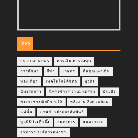
TAGS
ENGLISH NEWS
การเงิน การลงทุน
การศึกษา
กีฬา
เกษตร
คืนคุณแผ่นดิน
ท่องเที่ยว
เทคโนโลยีดิจิทัล
ธุรกิจ
นิทรรศการ
นิทรรศการ งานมหกรรม
บันเทิง
พระราชกรณียกิจ ร.10
พลังงาน สิ่งแวดล้อม
แฟชั่น
ภาพข่าวประชาสัมพันธ์
มูลนิธิป่อเต็กตึ๊ง
ยนตรกรร
ยนตรกรรม
ราชการ องค์การมหาชน