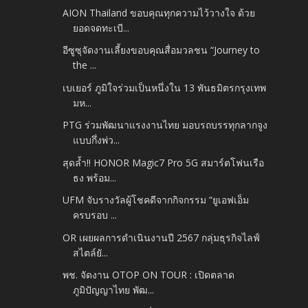
AION Thailand ขอบคุณทุกความไว้วางใจ ด้วย
ยอดจดทะเบี...
อีซูซุจัดงานเลี้ยงขอบคุณสื่อมวลชน “Journey to
the ...
เบเยอร์ ภูมิใจร่วมเป็นหนึ่งใน 13 พันธมิตรกรุงเทพ
มห...
PTG ร่วมพัฒนาแรงงานไทย มอบรถบรรทุกลากจูง
แบบกึ่งพ่ว...
สุดล้ำ!! HONOR Magic7 Pro 5G สมาร์ตโฟนเรือ
ธง พร้อม...
UFM จับรางวัลผู้โชคดีจากกิจกรรม “ยูเอฟเอ็ม
ครบรอบ ...
OR เผยผลการดำเนินงานปี 2567 กลุ่มธุรกิจไลฟ์
สไตล์ยั...
พช. จัดงาน OTOP ON TOUR : เปิดตลาด
ภูมิปัญญาไทย พัฒ...