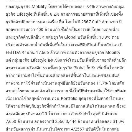
ของกลุ่มธุรกิจ Mobility โดยรายได้ขายลดลง 7.4% สวนทางกับกลุ่ม
ธุรกิจ Lifestyle ที่เพิ่มขึ้น 8.2% ตามการขยายสาขาที่เพิ่มขึ้นของทั้ง
ธุรกิจค้าปลีกอาหารและเครื่องดื่ม โดยในปี 2567 Café Amazon มี
ยอดขายรวมกว่า 400 ล้านแก้ว ซึ่งถือเป็นการเติบโตอย่างต่อเนื่อง
และธุรกิจค้าปลีกอื่น ๆ กลุ่มธุรกิจ Global ปรับเพิ่มขึ้น 10.9% ตาม
ปริมาณจำหน่ายน้ำมันที่เพิ่มขึ้นในประเทศฟิลิปปินส์เป็นหลัก และมี
EBITDA จำนวน 17,666 ล้านบาท อ่อนตัวจากกลุ่มธุรกิจ Mobility
แต่ กลุ่มธุรกิจ Lifestyle ยังแข็งแกร่งโดยปรับเพิ่มขึ้นจากธุรกิจค้าปลีก
อาหารและเครื่องดื่ม รวมทั้งกลุ่มธุรกิจ Global ก็ปรับเพิ่มขึ้นโดยหลัก
จากภาพรวมกำไรขั้นต้นเฉลี่ยต่อลิตรที่ฟื้นตัวในประเทศฟิลิปปินส์
ภาพรวมค่าใช้จ่ายดำเนินงานสุทธิปกติยังปรับลดลง 11.7% โดยหลัก
จากค่าโฆษณาและส่งเสริมการขาย ซึ่งในปีที่ผ่านมามีค่าใช้จ่ายพิเศษ
เนื่องจากใช้กลยุทธ์การทบทวน Portfolio ยุติธุรกิจที่ไม่ทำกำไร และ
ให้ความสำคัญกับธุรกิจที่ทำกำไรและมีโอกาสเติบโตในอนาคต ซึ่งจะ
ส่งผลดีต่อธุรกิจของ OR ในระยะยาว สำหรับกำไรสุทธิ มีจำนวน
7,650 ล้านบาท ลดลงจากปี 2566 3,444 ล้านบาท หรือลดลง 31.0%
สำหรับผลการดำเนินงานในไตรมาส 4/2567 ปรับดีขึ้นในทุกกลุ่ม