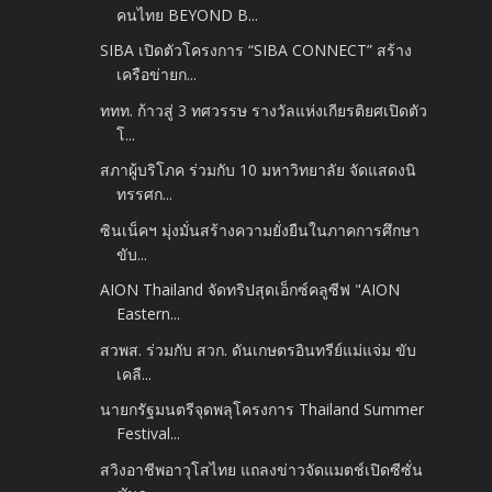
คนไทย BEYOND B...
SIBA เปิดตัวโครงการ “SIBA CONNECT” สร้าง
เครือข่ายก...
ททท. ก้าวสู่ 3 ทศวรรษ รางวัลแห่งเกียรติยศเปิดตัว
โ...
สภาผู้บริโภค ร่วมกับ 10 มหาวิทยาลัย จัดแสดงนิ
ทรรศก...
ซินเน็คฯ มุ่งมั่นสร้างความยั่งยืนในภาคการศึกษา
ขับ...
AION Thailand จัดทริปสุดเอ็กซ์คลูซีฟ "AION
Eastern...
สวพส. ร่วมกับ สวก. ดันเกษตรอินทรีย์แม่แจ่ม ขับ
เคลื...
นายกรัฐมนตรีจุดพลุโครงการ Thailand Summer
Festival...
สวิงอาชีพอาวุโสไทย แถลงข่าวจัดแมตช์เปิดซีซั่น