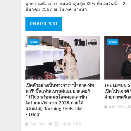
ทุกความต้องการ ลดหนักสูงสุด 80% ตั้งแต่วันนี้ – 2
มีนาคม 2568 ณ ไบเทค บางนา
RELATED POST
ธุรกิจ
ธุรกิจ
เปิดตัวอย่างเป็นทางการ! ‘น้ำตาล-ทิพ
THE LEMON S
นารี’ ขึ้นแท่นแบรนด์แอมบาสเดอร์
เปิดโปรเจกต์ 
FitFlop พร้อมเผยโฉมคอลเลกชัน
ศักยภาพครีเอเ
Autumn/Winter 2026 ภายใต้
Siam Outlook
แคมเปญ ‘Nothing Feels Like
FitFlop’
Siam Outlook
Aug 06, 2026