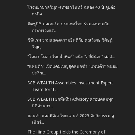
โรงพยาบาลวิมุต–เทพธารินทร์ ฉลอง 40 ปี ลุยต่อ
ธุรกิจ...
มิตซูบิชิ มอเตอร์ส ประเทศไทย ร่วมลงนามกับ
กระทรวงแร...
ซีพีแรม ร่วมแสดงความยินดีกับ คุณวิเศษ วิศิษฏ์
วิญญู...
“โคคา-โคล่า ไทยน้ำทิพย์” ผนึก “สุกี้ตี๋น้อย” ต่อสั...
“แฟนต้า” เปิดแคมเปญสุดสนุกซ่า "แฟนต้า” หน่อย
ป่ะ? ช...
SCB WEALTH Assembles Investment Expert
Team for ‘T...
SCB WEALTH ยกทัพทีม Advisory ครอบคลุมทุก
มิติด้านกา...
ฮอนด้า แอลพีจีเอ ไทยแลนด์ 2025 จัดกิจกรรม จู
เนียร์...
The Hino Group Holds the Ceremony of