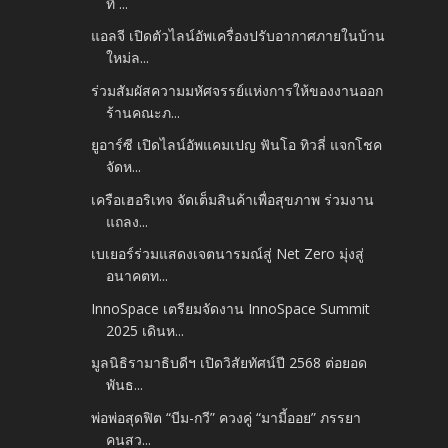
ที่ ...
แอลจี เปิดตัวไลน์อัพเครื่องปรับอากาศภายในบ้าน
ใหม่ล...
ร่วมสัมผัสความมหัศจรรย์แห่งการให้ของงานออก
ร้านคณะภ...
ยูอาร์ซี เปิดไลน์อัพแคมเปญ ฟันโอ ทิวลี่ แจกโชค
จัดห...
เครือเฮอริเทจ จัดเต็มสินค้าเพื่อสุขภาพ ร่วมงาน
แถลง...
เบเยอร์ร่วมแสดงเจตนารมณ์สู่ Net Zero มุ่งสู่
อนาคตท...
InnoSpace เตรียมจัดงาน InnoSpace Summit
2025 เดินห...
มูลนิธิรามาธิบดีฯ เปิดวิสัยทัศน์ปี 2568 ต่อยอด
พันธ...
พ่อพ่อสุดฟิต “บีม-กวี” ควงคู่ “มามี้ออย” ภรรยา
คนสว...