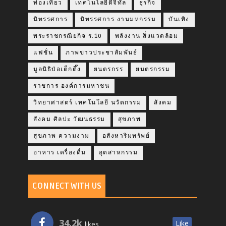
ท่องเที่ยว
เทคโนโลยีดิจิทัล
ธุรกิจ
นิทรรศการ
นิทรรศการ งานมหกรรม
บันเทิง
พระราชกรณียกิจ ร.10
พลังงาน สิ่งแวดล้อม
แฟชั่น
ภาพข่าวประชาสัมพันธ์
มูลนิธิป่อเต็กตึ๊ง
ยนตรกรร
ยนตรกรรม
ราชการ องค์การมหาชน
วิทยาศาสตร์ เทคโนโลยี นวัตกรรม
สังคม
สังคม ศิลปะ วัฒนธรรม
สุขภาพ
สุขภาพ ความงาม
อสังหาริมทรัพย์
อาหาร เครื่องดื่ม
อุตสาหกรรม
CONNECT WITH US
34.2k
Like
likes