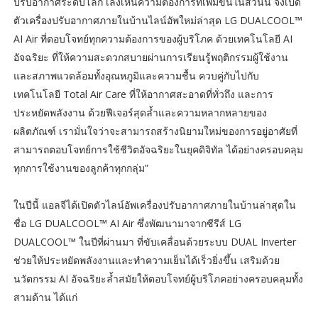
ปรับอากาศระดับโลก เล็งเห็นความต้องการที่เพิ่มขึ้นในส่วนนี้ จึงเปิด
ตัวเครื่องปรับอากาศภายในบ้านไลน์อัพใหม่ล่าสุด LG DUALCOOL™
AI Air ที่ตอบโจทย์ทุกความต้องการของผู้บริโภค ด้วยเทคโนโลยี AI
อัจฉริยะ ที่ให้ความสะดวกสบายผ่านการเรียนรู้พฤติกรรมผู้ใช้งาน
และสภาพแวดล้อมทั้งอุณหภูมิและความชื้น ควบคู่กับไปกับ
เทคโนโลยี Total Air Care ที่ให้อากาศสะอาดที่ทั่วถึง และการ
ประหยัดพลังงาน ด้วยฟีเจอร์สุดล้ำและความหลากหลายของ
ผลิตภัณฑ์ เรามั่นใจว่าจะสามารถสร้างนิยามใหม่ของการอยู่อาศัยที่
สามารถตอบโจทย์การใช้ชีวิตอัจฉริยะในยุคดิจิทัล ได้อย่างครอบคลุม
ทุกการใช้งานของลูกค้าทุกกลุ่ม”
ในปีนี้ แอลจีได้เปิดตัวไลน์อัพเครื่องปรับอากาศภายในบ้านล่าสุดใน
ชื่อ LG DUALCOOL™ AI Air ซึ่งพัฒนามาจากซีรีส์ LG
DUALCOOL™ ในปีที่ผ่านมา ที่ขับเคลื่อนด้วยระบบ DUAL Inverter
ช่วยให้ประหยัดพลังงานและทำความเย็นได้เร็วยิ่งขึ้น เสริมด้วย
นวัตกรรม AI อัจฉริยะล้ำสมัยให้ตอบโจทย์ผู้บริโภคอย่างครอบคลุมทั้ง
สามด้าน ได้แก่