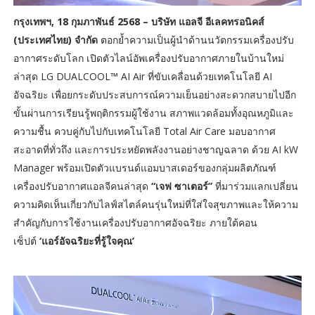
กรุงเทพฯ, 18 กุมภาพันธ์ 2568 – บริษัท แอลจี อีเลคทรอนิคส์
(ประเทศไทย) จำกัด
ตอกย้ำความเป็นผู้นำด้านนวัตกรรมเครื่องปรับ
อากาศระดับโลก เปิดตัวไลน์อัพเครื่องปรับอากาศภายในบ้านใหม่
ล่าสุด LG DUALCOOL™ AI Air ที่ขับเคลื่อนด้วยเทคโนโลยี AI
อัจฉริยะ เพื่อยกระดับประสบการณ์ความเย็นอย่างสะดวกสบายไปอีก
ขั้นผ่านการเรียนรู้พฤติกรรมผู้ใช้งาน สภาพแวดล้อมทั้งอุณหภูมิและ
ความชื้น ควบคู่กับไปกับเทคโนโลยี Total Air Care มอบอากาศ
สะอาดที่ทั่วถึง และการประหยัดพลังงานอย่างชาญฉลาด ด้วย AI kW
Manager พร้อมเปิดตัวแบรนด์แอมบาสเดอร์ของกลุ่มผลิตภัณฑ์
เครื่องปรับอากาศแอลจีคนล่าสุด
“เจฟ ซาเตอร์”
ที่มาร่วมแลกเปลี่ยน
ความคิดเห็นเกี่ยวกับไลฟ์สไตล์คนรุ่นใหม่ที่ใส่ใจสุขภาพและให้ความ
สำคัญกับการใช้งานเครื่องปรับอากาศอัจฉริยะ ภายใต้คอน
เซ็ปต์
‘แอร์อัจฉริยะที่รู้ใจคุณ’