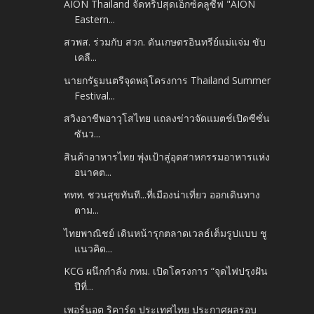
AION Thailand จัดทริปสุดเอ็กซ์คลูซีฟ "AION
Eastern...
สวพส. ร่วมกับ สวก. ดันเกษตรอินทรีย์แม่แจ่ม ขับ
เคลื...
นายกรัฐมนตรีจุดพลุโครงการ Thailand Summer
Festival...
สวิงอาชีพอาวุโสไทย แถลงข่าวจัดแมตช์เปิดซีซั่น
ซันว...
สินค้าอาหารไทย พุ่งเป้าสู่อุตสาหกรรมอาหารแห่ง
อนาคต...
ททท. ชวนสุขทันที...ที่เมืองน่าเที่ยว ออกเดินทาง
ตาม...
ไทยพาณิชย์ เดินหน้ารุกตลาดเวลธ์เต็มรูปแบบ ชู
แนวคิด...
KCG ผนึกกำลัง กทม. เปิดโครงการ “จุดไฟปรุงฝัน
ปีที่...
เพอร์นอต ริคาร์ด ประเทศไทย ประกาศผลรอบ