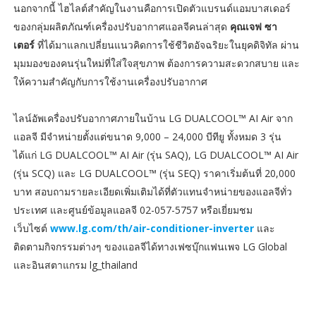
นอกจากนี้ ไฮไลต์สำคัญในงานคือการเปิดตัวแบรนด์แอมบาสเดอร์
ของกลุ่มผลิตภัณฑ์เครื่องปรับอากาศแอลจีคนล่าสุด
คุณเจฟ ซา
เตอร์
ที่ได้มาแลกเปลี่ยนแนวคิดการใช้ชีวิตอัจฉริยะในยุคดิจิทัล ผ่าน
มุมมองของคนรุ่นใหม่ที่ใส่ใจสุขภาพ ต้องการความสะดวกสบาย และ
ให้ความสำคัญกับการใช้งานเครื่องปรับอากาศ
ไลน์อัพเครื่องปรับอากาศภายในบ้าน LG DUALCOOL™ AI Air จาก
แอลจี มีจำหน่ายตั้งแต่ขนาด 9,000 – 24,000 บีทียู ทั้งหมด 3 รุ่น
ได้แก่ LG DUALCOOL™ AI Air (รุ่น SAQ), LG DUALCOOL™ AI Air
(รุ่น SCQ) และ LG DUALCOOL™ (รุ่น SEQ) ราคาเริ่มต้นที่ 20,000
บาท สอบถามรายละเอียดเพิ่มเติมได้ที่ตัวแทนจำหน่ายของแอลจีทั่ว
ประเทศ และศูนย์ข้อมูลแอลจี 02-057-5757 หรือเยี่ยมชม
เว็บไซต์
www.lg.com/th/air-conditioner-inverter
และ
ติดตามกิจกรรมต่างๆ ของแอลจีได้ทางเฟซบุ๊กแฟนเพจ LG Global
และอินสตาแกรม lg_thailand