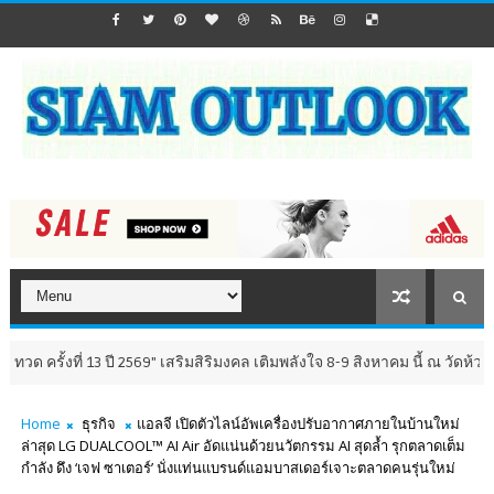
 13 ปี 2569" เสริมสิริมงคล เติมพลังใจ 8-9 สิงหาคม นี้ ณ วัดห้วยมงคล จังหว
Home
ธุรกิจ
แอลจี เปิดตัวไลน์อัพเครื่องปรับอากาศภายในบ้านใหม่
ล่าสุด LG DUALCOOL™ AI Air อัดแน่นด้วยนวัตกรรม AI สุดล้ำ รุกตลาดเต็ม
กำลัง ดึง ‘เจฟ ซาเตอร์’ นั่งแท่นแบรนด์แอมบาสเดอร์เจาะตลาดคนรุ่นใหม่