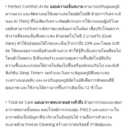
• Perfect Comfort AI Air
มอบความเย็นสบาย
สามารถปรับอุณหภูมิ
ความแรง และทิศทางลมให้เหมาะสมโดยอัตโนมัติ ด้วยการวิเคราะห์
ของ AI ThinQ ที่ไม่เพียงวิเคราะห์พฤติกรรมการใช้งานของผู้บริโภค
แต่ยังสามารถวิเคราะห์สภาพแวดล้อมภายในห้อง เพื่อปรับโหมดการ
ทำงานที่ส่งลมเย็นที่เหมาะสม ด้วยเทคโนโลยี 2 บานสวิง (Dual
Vane) ทำให้ปล่อยลมได้ไกลและเย็นเร็วกว่าถึง 23% และโหมด Soft
Air ให้ลมลอยจากเหนือหัวลงด้านล่าง ทำให้รู้สึกเย็นสบายโดยที่ลมไม่
โดนตัวโดยตรง มีเซ็นเซอร์ระบบควบคุมความชื้นอัตโนมัติปรับ
ความชื้นและแรงลมให้ภายในห้องไม่ชื้นหรือแห้งจนเกินไป และยังมี
ฟังก์ชัน Sleep Timer+ จดจำและวิเคราะห์อุณหภูมิที่เหมาะสม
ระหว่างนอนหลับ และจะปรับอุณหภูมิอัตโนมัติเพื่อการพักผ่อนที่มี
คุณภาพ และใช้งานได้ยาวมากขึ้นกว่าเดิมเป็น 12 ชั่วโมง
• Total Air Care
มอบอากาศสะอาดอย่างทั่วถึง
ด้วยการกรองและฟอก
อากาศหลายขั้นตอน ตอบโจทย์การกรองฝุ่น PM2.5 และมลภาวะใน
อากาศอันเป็นปัญหาที่น่ากังวลในปัจจุบันได้ รวมถึงการทำความ
สะอาดด้วย Freeze Cleaning สร้างอากาศบริสุทธิ์ กำจัดฝุ่นและ