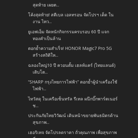
สุดท้าย เผยต...
โค้งสุดท้าย! สตีเบล เอลทรอน จัดโปรฯ เด็ด ใน
งาน ไทว...
ยูเอฟเอ็ม จัดหนักกิจกรรมครบรอบ 60 ปี แจก
ทองคำเป็นล้าน
ตอกย้ำความสำเร็จ! HONOR Magic7 Pro 5G
สร้างสถิติให...
ฉลองใหญ่10 ปี ควอนตั้ม เฮลท์แคร์ (ไทยแลนด์)
เติบโต...
“SHARP กรุงไทยการไฟฟ้า” ตอกย้ำผู้นำเครื่องใช้
ไฟฟ้า...
ไทวัสดุ ในเครือเซ็นทรัล รีเทล ผนึกบิ๊กพาร์ตเนอร์
ช...
ประกันภัยไทยวิวัฒน์ เดินหน้าขยายพันธมิตรด้าน
สุขภาพ...
เฮอริเทจ จัดโปรลดราคา ถั่วคุณภาพ เพื่อสุขภาพ