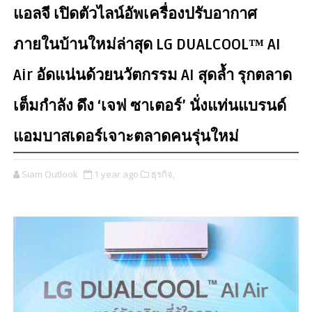
แอลจี เปิดตัวไลน์อัพเครื่องปรับอากาศ
ภายในบ้านใหม่ล่าสุด LG DUALCOOL™ AI
Air อัดแน่นด้วยนวัตกรรม AI สุดล้ำ รุกตลาด
เต็มกำลัง ดึง ‘เจฟ ซาเตอร์’ นั่งแท่นแบรนด์
แอมบาสเดอร์เจาะตลาดคนรุ่นใหม่
Siam Outlook
1 year ago
ธุรกิจ,