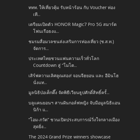
ททท. ให้เที่ยวคุ้ม รับหน้าร้อน กับ Voucher ท่อง
เที...
เตรียมเปิดตัว HONOR Magic7 Pro 5G สมาร์ต
โฟนเรือธงแ...
ชมรมสื่อมวลชนส่งเสริมการท่องเที่ยว (ช.ส.ท.)
จัดการ...
ประเทศไทยชวนแฟนความเร็วทั่วโลก
Countdown สู่ “โมโต...
เสิร์ฟความเลิศคูณสอง! จอนจีฮยอน และ อีมินโฮ
นั่งแท...
มูลนิธิป่อเต็กตึ๊ง จัดพิธีเวียนธูปศักดิ์สิทธิ์ครั้...
บลูแคนยอนฯ สานฝันกอล์ฟหญิง จับมือมูลนิธิแอน
นิก้า แ...
“โอม-ภวัต” ชวนเปิดประสบการณ์วิ่งใจกลางเมือง
สุดยิ่ง...
The 2024 Grand Prize winners showcase