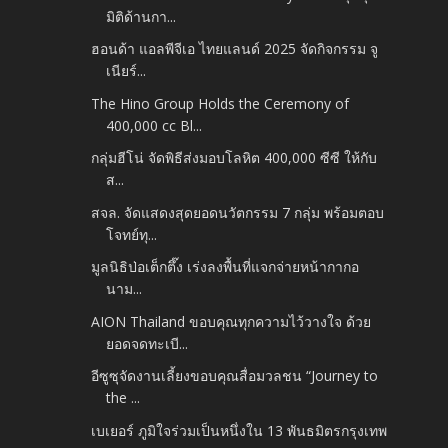
มิติด้านกา...
ฮอนด้า แอลพีจีเอ ไทยแลนด์ 2025 จัดกิจกรรม จู
เนียร์...
The Hino Group Holds the Ceremony of
400,000 cc Bl...
กลุ่มฮีโน่ จัดพิธีส่งมอบโลหิต 400,000 ซีซี ให้กับ
ส...
สจล. จัดแสดงสุดยอดนวัตกรรม 7 กลุ่ม พร้อมตอบ
โจทย์ทุ...
มูลนิธิป่อเต็กตึ๊ง เร่งลงพื้นที่แจกจ่ายหน้ากากอ
นาม...
AION Thailand ขอบคุณทุกความไว้วางใจ ด้วย
ยอดจดทะเบี...
อีซูซุจัดงานเลี้ยงขอบคุณสื่อมวลชน “Journey to
the ...
เบเยอร์ ภูมิใจร่วมเป็นหนึ่งใน 13 พันธมิตรกรุงเทพ