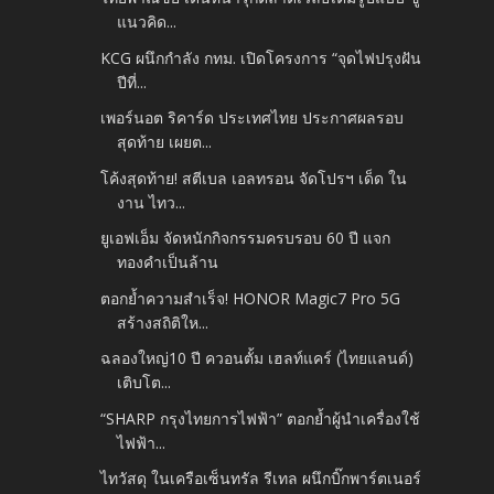
แนวคิด...
KCG ผนึกกำลัง กทม. เปิดโครงการ “จุดไฟปรุงฝัน
ปีที่...
เพอร์นอต ริคาร์ด ประเทศไทย ประกาศผลรอบ
สุดท้าย เผยต...
โค้งสุดท้าย! สตีเบล เอลทรอน จัดโปรฯ เด็ด ใน
งาน ไทว...
ยูเอฟเอ็ม จัดหนักกิจกรรมครบรอบ 60 ปี แจก
ทองคำเป็นล้าน
ตอกย้ำความสำเร็จ! HONOR Magic7 Pro 5G
สร้างสถิติให...
ฉลองใหญ่10 ปี ควอนตั้ม เฮลท์แคร์ (ไทยแลนด์)
เติบโต...
“SHARP กรุงไทยการไฟฟ้า” ตอกย้ำผู้นำเครื่องใช้
ไฟฟ้า...
ไทวัสดุ ในเครือเซ็นทรัล รีเทล ผนึกบิ๊กพาร์ตเนอร์