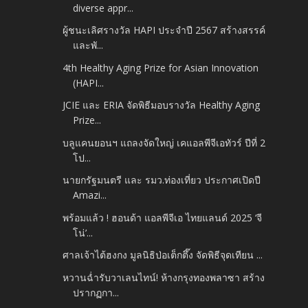
diverse appr...
ผู้ชนะเลิศรางวัล HAPI ประจำปี 2567 สร้างสรรค์
และพั...
4th Healthy Aging Prize for Asian Innovation
(HAPI...
JCIE และ ERIA จัดพิธีมอบรางวัล Healthy Aging
Prize...
บลูแคนยอนฯ แถลงจัดใหญ่ เคแอลพีจีเอทัวร์ ปีที่ 2
โป...
นายกรัฐมนตรี และ รมว.ท่องเที่ยว ประกาศเปิดปี
Amazi...
พร้อมแล้ว ! ฮอนด้า แอลพีจีเอ ไทยแลนด์ 2025 ‘จี
โน่’...
ศาลเจ้าไต้ฮงกง มูลนิธิป่อเต็กตึ๊ง จัดพิธีจุดเทียน ...
หวานฉ่ำรับวาเลนไทน์! ห้างกรุงทองพลาซา สร้าง
ปรากฏกา...