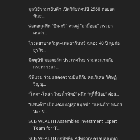
มูลนิธิรามาธิบดีฯ เปิดวิสัยทัศน์ปี 2568 ต่อยอด
พันธ...
พ่อพ่อสุดฟิต “บีม-กวี” ควงคู่ “มามี้ออย” ภรรยา
คนสว...
โรงพยาบาลวิมุต–เทพธารินทร์ ฉลอง 40 ปี ลุยต่อ
ธุรกิจ...
มิตซูบิชิ มอเตอร์ส ประเทศไทย ร่วมลงนามกับ
กระทรวงแร...
ซีพีแรม ร่วมแสดงความยินดีกับ คุณวิเศษ วิศิษฏ์
วิญญู...
“โคคา-โคล่า ไทยน้ำทิพย์” ผนึก “สุกี้ตี๋น้อย” ต่อสั...
“แฟนต้า” เปิดแคมเปญสุดสนุกซ่า "แฟนต้า” หน่อย
ป่ะ? ช...
SCB WEALTH Assembles Investment Expert
Team for ‘T...
SCB WEALTH ยกทัพทีม Advisory ครอบคลุมทุก