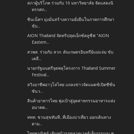
สภาผู้บริโภค ร่วมกับ 10 มหาวิทยาลัย จัดแสดงนิ
ทรรศก...
ซินเน็คฯ มุ่งมั่นสร้างความยั่งยืนในภาคการศึกษา
ขับ...
AION Thailand จัดทริปสุดเอ็กซ์คลูซีฟ "AION
Eastern...
สวพส. ร่วมกับ สวก. ดันเกษตรอินทรีย์แม่แจ่ม ขับ
เคลื...
นายกรัฐมนตรีจุดพลุโครงการ Thailand Summer
Festival...
สวิงอาชีพอาวุโสไทย แถลงข่าวจัดแมตช์เปิดซีซั่น
ซันว...
สินค้าอาหารไทย พุ่งเป้าสู่อุตสาหกรรมอาหารแห่ง
อนาคต...
ททท. ชวนสุขทันที...ที่เมืองน่าเที่ยว ออกเดินทาง
ตาม...
ไทยพาณิชย์ เดินหน้ารุกตลาดเวลธ์เต็มรูปแบบ ชู