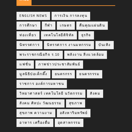
ENGLISH NEWS
การเงิน การลงทุน
การศึกษา
กีฬา
เกษตร
คืนคุณแผ่นดิน
ท่องเที่ยว
เทคโนโลยีดิจิทัล
ธุรกิจ
นิทรรศการ
นิทรรศการ งานมหกรรม
บันเทิง
พระราชกรณียกิจ ร.10
พลังงาน สิ่งแวดล้อม
แฟชั่น
ภาพข่าวประชาสัมพันธ์
มูลนิธิป่อเต็กตึ๊ง
ยนตรกรร
ยนตรกรรม
ราชการ องค์การมหาชน
วิทยาศาสตร์ เทคโนโลยี นวัตกรรม
สังคม
สังคม ศิลปะ วัฒนธรรม
สุขภาพ
สุขภาพ ความงาม
อสังหาริมทรัพย์
อาหาร เครื่องดื่ม
อุตสาหกรรม