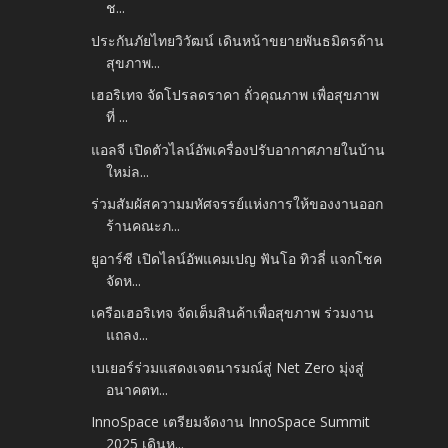
ช...
ประกันภัยไทยวิวัฒน์ เดินหน้าขยายพันธมิตรด้าน
สุขภาพ...
เฮอริเทจ จัดโปรลดราคา ถั่วคุณภาพ เพื่อสุขภาพ
ที่ ...
แอลจี เปิดตัวไลน์อัพเครื่องปรับอากาศภายในบ้าน
ใหม่ล...
ร่วมสัมผัสความมหัศจรรย์แห่งการให้ของงานออก
ร้านคณะภ...
ยูอาร์ซี เปิดไลน์อัพแคมเปญ ฟันโอ ทิวลี่ แจกโชค
จัดห...
เครือเฮอริเทจ จัดเต็มสินค้าเพื่อสุขภาพ ร่วมงาน
แถลง...
เบเยอร์ร่วมแสดงเจตนารมณ์สู่ Net Zero มุ่งสู่
อนาคตท...
InnoSpace เตรียมจัดงาน InnoSpace Summit
2025 เดินห...