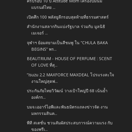
ครบรอบ 10 ปี Attitude Mom เครื่องปั๊มนม
แบรนด์ไทย ...
เปิดศึก 100 พลัสยูลีกรอบสุดท้ายที่ธรรมศาสตร์
สำนักงานสลากกินแบ่งรัฐบาล ร่วมกับ มูลนิธิ
เมเจอร์ ...
จุฬาฯ ย้อมสยามเป็นสีชมพู ใน “CHULA BAKA
BEGINS” พร...
BEAUTRIUM - HOUSE OF PERFUME : SCENT
OF LOVE ที่สุ...
“Isuzu 2.2 MAXFORCE MAXDEAL โปรแรงสะใจ
งานใหญ่สุดฟ...
ประกันภัยไทยวิวัฒน์ วางเป้าใหญ่ปี 68 เน้นย้ำ
องค์กร...
บมจ.เออาร์ไอพีและพันธมิตรแถลงข่าวจัด งาน
มหกรรมสินค...
พีที สเตชั่น ชวนสัมผัสประสบการณ์ความแรง กับ
ของพรีเ...