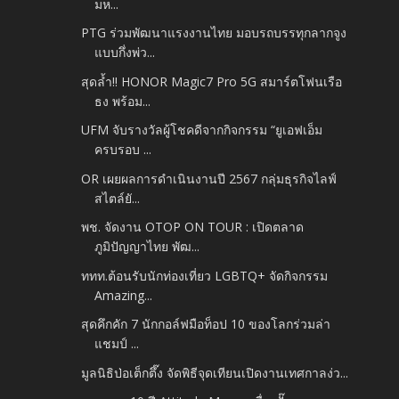
มห...
PTG ร่วมพัฒนาแรงงานไทย มอบรถบรรทุกลากจูง
แบบกึ่งพ่ว...
สุดล้ำ!! HONOR Magic7 Pro 5G สมาร์ตโฟนเรือ
ธง พร้อม...
UFM จับรางวัลผู้โชคดีจากกิจกรรม “ยูเอฟเอ็ม
ครบรอบ ...
OR เผยผลการดำเนินงานปี 2567 กลุ่มธุรกิจไลฟ์
สไตล์ยั...
พช. จัดงาน OTOP ON TOUR : เปิดตลาด
ภูมิปัญญาไทย พัฒ...
ททท.ต้อนรับนักท่องเที่ยว LGBTQ+ จัดกิจกรรม
Amazing...
สุดคึกคัก 7 นักกอล์ฟมือท็อป 10 ของโลกร่วมล่า
แชมป์ ...
มูลนิธิป่อเต็กตึ๊ง จัดพิธีจุดเทียนเปิดงานเทศกาลง่ว...