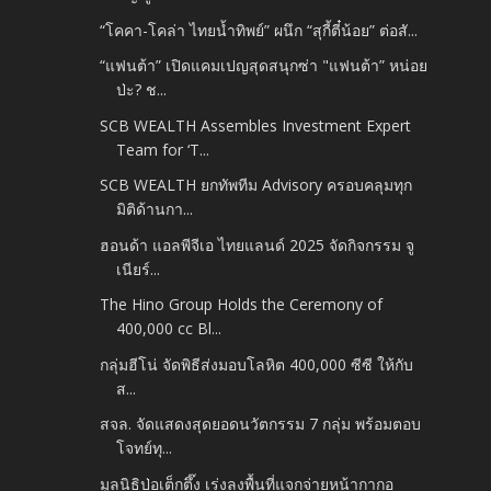
“โคคา-โคล่า ไทยน้ำทิพย์” ผนึก “สุกี้ตี๋น้อย” ต่อสั...
“แฟนต้า” เปิดแคมเปญสุดสนุกซ่า "แฟนต้า” หน่อย
ป่ะ? ช...
SCB WEALTH Assembles Investment Expert
Team for ‘T...
SCB WEALTH ยกทัพทีม Advisory ครอบคลุมทุก
มิติด้านกา...
ฮอนด้า แอลพีจีเอ ไทยแลนด์ 2025 จัดกิจกรรม จู
เนียร์...
The Hino Group Holds the Ceremony of
400,000 cc Bl...
กลุ่มฮีโน่ จัดพิธีส่งมอบโลหิต 400,000 ซีซี ให้กับ
ส...
สจล. จัดแสดงสุดยอดนวัตกรรม 7 กลุ่ม พร้อมตอบ
โจทย์ทุ...
มูลนิธิป่อเต็กตึ๊ง เร่งลงพื้นที่แจกจ่ายหน้ากากอ