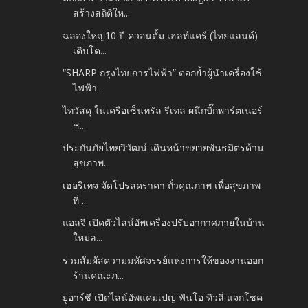
สร้างสถิติให...
ฉลองใหญ่10 ปี ควอนตั้ม เฮลท์แคร์ (ไทยแลนด์)
เติบโต...
“SHARP กรุงไทยการไฟฟ้า” ตอกย้ำผู้นำเครื่องใช้
ไฟฟ้า...
ไทวัสดุ ในเครือเซ็นทรัล รีเทล ผนึกบิ๊กพาร์ตเนอร์
ช...
ประกันภัยไทยวิวัฒน์ เดินหน้าขยายพันธมิตรด้าน
สุขภาพ...
เฮอริเทจ จัดโปรลดราคา ถั่วคุณภาพ เพื่อสุขภาพ
ที่ ...
แอลจี เปิดตัวไลน์อัพเครื่องปรับอากาศภายในบ้าน
ใหม่ล...
ร่วมสัมผัสความมหัศจรรย์แห่งการให้ของงานออก
ร้านคณะภ...
ยูอาร์ซี เปิดไลน์อัพแคมเปญ ฟันโอ ทิวลี่ แจกโชค