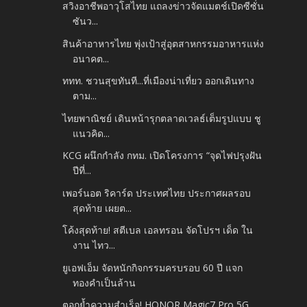
สวิงอาชีพอาวุโสไทย แถลงข่าวจัดแมตช์เปิดซีซั่น
ซันว...
สินค้าอาหารไทย พุ่งเป้าสู่อุตสาหกรรมอาหารแห่ง
อนาคต...
ททท. ชวนสุขทันที...ที่เมืองน่าเที่ยว ออกเดินทาง
ตาม...
ไทยพาณิชย์ เดินหน้ารุกตลาดเวลธ์เต็มรูปแบบ ชู
แนวคิด...
KCG ผนึกกำลัง กทม. เปิดโครงการ “จุดไฟปรุงฝัน
ปีที่...
เพอร์นอต ริคาร์ด ประเทศไทย ประกาศผลรอบ
สุดท้าย เผยต...
โค้งสุดท้าย! สตีเบล เอลทรอน จัดโปรฯ เด็ด ใน
งาน ไทว...
ยูเอฟเอ็ม จัดหนักกิจกรรมครบรอบ 60 ปี แจก
ทองคำเป็นล้าน
ตอกย้ำความสำเร็จ! HONOR Magic7 Pro 5G