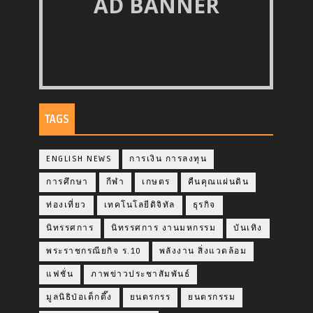
AD BANNER
TAGS
ENGLISH NEWS
การเงิน การลงทุน
การศึกษา
กีฬา
เกษตร
คืนคุณแผ่นดิน
ท่องเที่ยว
เทคโนโลยีดิจิทัล
ธุรกิจ
นิทรรศการ
นิทรรศการ งานมหกรรม
บันเทิง
พระราชกรณียกิจ ร.10
พลังงาน สิ่งแวดล้อม
แฟชั่น
ภาพข่าวประชาสัมพันธ์
มูลนิธิป่อเต็กตึ๊ง
ยนตรกรร
ยนตรกรรม