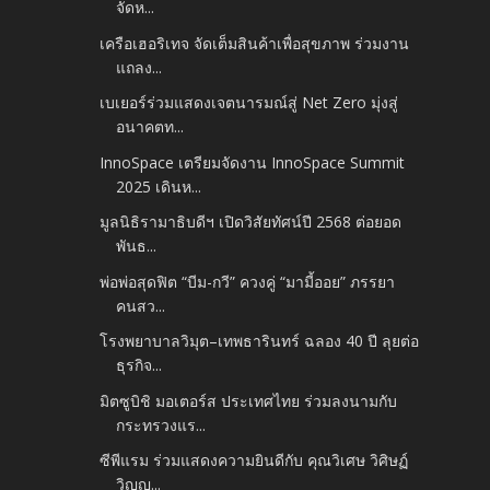
จัดห...
เครือเฮอริเทจ จัดเต็มสินค้าเพื่อสุขภาพ ร่วมงาน
แถลง...
เบเยอร์ร่วมแสดงเจตนารมณ์สู่ Net Zero มุ่งสู่
อนาคตท...
InnoSpace เตรียมจัดงาน InnoSpace Summit
2025 เดินห...
มูลนิธิรามาธิบดีฯ เปิดวิสัยทัศน์ปี 2568 ต่อยอด
พันธ...
พ่อพ่อสุดฟิต “บีม-กวี” ควงคู่ “มามี้ออย” ภรรยา
คนสว...
โรงพยาบาลวิมุต–เทพธารินทร์ ฉลอง 40 ปี ลุยต่อ
ธุรกิจ...
มิตซูบิชิ มอเตอร์ส ประเทศไทย ร่วมลงนามกับ
กระทรวงแร...
ซีพีแรม ร่วมแสดงความยินดีกับ คุณวิเศษ วิศิษฏ์
วิญญู...