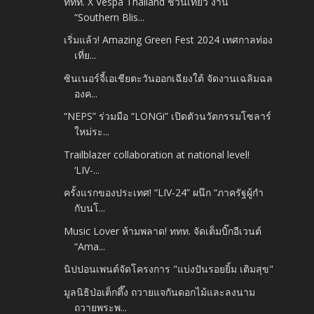
ททท. X Vespa Thailand ชวนเที่ยว งาน
“Southern Blis...
เริ่มแล้ว! Amazing Green Fest 2024 เทศกาลท่อง
เที่ย...
ซินเนอร์จี้เอเชียตะวันออกเฉียงใต้ จัดงานเฉลิมฉล
องค...
“NEPS” ร่วมมือ “LONGi” เปิดตัวนวัตกรรมโซลาร์
ใหม่ระ...
Trailblazer collaboration at national level!
‘LIV-...
ครั้งแรกของประเทศ! “LIV-24” ผนึก “ภาครัฐผู้กำ
กับนโ...
Music Lover ห้ามพลาด! ททท. จัดเต็มบิ๊กอีเวนต์
“Ama...
นิปปอนเพนต์จัดโครงการ "แบ่งปันรอยยิ้ม เติมสุข"
มูลนิธิป่อเต็กตึ๊ง ถวายแจกันดอกไม้และลงนาม
ถวายพระพ...