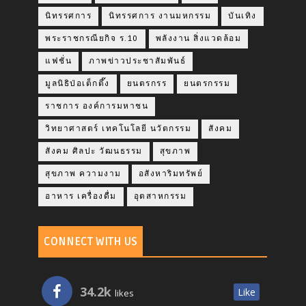
นิทรรศการ
นิทรรศการ งานมหกรรม
บันเทิง
พระราชกรณียกิจ ร.10
พลังงาน สิ่งแวดล้อม
แฟชั่น
ภาพข่าวประชาสัมพันธ์
มูลนิธิป่อเต็กตึ๊ง
ยนตรกรร
ยนตรกรรม
ราชการ องค์การมหาชน
วิทยาศาสตร์ เทคโนโลยี นวัตกรรม
สังคม
สังคม ศิลปะ วัฒนธรรม
สุขภาพ
สุขภาพ ความงาม
อสังหาริมทรัพย์
อาหาร เครื่องดื่ม
อุตสาหกรรม
CONNECT WITH US
34.2k
Like
likes