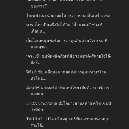
ของรางวั...
ไทเชฟ แนะนำผงพะโล้ อร่อย หอมกลิ่นเครื่องเทศ
ทารกไทยเกินครึ่งไม่ได้กิน "น้ำนมแม่” ช่วง 6
เดือนแ...
เอ็นไอเอหนุนพอร์ตการลงทุนสินค้านวัตกรรม ที่
นอนสุขภ...
“จระเข้” ขนทัพผลิตภัณฑ์สีธรรมชาติ-สีหายใจได้-
สีสร้...
ฟิลิปส์ ขับเคลื่อนอนาคตแห่งการดูแลรักษาโรค
หัวใจ ผ่...
มิตซูบิชิ มอเตอร์ส ประเทศไทย เปิดตัว รถบริการ
นอกสถ...
ETDA ประกาศผล ทีมไก่ย่างสามสหาย คว้าแชมป์
ว่าที่นัก...
TVH โชว์ 1H24 บริษัทลูกเสริฟ์ผลงานแกร่ง หนุน
รายได้...