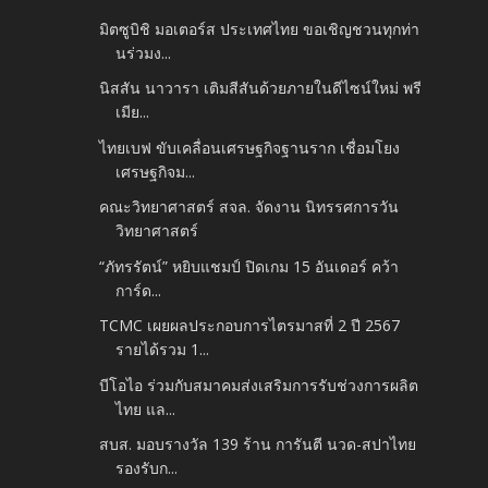
มิตซูบิชิ มอเตอร์ส ประเทศไทย ขอเชิญชวนทุกท่า
นร่วมง...
นิสสัน นาวารา เติมสีสันด้วยภายในดีไซน์ใหม่ พรี
เมีย...
ไทยเบฟ ขับเคลื่อนเศรษฐกิจฐานราก เชื่อมโยง
เศรษฐกิจม...
คณะวิทยาศาสตร์ สจล. จัดงาน นิทรรศการวัน
วิทยาศาสตร์
“ภัทรรัตน์” หยิบแชมป์ ปิดเกม 15 อันเดอร์ คว้า
การ์ด...
TCMC เผยผลประกอบการไตรมาสที่ 2 ปี 2567
รายได้รวม 1...
บีโอไอ ร่วมกับสมาคมส่งเสริมการรับช่วงการผลิต
ไทย แล...
สบส. มอบรางวัล 139 ร้าน การันตี นวด-สปาไทย
รองรับก...