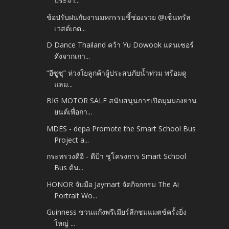
ประจำ...
ช้อปรับฝนกับงานมหกรรมชี้ช่องรวย @เซ็นทรัล
เวสต์เกต...
D Dance Thailand คว้า Yu Dowook แดนเซอร์
ดังจากเกา...
“อีซูซุ” ห่วงใยลูกค้าผู้ประสบภัยน้ำท่วม พร้อมดู
แลม...
BIG MOTOR SALE สนับสนุนการเปิดมุมมองยาน
ยนต์เพื่อกา...
MDES - depa Promote the Smart School Bus
Project a...
กระทรวงดีอี - ดีป้า ชูโครงการ Smart School
Bus ต้น...
HONOR จับมือ Jaymart จัดกิจกกรม The Ai
Portrait Wo...
Guinness ชวนแก๊งพรีเมียร์ลีกชมแมตช์ครั้งยิ่ง
ใหญ่ ...