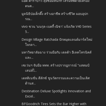
แอ๊ด คาราบาว ลุยซ้อมหนัก!!! เสริมทัพด้วยเครื่อง
ดนต...
มูลนิธิป่อเต็กตึ๊ง สร้างอาชีพ สร้างชีวิต มอบอุปก
รณ...
vivo ชวน ‘นนกุล-เบคกี้-ณิชา’ แจ้งเกิด V40 Series
5...
Design Village Ratchada ปักหมุดแลนด์มาร์คใหม่
ใจกลา...
มหาวิทยาลัยฉาง ร่วมมือกับ เดลต้า อีเลคโทรนิคส์
และ...
เซเว่นฯ จับมือ ททท. สร้างปรากฎการณ์ “แสตมป์
เสน่ห์ไ...
เดสติเนชั่น ดีลักซ์ ชูนวัตกรรมและความเป็นเลิศ
ด้านส...
Destination Deluxe Spotlights Innovation and
Excel...
BFGoodrich Tires Sets the Bar Higher with