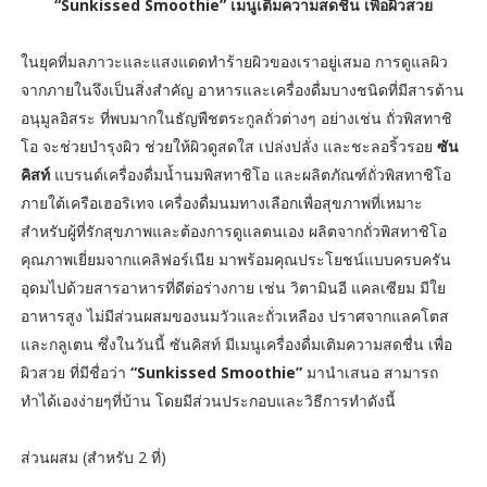
“Sunkissed Smoothie” เมนูเติมความสดชื่น เพื่อผิวสวย
ในยุคที่มลภาวะและแสงแดดทำร้ายผิวของเราอยู่เสมอ การดูแลผิว
จากภายในจึงเป็นสิ่งสำคัญ อาหารและเครื่องดื่มบางชนิดที่มีสารต้าน
อนุมูลอิสระ ที่พบมากในธัญพืชตระกูลถั่วต่างๆ อย่างเช่น ถั่วพิสทาชิ
โอ จะช่วยบำรุงผิว ช่วยให้ผิวดูสดใส เปล่งปลั่ง และชะลอริ้วรอย
ซัน
คิสท์
แบรนด์เครื่องดื่มน้ำนมพิสทาชิโอ และผลิตภัณฑ์ถั่วพิสทาชิโอ
ภายใต้เครือเฮอริเทจ เครื่องดื่มนมทางเลือกเพื่อสุขภาพที่เหมาะ
สำหรับผู้ที่รักสุขภาพและต้องการดูแลตนเอง ผลิตจากถั่วพิสทาชิโอ
คุณภาพเยี่ยมจากแคลิฟอร์เนีย มาพร้อมคุณประโยชน์แบบครบครัน
อุดมไปด้วยสารอาหารที่ดีต่อร่างกาย เช่น วิตามินอี แคลเซียม มีใย
อาหารสูง ไม่มีส่วนผสมของนมวัวและถั่วเหลือง ปราศจากแลคโตส
และกลูเตน ซึ่งในวันนี้ ซันคิสท์ มีเมนูเครื่องดื่มเติมความสดชื่น เพื่อ
ผิวสวย ที่มีชื่อว่า
“Sunkissed Smoothie”
มานำเสนอ สามารถ
ทำได้เองง่ายๆที่บ้าน โดยมีส่วนประกอบและวิธีการทำดังนี้
ส่วนผสม (สำหรับ 2 ที่)