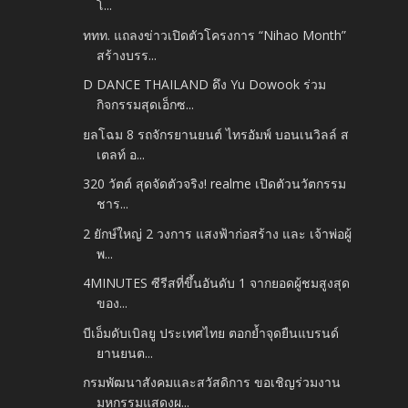
โ...
ททท. แถลงข่าวเปิดตัวโครงการ “Nihao Month”
สร้างบรร...
D DANCE THAILAND ดึง Yu Dowook ร่วม
กิจกรรมสุดเอ็กซ...
ยลโฉม 8 รถจักรยานยนต์ ไทรอัมพ์ บอนเนวิลล์ ส
เตลท์ อ...
320 วัตต์ สุดจัดตัวจริง! realme เปิดตัวนวัตกรรม
ชาร...
2 ยักษ์ใหญ่ 2 วงการ แสงฟ้าก่อสร้าง และ เจ้าพ่อผู้
พ...
4MINUTES ซีรีสที่ขึ้นอันดับ 1 จากยอดผู้ชมสูงสุด
ของ...
บีเอ็มดับเบิลยู ประเทศไทย ตอกย้ำจุดยืนแบรนด์
ยานยนต...
กรมพัฒนาสังคมและสวัสดิการ ขอเชิญร่วมงาน
มหกรรมแสดงผ...