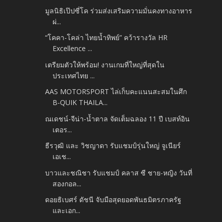
มูลนิธิเป๊ปซี่โค ร่วมส่งเสริมความมั่นคงทางอาหาร
ผ่...
“โคคา-โคล่า ไทยน้ำทิพย์” คว้ารางวัล HR
Excellence ...
เตรียมตัวให้พร้อม! งานเกมที่ใหญ่ที่สุดใน
ประเทศไทย ...
AAS MOTORSPORT ไล่เก็บคะแนนสะสมในศึก
B-QUIK THAILA...
ณเดชน์-จีน่า-น้ำตาล จัดเต็มฉลอง 11 ปี เบสท์อิน
เตอร...
ธีรวุฒิ และ วิชญาดา รับแชมป์รุ่นใหญ่ จูเนียร์
เอเช...
บาวและชณิชา รับแชมป์ คลาส ซี ชาย-หญิง วันที่
สองกอล...
ดอยธิเบศร์ ดัชนี จับมือสุดยอดพันธมิตรภาครัฐ
และเอก...