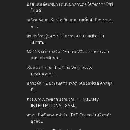
ฟรีสแลนด์คัมพิน่า เดินหน้าสานต่อโครงการ “โฟร์
โมสต์...
“สก๊อต รังนกแท้” ร่วมกับ แมน เทเบิ้ลส์ เปิดประสบ
กา...
หัวเว่ยก้าวสู่ยุค 5.5G ในงาน Asia Pacific ICT
Summ...
AXONS คว้ารางวัล DEmark 2024 จากการออก
แบบแอปพลิเคช...
เริ่มแล้ว !! งาน “Thailand Wellness &
Healthcare E...
นักกอล์ฟ 12 ประเทศร่วมหวด เคแอลพีจีเอ คิวสกูล
ที่ ...
สวธ.ชวนประชาชนร่วมงาน "THAILAND
INTERNATIONAL GAM...
ททท. เปิดตัวแพลตฟอร์ม ‘TAT Connex’ เสริมพลัง
ธุรกิจ...