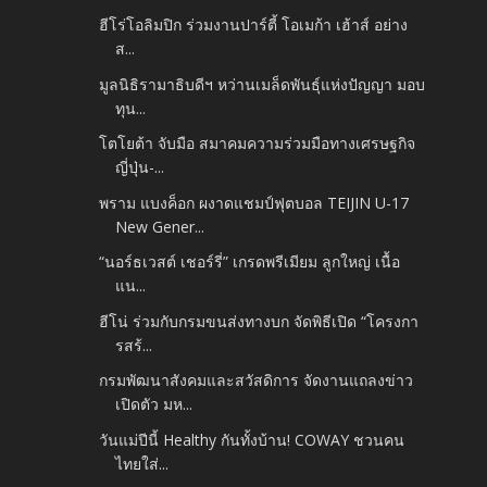
ฮีโร่โอลิมปิก ร่วมงานปาร์ตี้ โอเมก้า เฮ้าส์ อย่าง
ส...
มูลนิธิรามาธิบดีฯ หว่านเมล็ดพันธุ์แห่งปัญญา มอบ
ทุน...
โตโยต้า จับมือ สมาคมความร่วมมือทางเศรษฐกิจ
ญี่ปุ่น-...
พราม แบงค็อก ผงาดแชมป์ฟุตบอล TEIJIN U-17
New Gener...
“นอร์ธเวสต์ เชอร์รี่” เกรดพรีเมียม ลูกใหญ่ เนื้อ
แน...
ฮีโน่ ร่วมกับกรมขนส่งทางบก จัดพิธีเปิด “โครงกา
รสร้...
กรมพัฒนาสังคมและสวัสดิการ จัดงานแถลงข่าว
เปิดตัว มห...
วันแม่ปีนี้ Healthy กันทั้งบ้าน! COWAY ชวนคน
ไทยใส่...