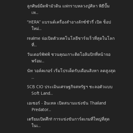
ลูกศิษย์มืดฟ้ามัวดิน แห่กราบหลวงปู่ศิลา พิธีปั๊ม
เห...
“HERA” แบรนด์เครื่องสำอางลักซ์ชัวรี่ เปิด ช็อป
ใหม่...
realme จ่อเปิดตัวเทคโนโลยีชาร์จเร็วที่สุดในโลก
ที่...
วันเดอร์พัฟฟ์ ชวนคุณเกาะติดโอลิมปิกที่หน้าจอ
พร้อม...
นัท วอล์คเกอร์ เริ่มโปรเด็ดรับเดือนสิงหา ลดสูงสุด
...
SCB CIO ประเมินเศรษฐกิจสหรัฐฯ ชะลอตัวแบบ
Soft Land...
เอเซอร์ - อินเทล เปิดสนามแข่งขัน Thailand
Predator...
เตรียมเปิดศึก!! การแข่งขันการ์ดเกมที่ใหญ่ที่สุด
ในเ...