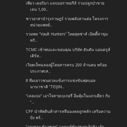
เพียว เดอริมา แลบบอราทอรีส์ ร่วมปลูกป่าชาย
เลน 1,00...
ชาวอาสาบำรุงราษฎร์ รวมพลังสานต่อ โครงการ
หน่วยแพทย์...
รวมพล “Vault Hunters” ไทยสุดซ่าส์ เปิดตี้ล่าขุม
ทรั...
TCMC เข้าพบและขอบคุณ บริษัท ฮันตัน แอนดรูส์
เคิร์ท...
เวียตเจ็ทฉลองผู้โดยสารครบ 200 ล้านคน พร้อม
ประกาศเส...
8 ทีมเยาวชนดวลแข้งการแข่งขันฟุตบอล
นานาชาติ “TEIJIN...
“เลอแปง” เอาใจสายเบเกอรี่ อิ่มคุ้มในแถวเดียว กับ
“...
CPF นำทัพสินค้าสารทจีนมงคลถูกหลัก เสริมความ
ปัง พร้...
“อองตอง ข้าวซอย” แบรนด์ข้าวซอยเจ้าดัง เจ้า