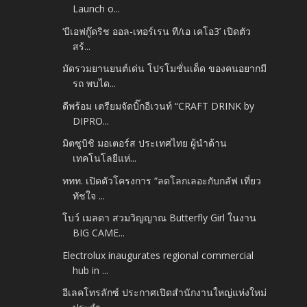
Launch o...
‘บีเอฟกู๊ดริช ออล-เทอร์เรน ที/เอ เคโอ3’ เปิดตัว
สร้...
มัดรวมยานยนต์เด่น โปรโมชั่นเด็ด ของคนอยากมี
รถ พบได...
ดีพร้อม เตรียมจัดบิ๊กอีเวนท์ “CRAFT DRINK by
DIPRO...
มิตซูบิชิ มอเตอร์ส ประเทศไทย ผู้นำด้าน
เทคโนโลยีแห่...
ททท. เปิดตัวโครงการ “ลดโลกเลอะกับกลัฟ เที่ยว
ทัชใจ ...
โบว์ เมลดา สวมวิญญาณ Butterfly Girl ในงาน
BIG CAME...
Electrolux inaugurates regional commercial
hub in ...
อีเลคโทรลักซ์ ประกาศเปิดสำนักงานใหญ่แห่งใหม่